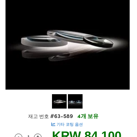
semblies
splitters
s
 Objectives
s
nt Tools
echnologies
llumination
실 또는 제품생산
Test Targets
 Testing and Detection
ns Accessories
tical Components
oscopy
echanics
명
ameras
ical Components
ty
R
Testing and Detection
d Lab and Production
tics
d Isolators
e Systems
 Cameras
g and Detection
rial Processing
Lab and Production
s
ization
 Filters
cessories and Optomechanics
실 또는 제품생산
oherence Tomography
ner
cs
ms
oom Lenses
 Interface Cameras
ptics
 신제품
 Targets
ystems
eam Sputtering) Coated Optics
nd Stage Micrometers
ras
ng Development Systems
e Optical Elements (DOE)
y Mechanics
hoto-Optical Company
s
#63-589
4개 보유
재고 번호
기타 코팅 옵션
es and Couplers
KRW 84,100
-
+