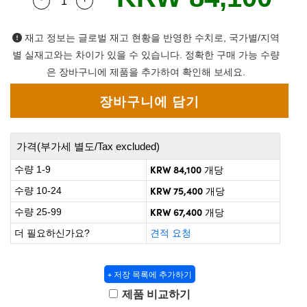
Quantity Selector
Use the plus and minus buttons to adjust the q
 Direct Microscopes
® Optical Components
on Labs™
재고 정보는 글로벌 재고 현황을 반영한 수치로, 국가별/지역
별 실재고와는 차이가 있을 수 있습니다. 정확한 구매 가능 수량
scopy
은 장바구니에 제품을 추가하여 확인해 보세요.
ics
가격(부가세 별도/Tax excluded)
n Gratings™
KRW 84,100
수량 1-9
개당
AX
KRW 75,400
수량 10-24
개당
KRW 67,400
수량 25-99
개당
tical Components
더 필요하신가요?
견적 요청
+ 저장 목록에 추가하기
nnovations (UFI)
제품 비교하기