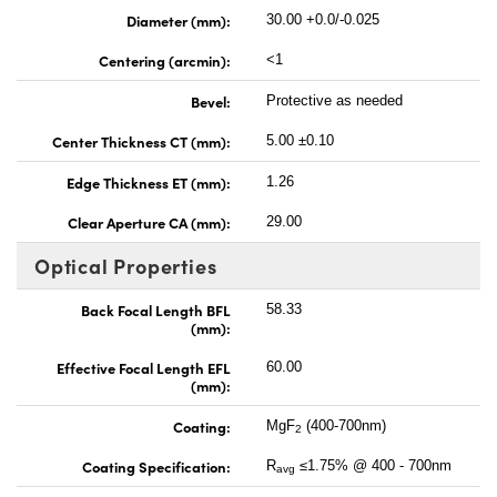
Diameter (mm):
30.00 +0.0/-0.025
Centering (arcmin):
<1
Bevel:
Protective as needed
Center Thickness CT (mm):
5.00 ±0.10
Edge Thickness ET (mm):
1.26
Clear Aperture CA (mm):
29.00
Optical Properties
Back Focal Length BFL
58.33
(mm):
Effective Focal Length EFL
60.00
(mm):
Coating:
MgF
(400-700nm)
2
Coating Specification:
R
≤1.75% @ 400 - 700nm
avg