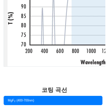
코팅 곡선
MgF
(400-700nm)
2