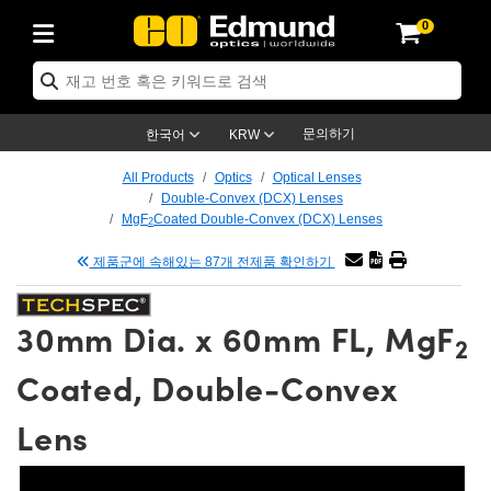
0
ptics
ser Optics
tomechanics
croscopy
asers
aging Lenses
ameras
라이트 & 조명
t Targets
ting & Detection
b & Production
p By Application
op By Brand
w Products
earance Products
ertified Products
nses
ors
em
tics® Objectives
ces
l Length Lenses
as
sion Lighting
Test Targets
trology
eaning
g
®
s
Laser Optics
 Optics
문의하기
한국어
KRW
rrors
es
ge System
bjectives
urement and Electronics
 Lenses
hernet Cameras
명
Test Targets
sion Solutions
 Handling Tools
ing
n
 신제품
Optics
d Optomechanics
All Products
Optics
Optical Lenses
Double-Convex (DCX) Lenses
d Diffusers
dows
Optical Mounts
bjectives
cs
 (S-Mount Lenses)
LIR Cameras
py Lighting
ysis & Stage Micrometers
urement and Electronics
ols
ameras
echanics
 Optomechanics
 Lasers
MgF
Coated Double-Convex (DCX) Lenses
2
제품군에 속해있는 87개 전제품 확인하기
ters
s
System
ctives
lifiers
iable Magnification Lenses
ion Cameras
ces
y Level Test Targets
hesives
opy
scopy
Lasers
d Microscopy
n Optics
ptics
bles and Breadboards
ctives
ty
 Objectives
meras
n Accessories
ts
ckened Products
onal Imaging
ng Lenses
 Microscopy
d Imaging Lenses
30mm Dia. x 60mm FL, MgF
2
ers
m Expanders
Stages
rrected Objectives
hanics
ses
ng Cameras
nation
ings
rs
재질
Imaging
ras
Imaging Lenses
d Cameras
Coated, Double-Convex
cal Assemblies
ges and Slides
jugate Objectives
ssories
 Lenses
ion Labs Cameras™
opy
nd Accessories
al Imaging
nation
 Cameras
 Illumination
Lens
 Gratings
m Shaping
Apertures
Objectives
uction
oduction and Advanced
s
g and Roughness Standards
on Microscopy
g and Detection
Illumination
 Test Targets
hy