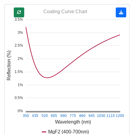
Coating Curve Chart
3.5%
3%
2.5%
Reflection (%)
2%
1.5%
1%
0.5%
0%
350
435
520
605
690
775
860
945
1030
1115
1200
Wavelength (nm)
MgF2 (400-700nm)