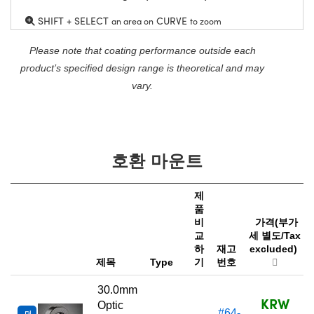
SHIFT + SELECT
CURVE
an area on
to zoom
Please note that coating performance outside each
product’s specified design range is theoretical and may
vary.
호환 마운트
제
품
비
가격(부가
교
세 별도/Tax
하
재고
excluded)
제목
Type
기
번호
30.0mm
KRW
Optic
#64-
더