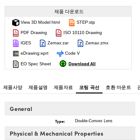
제품 다운로드
View 3D Model:html
STEP:stp
PDF Drawing
ISO 10110 Drawing
IGES
Zemax:zar
Zemax:zmx
eDrawing:eprt
Code V
Download All
EO Spec Sheet
제품사양
제품설명
제품자료
코팅 곡선
호환 마운트
General
Type:
Double-Convex Lens
Physical & Mechanical Properties