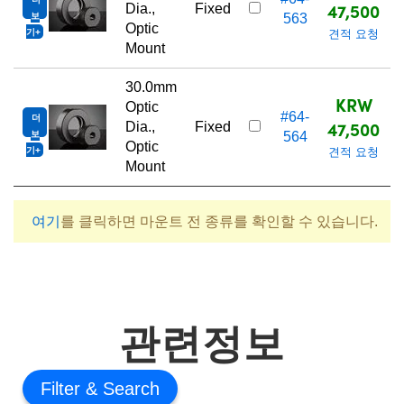
47,500
Dia.,
Fixed
보
563
Optic
기
견적 요청
Mount
30.0mm
KRW
Optic
#64-
더
47,500
Dia.,
Fixed
보
564
Optic
기
견적 요청
Mount
여기
를 클릭하면 마운트 전 종류를 확인할 수 있습니다.
관련정보
Filter