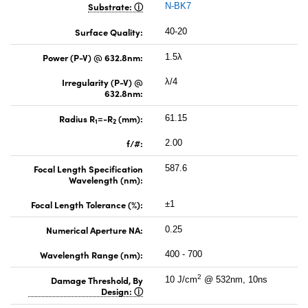
Substrate:
N-BK7
Surface Quality:
40-20
Power (P-V) @ 632.8nm:
1.5λ
Irregularity (P-V) @
λ/4
632.8nm:
Radius R
=-R
(mm):
61.15
1
2
f/#:
2.00
Focal Length Specification
587.6
Wavelength (nm):
Focal Length Tolerance (%):
±1
Numerical Aperture NA:
0.25
Wavelength Range (nm):
400 - 700
2
Damage Threshold, By
10 J/cm
@ 532nm, 10ns
Design: