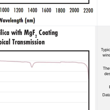
Typic
win
The 
des
Data