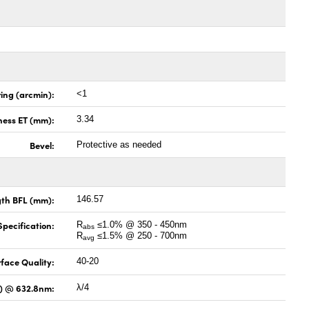
ing (arcmin):
<1
ness ET (mm):
3.34
Bevel:
Protective as needed
gth BFL (mm):
146.57
pecification:
R
≤1.0% @ 350 - 450nm
abs
R
≤1.5% @ 250 - 700nm
avg
face Quality:
40-20
V) @ 632.8nm:
λ/4