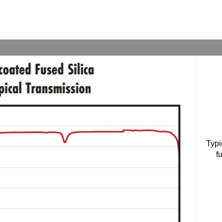
Typi
f