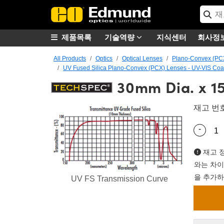
제품목록
기술역량
지식센터
회사정
All Products
Optics
Optical Lenses
Plano-Convex (PC
UV Fused Silica Plano-Convex (PCX) Lenses - UV-VIS Coa
30mm Dia. x 1
재고 번
-
Quantity
재고 정
와는 차이
을 추가하
UV FS Transmission Curve