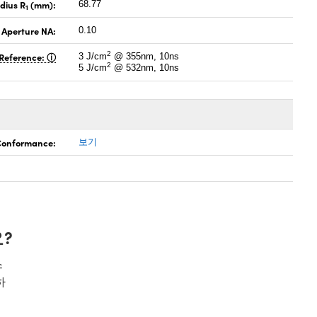
dius R
(mm):
68.77
1
 Aperture NA:
0.10
2
Reference:
3 J/cm
@ 355nm, 10ns
2
5 J/cm
@ 532nm, 10ns
 Conformance:
보기
?
스
하