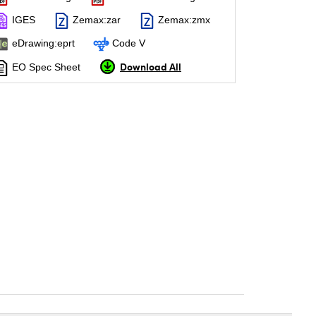
IGES
Zemax:zar
Zemax:zmx
eDrawing:eprt
Code V
Download All
EO Spec Sheet