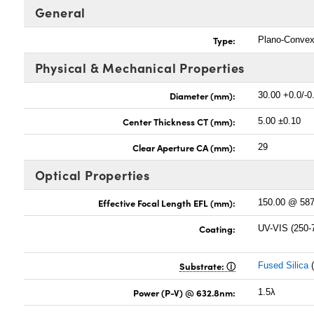
General
Type:
Plano-Conve
Physical & Mechanical Properties
Diameter (mm):
30.00 +0.0/-0
Center Thickness CT (mm):
5.00 ±0.10
Clear Aperture CA (mm):
29
Optical Properties
Effective Focal Length EFL (mm):
150.00 @ 58
Coating:
UV-VIS (250-
Substrate:
Fused Silica
(
Power (P-V) @ 632.8nm:
1.5λ