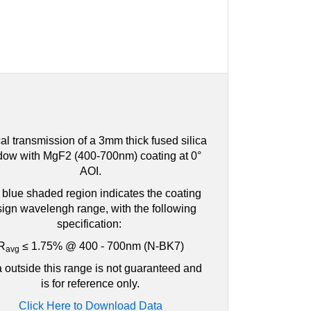
al transmission of a 3mm thick fused silica
dow with MgF2 (400-700nm) coating at 0°
AOI.
blue shaded region indicates the coating
ign wavelengh range, with the following
specification:
R
≤ 1.75% @ 400 - 700nm (N-BK7)
avg
 outside this range is not guaranteed and
is for reference only.
Click Here to Download Data