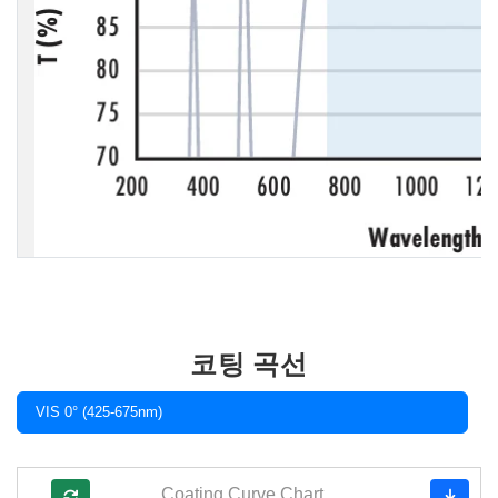
코팅 곡선
VIS 0° (425-675nm)
Coating Curve Chart