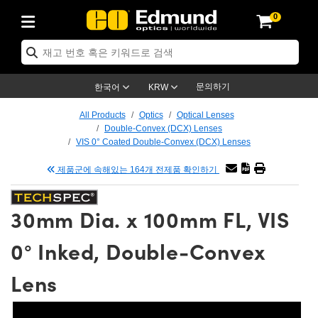
0
ptics
ser Optics
tomechanics
croscopy
asers
aging Lenses
ameras
라이트 & 조명
t Targets
ting & Detection
b & Production
p By Application
op By Brand
w Products
earance Products
ertified Products
nses
ors
em
tics® Objectives
ces
l Length Lenses
as
sion Lighting
Test Targets
trology
eaning
g
®
s
Laser Optics
 Optics
문의하기
한국어
KRW
rrors
es
ge System
bjectives
urement and Electronics
 Lenses
hernet Cameras
명
Test Targets
sion Solutions
 Handling Tools
ing
n
 신제품
Optics
d Optomechanics
All Products
Optics
Optical Lenses
Double-Convex (DCX) Lenses
d Diffusers
dows
Optical Mounts
bjectives
cs
 (S-Mount Lenses)
LIR Cameras
py Lighting
ysis & Stage Micrometers
urement and Electronics
ols
ameras
echanics
 Optomechanics
 Lasers
VIS 0° Coated Double-Convex (DCX) Lenses
제품군에 속해있는 164개 전제품 확인하기
ters
s
System
ctives
lifiers
iable Magnification Lenses
ion Cameras
ces
y Level Test Targets
hesives
opy
scopy
Lasers
d Microscopy
n Optics
ptics
bles and Breadboards
ctives
ty
 Objectives
meras
n Accessories
ts
ckened Products
onal Imaging
ng Lenses
 Microscopy
d Imaging Lenses
30mm Dia. x 100mm FL, VIS
ers
m Expanders
Stages
rrected Objectives
hanics
ses
ng Cameras
nation
ings
rs
재질
Imaging
ras
Imaging Lenses
d Cameras
0° Inked, Double-Convex
cal Assemblies
ges and Slides
jugate Objectives
ssories
 Lenses
ion Labs Cameras™
opy
nd Accessories
al Imaging
nation
 Cameras
 Illumination
Lens
 Gratings
m Shaping
Apertures
Objectives
uction
oduction and Advanced
s
g and Roughness Standards
on Microscopy
g and Detection
Illumination
 Test Targets
hy