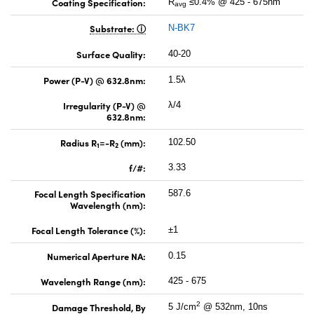
Coating Specification:
R
≤0.4% @ 425 - 675nm
avg
Substrate:
N-BK7
Surface Quality:
40-20
Power (P-V) @ 632.8nm:
1.5λ
Irregularity (P-V) @
λ/4
632.8nm:
Radius R
=-R
(mm):
102.50
1
2
f/#:
3.33
Focal Length Specification
587.6
Wavelength (nm):
Focal Length Tolerance (%):
±1
Numerical Aperture NA:
0.15
Wavelength Range (nm):
425 - 675
2
Damage Threshold, By
5 J/cm
@ 532nm, 10ns