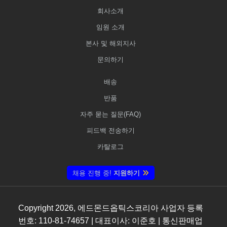
회사소개
임원 소개
본사 및 해외지사
문의하기
배송
반품
자주 묻는 질문(FAQ)
피드백 전송하기
카탈로그
채용 진행 중!
지원하기
Copyright
2026
, 에드몬드옵틱스코리아 사업자 등록
번호: 110-81-74657 | 대표이사: 이준호 | 통신판매업