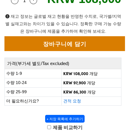
Quantity Selector
Use the plus and minus buttons to adjust the qua
 Direct Microscopes
® Optical Components
on Labs™
재고 정보는 글로벌 재고 현황을 반영한 수치로, 국가별/지역
별 실재고와는 차이가 있을 수 있습니다. 정확한 구매 가능 수량
scopy
은 장바구니에 제품을 추가하여 확인해 보세요.
ics
가격(부가세 별도/Tax excluded)
n Gratings™
KRW 108,000
수량 1-9
개당
AX
KRW 97,900
수량 10-24
개당
KRW 86,300
수량 25-99
개당
tical Components
더 필요하신가요?
견적 요청
+ 저장 목록에 추가하기
nnovations (UFI)
제품 비교하기