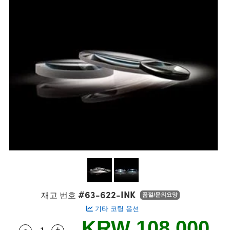
semblies
splitters
s
 Objectives
s
nt Tools
echnologies
llumination
실 또는 제품생산
Test Targets
 Testing and Detection
ns Accessories
tical Components
oscopy
echanics
명
ameras
ical Components
ty
R
Testing and Detection
d Lab and Production
tics
d Isolators
e Systems
 Cameras
g and Detection
rial Processing
Lab and Production
s
ization
 Filters
cessories and Optomechanics
실 또는 제품생산
oherence Tomography
ner
cs
ms
oom Lenses
 Interface Cameras
ptics
 신제품
 Targets
ystems
eam Sputtering) Coated Optics
nd Stage Micrometers
ras
ng Development Systems
e Optical Elements (DOE)
y Mechanics
hoto-Optical Company
s
#63-622-INK
재고 번호
품절/문의요망
기타 코팅 옵션
es and Couplers
KRW 108,000
-
+