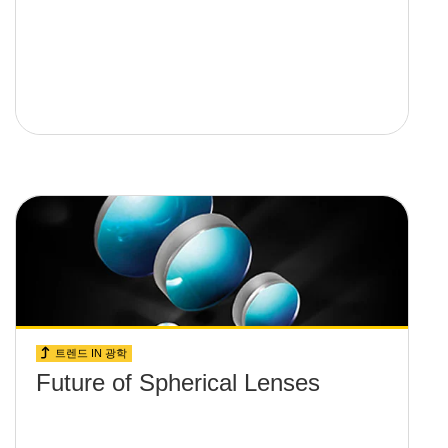
트렌드 IN 광학
Future of Spherical Lenses