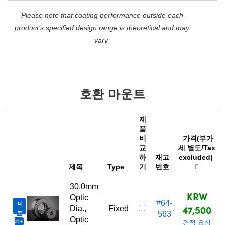
Please note that coating performance outside each
product’s specified design range is theoretical and may
vary.
호환 마운트
제
품
비
가격(부가
교
세 별도/Tax
하
재고
excluded)
제목
Type
기
번호
30.0mm
KRW
Optic
#64-
더
47,500
Dia.,
Fixed
보
563
Optic
기
견적 요청