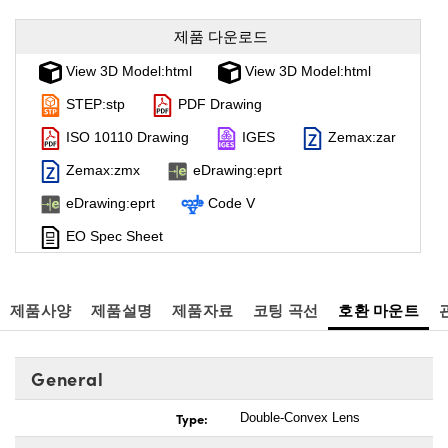
제품 다운로드
View 3D Model:html
View 3D Model:html
STEP:stp
PDF Drawing
ISO 10110 Drawing
IGES
Zemax:zar
Zemax:zmx
eDrawing:eprt
eDrawing:eprt
Code V
EO Spec Sheet
제품사양
제품설명
제품자료
코팅 곡선
호환 마운트
General
Type:
Double-Convex Lens