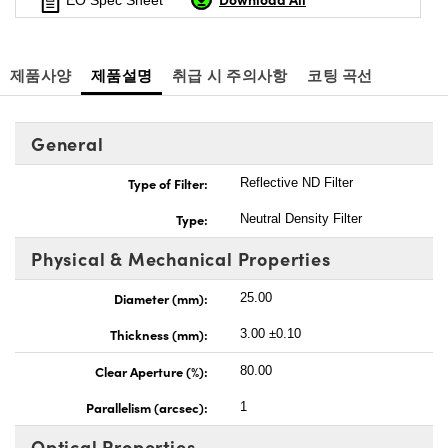
EO Spec Sheet
제품사양
제품설명
취급 시 주의사항
코팅 곡선
General
Type of Filter:
Reflective ND Filter
Type:
Neutral Density Filter
Physical & Mechanical Properties
Diameter (mm):
25.00
Thickness (mm):
3.00 ±0.10
Clear Aperture (%):
80.00
Parallelism (arcsec):
1
Optical Properties