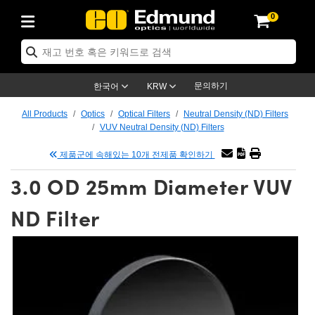
0
cs
 Optics
mechanics
oscopy
rs
ing Lenses
eras
트 & 조명
Targets
ng & Detection
 Production
By Application
 By Brand
Products
ance Products
ified Products
s
s® Objectives
ength Lenses
n Lighting
t Targets
logy
ing
er Optics
tics
문의하기
한국어
KRW
rs
 System
ctives
ment and Electronics
nses
net Cameras
t Targets
n Solutions
ndling Tools
신제품
ics
ptomechanics
All Products
Optics
Optical Filters
Neutral Density (ND) Filters
VUV Neutral Density (ND) Filters
Diffusers
s
ical Mounts
ctives
-Mount Lenses)
R Cameras
Lighting
s & Stage Micrometers
ment and Electronics
eras
hanics
tomechanics
sers
제품군에 속해있는 10개 전제품 확인하기
tem
ves
iers
le Magnification Lenses
 Cameras
evel Test Targets
ives
opy
ers
icroscopy
3.0 OD 25mm Diameter VUV
ptics
cs
s and Breadboards
ves
bjectives
as
ccessories
ned Products
l Imaging
Lenses
croscopy
maging Lenses
ND Filter
xpanders
ages
cted Objectives
ics
Cameras
ion
s
ging
aging Lenses
ameras
 Assemblies
 and Slides
ate Objectives
ries
enses
 Labs Cameras™
 Accessories
 Imaging
ion
meras
lumination
atings
haping
rtures
ectives
ion
ction and Advanced Photography
and Roughness Standards
Microscopy
nd Detection
umination
st Targets