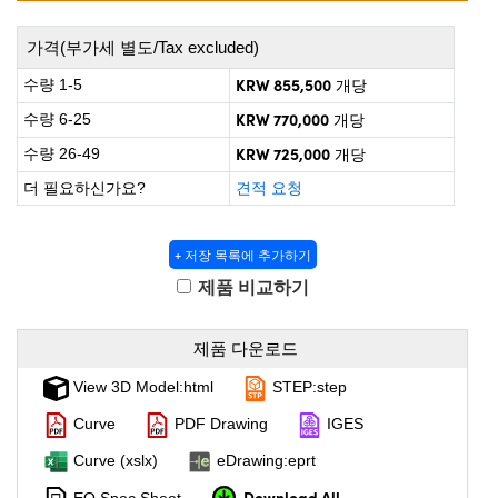
rect Microscopes
ptical Components
가격(부가세 별도/Tax excluded)
 Labs™
KRW 855,500
수량 1-5
개당
opy
KRW 770,000
수량 6-25
개당
KRW 725,000
수량 26-49
개당
더 필요하신가요?
견적 요청
ratings™
+ 저장 목록에 추가하기
제품 비교하기
제품 다운로드
al Components
View 3D Model:html
STEP:step
Curve
PDF Drawing
IGES
vations (UFI)
Curve (xslx)
eDrawing:eprt
Download All