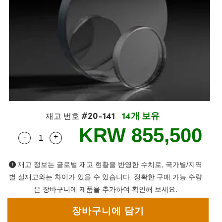
blies
itters
jectives
Accessories
Tools
nologies
mination
또는 제품생산
t Targets
sting and Detection
al Components
copy
hanics
eras
al Components
ting and Detection
ab and Production
s
solators
ystems
meras
nd Detection
l Processing
b and Production
tion
lters
sories and Optomechanics
또는 제품생산
rence Tomography
 Lenses
nterface Cameras
#20-141
14개 보유
cs
신제품
argets
ems
재고 번호
KRW 855,500
-
+
Quantity Selector
Use the plus and minus buttons to adjust the qua
 Sputtering) Coated Optics
Stage Micrometers
Development Systems
ptical Elements (DOE)
echanics
o-Optical Company
재고 정보는 글로벌 재고 현황을 반영한 수치로, 국가별/지역
별 실재고와는 차이가 있을 수 있습니다. 정확한 구매 가능 수량
은 장바구니에 제품을 추가하여 확인해 보세요.
and Couplers