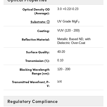
Optical Density OD
3.0 +0.22/-0.23
(Average):
Substrate:
UV Grade MgF
2
Coating:
VUV (120 - 200)
Reflective Material:
Metallic Based ND, with
Dielectric Over-Coat
Surface Quality:
40-20
Transmission (%):
0.10
Blocking Wavelength
120 - 200
Range (nm):
Transmitted Wavefront, P-
λ/4
V:
Regulatory Compliance