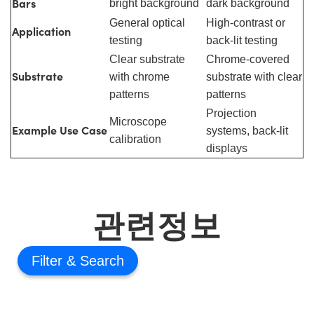
Bars
bright background
dark background
General optical
High-contrast or
Application
testing
back-lit testing
Clear substrate
Chrome-covered
Substrate
with chrome
substrate with clear
patterns
patterns
Projection
Microscope
Example Use Case
systems, back-lit
calibration
displays
관련정보
Filter