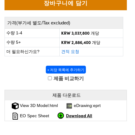
ct Microscopes
cal Components
bs™
가격(부가세 별도/Tax excluded)
KRW 3,037,800
수량 1-4
개당
KRW 2,886,400
수량 5+
개당
더 필요하신가요?
견적 요청
tings™
+ 저장 목록에 추가하기
제품 비교하기
 Components
제품 다운로드
View 3D Model:html
eDrawing:eprt
Download All
EO Spec Sheet
ions (UFI)