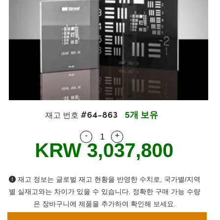
es
ers
ctives
cessories
ols
logies
nation
는 제품생산
argets
ing and Detection
 Components
y
nics
s
Components
g and Detection
and Production
ators
tems
as
 Detection
rocessing
nd Production
on
rs
ries and Optomechanics
는 제품생산
nce Tomography
enses
rface Cameras
#64-863
5개 보유
품
ets
s
재고 번호
-
+
Quantity Selector
Use the plus and minus buttons
uttering) Coated Optics
ge Micrometers
elopment Systems
KRW 3,037,800
cal Elements (DOE)
hanics
Optical Company
재고 정보는 글로벌 재고 현황을 반영한 수치로, 국가별/지역
별 실재고와는 차이가 있을 수 있습니다. 정확한 구매 가능 수량
d Couplers
은 장바구니에 제품을 추가하여 확인해 보세요.