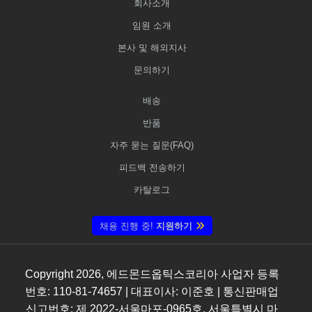
회사소개
임원 소개
본사 및 해외지사
문의하기
배송
반품
자주 묻는 질문(FAQ)
피드백 전송하기
카탈로그
채용 진행 중!
지원하기
Copyright
2026
, 에드몬드옵틱스코리아 사업자 등록
번호: 110-81-74657 | 대표이사: 이준호 | 통신판매업
신고번호: 제 2022-서울마포-0965호, 서울특별시 마