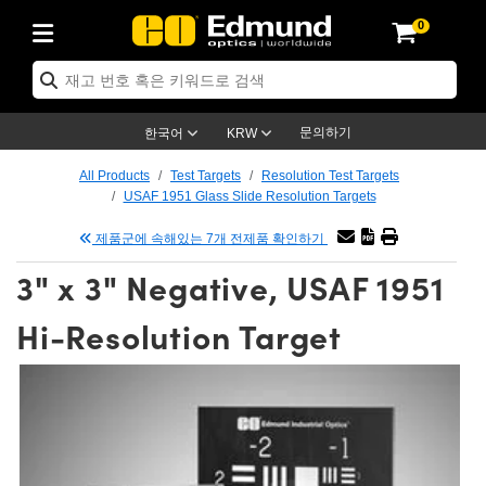
0
ptics
chanics
copy
 Lenses
as
 & 조명
rgets
& Detection
roduction
 Application
y Brand
oducts
ce Products
ied Products
Objectives
th Lenses
ighting
argets
gy
Optics
s
문의하기
한국어
KRW
stem
ives
nt and Electronics
es
t Cameras
argets
olutions
ling Tools
품
s
omechanics
All Products
Test Targets
Resolution Test Targets
USAF 1951 Glass Slide Resolution Targets
fusers
l Mounts
ves
ount Lenses)
ameras
ghting
& Stage Micrometers
nt and Electronics
s
nics
mechanics
s
제품군에 속해있는 7개 전제품 확인하기
m
s
 Magnification Lenses
meras
el Test Targets
s
s
oscopy
3" x 3" Negative, USAF 1951
ics
and Breadboards
ctives
essories
d Products
Imaging
ses
oscopy
ing Lenses
Hi-Resolution Target
nders
s
d Objectives
meras
ng
ng Lenses
eras
semblies
nd Slides
 Objectives
s
es
bs Cameras™
cessories
aging
ras
ination
ings
ping
res
ives
n
ion and Advanced Photography
 Roughness Standards
roscopy
 Detection
nation
Targets