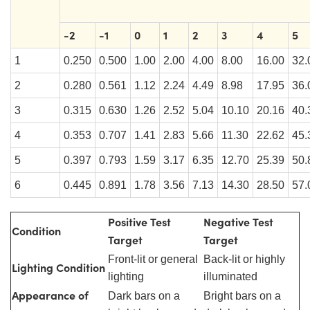
-2
-1
0
1
2
3
4
5
1
0.250
0.500
1.00
2.00
4.00
8.00
16.00
32.
2
0.280
0.561
1.12
2.24
4.49
8.98
17.95
36.
3
0.315
0.630
1.26
2.52
5.04
10.10
20.16
40.
4
0.353
0.707
1.41
2.83
5.66
11.30
22.62
45.
5
0.397
0.793
1.59
3.17
6.35
12.70
25.39
50.
6
0.445
0.891
1.78
3.56
7.13
14.30
28.50
57.
Positive Test
Negative Test
Condition
Target
Target
Front-lit or general
Back-lit or highly
Lighting Condition
lighting
illuminated
Appearance of
Dark bars on a
Bright bars on a