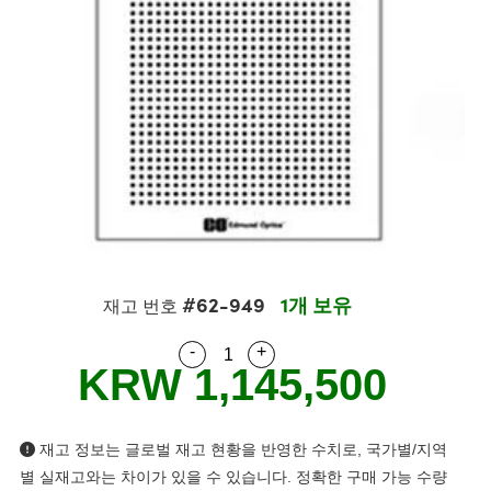
semblies
splitters
s
 Objectives
s
nt Tools
echnologies
llumination
실 또는 제품생산
Test Targets
 Testing and Detection
ns Accessories
tical Components
oscopy
echanics
명
ameras
ical Components
ty
R
Testing and Detection
d Lab and Production
tics
d Isolators
e Systems
 Cameras
g and Detection
rial Processing
Lab and Production
s
ization
 Filters
cessories and Optomechanics
실 또는 제품생산
oherence Tomography
ner
cs
ms
oom Lenses
 Interface Cameras
ptics
 신제품
 Targets
ystems
#62-949
1개 보유
eam Sputtering) Coated Optics
nd Stage Micrometers
ras
ng Development Systems
재고 번호
-
+
e Optical Elements (DOE)
y Mechanics
hoto-Optical Company
Quantity Selector
Use the plus and minus buttons
KRW 1,145,500
s
es and Couplers
재고 정보는 글로벌 재고 현황을 반영한 수치로, 국가별/지역
별 실재고와는 차이가 있을 수 있습니다. 정확한 구매 가능 수량