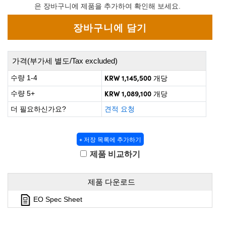
 Direct Microscopes
® Optical Components
은 장바구니에 제품을 추가하여 확인해 보세요.
on Labs™
scopy
가격(부가세 별도/Tax excluded)
ics
KRW 1,145,500
수량 1-4
개당
KRW 1,089,100
수량 5+
개당
더 필요하신가요?
견적 요청
n Gratings™
AX
+ 저장 목록에 추가하기
제품 비교하기
tical Components
제품 다운로드
EO Spec Sheet
nnovations (UFI)