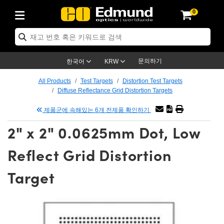
0
ptics
ser Optics
tomechanics
croscopy
asers
aging Lenses
ameras
라이트 & 조명
t Targets
ting & Detection
b & Production
p By Application
op By Brand
w Products
earance Products
ertified Products
nses
ors
em
tics® Objectives
ces
l Length Lenses
as
sion Lighting
Test Targets
trology
eaning
g
®
s
Laser Optics
 Optics
문의하기
한국어
KRW
rrors
es
ge System
bjectives
urement and Electronics
 Lenses
hernet Cameras
명
Test Targets
sion Solutions
 Handling Tools
ing
n
 신제품
Optics
d Optomechanics
All Products
Test Targets
Distortion Test Targets
Diffuse Reflectance Grid Distortion Targets
d Diffusers
dows
Optical Mounts
bjectives
cs
 (S-Mount Lenses)
LIR Cameras
py Lighting
ysis & Stage Micrometers
urement and Electronics
ols
ameras
echanics
 Optomechanics
 Lasers
제품군에 속해있는 6개 전제품 확인하기
ters
s
System
ctives
lifiers
iable Magnification Lenses
ion Cameras
ces
y Level Test Targets
hesives
opy
scopy
Lasers
d Microscopy
2" x 2" 0.0625mm Dot, Low
n Optics
ptics
bles and Breadboards
ctives
ty
 Objectives
meras
n Accessories
ts
ckened Products
onal Imaging
ng Lenses
 Microscopy
d Imaging Lenses
Reflect Grid Distortion
ers
m Expanders
Stages
rrected Objectives
hanics
ses
ng Cameras
nation
ings
rs
재질
Imaging
ras
Imaging Lenses
d Cameras
Target
cal Assemblies
ges and Slides
jugate Objectives
ssories
d Lenses
ion Labs Cameras™
opy
nd Accessories
al Imaging
nation
 Cameras
 Illumination
 Gratings
m Shaping
Apertures
Objectives
uction
oduction and Advanced
s
g and Roughness Standards
on Microscopy
g and Detection
Illumination
 Test Targets
hy