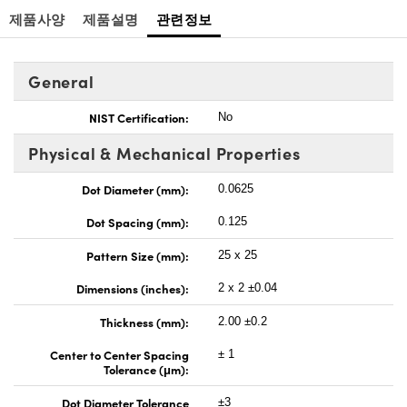
제품사양
제품설명
관련정보
General
NIST Certification:
No
Physical & Mechanical Properties
Dot Diameter (mm):
0.0625
Dot Spacing (mm):
0.125
Pattern Size (mm):
25 x 25
Dimensions (inches):
2 x 2 ±0.04
Thickness (mm):
2.00 ±0.2
Center to Center Spacing
± 1
Tolerance (μm):
Dot Diameter Tolerance
±3