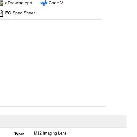
eDrawing:eprt
Code V
EO Spec Sheet
Type:
M12 Imaging Lens