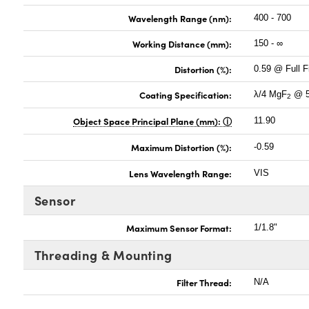
Wavelength Range (nm):
400 - 700
Working Distance (mm):
150 - ∞
Distortion (%):
0.59 @ Full F
Coating Specification:
λ/4 MgF
@ 5
2
Object Space Principal Plane (mm):
11.90
Maximum Distortion (%):
-0.59
Lens Wavelength Range:
VIS
Sensor
Maximum Sensor Format:
1/1.8"
Threading & Mounting
Filter Thread:
N/A