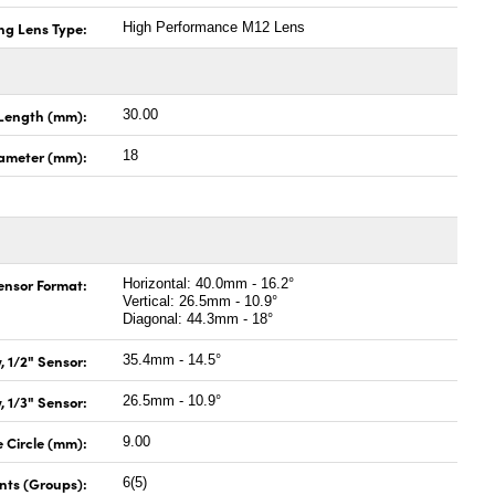
ng Lens Type:
High Performance M12 Lens
Length (mm):
30.00
ameter (mm):
18
Sensor Format:
Horizontal: 40.0mm - 16.2°
Vertical: 26.5mm - 10.9°
Diagonal: 44.3mm - 18°
, 1/2" Sensor:
35.4mm - 14.5°
, 1/3" Sensor:
26.5mm - 10.9°
Circle (mm):
9.00
nts (Groups):
6(5)