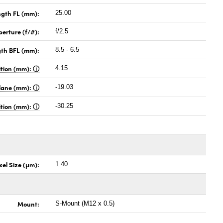
ngth FL (mm):
25.00
perture (f/#):
f/2.5
gth BFL (mm):
8.5 - 6.5
ition (mm):
4.15
Plane (mm):
-19.03
sition (mm):
-30.25
xel Size (μm):
1.40
Mount:
S-Mount (M12 x 0.5)