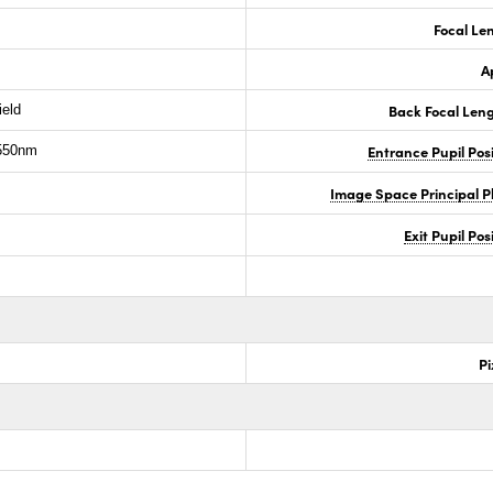
Focal Le
A
Back Focal Len
ield
Entrance Pupil Pos
50nm
Image Space Principal 
Exit Pupil Po
Pi