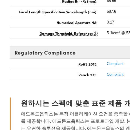
Radius R
=-R
(mm):
68.55
1
2
Focal Length Specification Wavelength (nm):
587.6
Numerical Aperture NA:
0.17
2
Damage Threshold, Reference:
5 J/cm
@ 53
Regulatory Compliance
RoHS 2015:
Compliant
Reach 235:
Compliant
원하시는 스펙에 맞춘 표준 제품 
에드몬드옵틱스는 특정 어플리케이션 요건을 충족할 수
를 제공합니다. 에드몬드옵틱스는 프로토타입 개발, 
는 유연한 솔루션을 제공합니다. 에드몬드옵틱스의 엔