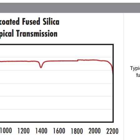
Typi
f