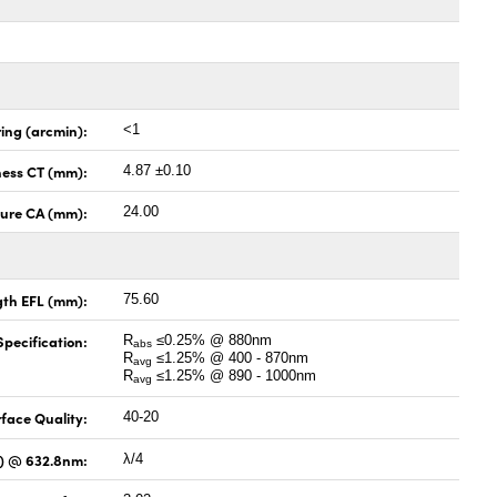
ing (arcmin):
<1
ness CT (mm):
4.87 ±0.10
ture CA (mm):
24.00
gth EFL (mm):
75.60
pecification:
R
≤0.25% @ 880nm
abs
R
≤1.25% @ 400 - 870nm
avg
R
≤1.25% @ 890 - 1000nm
avg
face Quality:
40-20
V) @ 632.8nm:
λ/4