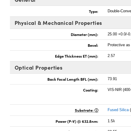
Type:
Double-Conv
Physical & Mechanical Properties
Diameter (mm):
25.00 +0.0/-0
Bevel:
Protective a
Edge Thickness ET (mm):
2.57
Optical Properties
Back Focal Length BFL (mm):
73.91
Coating:
VIS-NIR (400
Substrate:
Fused Silica
(
Power (P-V) @ 632.8nm:
1.5λ