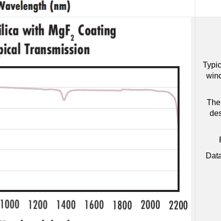
Typic
win
The 
des
Data