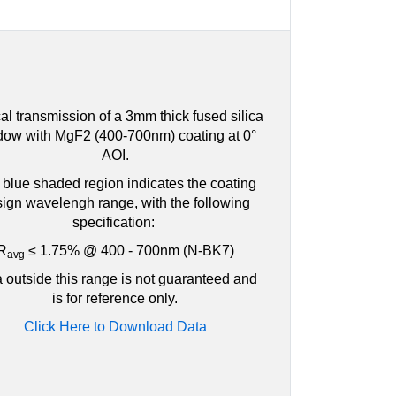
al transmission of a 3mm thick fused silica
dow with MgF2 (400-700nm) coating at 0°
AOI.
blue shaded region indicates the coating
ign wavelengh range, with the following
specification:
R
≤ 1.75% @ 400 - 700nm (N-BK7)
avg
 outside this range is not guaranteed and
is for reference only.
Click Here to Download Data