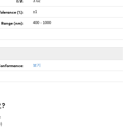
f/#:
3.02
Tolerance (%):
±1
 Range (nm):
400 - 1000
 Conformance:
보기
?
스
하