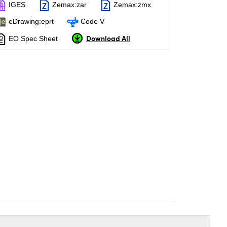
IGES
Zemax:zar
Zemax:zmx
eDrawing:eprt
Code V
Download All
EO Spec Sheet