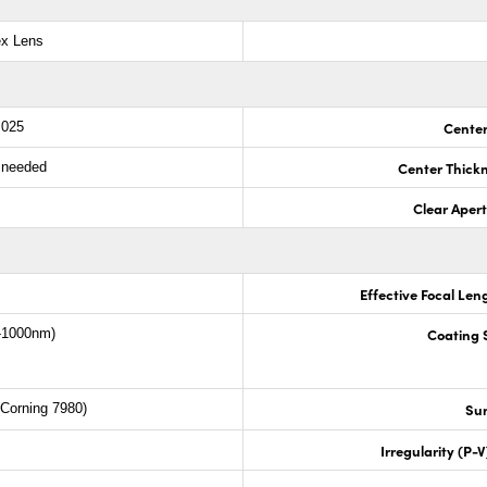
ex Lens
Center
.025
Center Thick
s needed
Clear Aper
Effective Focal Len
Coating S
-1000nm)
Sur
Corning 7980)
Irregularity (P-