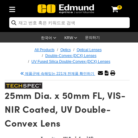
0
ptics
ser Optics
tomechanics
croscopy
asers
aging Lenses
ameras
라이트 & 조명
t Targets
ting & Detection
b & Production
p By Application
op By Brand
w Products
earance Products
ertified Products
nses
ors
em
tics® Objectives
ces
l Length Lenses
as
sion Lighting
Test Targets
trology
eaning
g
®
s
Laser Optics
 Optics
문의하기
한국어
KRW
rrors
es
ge System
bjectives
urement and Electronics
 Lenses
hernet Cameras
명
Test Targets
sion Solutions
 Handling Tools
ing
n
 신제품
Optics
d Optomechanics
All Products
Optics
Optical Lenses
Double-Convex (DCX) Lenses
d Diffusers
dows
Optical Mounts
bjectives
cs
 (S-Mount Lenses)
LIR Cameras
py Lighting
ysis & Stage Micrometers
urement and Electronics
ols
ameras
echanics
 Optomechanics
 Lasers
UV Fused Silica Double-Convex (DCX) Lenses
제품군에 속해있는 221개 전제품 확인하기
ters
s
System
ctives
lifiers
iable Magnification Lenses
ion Cameras
ces
y Level Test Targets
hesives
opy
scopy
Lasers
d Microscopy
n Optics
ptics
bles and Breadboards
ctives
ty
 Objectives
meras
n Accessories
ts
ckened Products
onal Imaging
ng Lenses
 Microscopy
d Imaging Lenses
25mm Dia. x 50mm FL, VIS-
ers
m Expanders
Stages
rrected Objectives
hanics
ses
ng Cameras
nation
ings
rs
재질
Imaging
ras
Imaging Lenses
d Cameras
NIR Coated, UV Double-
cal Assemblies
ges and Slides
jugate Objectives
ssories
 Lenses
ion Labs Cameras™
opy
nd Accessories
al Imaging
nation
 Cameras
 Illumination
Convex Lens
 Gratings
m Shaping
Apertures
Objectives
uction
oduction and Advanced
s
g and Roughness Standards
on Microscopy
g and Detection
Illumination
 Test Targets
hy