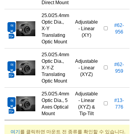
Direct Mount
25.0/25.4mm
Optic Dia.,
Adjustable
#62-
더
X-Y
- Linear
보
956
Translating
(XY)
기
Optic Mount
25.0/25.4mm
Optic Dia.,
Adjustable
#62-
더
X-Y-Z
- Linear
보
959
Translating
(XYZ)
기
Optic Mount
25.0/25.4mm
Adjustable
Optic Dia., 5
- Linear
#13-
더
1
보
Axes Optical
(XYZ) &
776
기
Mount
Tip-Tilt
여기
를 클릭하면 마운트 전 종류를 확인할 수 있습니다.