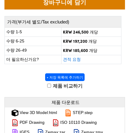
 Direct Microscopes
® Optical Components
on Labs™
가격(부가세 별도/Tax excluded)
scopy
KRW 246,500
수량 1-5
개당
KRW 197,200
ics
수량 6-25
개당
KRW 185,600
수량 26-49
개당
더 필요하신가요?
견적 요청
n Gratings™
+ 저장 목록에 추가하기
AX
제품 비교하기
tical Components
제품 다운로드
View 3D Model:html
STEP:step
nnovations (UFI)
PDF Drawing
ISO 10110 Drawing
IGES
Zemax:zar
Zemax:zmx