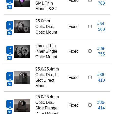
Fixed
보
SM1 Thin
788
기
Mount, 8-32
25.0mm
#64-
더
Optic Dia.,
Fixed
보
560
Optic Mount
기
25mm Thin
#38-
더
Inner Single
Fixed
보
755
Optic Mount
기
25.0/25.4mm
Optic Dia., L-
#36-
더
Fixed
보
Slot Direct
410
기
Mount
25.0/25.4mm
Optic Dia.,
#36-
더
Fixed
보
Side Flange
414
기
Direct Mount