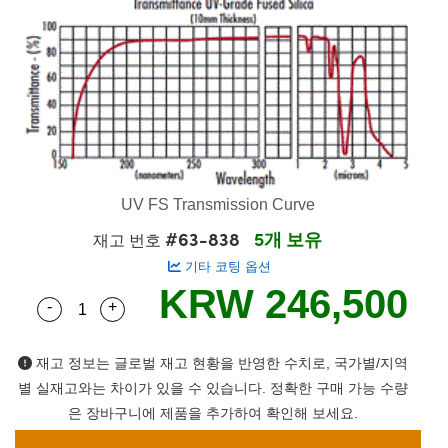
semblies
splitters
s
 Objectives
s
nt Tools
echnologies
llumination
실 또는 제품생산
Test Targets
 Testing and Detection
ns Accessories
tical Components
oscopy
echanics
명
ameras
ical Components
ty
R
Testing and Detection
d Lab and Production
tics
d Isolators
e Systems
 Cameras
g and Detection
rial Processing
Lab and Production
s
ization
 Filters
cessories and Optomechanics
실 또는 제품생산
oherence Tomography
ner
cs
ms
oom Lenses
 Interface Cameras
UV FS Transmission Curve
ptics
 신제품
 Targets
ystems
#63-838
5개 보유
재고 번호
기타 코팅 옵션
eam Sputtering) Coated Optics
nd Stage Micrometers
ras
ng Development Systems
KRW 246,500
-
+
Quantity Selector
Use the plus and minus buttons to adjust the qua
e Optical Elements (DOE)
y Mechanics
hoto-Optical Company
재고 정보는 글로벌 재고 현황을 반영한 수치로, 국가별/지역
s
별 실재고와는 차이가 있을 수 있습니다. 정확한 구매 가능 수량
es and Couplers
은 장바구니에 제품을 추가하여 확인해 보세요.