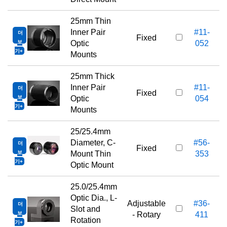
25mm Thin
Inner Pair
#11-
더
Fixed
보
Optic
052
기
Mounts
25mm Thick
Inner Pair
#11-
더
Fixed
보
Optic
054
기
Mounts
25/25.4mm
Diameter, C-
#56-
더
Fixed
보
Mount Thin
353
기
Optic Mount
25.0/25.4mm
Optic Dia., L-
Adjustable
#36-
더
Slot and
보
- Rotary
411
Rotation
기