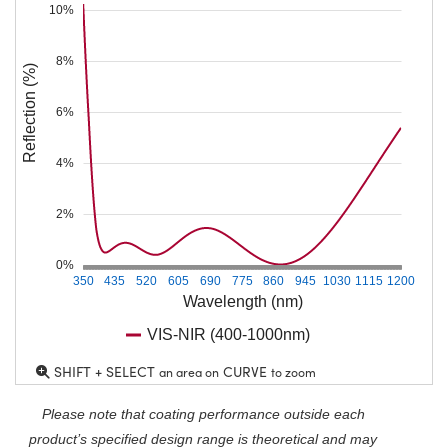
10%
8%
Reflection (%)
6%
4%
2%
0%
350
435
520
605
690
775
860
945
1030
1115
1200
Wavelength (nm)
VIS-NIR (400-1000nm)
SHIFT + SELECT
CURVE
an area on
to zoom
Please note that coating performance outside each
product’s specified design range is theoretical and may