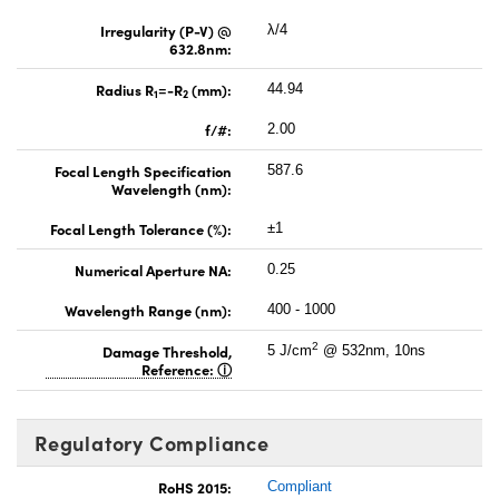
Irregularity (P-V) @
λ/4
632.8nm:
Radius R
=-R
(mm):
44.94
1
2
f/#:
2.00
Focal Length Specification
587.6
Wavelength (nm):
Focal Length Tolerance (%):
±1
Numerical Aperture NA:
0.25
Wavelength Range (nm):
400 - 1000
2
Damage Threshold,
5 J/cm
@ 532nm, 10ns
Reference:
Regulatory Compliance
RoHS 2015:
Compliant