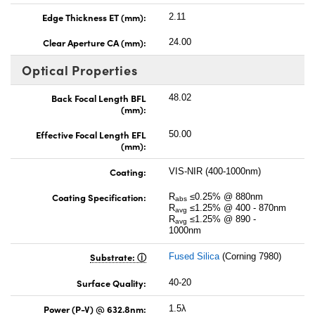
Edge Thickness ET (mm):
2.11
Clear Aperture CA (mm):
24.00
Optical Properties
Back Focal Length BFL
48.02
(mm):
Effective Focal Length EFL
50.00
(mm):
Coating:
VIS-NIR (400-1000nm)
Coating Specification:
R
≤0.25% @ 880nm
abs
R
≤1.25% @ 400 - 870nm
avg
R
≤1.25% @ 890 -
avg
1000nm
Substrate:
Fused Silica
(Corning 7980)
Surface Quality:
40-20
Power (P-V) @ 632.8nm:
1.5λ