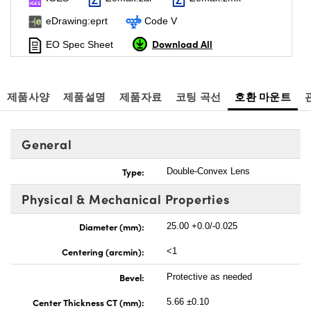
eDrawing:eprt
Code V
Download All
EO Spec Sheet
제품사양
제품설명
제품자료
코팅 곡선
호환 마운트
General
Type:
Double-Convex Lens
Physical & Mechanical Properties
Diameter (mm):
25.00 +0.0/-0.025
Centering (arcmin):
<1
Bevel:
Protective as needed
Center Thickness CT (mm):
5.66 ±0.10