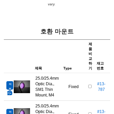
vary.
호환 마운트
제
품
비
가
교
하
재고
e
제목
Type
기
번호
25.0/25.4mm
Optic Dia.,
#13-
더
Fixed
보
SM1 Thin
787
기
Mount, M4
25.0/25.4mm
Optic Dia.,
#13-
더