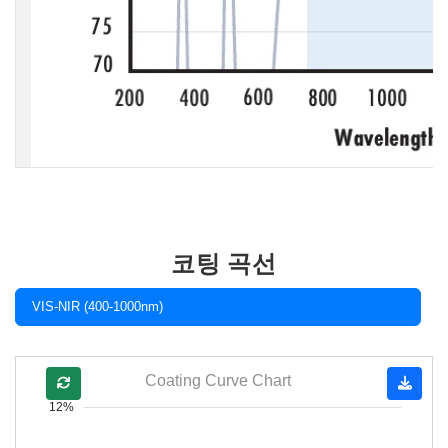
코팅 곡선
VIS-NIR (400-1000nm)
Coating Curve Chart
12%