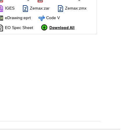
IGES
Zemax:zar
Zemax:zmx
eDrawing:eprt
Code V
Download All
EO Spec Sheet