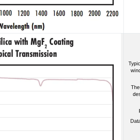
Typic
win
The 
des
Data