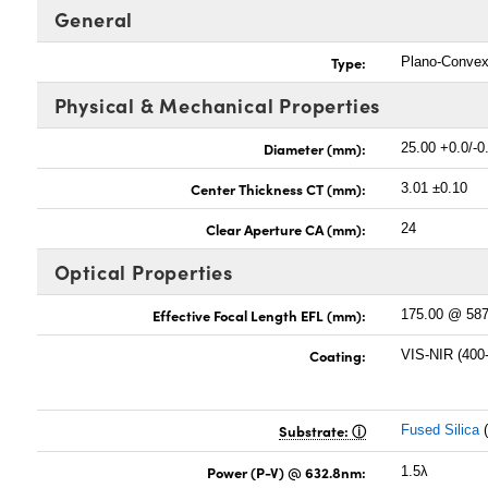
General
Type:
Plano-Conve
Physical & Mechanical Properties
Diameter (mm):
25.00 +0.0/-0
Center Thickness CT (mm):
3.01 ±0.10
Clear Aperture CA (mm):
24
Optical Properties
Effective Focal Length EFL (mm):
175.00 @ 58
Coating:
VIS-NIR (400
Substrate:
Fused Silica
(
Power (P-V) @ 632.8nm:
1.5λ