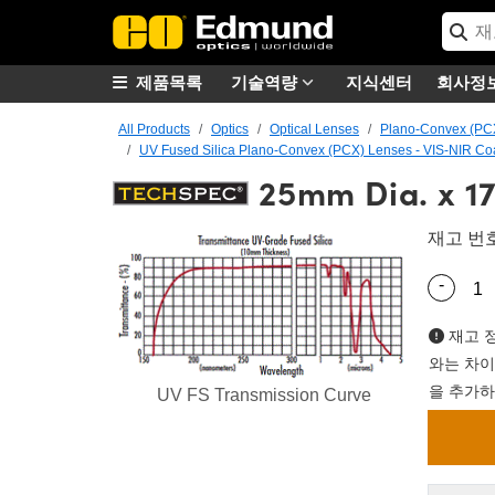
제품목록
기술역량
지식센터
회사정
All Products
Optics
Optical Lenses
Plano-Convex (PC
UV Fused Silica Plano-Convex (PCX) Lenses - VIS-NIR Co
25mm Dia. x 1
재고 번
-
Quantity
재고 정
와는 차이
을 추가하
UV FS Transmission Curve