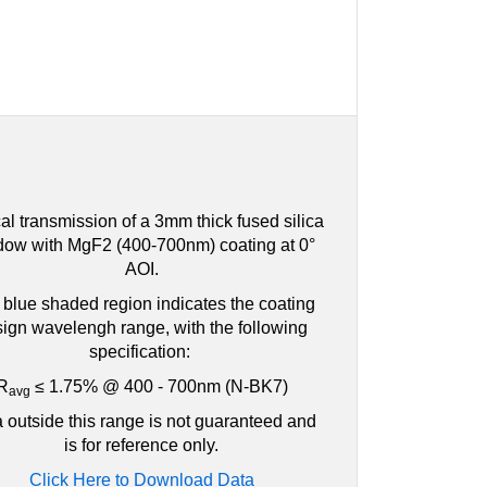
al transmission of a 3mm thick fused silica
dow with MgF2 (400-700nm) coating at 0°
AOI.
blue shaded region indicates the coating
ign wavelengh range, with the following
specification:
R
≤ 1.75% @ 400 - 700nm (N-BK7)
avg
 outside this range is not guaranteed and
is for reference only.
Click Here to Download Data