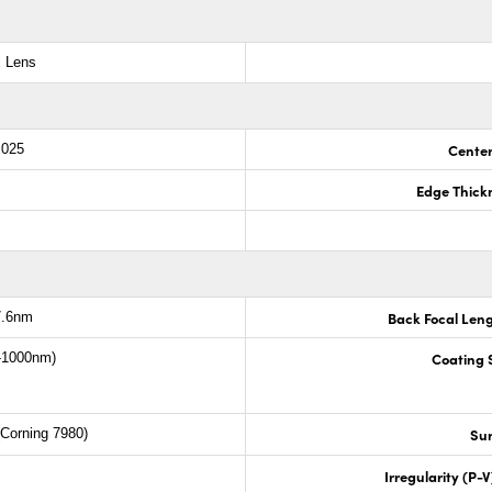
x Lens
Center
.025
Edge Thick
Back Focal Len
7.6nm
Coating S
-1000nm)
Sur
Corning 7980)
Irregularity (P-