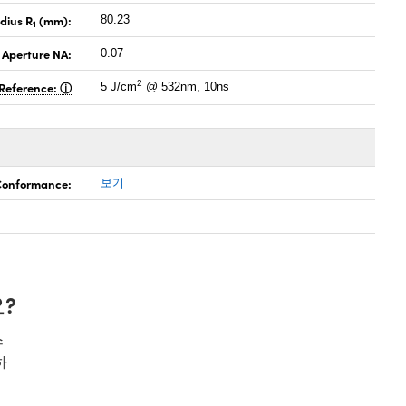
dius R
(mm):
80.23
1
 Aperture NA:
0.07
2
Reference:
5 J/cm
@ 532nm, 10ns
 Conformance:
보기
?
스
하