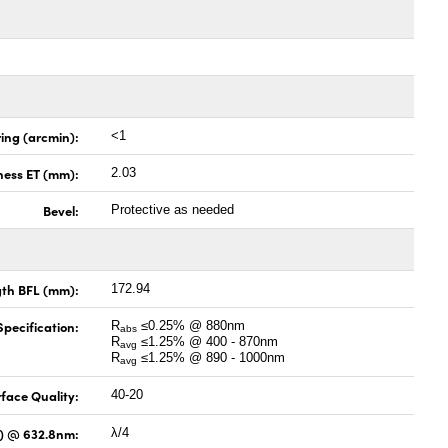
ing (arcmin):
<1
ness ET (mm):
2.03
Bevel:
Protective as needed
gth BFL (mm):
172.94
pecification:
R
≤0.25% @ 880nm
abs
R
≤1.25% @ 400 - 870nm
avg
R
≤1.25% @ 890 - 1000nm
avg
face Quality:
40-20
V) @ 632.8nm:
λ/4