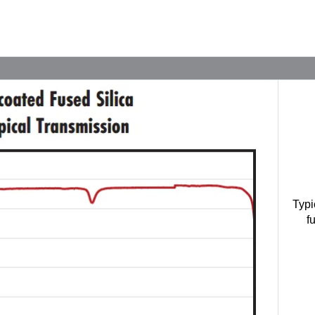
Typi
f