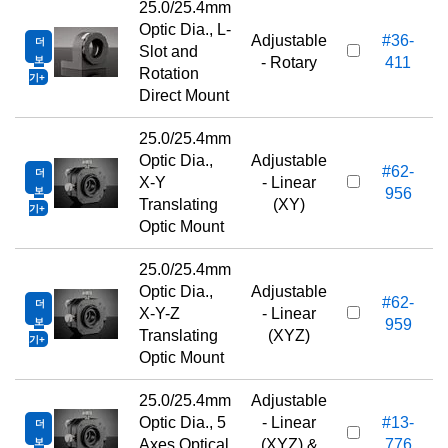
25.0/25.4mm
Optic Dia., L-
Adjustable
#36-
더
Slot and
보
- Rotary
411
Rotation
기
Direct Mount
25.0/25.4mm
Optic Dia.,
Adjustable
#62-
더
X-Y
- Linear
보
956
Translating
(XY)
기
Optic Mount
25.0/25.4mm
Optic Dia.,
Adjustable
#62-
더
X-Y-Z
- Linear
보
959
Translating
(XYZ)
기
Optic Mount
25.0/25.4mm
Adjustable
Optic Dia., 5
- Linear
#13-
더
1
보
Axes Optical
(XYZ) &
776