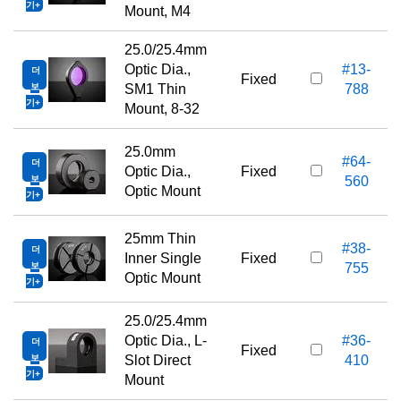
기
Mount, M4
25.0/25.4mm
Optic Dia.,
#13-
더
Fixed
보
SM1 Thin
788
기
Mount, 8-32
25.0mm
#64-
더
Optic Dia.,
Fixed
보
560
Optic Mount
기
25mm Thin
#38-
더
Inner Single
Fixed
보
755
Optic Mount
기
25.0/25.4mm
Optic Dia., L-
#36-
더
Fixed
보
Slot Direct
410
기
Mount