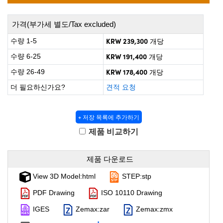
 Direct Microscopes
® Optical Components
가격(부가세 별도/Tax excluded)
on Labs™
KRW 239,300
수량 1-5
개당
scopy
KRW 191,400
수량 6-25
개당
ics
KRW 178,400
수량 26-49
개당
더 필요하신가요?
견적 요청
n Gratings™
+ 저장 목록에 추가하기
제품 비교하기
AX
tical Components
제품 다운로드
View 3D Model:html
STEP:stp
PDF Drawing
ISO 10110 Drawing
nnovations (UFI)
IGES
Zemax:zar
Zemax:zmx