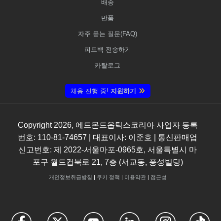
배송
반품
자주 묻는 질문(FAQ)
피드백 전송하기
카탈로그
채용 진행 중!
지원하기
Copyright
2026
, 에드몬드옵틱스코리아 사업자 등록
번호: 110-81-74657 | 대표이사: 이준호 | 통신판매업
신고번호: 제 2022-서울마포-0965호, 서울특별시 마
포구 월드컵북로 21, 7층 (서교동, 풍성빌딩)
개인정보취급방침
|
쿠키 정책
|
이용약관
|
접근성