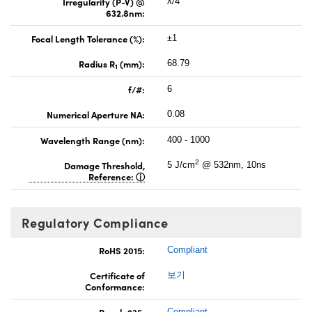
Irregularity (P-V) @
λ/4
632.8nm:
Focal Length Tolerance (%):
±1
Radius R
(mm):
68.79
1
f/#:
6
Numerical Aperture NA:
0.08
Wavelength Range (nm):
400 - 1000
2
Damage Threshold,
5 J/cm
@ 532nm, 10ns
Reference:
Regulatory Compliance
RoHS 2015:
Compliant
Certificate of
보기
Conformance:
Reach 235:
Compliant