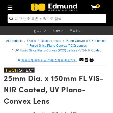
0
ptics
ser Optics
tomechanics
croscopy
asers
aging Lenses
ameras
라이트 & 조명
t Targets
ting & Detection
b & Production
p By Application
op By Brand
w Products
earance Products
ertified Products
nses
ors
em
tics® Objectives
ces
l Length Lenses
as
sion Lighting
Test Targets
trology
eaning
g
®
s
Laser Optics
 Optics
문의하기
한국어
KRW
rrors
es
ge System
bjectives
urement and Electronics
 Lenses
hernet Cameras
명
Test Targets
sion Solutions
 Handling Tools
ing
n
 신제품
Optics
d Optomechanics
All Products
Optics
Optical Lenses
Plano-Convex (PCX) Lenses
Fused Silica Plano-Convex (PCX) Lenses
d Diffusers
dows
Optical Mounts
bjectives
cs
 (S-Mount Lenses)
LIR Cameras
py Lighting
ysis & Stage Micrometers
urement and Electronics
ols
ameras
echanics
 Optomechanics
 Lasers
UV Fused Silica Plano-Convex (PCX) Lenses - VIS-NIR Coated
제품군에 속해있는 75개 전제품 확인하기
ters
s
System
ctives
lifiers
iable Magnification Lenses
ion Cameras
ces
y Level Test Targets
hesives
opy
scopy
Lasers
d Microscopy
n Optics
ptics
bles and Breadboards
ctives
ty
 Objectives
meras
n Accessories
ts
ckened Products
onal Imaging
ng Lenses
 Microscopy
d Imaging Lenses
25mm Dia. x 150mm FL VIS-
ers
m Expanders
Stages
rrected Objectives
hanics
ses
ng Cameras
nation
ings
rs
재질
Imaging
ras
Imaging Lenses
d Cameras
NIR Coated, UV Plano-
cal Assemblies
ges and Slides
jugate Objectives
ssories
 Lenses
ion Labs Cameras™
opy
nd Accessories
al Imaging
nation
 Cameras
 Illumination
Convex Lens
 Gratings
m Shaping
Apertures
Objectives
uction
oduction and Advanced
s
g and Roughness Standards
on Microscopy
g and Detection
Illumination
 Test Targets
hy