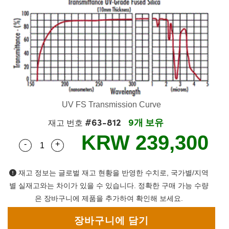
semblies
splitters
s
 Objectives
s
nt Tools
echnologies
llumination
실 또는 제품생산
Test Targets
 Testing and Detection
ns Accessories
tical Components
oscopy
echanics
명
ameras
ical Components
ty
R
Testing and Detection
d Lab and Production
tics
d Isolators
e Systems
 Cameras
g and Detection
rial Processing
Lab and Production
s
ization
 Filters
cessories and Optomechanics
실 또는 제품생산
oherence Tomography
ner
cs
ms
oom Lenses
 Interface Cameras
UV FS Transmission Curve
ptics
 신제품
 Targets
ystems
#63-812
9개 보유
재고 번호
KRW 239,300
eam Sputtering) Coated Optics
nd Stage Micrometers
ras
ng Development Systems
-
+
Quantity Selector
Use the plus and minus buttons to adjust the qua
e Optical Elements (DOE)
y Mechanics
hoto-Optical Company
재고 정보는 글로벌 재고 현황을 반영한 수치로, 국가별/지역
별 실재고와는 차이가 있을 수 있습니다. 정확한 구매 가능 수량
s
은 장바구니에 제품을 추가하여 확인해 보세요.
es and Couplers