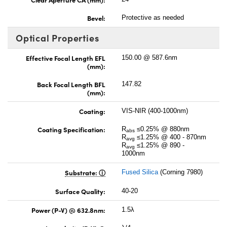
Bevel:
Protective as needed
Optical Properties
Effective Focal Length EFL
150.00 @ 587.6nm
(mm):
Back Focal Length BFL
147.82
(mm):
Coating:
VIS-NIR (400-1000nm)
Coating Specification:
R
≤0.25% @ 880nm
abs
R
≤1.25% @ 400 - 870nm
avg
R
≤1.25% @ 890 -
avg
1000nm
Substrate:
Fused Silica
(Corning 7980)
Surface Quality:
40-20
Power (P-V) @ 632.8nm:
1.5λ