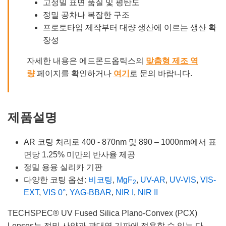
고정밀 표면 품질 및 평탄도
정밀 공차나 복잡한 구조
프로토타입 제작부터 대량 생산에 이르는 생산 확
장성
자세한 내용은 에드몬드옵틱스의
맞춤형 제조 역
량
페이지를 확인하거나
여기
로 문의 바랍니다.
제품설명
AR 코팅 처리로 400 - 870nm 및 890 – 1000nm에서 표
면당 1.25% 미만의 반사율 제공
정밀 용융 실리카 기판
다양한 코팅 옵션:
비코팅
,
MgF
,
UV-AR
,
UV-VIS
,
VIS-
2
EXT
,
VIS 0°
,
YAG-BBAR
,
NIR I
,
NIR II
TECHSPEC® UV Fused Silica Plano-Convex (PCX)
Lenses는 정밀 사양과 광대역 기판에 적용할 수 있는 다