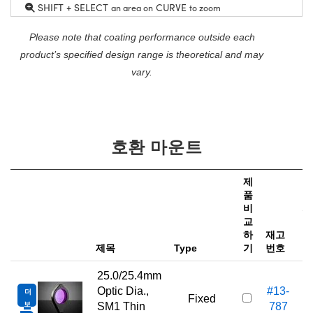
SHIFT + SELECT
CURVE
an area on
to zoom
Please note that coating performance outside each
product’s specified design range is theoretical and may
vary.
호환 마운트
제
품
비
가
교
하
재고
e
제목
Type
기
번호
25.0/25.4mm
Optic Dia.,
#13-
더
Fixed
보
SM1 Thin
787