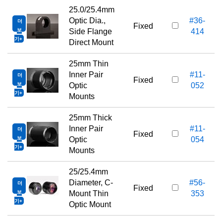
25.0/25.4mm
Optic Dia.,
#36-
더
Fixed
보
Side Flange
414
기
Direct Mount
25mm Thin
Inner Pair
#11-
더
Fixed
보
Optic
052
기
Mounts
25mm Thick
Inner Pair
#11-
더
Fixed
보
Optic
054
기
Mounts
25/25.4mm
Diameter, C-
#56-
더
Fixed
보
Mount Thin
353
기
Optic Mount