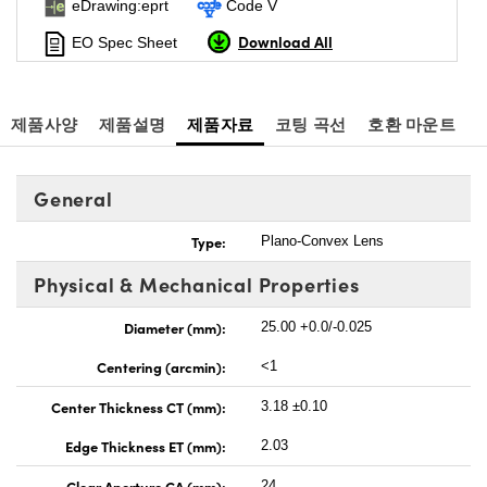
eDrawing:eprt
Code V
Download All
EO Spec Sheet
제품사양
제품설명
제품자료
코팅 곡선
호환 마운트
General
Type:
Plano-Convex Lens
Physical & Mechanical Properties
Diameter (mm):
25.00 +0.0/-0.025
Centering (arcmin):
<1
Center Thickness CT (mm):
3.18 ±0.10
Edge Thickness ET (mm):
2.03
Clear Aperture CA (mm):
24