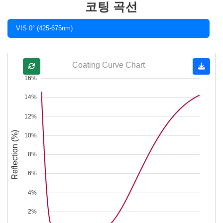
코팅 곡선
VIS 0° (425-675nm)
Coating Curve Chart
16%
14%
12%
Reflection (%)
10%
8%
6%
4%
2%