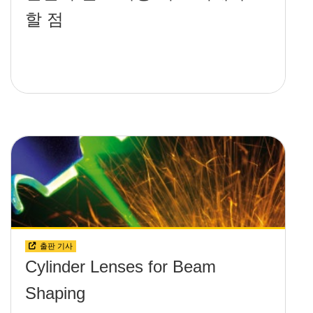
할 점
출판 기사
Cylinder Lenses for Beam
Shaping