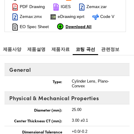
PDF Drawing
IGES
Zemax:zar
Zemax:zmx
eDrawing:eprt
Code V
Download All
EO Spec Sheet
제품사양
제품설명
제품자료
코팅 곡선
관련정보
General
Type:
Cylinder Lens, Plano-
Convex
Physical & Mechanical Properties
Diameter (mm):
25.00
Center Thickness CT (mm):
3.00 ±0.1
Dimensional Tolerance
+0.0/-0.2