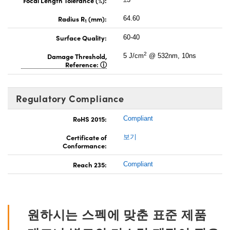
Radius R
(mm):
64.60
1
Surface Quality:
60-40
2
Damage Threshold,
5 J/cm
@ 532nm, 10ns
Reference:
Regulatory Compliance
RoHS 2015:
Compliant
Certificate of
보기
Conformance:
Reach 235:
Compliant
원하시는 스펙에 맞춘 표준 제품