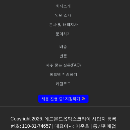
회사소개
임원 소개
본사 및 해외지사
문의하기
배송
반품
자주 묻는 질문(FAQ)
피드백 전송하기
카탈로그
채용 진행 중!
지원하기
Copyright
2026
, 에드몬드옵틱스코리아 사업자 등록
번호: 110-81-74657 | 대표이사: 이준호 | 통신판매업