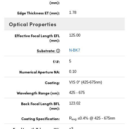
(mm):
Edge Thickness ET (mm):
1.78
Optical Properties
Effective Focal Length EFL
125.00
(mm):
Substrate:
N-BK7
f/#:
5
Numerical Aperture NA:
0.10
Coating:
VIS 0° (425-675nm)
Wavelength Range (nm):
425 - 675
Back Focal Length BFL
123.02
(mm):
Coating Specification:
R
≤0.4% @ 425 - 675nm
avg
Focal Length Tolerance (%):
±3