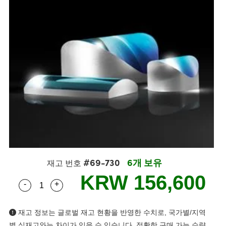
s
ies
생산
 Detection
onents
ents
Detection
oduction
tion
ing
duction
nd Optomechanics
생산
mography
Cameras
ng) Coated Optics
rometers
ent Systems
#69-730
6개 보유
ements (DOE)
s
l Company
재고 번호
KRW 156,600
-
+
Quantity Selector
Use the plus and minus buttons to adjust the qua
lers
재고 정보는 글로벌 재고 현황을 반영한 수치로, 국가별/지역
별 실재고와는 차이가 있을 수 있습니다. 정확한 구매 가능 수량