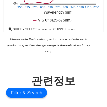
0%
350
435
520
605
690
775
860
945
1030
1115
1200
Wavelength (nm)
VIS 0° (425-675nm)
SHIFT + SELECT
CURVE
an area on
to zoom
Please note that coating performance outside each
product’s specified design range is theoretical and may
vary.
관련정보
Filter