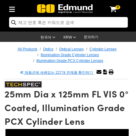
0
ics
es
명
ection
tion
cation
nd
s
oducts
roducts
tives
ses
g
문의하기
한국어
KRW
 Electronics
ras
ns
ools
nics
All Products
Optics
Optical Lenses
Cylinder Lenses
Illumination Grade Cylinder Lenses
nts
enses)
e Micrometers
 Electronics
ics
Illumination Grade PCX Cylinder Lenses
제품군에 속해있는 227개 전제품 확인하기
fication Lenses
 Targets
eadboards
s
ucts
g
nses
25mm Dia x 125mm FL VIS 0°
ctives
ses
Coated, Illumination Grade
es
des
tives
meras™
ies
PCX Cylinder Lens
d Advanced Photography
ness Standards
py
tion