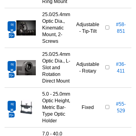
Ring Mount
25.0/25.4mm
Optic Dia.,
Adjustable
#58-
더
Kinematic
보
- Tip-Tilt
851
Mount, 2-
기
Screws
25.0/25.4mm
Optic Dia., L-
Adjustable
#36-
더
Slot and
보
- Rotary
411
Rotation
기
Direct Mount
5.0 - 25.0mm
Optic Height,
#55-
더
Metric Bar-
Fixed
보
529
Type Optic
기
Holder
7.0 - 40.0