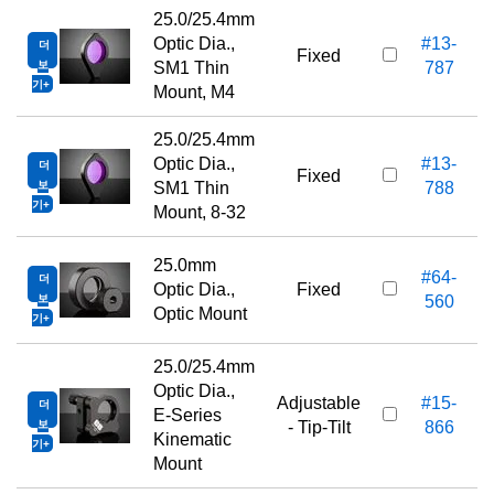
25.0/25.4mm
Optic Dia.,
#13-
더
Fixed
보
SM1 Thin
787
기
Mount, M4
25.0/25.4mm
Optic Dia.,
#13-
더
Fixed
보
SM1 Thin
788
기
Mount, 8-32
25.0mm
#64-
더
Optic Dia.,
Fixed
보
560
Optic Mount
기
25.0/25.4mm
Optic Dia.,
Adjustable
#15-
더
E-Series
보
- Tip-Tilt
866
Kinematic
기
Mount