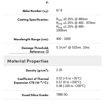
V:
Abbe Number (v
):
67.8
d
Coating Specification:
R
≤0.25% @ 880nm
abs
R
≤1.25% @ 400 - 870nm
avg
R
≤1.25% @ 890 -
avg
1000nm
Wavelength Range (nm):
400 - 1000
2
Damage Threshold,
5 J/cm
@ 532nm, 10ns
Reference:
Material Properties
3
Density (g/cm
):
2.20
Coefficient of Thermal
0.52 (+5 to +35°C)
-6
Expansion CTE (10
/°C):
0.57 (0 to +200°C)
0.48 (-100 to +200°C)
Fused Silica Grade:
7980 0G