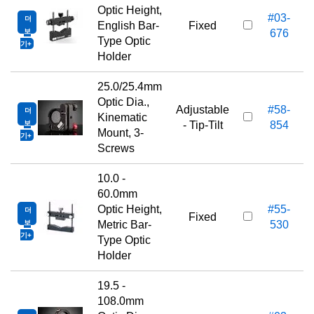
Optic Height,
#03-
더
English Bar-
Fixed
보
676
Type Optic
기
Holder
25.0/25.4mm
Optic Dia.,
Adjustable
#58-
더
Kinematic
보
- Tip-Tilt
854
Mount, 3-
기
Screws
10.0 -
60.0mm
Optic Height,
#55-
더
Fixed
보
Metric Bar-
530
기
Type Optic
Holder
19.5 -
108.0mm