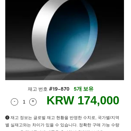
semblies
splitters
s
 Objectives
s
nt Tools
echnologies
llumination
실 또는 제품생산
Test Targets
 Testing and Detection
ns Accessories
tical Components
oscopy
echanics
명
ameras
ical Components
ty
R
Testing and Detection
d Lab and Production
tics
d Isolators
e Systems
 Cameras
g and Detection
rial Processing
Lab and Production
s
ization
 Filters
cessories and Optomechanics
실 또는 제품생산
oherence Tomography
ner
cs
ms
oom Lenses
 Interface Cameras
ptics
 신제품
 Targets
ystems
eam Sputtering) Coated Optics
nd Stage Micrometers
ras
ng Development Systems
#19-870
5개 보유
재고 번호
e Optical Elements (DOE)
y Mechanics
hoto-Optical Company
KRW 174,000
-
+
Quantity Selector
Use the plus and minus buttons to adjust the qua
s
재고 정보는 글로벌 재고 현황을 반영한 수치로, 국가별/지역
es and Couplers
별 실재고와는 차이가 있을 수 있습니다. 정확한 구매 가능 수량