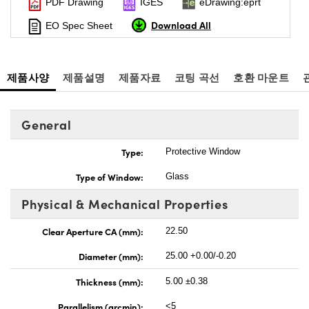
PDF Drawing
IGES
eDrawing:eprt
Download All
EO Spec Sheet
제품사양
제품설명
제품자료
코팅 곡선
호환 마운트
General
Type:
Protective Window
Type of Window:
Glass
Physical & Mechanical Properties
Clear Aperture CA (mm):
22.50
Diameter (mm):
25.00 +0.00/-0.20
Thickness (mm):
5.00 ±0.38
Parallelism (arcmin):
<5