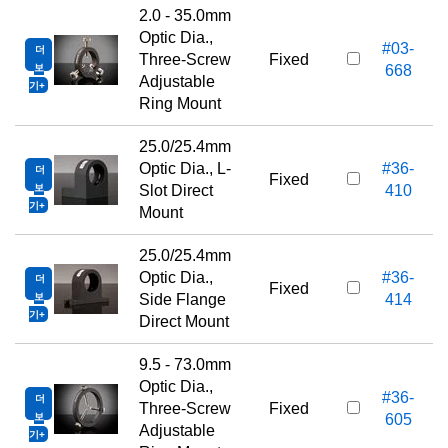
2.0 - 35.0mm
Optic Dia.,
#03-
더
Three-Screw
Fixed
보
668
Adjustable
기
Ring Mount
25.0/25.4mm
Optic Dia., L-
#36-
더
Fixed
보
Slot Direct
410
기
Mount
25.0/25.4mm
Optic Dia.,
#36-
더
Fixed
보
Side Flange
414
기
Direct Mount
9.5 - 73.0mm
Optic Dia.,
#36-
더
Three-Screw
Fixed
보
605
Adjustable
기