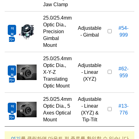
Jaw Clamp
25.0/25.4mm
Optic Dia.,
Adjustable
#54-
더
Precision
보
- Gimbal
999
Gimbal
기
Mount
25.0/25.4mm
Optic Dia.,
Adjustable
#62-
더
X-Y-Z
- Linear
보
959
Translating
(XYZ)
기
Optic Mount
25.0/25.4mm
Adjustable
Optic Dia., 5
- Linear
#13-
더
1
보
Axes Optical
(XYZ) &
776
기
Mount
Tip-Tilt
여기
를 클릭하면 마운트 전 종류를 확인할 수 있습니다.