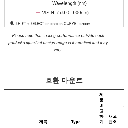
Wavelength (nm)
VIS-NIR (400-1000nm)
SHIFT + SELECT
CURVE
an area on
to zoom
Please note that coating performance outside each
product’s specified design range is theoretical and may
vary.
호환 마운트
제
품
비
가
교
하
재고
e
제목
Type
기
번호