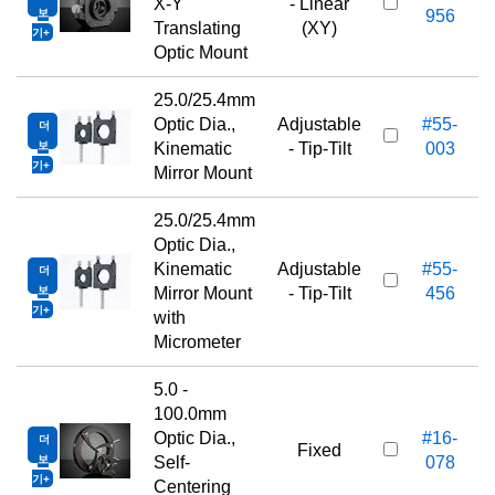
X-Y
- Linear
보
956
Translating
(XY)
기
Optic Mount
25.0/25.4mm
Optic Dia.,
Adjustable
#55-
더
보
Kinematic
- Tip-Tilt
003
기
Mirror Mount
25.0/25.4mm
Optic Dia.,
Kinematic
Adjustable
#55-
더
보
Mirror Mount
- Tip-Tilt
456
기
with
Micrometer
5.0 -
100.0mm
Optic Dia.,
#16-
더
Fixed
보
Self-
078
기
Centering