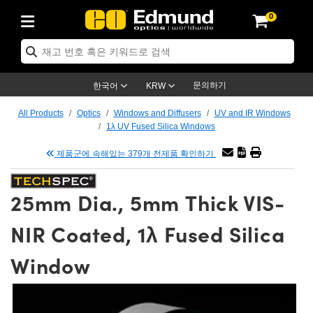
0
ptics
ser Optics
tomechanics
croscopy
asers
aging Lenses
ameras
라이트 & 조명
t Targets
ting & Detection
b & Production
p By Application
op By Brand
w Products
earance Products
ertified Products
nses
ors
em
tics® Objectives
ces
l Length Lenses
as
sion Lighting
Test Targets
trology
eaning
g
®
s
Laser Optics
 Optics
문의하기
한국어
KRW
rrors
es
ge System
bjectives
urement and Electronics
 Lenses
hernet Cameras
명
Test Targets
sion Solutions
 Handling Tools
ing
n
 신제품
Optics
d Optomechanics
All Products
Optics
Windows and Diffusers
UV and IR Windows
1λ UV Fused Silica Windows
d Diffusers
dows
Optical Mounts
bjectives
cs
 (S-Mount Lenses)
LIR Cameras
py Lighting
ysis & Stage Micrometers
urement and Electronics
ols
ameras
echanics
 Optomechanics
 Lasers
제품군에 속해있는 379개 전제품 확인하기
ters
s
System
ctives
lifiers
iable Magnification Lenses
ion Cameras
ces
y Level Test Targets
hesives
opy
scopy
Lasers
d Microscopy
25mm Dia., 5mm Thick VIS-
n Optics
ptics
bles and Breadboards
ctives
ty
 Objectives
meras
n Accessories
ts
ckened Products
onal Imaging
ng Lenses
 Microscopy
d Imaging Lenses
NIR Coated, 1λ Fused Silica
ers
m Expanders
Stages
rrected Objectives
hanics
ses
ng Cameras
nation
ings
rs
재질
Imaging
ras
Imaging Lenses
d Cameras
Window
cal Assemblies
ges and Slides
jugate Objectives
ssories
 Lenses
ion Labs Cameras™
opy
nd Accessories
al Imaging
nation
 Cameras
 Illumination
 Gratings
m Shaping
Apertures
Objectives
uction
oduction and Advanced
s
g and Roughness Standards
on Microscopy
g and Detection
Illumination
 Test Targets
hy