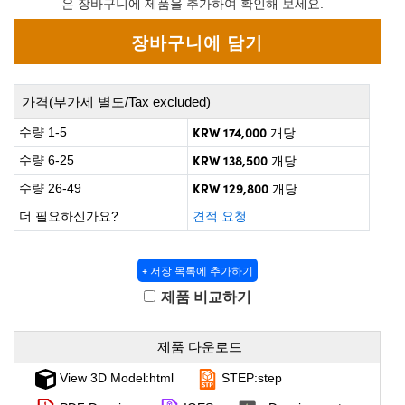
은 장바구니에 제품을 추가하여 확인해 보세요.
 Direct Microscopes
® Optical Components
on Labs™
scopy
가격(부가세 별도/Tax excluded)
ics
KRW 174,000
수량 1-5
개당
KRW 138,500
수량 6-25
개당
KRW 129,800
수량 26-49
개당
n Gratings™
더 필요하신가요?
견적 요청
AX
+ 저장 목록에 추가하기
tical Components
제품 비교하기
제품 다운로드
nnovations (UFI)
View 3D Model:html
STEP:step