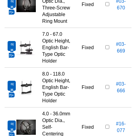
Optic Dia.,
#03-
더
Fixed
보
Three-Screw
670
기
Adjustable
Ring Mount
7.0 - 67.0
Optic Height,
#03-
더
English Bar-
Fixed
보
669
Type Optic
기
Holder
8.0 - 118.0
Optic Height,
#03-
더
English Bar-
Fixed
보
666
Type Optic
기
Holder
4.0 - 36.0mm
Optic Dia.,
#16-
더
Self-
Fixed
보
077
Centering
기