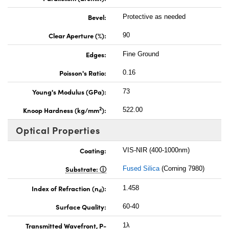
Bevel:
Protective as needed
Clear Aperture (%):
90
Edges:
Fine Ground
Poisson's Ratio:
0.16
Young's Modulus (GPa):
73
2
Knoop Hardness (kg/mm
):
522.00
Optical Properties
Coating:
VIS-NIR (400-1000nm)
Substrate:
Fused Silica
(Corning 7980)
Index of Refraction (n
):
1.458
d
Surface Quality:
60-40
Transmitted Wavefront, P-
1λ