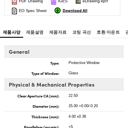
PDF Drawing
IGES
eDrawing:eprt
Download All
EO Spec Sheet
제품사양
제품설명
제품자료
코팅 곡선
호환 마운트
General
Type:
Protective Window
Type of Window:
Glass
Physical & Mechanical Properties
Clear Aperture CA (mm):
22.50
Diameter (mm):
25.00 +0.00/-0.20
Thickness (mm):
4.00 ±0.38
Parallelism (arcmin):
<5