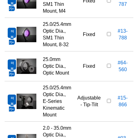
Fixed
보
SM1 Thin
787
기
Mount, M4
25.0/25.4mm
Optic Dia.,
#13-
더
Fixed
보
SM1 Thin
788
기
Mount, 8-32
25.0mm
#64-
더
Optic Dia.,
Fixed
보
560
Optic Mount
기
25.0/25.4mm
Optic Dia.,
Adjustable
#15-
더
E-Series
보
- Tip-Tilt
866
Kinematic
기
Mount
2.0 - 35.0mm
Optic Dia.,