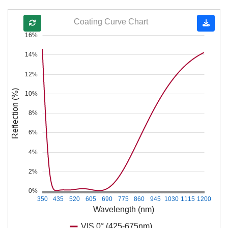
Coating Curve Chart
16%
14%
12%
Reflection (%)
10%
8%
6%
4%
2%
0%
350
435
520
605
690
775
860
945
1030
1115
1200
Wavelength (nm)
VIS 0° (425-675nm)