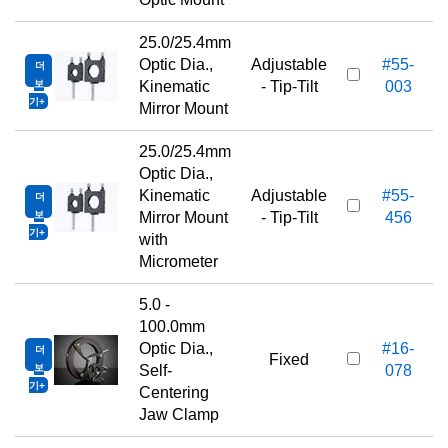
25.0/25.4mm
Optic Dia.,
Adjustable
#55-
더
보
Kinematic
- Tip-Tilt
003
기
Mirror Mount
25.0/25.4mm
Optic Dia.,
Kinematic
Adjustable
#55-
더
보
Mirror Mount
- Tip-Tilt
456
기
with
Micrometer
5.0 -
100.0mm
Optic Dia.,
#16-
더
Fixed
보
Self-
078
기
Centering
Jaw Clamp