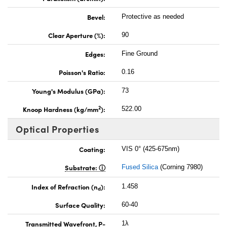
Bevel:
Protective as needed
Clear Aperture (%):
90
Edges:
Fine Ground
Poisson's Ratio:
0.16
Young's Modulus (GPa):
73
2
Knoop Hardness (kg/mm
):
522.00
Optical Properties
Coating:
VIS 0° (425-675nm)
Substrate:
Fused Silica
(Corning 7980)
Index of Refraction (n
):
1.458
d
Surface Quality:
60-40
Transmitted Wavefront, P-
1λ