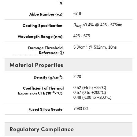
V:
Abbe Number (v
):
67.8
d
Coating Specification:
R
≤0.4% @ 425 - 675nm
avg
Wavelength Range (nm):
425 - 675
2
Damage Threshold,
5 J/cm
@ 532nm, 10ns
Reference:
Material Properties
3
Density (g/cm
):
2.20
Coefficient of Thermal
0.52 (+5 to +35°C)
-6
Expansion CTE (10
/°C):
0.57 (0 to +200°C)
0.48 (-100 to +200°C)
Fused Silica Grade:
7980 0G
Regulatory Compliance