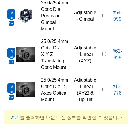
25.0/25.4mm
Optic Dia.,
Adjustable
#54-
더
Precision
보
- Gimbal
999
Gimbal
기
Mount
25.0/25.4mm
Optic Dia.,
Adjustable
#62-
더
X-Y-Z
- Linear
보
959
Translating
(XYZ)
기
Optic Mount
25.0/25.4mm
Adjustable
Optic Dia., 5
- Linear
#13-
더
1
보
Axes Optical
(XYZ) &
776
기
Mount
Tip-Tilt
여기
를 클릭하면 마운트 전 종류를 확인할 수 있습니다.