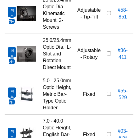
Optic Dia.,
Adjustable
#58-
더
Kinematic
보
- Tip-Tilt
851
Mount, 2-
기
Screws
25.0/25.4mm
Optic Dia., L-
Adjustable
#36-
더
Slot and
보
- Rotary
411
Rotation
기
Direct Mount
5.0 - 25.0mm
Optic Height,
#55-
더
Metric Bar-
Fixed
보
529
Type Optic
기
Holder
7.0 - 40.0
Optic Height,
#03-
더
English Bar-
Fixed
보
676