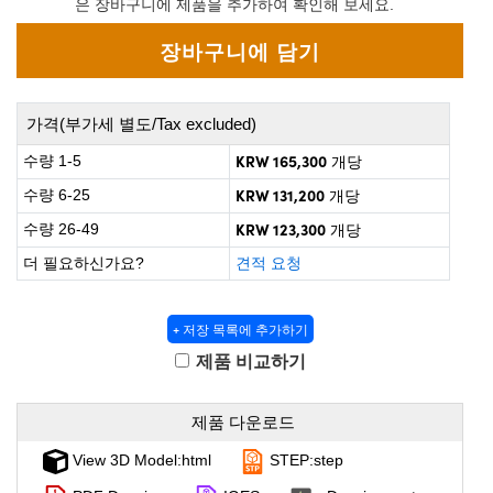
은 장바구니에 제품을 추가하여 확인해 보세요.
 Direct Microscopes
® Optical Components
on Labs™
scopy
가격(부가세 별도/Tax excluded)
ics
KRW 165,300
수량 1-5
개당
KRW 131,200
수량 6-25
개당
KRW 123,300
수량 26-49
개당
n Gratings™
더 필요하신가요?
견적 요청
AX
+ 저장 목록에 추가하기
tical Components
제품 비교하기
제품 다운로드
nnovations (UFI)
View 3D Model:html
STEP:step