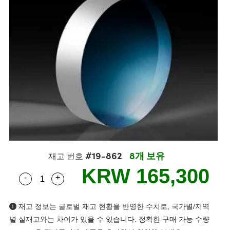
semblies
splitters
s
 Objectives
s
nt Tools
echnologies
llumination
실 또는 제품생산
Test Targets
 Testing and Detection
ns Accessories
tical Components
oscopy
echanics
명
ameras
ical Components
ty
R
Testing and Detection
d Lab and Production
tics
d Isolators
e Systems
 Cameras
g and Detection
rial Processing
Lab and Production
s
ization
 Filters
cessories and Optomechanics
실 또는 제품생산
oherence Tomography
ner
cs
ms
oom Lenses
 Interface Cameras
ptics
 신제품
 Targets
ystems
eam Sputtering) Coated Optics
nd Stage Micrometers
ras
ng Development Systems
#19-862
8개 보유
재고 번호
e Optical Elements (DOE)
y Mechanics
hoto-Optical Company
KRW 165,300
-
+
Quantity Selector
Use the plus and minus buttons to adjust the qua
s
재고 정보는 글로벌 재고 현황을 반영한 수치로, 국가별/지역
es and Couplers
별 실재고와는 차이가 있을 수 있습니다. 정확한 구매 가능 수량