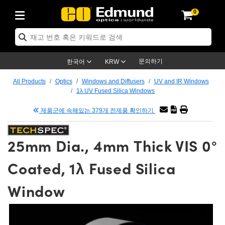
0
ptics
ser Optics
tomechanics
croscopy
asers
aging Lenses
ameras
라이트 & 조명
t Targets
ting & Detection
b & Production
p By Application
op By Brand
w Products
earance Products
ertified Products
nses
ors
em
tics® Objectives
ces
l Length Lenses
as
sion Lighting
Test Targets
trology
eaning
g
®
s
Laser Optics
 Optics
문의하기
한국어
KRW
rrors
es
ge System
bjectives
urement and Electronics
 Lenses
hernet Cameras
명
Test Targets
sion Solutions
 Handling Tools
ing
n
 신제품
Optics
d Optomechanics
All Products
Optics
Windows and Diffusers
UV and IR Windows
1λ UV Fused Silica Windows
d Diffusers
dows
Optical Mounts
bjectives
cs
 (S-Mount Lenses)
LIR Cameras
py Lighting
ysis & Stage Micrometers
urement and Electronics
ols
ameras
echanics
 Optomechanics
 Lasers
제품군에 속해있는 379개 전제품 확인하기
ters
s
System
ctives
lifiers
iable Magnification Lenses
ion Cameras
ces
y Level Test Targets
hesives
opy
scopy
Lasers
d Microscopy
25mm Dia., 4mm Thick VIS 0°
n Optics
ptics
bles and Breadboards
ctives
ty
 Objectives
meras
n Accessories
ts
ckened Products
onal Imaging
ng Lenses
 Microscopy
d Imaging Lenses
Coated, 1λ Fused Silica
ers
m Expanders
Stages
rrected Objectives
hanics
ses
ng Cameras
nation
ings
rs
재질
Imaging
ras
Imaging Lenses
d Cameras
Window
cal Assemblies
ges and Slides
jugate Objectives
ssories
 Lenses
ion Labs Cameras™
opy
nd Accessories
al Imaging
nation
 Cameras
 Illumination
 Gratings
m Shaping
Apertures
Objectives
uction
oduction and Advanced
s
g and Roughness Standards
on Microscopy
g and Detection
Illumination
 Test Targets
hy