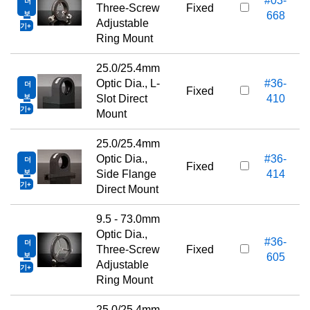
#03-
더
Three-Screw
Fixed
보
668
Adjustable
기
Ring Mount
25.0/25.4mm
Optic Dia., L-
#36-
더
Fixed
보
Slot Direct
410
기
Mount
25.0/25.4mm
Optic Dia.,
#36-
더
Fixed
보
Side Flange
414
기
Direct Mount
9.5 - 73.0mm
Optic Dia.,
#36-
더
Three-Screw
Fixed
보
605
Adjustable
기
Ring Mount
25.0/25.4mm