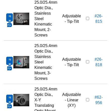
25.0/25.4mm
Optic Dia.,
Stainless
Adjustable
#26-
더
Steel
보
- Tip-Tilt
815
Kinematic
기
Mount, 2-
Screws
25.0/25.4mm
Optic Dia.,
Stainless
Adjustable
#26-
더
Steel
보
- Tip-Tilt
818
Kinematic
기
Mount, 3-
Screws
25.0/25.4mm
Optic Dia.,
Adjustable
#62-
더
X-Y
- Linear
보
956
Translating
(XY)
기
Optic Mount