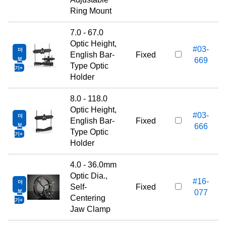
Ring Mount
7.0 - 67.0
Optic Height,
#03-
더
English Bar-
Fixed
보
669
Type Optic
기
Holder
8.0 - 118.0
Optic Height,
#03-
더
English Bar-
Fixed
보
666
Type Optic
기
Holder
4.0 - 36.0mm
Optic Dia.,
#16-
더
Self-
Fixed
보
077
Centering
기
Jaw Clamp