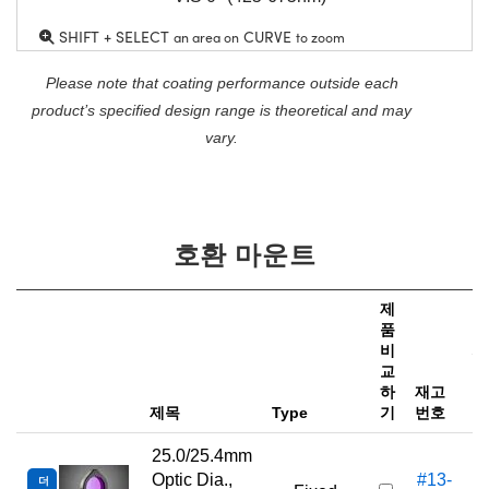
SHIFT + SELECT
CURVE
an area on
to zoom
Please note that coating performance outside each
product’s specified design range is theoretical and may
vary.
호환 마운트
제
품
비
가
교
하
재고
e
제목
Type
기
번호
25.0/25.4mm
Optic Dia.,
#13-
더