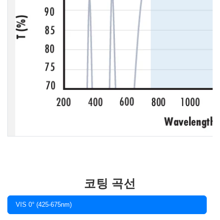
코팅 곡선
VIS 0° (425-675nm)