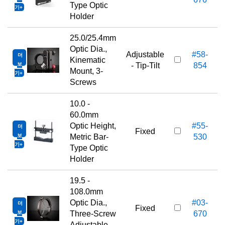
Type Optic
기
Holder
25.0/25.4mm
Optic Dia.,
Adjustable
#58-
더
Kinematic
보
- Tip-Tilt
854
Mount, 3-
기
Screws
10.0 -
60.0mm
Optic Height,
#55-
더
Fixed
보
Metric Bar-
530
기
Type Optic
Holder
19.5 -
108.0mm
Optic Dia.,
#03-
더
Fixed
보
Three-Screw
670
기
Adjustable