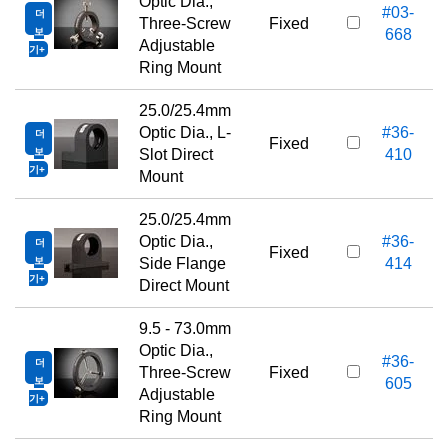
Optic Dia.,
#03-
더
Three-Screw
Fixed
보
668
Adjustable
기
Ring Mount
25.0/25.4mm
Optic Dia., L-
#36-
더
Fixed
보
Slot Direct
410
기
Mount
25.0/25.4mm
Optic Dia.,
#36-
더
Fixed
보
Side Flange
414
기
Direct Mount
9.5 - 73.0mm
Optic Dia.,
#36-
더
Three-Screw
Fixed
보
605
Adjustable
기
Ring Mount