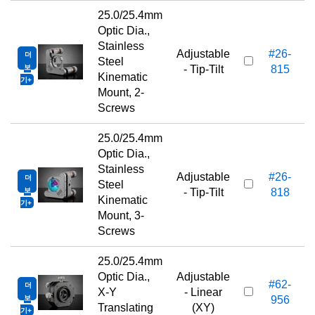
25.0/25.4mm
Optic Dia.,
Stainless
Adjustable
#26-
더
Steel
보
- Tip-Tilt
815
Kinematic
기
Mount, 2-
Screws
25.0/25.4mm
Optic Dia.,
Stainless
Adjustable
#26-
더
Steel
보
- Tip-Tilt
818
Kinematic
기
Mount, 3-
Screws
25.0/25.4mm
Optic Dia.,
Adjustable
#62-
더
X-Y
- Linear
보
956
Translating
(XY)
기