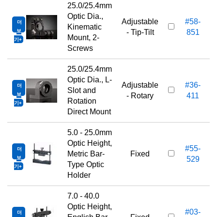
25.0/25.4mm
Optic Dia.,
Adjustable
#58-
더
Kinematic
보
- Tip-Tilt
851
Mount, 2-
기
Screws
25.0/25.4mm
Optic Dia., L-
Adjustable
#36-
더
Slot and
보
- Rotary
411
Rotation
기
Direct Mount
5.0 - 25.0mm
Optic Height,
#55-
더
Metric Bar-
Fixed
보
529
Type Optic
기
Holder
7.0 - 40.0
Optic Height,
#03-
더