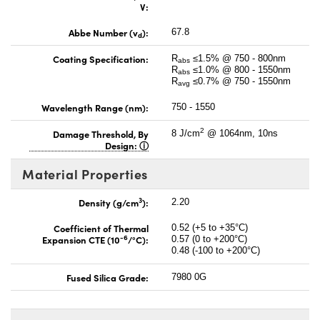
V:
Abbe Number (v
):
67.8
d
Coating Specification:
R
≤1.5% @ 750 - 800nm
abs
R
≤1.0% @ 800 - 1550nm
abs
R
≤0.7% @ 750 - 1550nm
avg
Wavelength Range (nm):
750 - 1550
2
Damage Threshold, By
8 J/cm
@ 1064nm, 10ns
Design:
Material Properties
3
Density (g/cm
):
2.20
Coefficient of Thermal
0.52 (+5 to +35°C)
-6
Expansion CTE (10
/°C):
0.57 (0 to +200°C)
0.48 (-100 to +200°C)
Fused Silica Grade:
7980 0G