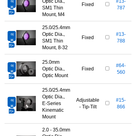
Optic Dia.,
#13-
더
Fixed
보
SM1 Thin
787
기
Mount, M4
25.0/25.4mm
Optic Dia.,
#13-
더
Fixed
보
SM1 Thin
788
기
Mount, 8-32
25.0mm
#64-
더
Optic Dia.,
Fixed
보
560
Optic Mount
기
25.0/25.4mm
Optic Dia.,
Adjustable
#15-
더
E-Series
보
- Tip-Tilt
866
Kinematic
기
Mount
2.0 - 35.0mm