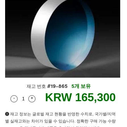
semblies
splitters
s
 Objectives
s
nt Tools
echnologies
llumination
실 또는 제품생산
Test Targets
 Testing and Detection
ns Accessories
tical Components
oscopy
echanics
명
ameras
ical Components
ty
R
Testing and Detection
d Lab and Production
tics
d Isolators
e Systems
 Cameras
g and Detection
rial Processing
Lab and Production
s
ization
 Filters
cessories and Optomechanics
실 또는 제품생산
oherence Tomography
ner
cs
ms
oom Lenses
 Interface Cameras
ptics
 신제품
 Targets
ystems
eam Sputtering) Coated Optics
nd Stage Micrometers
ras
ng Development Systems
#19-865
5개 보유
재고 번호
e Optical Elements (DOE)
y Mechanics
hoto-Optical Company
KRW 165,300
-
+
Quantity Selector
Use the plus and minus buttons to adjust the qua
s
재고 정보는 글로벌 재고 현황을 반영한 수치로, 국가별/지역
es and Couplers
별 실재고와는 차이가 있을 수 있습니다. 정확한 구매 가능 수량