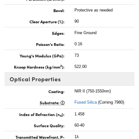
Bevel:
Protective as needed
Clear Aperture (%):
90
Edges:
Fine Ground
Poisson's Ratio:
0.16
Young's Modulus (GPa):
73
2
Knoop Hardness (kg/mm
):
522.00
Optical Properties
Coating:
NIR II (750-1550nm)
Substrate:
Fused Silica
(Corning 7980)
Index of Refraction (n
):
1.458
d
Surface Quality:
60-40
Transmitted Wavefront, P-
1λ