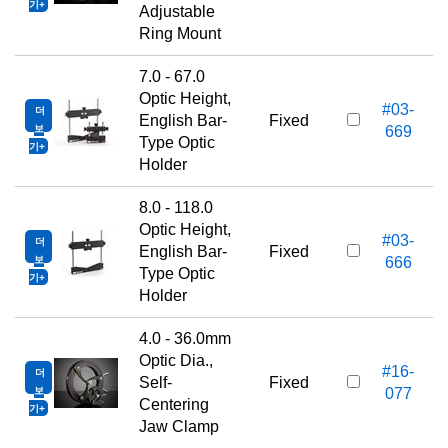
기
Adjustable
Ring Mount
7.0 - 67.0
Optic Height,
#03-
더
English Bar-
Fixed
보
669
Type Optic
기
Holder
8.0 - 118.0
Optic Height,
#03-
더
English Bar-
Fixed
보
666
Type Optic
기
Holder
4.0 - 36.0mm
Optic Dia.,
#16-
더
Self-
Fixed
보
077
Centering
기
Jaw Clamp