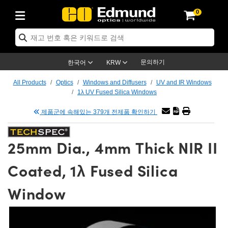
0
ptics
ser Optics
tomechanics
croscopy
asers
aging Lenses
ameras
라이트 & 조명
t Targets
ting & Detection
b & Production
p By Application
op By Brand
w Products
earance Products
ertified Products
nses
ors
em
tics® Objectives
ces
l Length Lenses
as
sion Lighting
Test Targets
trology
eaning
g
®
s
Laser Optics
 Optics
문의하기
한국어
KRW
rrors
es
ge System
bjectives
urement and Electronics
 Lenses
hernet Cameras
명
Test Targets
sion Solutions
 Handling Tools
ing
n
 신제품
Optics
d Optomechanics
All Products
Optics
Windows and Diffusers
UV and IR Windows
1λ UV Fused Silica Windows
d Diffusers
dows
Optical Mounts
bjectives
cs
 (S-Mount Lenses)
LIR Cameras
py Lighting
ysis & Stage Micrometers
urement and Electronics
ols
ameras
echanics
 Optomechanics
 Lasers
제품군에 속해있는 379개 전제품 확인하기
ters
s
System
ctives
lifiers
iable Magnification Lenses
ion Cameras
ces
y Level Test Targets
hesives
opy
scopy
Lasers
d Microscopy
25mm Dia., 4mm Thick NIR II
n Optics
ptics
bles and Breadboards
ctives
ty
 Objectives
meras
n Accessories
ts
ckened Products
onal Imaging
ng Lenses
 Microscopy
d Imaging Lenses
Coated, 1λ Fused Silica
ers
m Expanders
Stages
rrected Objectives
hanics
ses
ng Cameras
nation
ings
rs
재질
Imaging
ras
Imaging Lenses
d Cameras
Window
cal Assemblies
ges and Slides
jugate Objectives
ssories
 Lenses
ion Labs Cameras™
opy
nd Accessories
al Imaging
nation
 Cameras
 Illumination
 Gratings
m Shaping
Apertures
Objectives
uction
oduction and Advanced
s
g and Roughness Standards
on Microscopy
g and Detection
Illumination
 Test Targets
hy