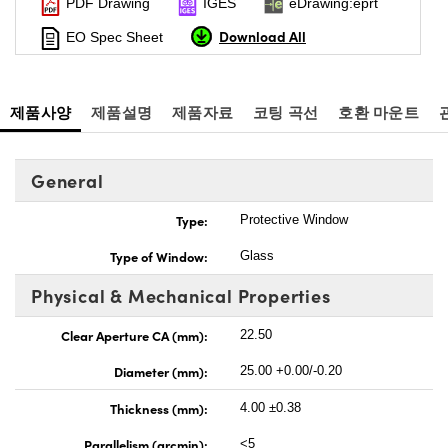
PDF Drawing
IGES
eDrawing:eprt
Download All
EO Spec Sheet
제품사양
제품설명
제품자료
코팅 곡선
호환 마운트
General
Type:
Protective Window
Type of Window:
Glass
Physical & Mechanical Properties
Clear Aperture CA (mm):
22.50
Diameter (mm):
25.00 +0.00/-0.20
Thickness (mm):
4.00 ±0.38
Parallelism (arcmin):
<5