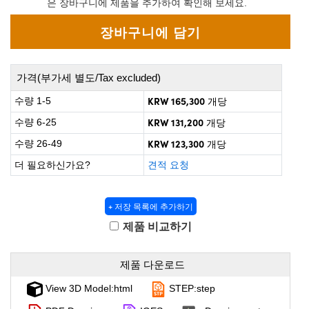
은 장바구니에 제품을 추가하여 확인해 보세요.
 Direct Microscopes
® Optical Components
on Labs™
scopy
가격(부가세 별도/Tax excluded)
ics
KRW 165,300
수량 1-5
개당
KRW 131,200
수량 6-25
개당
KRW 123,300
수량 26-49
개당
n Gratings™
더 필요하신가요?
견적 요청
AX
+ 저장 목록에 추가하기
tical Components
제품 비교하기
제품 다운로드
nnovations (UFI)
View 3D Model:html
STEP:step