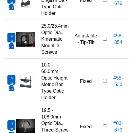
English Bar-
Fixed
보
676
Type Optic
기
Holder
25.0/25.4mm
Optic Dia.,
Adjustable
#58-
더
Kinematic
보
- Tip-Tilt
854
Mount, 3-
기
Screws
10.0 -
60.0mm
Optic Height,
#55-
더
Fixed
보
Metric Bar-
530
기
Type Optic
Holder
19.5 -
108.0mm
Optic Dia.,
#03-
더
Fixed
보
Three-Screw
670