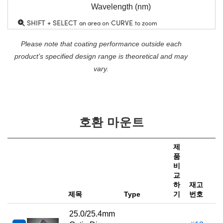
Wavelength (nm)
SHIFT + SELECT
CURVE
an area on
to zoom
Please note that coating performance outside each
product’s specified design range is theoretical and may
vary.
호환 마운트
제
품
비
가
교
하
재고
e
제목
Type
기
번호
25.0/25.4mm