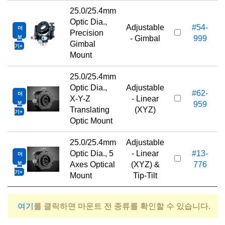
25.0/25.4mm
Optic Dia.,
Adjustable
#54-
더
Precision
보
- Gimbal
999
Gimbal
기
Mount
25.0/25.4mm
Optic Dia.,
Adjustable
#62-
더
X-Y-Z
- Linear
보
959
Translating
(XYZ)
기
Optic Mount
25.0/25.4mm
Adjustable
Optic Dia., 5
- Linear
#13-
더
1
보
Axes Optical
(XYZ) &
776
기
Mount
Tip-Tilt
여기
를 클릭하면 마운트 전 종류를 확인할 수 있습니다.