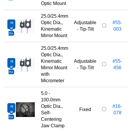
Optic Mount
25.0/25.4mm
Optic Dia.,
Adjustable
#55-
더
보
Kinematic
- Tip-Tilt
003
기
Mirror Mount
25.0/25.4mm
Optic Dia.,
Kinematic
Adjustable
#55-
더
보
Mirror Mount
- Tip-Tilt
456
기
with
Micrometer
5.0 -
100.0mm
Optic Dia.,
#16-
더
Fixed
보
Self-
078
기
Centering
Jaw Clamp