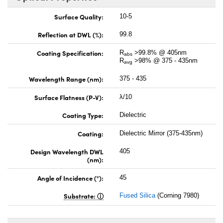
Surface Quality:
10-5
Reflection at DWL (%):
99.8
Coating Specification:
R
>99.8% @ 405nm
abs
R
>98% @ 375 - 435nm
avg
Wavelength Range (nm):
375 - 435
Surface Flatness (P-V):
λ/10
Coating Type:
Dielectric
Coating:
Dielectric Mirror (375-435nm)
Design Wavelength DWL
405
(nm):
Angle of Incidence (°):
45
Substrate:
Fused Silica
(Corning 7980)