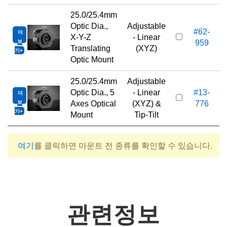
25.0/25.4mm
Optic Dia.,
Adjustable
#62-
더
X-Y-Z
- Linear
보
959
Translating
(XYZ)
기
Optic Mount
25.0/25.4mm
Adjustable
Optic Dia., 5
- Linear
#13-
더
1
보
Axes Optical
(XYZ) &
776
기
Mount
Tip-Tilt
여기
를 클릭하면 마운트 전 종류를 확인할 수 있습니다.
관련정보