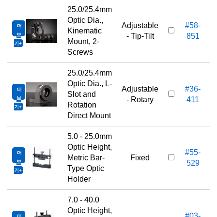
25.0/25.4mm
Optic Dia.,
Adjustable
#58-
더
Kinematic
보
- Tip-Tilt
851
Mount, 2-
기
Screws
25.0/25.4mm
Optic Dia., L-
Adjustable
#36-
더
Slot and
보
- Rotary
411
Rotation
기
Direct Mount
5.0 - 25.0mm
Optic Height,
#55-
더
Metric Bar-
Fixed
보
529
Type Optic
기
Holder
7.0 - 40.0
Optic Height,
#03-
더