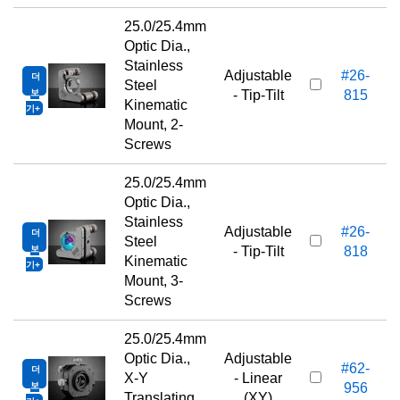
25.0/25.4mm
Optic Dia.,
Stainless
Adjustable
#26-
더
Steel
보
- Tip-Tilt
815
Kinematic
기
Mount, 2-
Screws
25.0/25.4mm
Optic Dia.,
Stainless
Adjustable
#26-
더
Steel
보
- Tip-Tilt
818
Kinematic
기
Mount, 3-
Screws
25.0/25.4mm
Optic Dia.,
Adjustable
#62-
더
X-Y
- Linear
보
956
Translating
(XY)