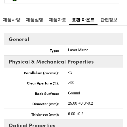
제품사양
제품설명
제품자료
호환 마운트
관련정보
General
Type:
Laser Mirror
Physical & Mechanical Properties
Parallelism (arcmin):
<3
Clear Aperture (%):
>90
Back Surface:
Ground
Diameter (mm):
25.00 +0.0/-0.2
Thickness (mm):
6.00 ±0.2
Optical Properties