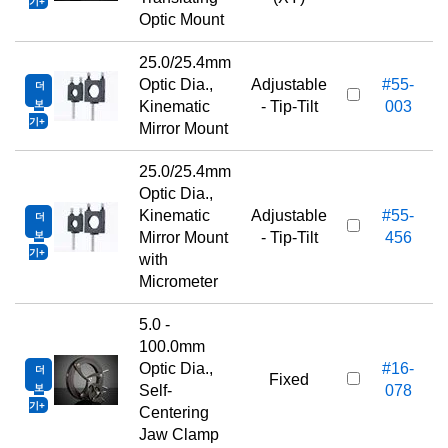
기
Optic Mount
25.0/25.4mm
Optic Dia.,
Adjustable
#55-
더
보
Kinematic
- Tip-Tilt
003
기
Mirror Mount
25.0/25.4mm
Optic Dia.,
Kinematic
Adjustable
#55-
더
보
Mirror Mount
- Tip-Tilt
456
기
with
Micrometer
5.0 -
100.0mm
Optic Dia.,
#16-
더
Fixed
보
Self-
078
기
Centering
Jaw Clamp