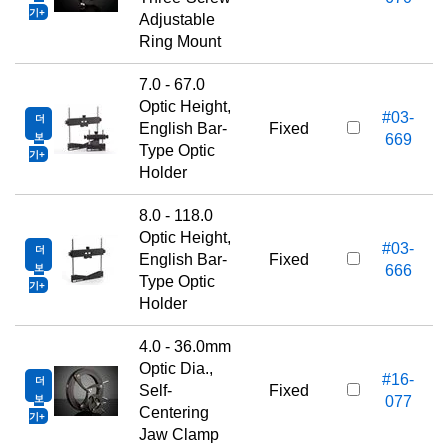
기
Adjustable
Ring Mount
7.0 - 67.0
Optic Height,
#03-
더
English Bar-
Fixed
보
669
Type Optic
기
Holder
8.0 - 118.0
Optic Height,
#03-
더
English Bar-
Fixed
보
666
Type Optic
기
Holder
4.0 - 36.0mm
Optic Dia.,
#16-
더
Self-
Fixed
보
077
Centering
기
Jaw Clamp