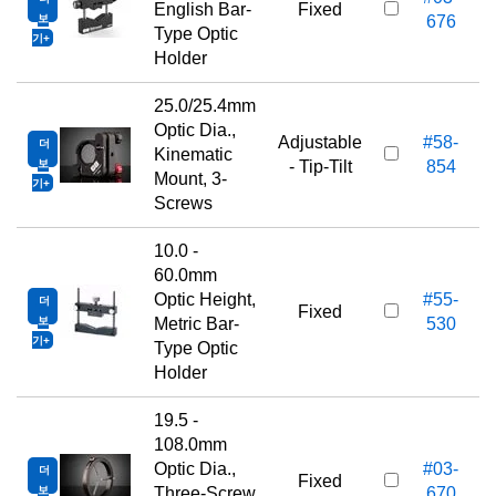
English Bar-
Fixed
보
676
Type Optic
기
Holder
25.0/25.4mm
Optic Dia.,
Adjustable
#58-
더
Kinematic
보
- Tip-Tilt
854
Mount, 3-
기
Screws
10.0 -
60.0mm
Optic Height,
#55-
더
Fixed
보
Metric Bar-
530
기
Type Optic
Holder
19.5 -
108.0mm
Optic Dia.,
#03-
더
Fixed
보
Three-Screw
670