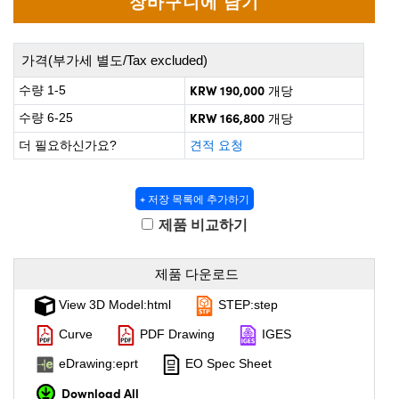
 Direct Microscopes
® Optical Components
on Labs™
가격(부가세 별도/Tax excluded)
scopy
KRW 190,000
수량 1-5
개당
KRW 166,800
수량 6-25
개당
ics
더 필요하신가요?
견적 요청
+ 저장 목록에 추가하기
n Gratings™
제품 비교하기
AX
제품 다운로드
tical Components
View 3D Model:html
STEP:step
Curve
PDF Drawing
IGES
nnovations (UFI)
eDrawing:eprt
EO Spec Sheet
Download All