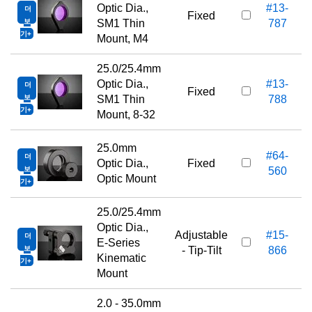
Optic Dia.,
#13-
더
Fixed
보
SM1 Thin
787
기
Mount, M4
25.0/25.4mm
Optic Dia.,
#13-
더
Fixed
보
SM1 Thin
788
기
Mount, 8-32
25.0mm
#64-
더
Optic Dia.,
Fixed
보
560
Optic Mount
기
25.0/25.4mm
Optic Dia.,
Adjustable
#15-
더
E-Series
보
- Tip-Tilt
866
Kinematic
기
Mount
2.0 - 35.0mm