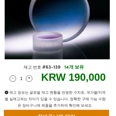
semblies
splitters
s
 Objectives
s
nt Tools
echnologies
llumination
실 또는 제품생산
Test Targets
 Testing and Detection
ns Accessories
tical Components
oscopy
echanics
명
ameras
ical Components
ty
R
Testing and Detection
d Lab and Production
tics
d Isolators
e Systems
 Cameras
g and Detection
rial Processing
Lab and Production
s
ization
 Filters
cessories and Optomechanics
실 또는 제품생산
oherence Tomography
ner
cs
ms
oom Lenses
 Interface Cameras
ptics
 신제품
 Targets
ystems
#63-139
14개 보유
재고 번호
eam Sputtering) Coated Optics
nd Stage Micrometers
ras
ng Development Systems
KRW 190,000
-
+
Quantity Selector
Use the plus and minus buttons to adjust the qua
e Optical Elements (DOE)
y Mechanics
hoto-Optical Company
재고 정보는 글로벌 재고 현황을 반영한 수치로, 국가별/지역
s
별 실재고와는 차이가 있을 수 있습니다. 정확한 구매 가능 수량
은 장바구니에 제품을 추가하여 확인해 보세요.
es and Couplers