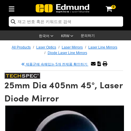
0
ptics
ser Optics
tomechanics
croscopy
asers
aging Lenses
ameras
라이트 & 조명
t Targets
ting & Detection
b & Production
p By Application
op By Brand
w Products
earance Products
ertified Products
nses
ors
em
tics® Objectives
ces
l Length Lenses
as
sion Lighting
Test Targets
trology
eaning
g
®
s
Laser Optics
 Optics
문의하기
한국어
KRW
rrors
es
ge System
bjectives
urement and Electronics
 Lenses
hernet Cameras
명
Test Targets
sion Solutions
 Handling Tools
ing
n
 신제품
Optics
d Optomechanics
All Products
Laser Optics
Laser Mirrors
Laser Line Mirrors
Diode Laser Line Mirrors
d Diffusers
dows
Optical Mounts
bjectives
cs
 (S-Mount Lenses)
LIR Cameras
py Lighting
ysis & Stage Micrometers
urement and Electronics
ols
ameras
echanics
 Optomechanics
 Lasers
제품군에 속해있는 5개 전제품 확인하기
ters
s
System
ctives
lifiers
iable Magnification Lenses
ion Cameras
ces
y Level Test Targets
hesives
opy
scopy
Lasers
d Microscopy
25mm Dia 405nm 45°, Laser
n Optics
ptics
bles and Breadboards
ctives
ty
 Objectives
meras
n Accessories
ts
ckened Products
onal Imaging
ng Lenses
 Microscopy
d Imaging Lenses
Diode Mirror
ers
m Expanders
Stages
rrected Objectives
hanics
ses
ng Cameras
nation
ings
rs
재질
Imaging
ras
Imaging Lenses
d Cameras
cal Assemblies
ges and Slides
jugate Objectives
ssories
d Lenses
ion Labs Cameras™
opy
nd Accessories
al Imaging
nation
 Cameras
 Illumination
 Gratings
m Shaping
Apertures
Objectives
uction
oduction and Advanced
s
g and Roughness Standards
on Microscopy
g and Detection
Illumination
 Test Targets
hy