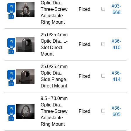
Optic Dia.,
#03-
더
Three-Screw
Fixed
보
668
Adjustable
기
Ring Mount
25.0/25.4mm
Optic Dia., L-
#36-
더
Fixed
보
Slot Direct
410
기
Mount
25.0/25.4mm
Optic Dia.,
#36-
더
Fixed
보
Side Flange
414
기
Direct Mount
9.5 - 73.0mm
Optic Dia.,
#36-
더
Three-Screw
Fixed
보
605
Adjustable
기
Ring Mount