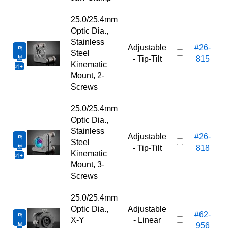
25.0/25.4mm
Optic Dia.,
Stainless
Adjustable
#26-
더
Steel
보
- Tip-Tilt
815
Kinematic
기
Mount, 2-
Screws
25.0/25.4mm
Optic Dia.,
Stainless
Adjustable
#26-
더
Steel
보
- Tip-Tilt
818
Kinematic
기
Mount, 3-
Screws
25.0/25.4mm
Optic Dia.,
Adjustable
#62-
더
X-Y
- Linear
보
956