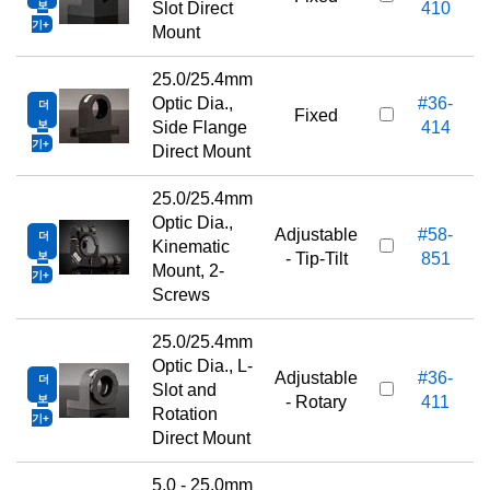
보
Slot Direct
410
기
Mount
25.0/25.4mm
Optic Dia.,
#36-
더
Fixed
보
Side Flange
414
기
Direct Mount
25.0/25.4mm
Optic Dia.,
Adjustable
#58-
더
Kinematic
보
- Tip-Tilt
851
Mount, 2-
기
Screws
25.0/25.4mm
Optic Dia., L-
Adjustable
#36-
더
Slot and
보
- Rotary
411
Rotation
기
Direct Mount
5.0 - 25.0mm