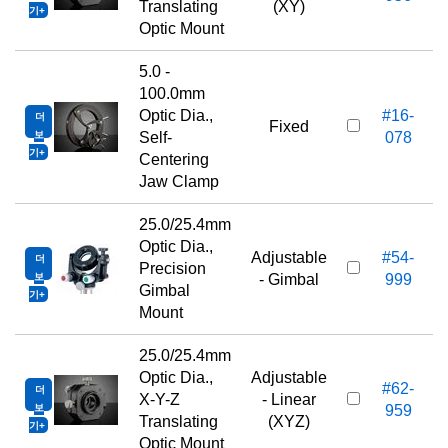
Translating
(XY)
기
Optic Mount
5.0 -
100.0mm
Optic Dia.,
#16-
더
Fixed
보
Self-
078
기
Centering
Jaw Clamp
25.0/25.4mm
Optic Dia.,
Adjustable
#54-
더
Precision
보
- Gimbal
999
Gimbal
기
Mount
25.0/25.4mm
Optic Dia.,
Adjustable
#62-
더
X-Y-Z
- Linear
보
959
Translating
(XYZ)
기
Optic Mount