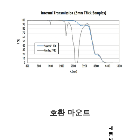
호환 마운트
제
품