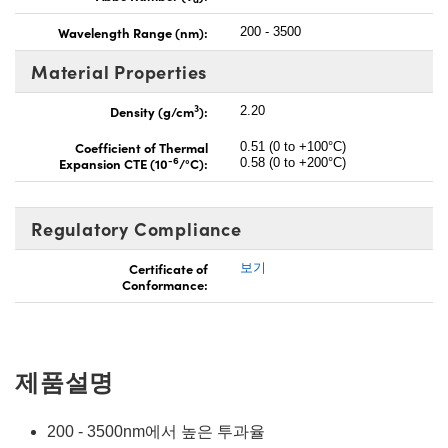
Wavelength Range (nm):
200 - 3500
Material Properties
3
Density (g/cm
):
2.20
Coefficient of Thermal
0.51 (0 to +100°C)
-6
Expansion CTE (10
/°C):
0.58 (0 to +200°C)
Regulatory Compliance
Certificate of
보기
Conformance:
제품설명
200 - 3500nm에서 높은 투과율