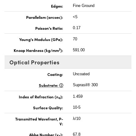
Edges:
Fine Ground
Parallelism (arcsec):
<5
Poisson's Ratio:
0.17
Young's Modulus (GPa):
70
2
Knoop Hardness (kg/mm
):
591.00
Optical Properties
Coating:
Uncoated
Substrate:
Suprasil® 300
Index of Refraction (n
):
1.459
d
Surface Quality:
10-5
Transmitted Wavefront, P-
λ/10
V:
Abbe Number (v
):
67.8
d