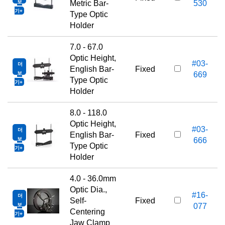
보
Metric Bar-
530
기
Type Optic
Holder
7.0 - 67.0
Optic Height,
#03-
더
English Bar-
Fixed
보
669
Type Optic
기
Holder
8.0 - 118.0
Optic Height,
#03-
더
English Bar-
Fixed
보
666
Type Optic
기
Holder
4.0 - 36.0mm
Optic Dia.,
#16-
더
Self-
Fixed
보
077
Centering
기
Jaw Clamp