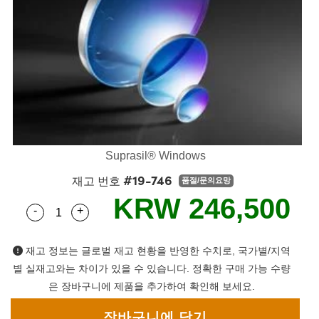
semblies
splitters
s
 Objectives
s
nt Tools
echnologies
llumination
실 또는 제품생산
Test Targets
 Testing and Detection
ns Accessories
tical Components
oscopy
echanics
명
ameras
ical Components
ty
R
Testing and Detection
d Lab and Production
tics
d Isolators
e Systems
 Cameras
g and Detection
rial Processing
Lab and Production
s
ization
 Filters
cessories and Optomechanics
실 또는 제품생산
oherence Tomography
ner
cs
ms
oom Lenses
 Interface Cameras
Suprasil® Windows
ptics
 신제품
 Targets
ystems
#19-746
재고 번호
품절/문의요망
eam Sputtering) Coated Optics
nd Stage Micrometers
ras
ng Development Systems
KRW 246,500
-
+
Quantity Selector
Use the plus and minus buttons to adjust the qua
e Optical Elements (DOE)
y Mechanics
hoto-Optical Company
재고 정보는 글로벌 재고 현황을 반영한 수치로, 국가별/지역
s
별 실재고와는 차이가 있을 수 있습니다. 정확한 구매 가능 수량
은 장바구니에 제품을 추가하여 확인해 보세요.
es and Couplers