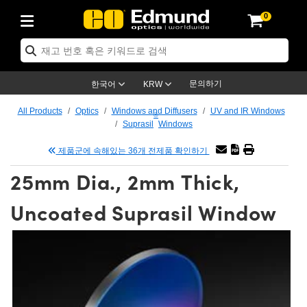
0
ptics
ser Optics
tomechanics
croscopy
asers
aging Lenses
ameras
라이트 & 조명
t Targets
ting & Detection
b & Production
p By Application
op By Brand
w Products
earance Products
ertified Products
nses
ors
em
tics® Objectives
ces
l Length Lenses
as
sion Lighting
Test Targets
trology
eaning
g
®
s
Laser Optics
 Optics
문의하기
한국어
KRW
rrors
es
ge System
bjectives
urement and Electronics
 Lenses
hernet Cameras
명
Test Targets
sion Solutions
 Handling Tools
ing
n
 신제품
Optics
d Optomechanics
All Products
Optics
Windows and Diffusers
UV and IR Windows
®
Suprasil
Windows
d Diffusers
dows
Optical Mounts
bjectives
cs
 (S-Mount Lenses)
LIR Cameras
py Lighting
ysis & Stage Micrometers
urement and Electronics
ols
ameras
echanics
 Optomechanics
 Lasers
제품군에 속해있는 36개 전제품 확인하기
ters
s
System
ctives
lifiers
iable Magnification Lenses
ion Cameras
ces
y Level Test Targets
hesives
opy
scopy
Lasers
d Microscopy
25mm Dia., 2mm Thick,
n Optics
ptics
bles and Breadboards
ctives
ty
 Objectives
meras
n Accessories
ts
ckened Products
onal Imaging
ng Lenses
 Microscopy
d Imaging Lenses
Uncoated Suprasil Window
ers
m Expanders
Stages
rrected Objectives
hanics
ses
ng Cameras
nation
ings
rs
재질
Imaging
ras
Imaging Lenses
d Cameras
cal Assemblies
ges and Slides
jugate Objectives
ssories
d Lenses
ion Labs Cameras™
opy
nd Accessories
al Imaging
nation
 Cameras
 Illumination
 Gratings
m Shaping
Apertures
Objectives
uction
oduction and Advanced
s
g and Roughness Standards
on Microscopy
g and Detection
Illumination
 Test Targets
hy