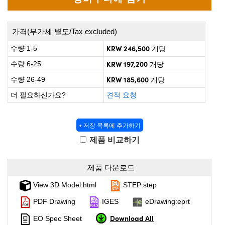
 Direct Microscopes
® Optical Components
on Labs™
가격(부가세 별도/Tax excluded)
scopy
KRW 246,500
수량 1-5
개당
KRW 197,200
수량 6-25
개당
ics
KRW 185,600
수량 26-49
개당
더 필요하신가요?
견적 요청
n Gratings™
+ 저장 목록에 추가하기
AX
제품 비교하기
tical Components
제품 다운로드
View 3D Model:html
STEP:step
nnovations (UFI)
PDF Drawing
IGES
eDrawing:eprt
Download All
EO Spec Sheet