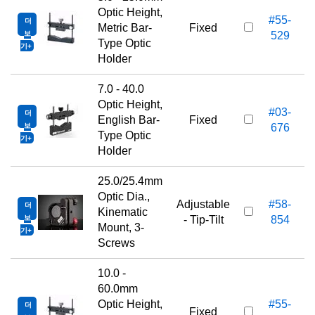
Optic Height,
#55-
더
Metric Bar-
Fixed
보
529
Type Optic
기
Holder
7.0 - 40.0
Optic Height,
#03-
더
English Bar-
Fixed
보
676
Type Optic
기
Holder
25.0/25.4mm
Optic Dia.,
Adjustable
#58-
더
Kinematic
보
- Tip-Tilt
854
Mount, 3-
기
Screws
10.0 -
60.0mm
Optic Height,
#55-
더
Fixed