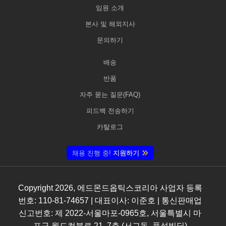
임원 소개
본사 및 해외지사
문의하기
배송
반품
자주 묻는 질문(FAQ)
피드백 전송하기
카탈로그
채용 진행 중!
지원하기
Copyright
2026
, 에드몬드옵틱스코리아 사업자 등록
번호: 110-81-74657 | 대표이사: 이준호 | 통신판매업
신고번호: 제 2022-서울마포-0965호, 서울특별시 마
포구 월드컵북로 21, 7층 (서교동, 풍성빌딩)