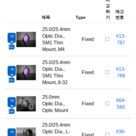
비
가
교
하
재고
e
제목
Type
기
번호
25.0/25.4mm
Optic Dia.,
#13-
더
Fixed
보
SM1 Thin
787
기
Mount, M4
25.0/25.4mm
Optic Dia.,
#13-
더
Fixed
보
SM1 Thin
788
기
Mount, 8-32
25.0mm
#64-
더
Optic Dia.,
Fixed
보
560
Optic Mount
기
25.0/25.4mm
Optic Dia., L-
#36-
더
Fixed