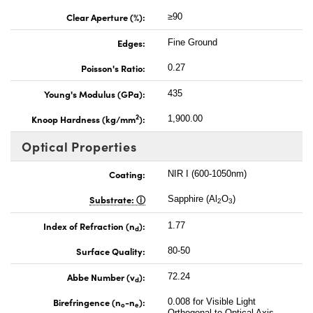
Clear Aperture (%):
≥90
Edges:
Fine Ground
Poisson's Ratio:
0.27
Young's Modulus (GPa):
435
2
Knoop Hardness (kg/mm
):
1,900.00
Optical Properties
Coating:
NIR I (600-1050nm)
Substrate:
Sapphire (Al
O
)
2
3
Index of Refraction (n
):
1.77
d
Surface Quality:
80-50
Abbe Number (v
):
72.24
d
Birefringence (n
-n
):
0.008 for Visible Light
o
e
Orthogonal to Optical Axis