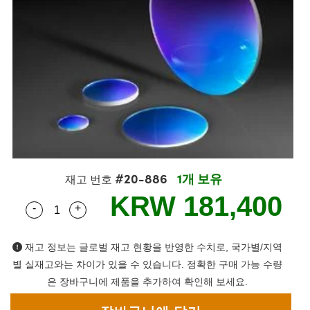
semblies
splitters
s
 Objectives
s
nt Tools
echnologies
llumination
실 또는 제품생산
Test Targets
 Testing and Detection
ns Accessories
tical Components
oscopy
echanics
명
ameras
ical Components
ty
R
Testing and Detection
d Lab and Production
tics
d Isolators
e Systems
 Cameras
g and Detection
rial Processing
Lab and Production
s
ization
 Filters
cessories and Optomechanics
실 또는 제품생산
oherence Tomography
ner
cs
ms
oom Lenses
 Interface Cameras
ptics
 신제품
 Targets
ystems
#20-886
1개 보유
재고 번호
eam Sputtering) Coated Optics
nd Stage Micrometers
ras
ng Development Systems
KRW 181,400
-
+
Quantity Selector
Use the plus and minus buttons to adjust the qua
e Optical Elements (DOE)
y Mechanics
hoto-Optical Company
재고 정보는 글로벌 재고 현황을 반영한 수치로, 국가별/지역
s
별 실재고와는 차이가 있을 수 있습니다. 정확한 구매 가능 수량
은 장바구니에 제품을 추가하여 확인해 보세요.
es and Couplers