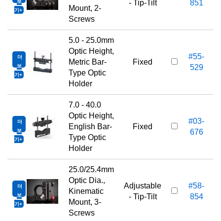
보
- Tip-Tilt
851
Mount, 2-
기
Screws
5.0 - 25.0mm
Optic Height,
#55-
더
1
Metric Bar-
Fixed
보
529
Type Optic
기
Holder
7.0 - 40.0
Optic Height,
#03-
더
1
English Bar-
Fixed
보
676
Type Optic
기
Holder
25.0/25.4mm
Optic Dia.,
Adjustable
#58-
더
1
Kinematic
보
- Tip-Tilt
854
Mount, 3-
기
Screws