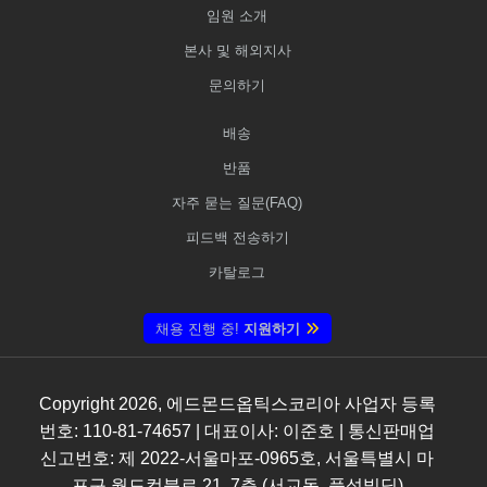
임원 소개
본사 및 해외지사
문의하기
배송
반품
자주 묻는 질문(FAQ)
피드백 전송하기
카탈로그
채용 진행 중!
지원하기
Copyright
2026
, 에드몬드옵틱스코리아 사업자 등록
번호: 110-81-74657 | 대표이사: 이준호 | 통신판매업
신고번호: 제 2022-서울마포-0965호, 서울특별시 마
포구 월드컵북로 21, 7층 (서교동, 풍성빌딩)