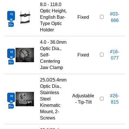
8.0 - 118.0
Optic Height,
#03-
더
1
English Bar-
Fixed
보
666
Type Optic
기
Holder
4.0 - 36.0mm
Optic Dia.,
#16-
더
2
Self-
Fixed
보
077
Centering
기
Jaw Clamp
25.0/25.4mm
Optic Dia.,
Stainless
Adjustable
#26-
더
2
Steel
보
- Tip-Tilt
815
Kinematic
기
Mount, 2-
Screws