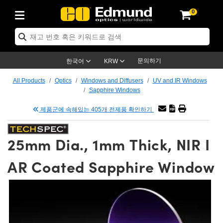
0
ptics
ser Optics
tomechanics
croscopy
asers
aging Lenses
ameras
라이트 & 조명
t Targets
ting & Detection
b & Production
p By Application
op By Brand
w Products
earance Products
ertified Products
nses
ors
em
tics® Objectives
ces
l Length Lenses
as
sion Lighting
Test Targets
trology
eaning
g
®
s
Laser Optics
 Optics
문의하기
한국어
KRW
rrors
es
ge System
bjectives
urement and Electronics
 Lenses
hernet Cameras
명
Test Targets
sion Solutions
 Handling Tools
ing
n
 신제품
Optics
d Optomechanics
All Products
Optics
Windows and Diffusers
UV and IR Windows
Sapphire Windows
d Diffusers
dows
Optical Mounts
bjectives
cs
 (S-Mount Lenses)
LIR Cameras
py Lighting
ysis & Stage Micrometers
urement and Electronics
ols
ameras
echanics
 Optomechanics
 Lasers
제품군에 속해있는 405개 전제품 확인하기
ters
s
System
ctives
lifiers
iable Magnification Lenses
ion Cameras
ces
y Level Test Targets
hesives
opy
scopy
Lasers
d Microscopy
25mm Dia., 1mm Thick, NIR I
n Optics
ptics
bles and Breadboards
ctives
ty
 Objectives
meras
n Accessories
ts
ckened Products
onal Imaging
ng Lenses
 Microscopy
d Imaging Lenses
AR Coated Sapphire Window
ers
m Expanders
Stages
rrected Objectives
hanics
ses
ng Cameras
nation
ings
rs
재질
Imaging
ras
Imaging Lenses
d Cameras
cal Assemblies
ges and Slides
jugate Objectives
ssories
d Lenses
ion Labs Cameras™
opy
nd Accessories
al Imaging
nation
 Cameras
 Illumination
 Gratings
m Shaping
Apertures
Objectives
uction
oduction and Advanced
s
g and Roughness Standards
on Microscopy
g and Detection
Illumination
 Test Targets
hy