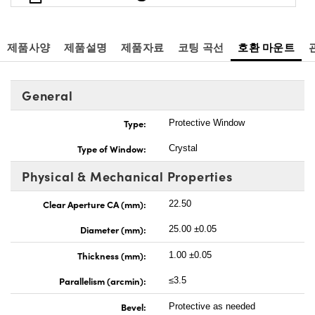
제품사양
제품설명
제품자료
코팅 곡선
호환 마운트
General
Type:
Protective Window
Type of Window:
Crystal
Physical & Mechanical Properties
Clear Aperture CA (mm):
22.50
Diameter (mm):
25.00 ±0.05
Thickness (mm):
1.00 ±0.05
Parallelism (arcmin):
≤3.5
Bevel:
Protective as needed