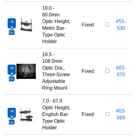
10.0 -
60.0mm
Optic Height,
#55-
더
1
Fixed
보
Metric Bar-
530
기
Type Optic
Holder
19.5 -
108.0mm
Optic Dia.,
#03-
더
1
Fixed
보
Three-Screw
670
기
Adjustable
Ring Mount
7.0 - 67.0
Optic Height,
#03-
더
1
English Bar-
Fixed
보
669
Type Optic
기
Holder