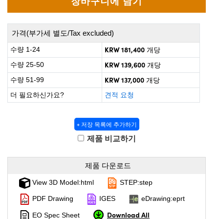
 Direct Microscopes
® Optical Components
on Labs™
가격(부가세 별도/Tax excluded)
scopy
KRW 181,400
수량 1-24
개당
KRW 139,600
수량 25-50
개당
ics
KRW 137,000
수량 51-99
개당
더 필요하신가요?
견적 요청
n Gratings™
+ 저장 목록에 추가하기
AX
제품 비교하기
tical Components
제품 다운로드
View 3D Model:html
STEP:step
nnovations (UFI)
PDF Drawing
IGES
eDrawing:eprt
Download All
EO Spec Sheet