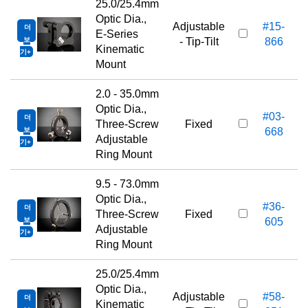
25.0/25.4mm
Optic Dia.,
Adjustable
#15-
더
E-Series
보
- Tip-Tilt
866
Kinematic
기
Mount
2.0 - 35.0mm
Optic Dia.,
#03-
더
Three-Screw
Fixed
보
668
Adjustable
기
Ring Mount
9.5 - 73.0mm
Optic Dia.,
#36-
더
1
Three-Screw
Fixed
보
605
Adjustable
기
Ring Mount
25.0/25.4mm
Optic Dia.,
Adjustable
#58-
더
1
Kinematic