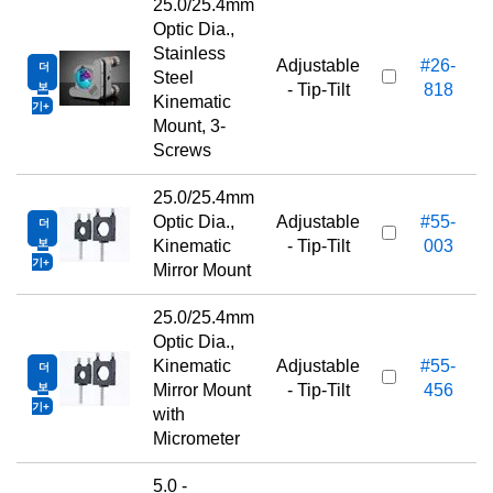
25.0/25.4mm
Optic Dia.,
Stainless
Adjustable
#26-
더
2
Steel
보
- Tip-Tilt
818
Kinematic
기
Mount, 3-
Screws
25.0/25.4mm
Optic Dia.,
Adjustable
#55-
더
4
보
Kinematic
- Tip-Tilt
003
기
Mirror Mount
25.0/25.4mm
Optic Dia.,
Kinematic
Adjustable
#55-
더
5
보
Mirror Mount
- Tip-Tilt
456
기
with
Micrometer
5.0 -