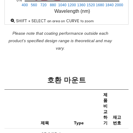
0%
400
560
720
880
1040
1200
1360
1520
1680
1840
2000
Wavelength (nm)
SHIFT + SELECT
CURVE
an area on
to zoom
Please note that coating performance outside each
product’s specified design range is theoretical and may
vary.
호환 마운트
제
품
비
가
교
하
재고
e
제목
Type
기
번호