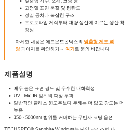
맞춤형 치수, 소재, 코팅 등
고정밀 표면 품질 및 평탄도
정밀 공차나 복잡한 구조
프로토타입 제작부터 대량 생산에 이르는 생산 확
장성
자세한 내용은 에드몬드옵틱스의
맞춤형 제조 역
량
페이지를 확인하거나
여기
로 문의 바랍니다.
제품설명
매우 높은 표면 경도 및 우수한 내화학성
UV - Mid IR 범위의 파장 투과
일반적인 글래스 윈도우보다 두께는 더 얇고 강도는 더
높음
350 - 5000nm 범위를 커버하는 무반사 코팅 옵션
TECHSPEC® Sapphire Windows는 단일 크리스털 사