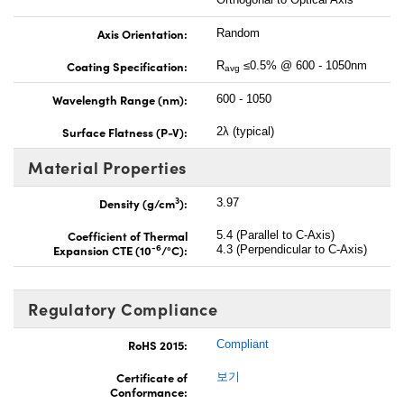
Axis Orientation:
Random
Coating Specification:
R
≤0.5% @ 600 - 1050nm
avg
Wavelength Range (nm):
600 - 1050
Surface Flatness (P-V):
2λ (typical)
Material Properties
3
Density (g/cm
):
3.97
Coefficient of Thermal
5.4 (Parallel to C-Axis)
-6
Expansion CTE (10
/°C):
4.3 (Perpendicular to C-Axis)
Regulatory Compliance
RoHS 2015:
Compliant
Certificate of
보기
Conformance: