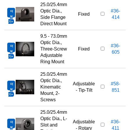
25.0/25.4mm
Optic Dia.,
#36-
더
Fixed
보
Side Flange
414
기
Direct Mount
9.5 - 73.0mm
Optic Dia.,
#36-
더
Three-Screw
Fixed
보
605
Adjustable
기
Ring Mount
25.0/25.4mm
Optic Dia.,
Adjustable
#58-
더
Kinematic
보
- Tip-Tilt
851
Mount, 2-
기
Screws
25.0/25.4mm
Optic Dia., L-
Adjustable
#36-
더
Slot and
보
- Rotary
411