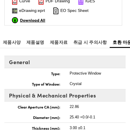
Curve
PDF Drawing
IGES
eDrawing:eprt
EO Spec Sheet
Download All
제품사양
제품설명
제품자료
취급 시 주의사항
호환 마
General
Type:
Protective Window
Type of Window:
Crystal
Physical & Mechanical Properties
Clear Aperture CA (mm):
22.86
Diameter (mm):
25.40 +0.0/-0.1
Thickness (mm):
3.00 ±0.1