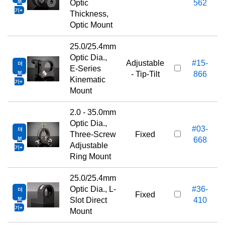
보
Optic
562
기
Thickness,
Optic Mount
25.0/25.4mm
Optic Dia.,
Adjustable
#15-
더
E-Series
보
- Tip-Tilt
866
Kinematic
기
Mount
2.0 - 35.0mm
Optic Dia.,
#03-
더
Three-Screw
Fixed
보
668
Adjustable
기
Ring Mount
25.0/25.4mm
Optic Dia., L-
#36-
더
Fixed
보
Slot Direct
410
기
Mount