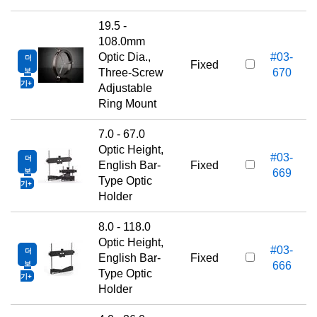
19.5 -
108.0mm
Optic Dia.,
#03-
더
Fixed
보
Three-Screw
670
기
Adjustable
Ring Mount
7.0 - 67.0
Optic Height,
#03-
더
English Bar-
Fixed
보
669
Type Optic
기
Holder
8.0 - 118.0
Optic Height,
#03-
더
English Bar-
Fixed
보
666
Type Optic
기
Holder