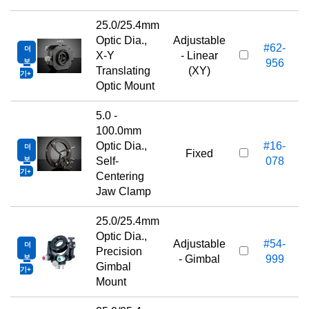
25.0/25.4mm
Optic Dia.,
Adjustable
#62-
더
X-Y
- Linear
보
956
Translating
(XY)
기
Optic Mount
5.0 -
100.0mm
Optic Dia.,
#16-
더
Fixed
보
Self-
078
기
Centering
Jaw Clamp
25.0/25.4mm
Optic Dia.,
Adjustable
#54-
더
Precision
보
- Gimbal
999
Gimbal
기
Mount