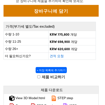
은 장바구니에 제품을 추가하여 확인해 보세요.
rect Microscopes
ptical Components
 Labs™
opy
가격(부가세 별도/Tax excluded)
KRW 775,800
수량 1-10
개당
KRW 698,900
수량 11-25
개당
KRW 620,600
수량 26+
개당
ratings™
더 필요하신가요?
견적 요청
+ 저장 목록에 추가하기
al Components
제품 비교하기
제품 다운로드
vations (UFI)
View 3D Model:html
STEP:step