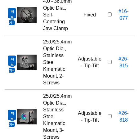
4.0 - 36.0mm
Optic Dia.,
#16-
더
Self-
Fixed
보
077
Centering
기
Jaw Clamp
25.0/25.4mm
Optic Dia.,
Stainless
Adjustable
#26-
더
Steel
보
- Tip-Tilt
815
Kinematic
기
Mount, 2-
Screws
25.0/25.4mm
Optic Dia.,
Stainless
Adjustable
#26-
더
Steel
보
- Tip-Tilt
818
Kinematic
기
Mount, 3-
Screws