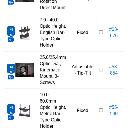
Rotation
기
Direct Mount
7.0 - 40.0
Optic Height,
#03-
더
English Bar-
Fixed
보
676
Type Optic
기
Holder
25.0/25.4mm
Optic Dia.,
Adjustable
#58-
더
Kinematic
보
- Tip-Tilt
854
Mount, 3-
기
Screws
10.0 -
60.0mm
Optic Height,
#55-
더
Fixed
보
Metric Bar-
530
기
Type Optic
Holder