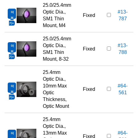
25.0/25.4mm
Optic Dia.,
#13-
더
Fixed
보
SM1 Thin
787
기
Mount, M4
25.0/25.4mm
Optic Dia.,
#13-
더
Fixed
보
SM1 Thin
788
기
Mount, 8-32
25.4mm
Optic Dia.,
10mm Max
#64-
더
Fixed
보
Optic
561
기
Thickness,
Optic Mount
25.4mm
Optic Dia.,
13mm Max
#64-
더
Fixed