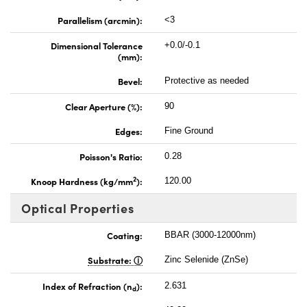
Parallelism (arcmin):
<3
Dimensional Tolerance
+0.0/-0.1
(mm):
Bevel:
Protective as needed
Clear Aperture (%):
90
Edges:
Fine Ground
Poisson's Ratio:
0.28
2
Knoop Hardness (kg/mm
):
120.00
Optical Properties
Coating:
BBAR (3000-12000nm)
Substrate:
Zinc Selenide (ZnSe)
Index of Refraction (n
):
2.631
d