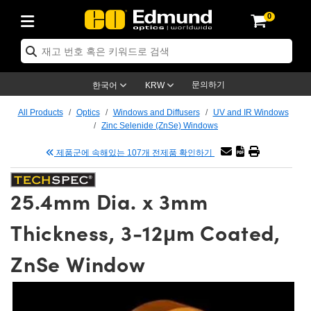
0
cs
 Optics
mechanics
oscopy
rs
ing Lenses
eras
트 & 조명
Targets
ng & Detection
 Production
By Application
 By Brand
Products
ance Products
ified Products
s
s® Objectives
ength Lenses
n Lighting
t Targets
logy
ing
er Optics
tics
문의하기
한국어
KRW
rs
 System
ctives
ment and Electronics
nses
net Cameras
t Targets
n Solutions
ndling Tools
신제품
ics
ptomechanics
All Products
Optics
Windows and Diffusers
UV and IR Windows
Zinc Selenide (ZnSe) Windows
Diffusers
s
ical Mounts
ctives
-Mount Lenses)
R Cameras
Lighting
s & Stage Micrometers
ment and Electronics
eras
hanics
tomechanics
sers
제품군에 속해있는 107개 전제품 확인하기
tem
ves
iers
le Magnification Lenses
 Cameras
evel Test Targets
ives
opy
ers
icroscopy
25.4mm Dia. x 3mm
ptics
cs
s and Breadboards
ves
bjectives
as
ccessories
ned Products
l Imaging
Lenses
croscopy
maging Lenses
Thickness, 3-12μm Coated,
xpanders
ages
cted Objectives
ics
Cameras
ion
s
ging
aging Lenses
ameras
ZnSe Window
 Assemblies
 and Slides
ate Objectives
ries
enses
 Labs Cameras™
 Accessories
 Imaging
ion
meras
lumination
atings
haping
rtures
ectives
ion
ction and Advanced Photography
and Roughness Standards
Microscopy
nd Detection
umination
st Targets