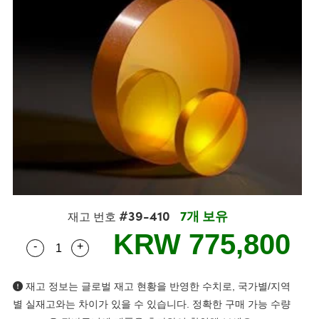
blies
itters
jectives
Accessories
Tools
nologies
mination
또는 제품생산
t Targets
sting and Detection
al Components
copy
hanics
eras
al Components
ting and Detection
ab and Production
s
solators
ystems
meras
nd Detection
l Processing
b and Production
tion
lters
sories and Optomechanics
또는 제품생산
rence Tomography
 Lenses
nterface Cameras
cs
신제품
argets
ems
 Sputtering) Coated Optics
Stage Micrometers
Development Systems
#39-410
7개 보유
재고 번호
ptical Elements (DOE)
echanics
o-Optical Company
KRW 775,800
-
+
Quantity Selector
Use the plus and minus buttons to adjust the qua
재고 정보는 글로벌 재고 현황을 반영한 수치로, 국가별/지역
and Couplers
별 실재고와는 차이가 있을 수 있습니다. 정확한 구매 가능 수량