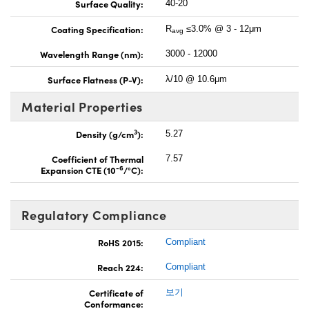
Surface Quality:
40-20
Coating Specification:
R
≤3.0% @ 3 - 12μm
avg
Wavelength Range (nm):
3000 - 12000
Surface Flatness (P-V):
λ/10 @ 10.6μm
Material Properties
3
Density (g/cm
):
5.27
Coefficient of Thermal
7.57
-6
Expansion CTE (10
/°C):
Regulatory Compliance
RoHS 2015:
Compliant
Reach 224:
Compliant
Certificate of
보기
Conformance: