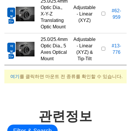
25.0/25.4mm
Optic Dia.,
Adjustable
#62-
더
X-Y-Z
- Linear
보
959
Translating
(XYZ)
기
Optic Mount
25.0/25.4mm
Adjustable
Optic Dia., 5
- Linear
#13-
더
1
보
Axes Optical
(XYZ) &
776
기
Mount
Tip-Tilt
여기
를 클릭하면 마운트 전 종류를 확인할 수 있습니다.
관련정보
Filter