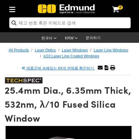
0
ptics
ser Optics
tomechanics
croscopy
asers
aging Lenses
ameras
라이트 & 조명
t Targets
ting & Detection
b & Production
p By Application
op By Brand
w Products
earance Products
ertified Products
nses
ors
em
tics® Objectives
ces
l Length Lenses
as
sion Lighting
Test Targets
trology
eaning
g
®
s
Laser Optics
 Optics
문의하기
한국어
KRW
rrors
es
ge System
bjectives
urement and Electronics
 Lenses
hernet Cameras
명
Test Targets
sion Solutions
 Handling Tools
ing
n
 신제품
Optics
d Optomechanics
All Products
Laser Optics
Laser Windows
Laser Line Windows
λ/10 Laser Line Coated Windows
d Diffusers
dows
Optical Mounts
bjectives
cs
 (S-Mount Lenses)
LIR Cameras
py Lighting
ysis & Stage Micrometers
urement and Electronics
ols
ameras
echanics
 Optomechanics
 Lasers
제품군에 속해있는 64개 전제품 확인하기
ters
s
System
ctives
lifiers
iable Magnification Lenses
ion Cameras
ces
y Level Test Targets
hesives
opy
scopy
Lasers
d Microscopy
25.4mm Dia., 6.35mm Thick,
n Optics
ptics
bles and Breadboards
ctives
ty
 Objectives
meras
n Accessories
ts
ckened Products
onal Imaging
ng Lenses
 Microscopy
d Imaging Lenses
532nm, λ/10 Fused Silica
ers
m Expanders
Stages
rrected Objectives
hanics
ses
ng Cameras
nation
ings
rs
재질
Imaging
ras
Imaging Lenses
d Cameras
Window
cal Assemblies
ges and Slides
jugate Objectives
ssories
 Lenses
ion Labs Cameras™
opy
nd Accessories
al Imaging
nation
 Cameras
 Illumination
 Gratings
m Shaping
Apertures
Objectives
uction
oduction and Advanced
s
g and Roughness Standards
on Microscopy
g and Detection
Illumination
 Test Targets
hy