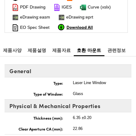
PDF Drawing
IGES
Curve (xslx)
eDrawing:easm
eDrawing:eprt
Download All
EO Spec Sheet
제품사양
제품설명
제품자료
호환 마운트
관련정보
General
Type:
Laser Line Window
Type of Window:
Glass
Physical & Mechanical Properties
Thickness (mm):
6.35 ±0.20
Clear Aperture CA (mm):
22.86