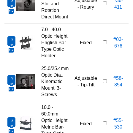
Adjustable
#36-
더
Slot and
보
- Rotary
411
Rotation
기
Direct Mount
7.0 - 40.0
Optic Height,
#03-
더
English Bar-
Fixed
보
676
Type Optic
기
Holder
25.0/25.4mm
Optic Dia.,
Adjustable
#58-
더
Kinematic
보
- Tip-Tilt
854
Mount, 3-
기
Screws
10.0 -
60.0mm
Optic Height,
#55-
더
Fixed
보
Metric Bar-
530
기