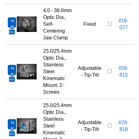
4.0 - 36.0mm
Optic Dia.,
#16-
더
Self-
Fixed
보
077
Centering
기
Jaw Clamp
25.0/25.4mm
Optic Dia.,
Stainless
Adjustable
#26-
더
Steel
보
- Tip-Tilt
815
Kinematic
기
Mount, 2-
Screws
25.0/25.4mm
Optic Dia.,
Stainless
Adjustable
#26-
더
Steel
보
- Tip-Tilt
818
Kinematic
기