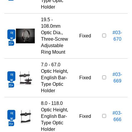
Type Optic
Holder
19.5 -
108.0mm
Optic Dia.,
#03-
더
Fixed
보
Three-Screw
670
기
Adjustable
Ring Mount
7.0 - 67.0
Optic Height,
#03-
더
English Bar-
Fixed
보
669
Type Optic
기
Holder
8.0 - 118.0
Optic Height,
#03-
더
English Bar-
Fixed
보
666
Type Optic
기
Holder