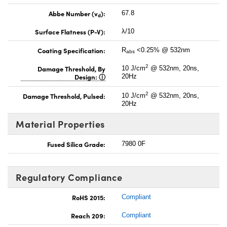
Abbe Number (v
):
67.8
d
Surface Flatness (P-V):
λ/10
Coating Specification:
R
<0.25% @ 532nm
abs
2
Damage Threshold, By
10 J/cm
@ 532nm, 20ns,
Design:
20Hz
2
Damage Threshold, Pulsed:
10 J/cm
@ 532nm, 20ns,
20Hz
Material Properties
Fused Silica Grade:
7980 0F
Regulatory Compliance
RoHS 2015:
Compliant
Reach 209:
Compliant