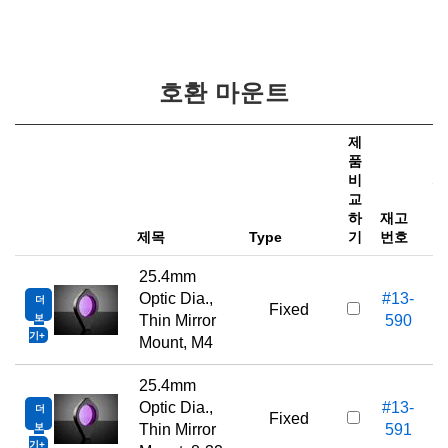
호환 마운트
제
품
비
가
교
하
재고
e
제목
Type
기
번호
25.4mm
Optic Dia.,
#13-
더
Fixed
보
Thin Mirror
590
기
Mount, M4
25.4mm
Optic Dia.,
#13-
더
Fixed
보
Thin Mirror
591
기