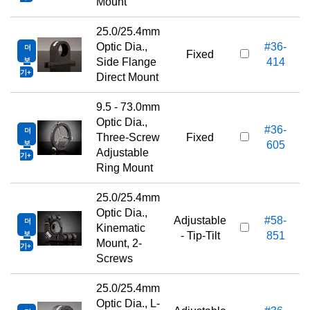
Mount
25.0/25.4mm
Optic Dia.,
#36-
더
Fixed
보
Side Flange
414
기
Direct Mount
9.5 - 73.0mm
Optic Dia.,
#36-
더
Three-Screw
Fixed
보
605
Adjustable
기
Ring Mount
25.0/25.4mm
Optic Dia.,
Adjustable
#58-
더
Kinematic
보
- Tip-Tilt
851
Mount, 2-
기
Screws
25.0/25.4mm
Optic Dia., L-