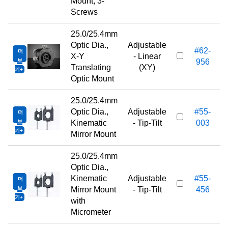
Mount, 3-
Screws
25.0/25.4mm
Optic Dia.,
Adjustable
#62-
더
X-Y
- Linear
보
956
Translating
(XY)
기
Optic Mount
25.0/25.4mm
Optic Dia.,
Adjustable
#55-
더
보
Kinematic
- Tip-Tilt
003
기
Mirror Mount
25.0/25.4mm
Optic Dia.,
Kinematic
Adjustable
#55-
더
보
Mirror Mount
- Tip-Tilt
456
기
with
Micrometer