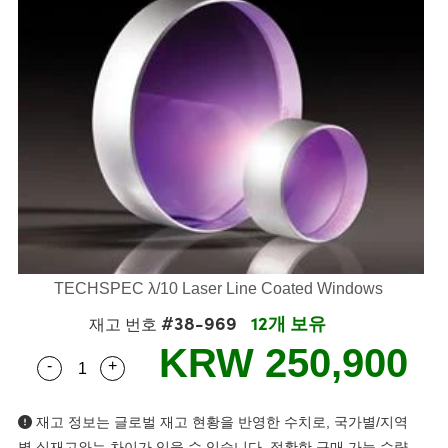
semblies
splitters
s
 Objectives
s
nt Tools
echnologies
llumination
실 또는 제품생산
Test Targets
 Testing and Detection
ns Accessories
tical Components
oscopy
echanics
명
ameras
ical Components
ty
R
Testing and Detection
d Lab and Production
tics
d Isolators
e Systems
 Cameras
g and Detection
rial Processing
Lab and Production
s
ization
 Filters
cessories and Optomechanics
실 또는 제품생산
oherence Tomography
ner
cs
ms
oom Lenses
 Interface Cameras
ptics
 신제품
 Targets
ystems
eam Sputtering) Coated Optics
nd Stage Micrometers
ras
ng Development Systems
TECHSPEC λ/10 Laser Line Coated Windows
#38-969
12개 보유
e Optical Elements (DOE)
y Mechanics
hoto-Optical Company
재고 번호
KRW 250,900
-
+
s
Quantity Selector
Use the plus and minus buttons to adjust the qua
es and Couplers
재고 정보는 글로벌 재고 현황을 반영한 수치로, 국가별/지역
별 실재고와는 차이가 있을 수 있습니다. 정확한 구매 가능 수량