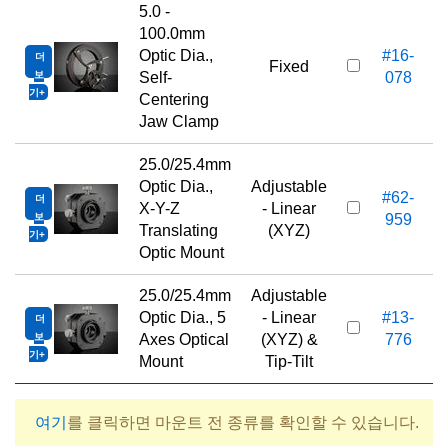
5.0 -
100.0mm
Optic Dia.,
#16-
더
Fixed
보
Self-
078
기
Centering
Jaw Clamp
25.0/25.4mm
Optic Dia.,
Adjustable
#62-
더
X-Y-Z
- Linear
보
959
Translating
(XYZ)
기
Optic Mount
25.0/25.4mm
Adjustable
Optic Dia., 5
- Linear
#13-
더
1
보
Axes Optical
(XYZ) &
776
기
Mount
Tip-Tilt
여기
를 클릭하면 마운트 전 종류를 확인할 수 있습니다.