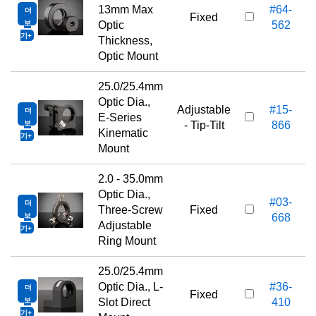
13mm Max
#64-
더
Fixed
보
Optic
562
기
Thickness,
Optic Mount
25.0/25.4mm
Optic Dia.,
Adjustable
#15-
더
E-Series
보
- Tip-Tilt
866
Kinematic
기
Mount
2.0 - 35.0mm
Optic Dia.,
#03-
더
Three-Screw
Fixed
보
668
Adjustable
기
Ring Mount
25.0/25.4mm
Optic Dia., L-
#36-
더
Fixed
보
Slot Direct
410
기