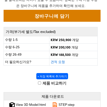
 Direct Microscopes
® Optical Components
은 장바구니에 제품을 추가하여 확인해 보세요.
on Labs™
scopy
가격(부가세 별도/Tax excluded)
ics
KRW 250,900
수량 1-5
개당
KRW 200,100
수량 6-25
개당
n Gratings™
KRW 188,500
수량 26-49
개당
더 필요하신가요?
견적 요청
AX
tical Components
+ 저장 목록에 추가하기
제품 비교하기
nnovations (UFI)
제품 다운로드
View 3D Model:html
STEP:step