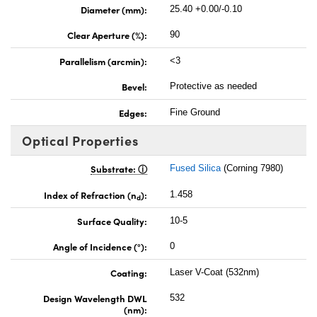
Diameter (mm):
25.40 +0.00/-0.10
Clear Aperture (%):
90
Parallelism (arcmin):
<3
Bevel:
Protective as needed
Edges:
Fine Ground
Optical Properties
Substrate:
Fused Silica
(Corning 7980)
Index of Refraction (n
):
1.458
d
Surface Quality:
10-5
Angle of Incidence (°):
0
Coating:
Laser V-Coat (532nm)
Design Wavelength DWL
532
(nm):