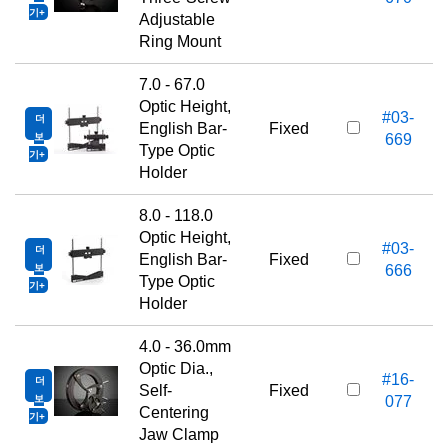
기
Adjustable
Ring Mount
7.0 - 67.0
Optic Height,
#03-
더
1
English Bar-
Fixed
보
669
Type Optic
기
Holder
8.0 - 118.0
Optic Height,
#03-
더
1
English Bar-
Fixed
보
666
Type Optic
기
Holder
4.0 - 36.0mm
Optic Dia.,
#16-
더
2
Self-
Fixed
보
077
Centering
기
Jaw Clamp