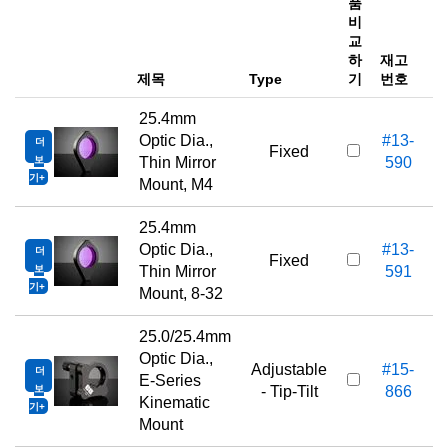
품
비
가
교
하
재고
e
제목
Type
기
번호
25.4mm
Optic Dia.,
#13-
더
Fixed
보
Thin Mirror
590
기
Mount, M4
25.4mm
Optic Dia.,
#13-
더
Fixed
보
Thin Mirror
591
기
Mount, 8-32
25.0/25.4mm
Optic Dia.,
Adjustable
#15-
더
E-Series
보
- Tip-Tilt
866
Kinematic
기
Mount