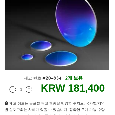
semblies
splitters
s
 Objectives
s
nt Tools
echnologies
llumination
실 또는 제품생산
Test Targets
 Testing and Detection
ns Accessories
tical Components
oscopy
echanics
명
ameras
ical Components
ty
R
Testing and Detection
d Lab and Production
tics
d Isolators
e Systems
 Cameras
g and Detection
rial Processing
Lab and Production
s
ization
 Filters
cessories and Optomechanics
실 또는 제품생산
oherence Tomography
ner
cs
ms
oom Lenses
 Interface Cameras
ptics
 신제품
 Targets
ystems
eam Sputtering) Coated Optics
nd Stage Micrometers
ras
ng Development Systems
#20-834
2개 보유
재고 번호
e Optical Elements (DOE)
y Mechanics
hoto-Optical Company
KRW 181,400
-
+
Quantity Selector
Use the plus and minus buttons to adjust the qua
s
재고 정보는 글로벌 재고 현황을 반영한 수치로, 국가별/지역
es and Couplers
별 실재고와는 차이가 있을 수 있습니다. 정확한 구매 가능 수량