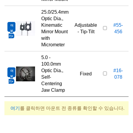
25.0/25.4mm
Optic Dia.,
Kinematic
Adjustable
#55-
더
5
보
Mirror Mount
- Tip-Tilt
456
기
with
Micrometer
5.0 -
100.0mm
Optic Dia.,
#16-
더
5
Fixed
보
Self-
078
기
Centering
Jaw Clamp
여기
를 클릭하면 마운트 전 종류를 확인할 수 있습니다.