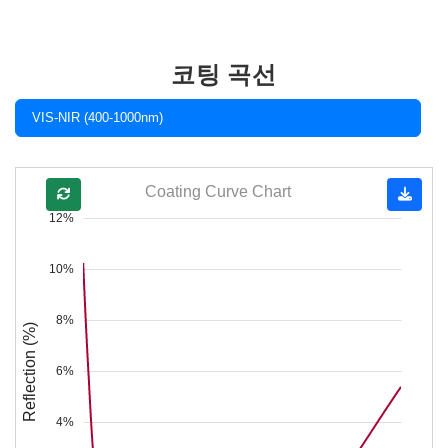
코팅 곡선
VIS-NIR (400-1000nm)
Coating Curve Chart
12%
10%
8%
Reflection (%)
6%
4%