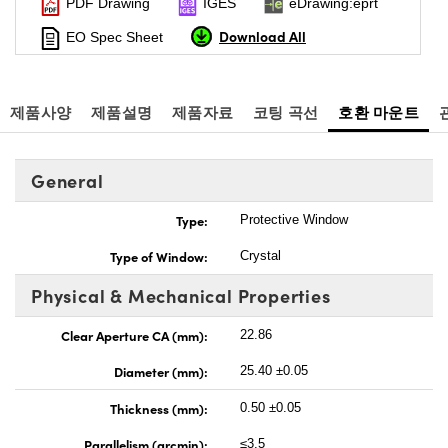
PDF Drawing
IGES
eDrawing:eprt
Download All
EO Spec Sheet
제품사양
제품설명
제품자료
코팅 곡선
호환 마운트
General
Type:
Protective Window
Type of Window:
Crystal
Physical & Mechanical Properties
Clear Aperture CA (mm):
22.86
Diameter (mm):
25.40 ±0.05
Thickness (mm):
0.50 ±0.05
Parallelism (arcmin):
≤3.5