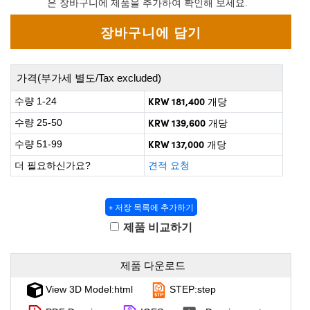
은 장바구니에 제품을 추가하여 확인해 보세요.
 Direct Microscopes
® Optical Components
on Labs™
scopy
가격(부가세 별도/Tax excluded)
ics
KRW 181,400
수량 1-24
개당
KRW 139,600
수량 25-50
개당
KRW 137,000
수량 51-99
개당
n Gratings™
더 필요하신가요?
견적 요청
AX
+ 저장 목록에 추가하기
tical Components
제품 비교하기
제품 다운로드
nnovations (UFI)
View 3D Model:html
STEP:step