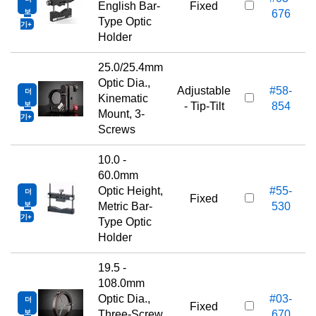
1
English Bar-
Fixed
보
676
Type Optic
기
Holder
25.0/25.4mm
Optic Dia.,
Adjustable
#58-
더
1
Kinematic
보
- Tip-Tilt
854
Mount, 3-
기
Screws
10.0 -
60.0mm
Optic Height,
#55-
더
1
Fixed
보
Metric Bar-
530
기
Type Optic
Holder
19.5 -
108.0mm
Optic Dia.,
#03-
더
1
Fixed
보
Three-Screw
670