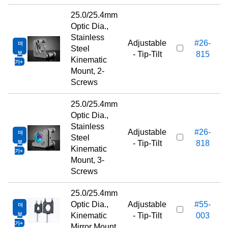
25.0/25.4mm
Optic Dia.,
Stainless
Adjustable
#26-
더
2
Steel
보
- Tip-Tilt
815
Kinematic
기
Mount, 2-
Screws
25.0/25.4mm
Optic Dia.,
Stainless
Adjustable
#26-
더
2
Steel
보
- Tip-Tilt
818
Kinematic
기
Mount, 3-
Screws
25.0/25.4mm
Optic Dia.,
Adjustable
#55-
더
4
보
Kinematic
- Tip-Tilt
003
기
Mirror Mount