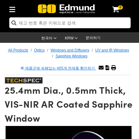
0
ptics
ser Optics
tomechanics
croscopy
asers
aging Lenses
ameras
라이트 & 조명
t Targets
ting & Detection
b & Production
p By Application
op By Brand
w Products
earance Products
ertified Products
nses
ors
em
tics® Objectives
ces
l Length Lenses
as
sion Lighting
Test Targets
trology
eaning
g
®
s
Laser Optics
 Optics
문의하기
한국어
KRW
rrors
es
ge System
bjectives
urement and Electronics
 Lenses
hernet Cameras
명
Test Targets
sion Solutions
 Handling Tools
ing
n
 신제품
Optics
d Optomechanics
All Products
Optics
Windows and Diffusers
UV and IR Windows
Sapphire Windows
d Diffusers
dows
Optical Mounts
bjectives
cs
 (S-Mount Lenses)
LIR Cameras
py Lighting
ysis & Stage Micrometers
urement and Electronics
ols
ameras
echanics
 Optomechanics
 Lasers
제품군에 속해있는 405개 전제품 확인하기
ters
s
System
ctives
lifiers
iable Magnification Lenses
ion Cameras
ces
y Level Test Targets
hesives
opy
scopy
Lasers
d Microscopy
25.4mm Dia., 0.5mm Thick,
n Optics
ptics
bles and Breadboards
ctives
ty
 Objectives
meras
n Accessories
ts
ckened Products
onal Imaging
ng Lenses
 Microscopy
d Imaging Lenses
VIS-NIR AR Coated Sapphire
ers
m Expanders
Stages
rrected Objectives
hanics
ses
ng Cameras
nation
ings
rs
재질
Imaging
ras
Imaging Lenses
d Cameras
Window
cal Assemblies
ges and Slides
jugate Objectives
ssories
d Lenses
ion Labs Cameras™
opy
nd Accessories
al Imaging
nation
 Cameras
 Illumination
 Gratings
m Shaping
Apertures
Objectives
uction
oduction and Advanced
s
g and Roughness Standards
on Microscopy
g and Detection
Illumination
 Test Targets
hy