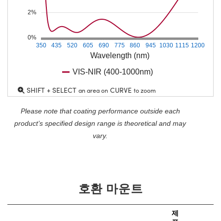
2%
0%
350
435
520
605
690
775
860
945
1030
1115
1200
Wavelength (nm)
VIS-NIR (400-1000nm)
SHIFT + SELECT
CURVE
an area on
to zoom
Please note that coating performance outside each
product’s specified design range is theoretical and may
vary.
호환 마운트
제