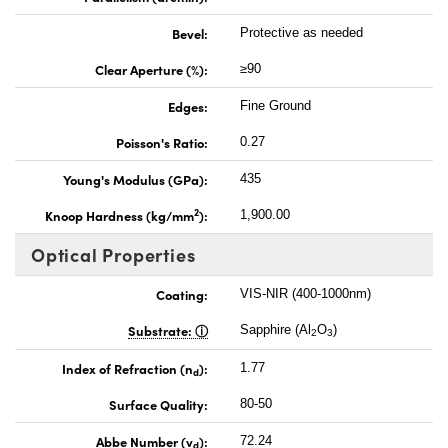
Bevel:
Protective as needed
Clear Aperture (%):
≥90
Edges:
Fine Ground
Poisson's Ratio:
0.27
Young's Modulus (GPa):
435
2
Knoop Hardness (kg/mm
):
1,900.00
Optical Properties
Coating:
VIS-NIR (400-1000nm)
Substrate:
Sapphire (Al
O
)
2
3
Index of Refraction (n
):
1.77
d
Surface Quality:
80-50
Abbe Number (v
):
72.24
d