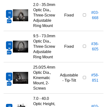
2.0 - 35.0mm
Optic Dia.,
#03-
더
Three-Screw
Fixed
보
668
Adjustable
기
Ring Mount
9.5 - 73.0mm
Optic Dia.,
#36-
더
1
Three-Screw
Fixed
보
605
Adjustable
기
Ring Mount
25.0/25.4mm
Optic Dia.,
Adjustable
#58-
더
1
Kinematic
보
- Tip-Tilt
851
Mount, 2-
기
Screws
7.0 - 40.0
Optic Height,
#03-
더