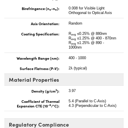
Birefringence (n
-n
):
0.008 for Visible Light
o
e
Orthogonal to Optical Axis
Axis Orientation:
Random
Coating Specification:
R
≤0.25% @ 880nm
avg
R
≤1.25% @ 400 - 870nm
avg
R
≤1.25% @ 890 -
avg
1000nm
Wavelength Range (nm):
400 - 1000
Surface Flatness (P-V):
2λ (typical)
Material Properties
3
Density (g/cm
):
3.97
Coefficient of Thermal
5.4 (Parallel to C-Axis)
-6
Expansion CTE (10
/°C):
4.3 (Perpendicular to C-Axis)
Regulatory Compliance