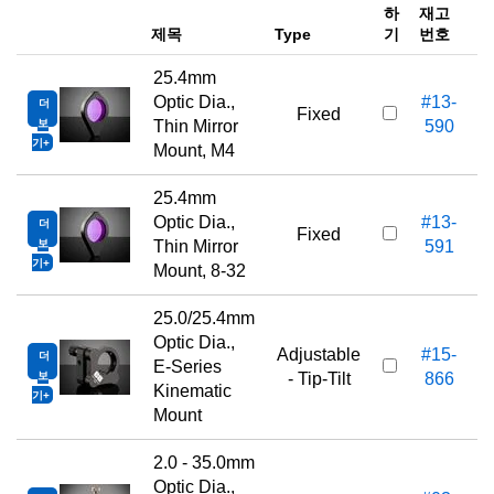
하
재고
e
제목
Type
기
번호
25.4mm
Optic Dia.,
#13-
더
Fixed
보
Thin Mirror
590
기
Mount, M4
25.4mm
Optic Dia.,
#13-
더
Fixed
보
Thin Mirror
591
기
Mount, 8-32
25.0/25.4mm
Optic Dia.,
Adjustable
#15-
더
E-Series
보
- Tip-Tilt
866
Kinematic
기
Mount
2.0 - 35.0mm
Optic Dia.,