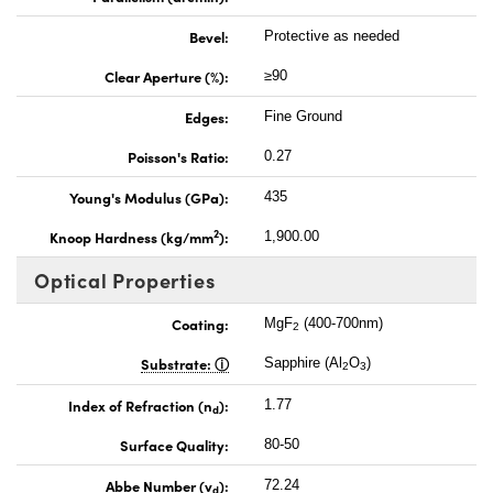
Bevel:
Protective as needed
Clear Aperture (%):
≥90
Edges:
Fine Ground
Poisson's Ratio:
0.27
Young's Modulus (GPa):
435
2
Knoop Hardness (kg/mm
):
1,900.00
Optical Properties
Coating:
MgF
(400-700nm)
2
Substrate:
Sapphire (Al
O
)
2
3
Index of Refraction (n
):
1.77
d
Surface Quality:
80-50
Abbe Number (v
):
72.24
d