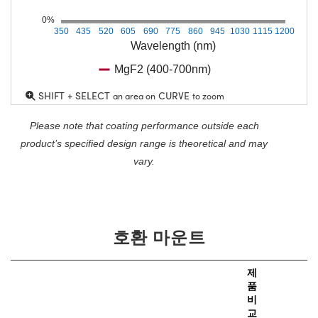
0%
350
435
520
605
690
775
860
945
1030
1115
1200
Wavelength (nm)
MgF2 (400-700nm)
SHIFT + SELECT
CURVE
an area on
to zoom
Please note that coating performance outside each
product’s specified design range is theoretical and may
vary.
호환 마운트
제
품
비
가
교