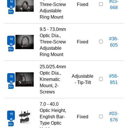
#03-
더
Three-Screw
Fixed
보
668
Adjustable
기
Ring Mount
9.5 - 73.0mm
Optic Dia.,
#36-
더
1
Three-Screw
Fixed
보
605
Adjustable
기
Ring Mount
25.0/25.4mm
Optic Dia.,
Adjustable
#58-
더
1
Kinematic
보
- Tip-Tilt
851
Mount, 2-
기
Screws
7.0 - 40.0
Optic Height,
#03-
더
1
English Bar-
Fixed
보
676
Type Optic
기