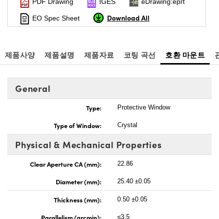
PDF Drawing
IGES
eDrawing:eprt
Download All
EO Spec Sheet
제품사양
제품설명
제품자료
코팅 곡선
호환 마운트
General
Type:
Protective Window
Type of Window:
Crystal
Physical & Mechanical Properties
Clear Aperture CA (mm):
22.86
Diameter (mm):
25.40 ±0.05
Thickness (mm):
0.50 ±0.05
Parallelism (arcmin):
≤3.5