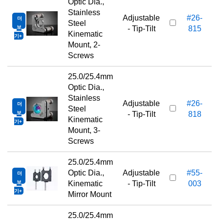
Optic Dia.,
Stainless
Adjustable
#26-
더
2
Steel
보
- Tip-Tilt
815
Kinematic
기
Mount, 2-
Screws
25.0/25.4mm
Optic Dia.,
Stainless
Adjustable
#26-
더
2
Steel
보
- Tip-Tilt
818
Kinematic
기
Mount, 3-
Screws
25.0/25.4mm
Optic Dia.,
Adjustable
#55-
더
4
보
Kinematic
- Tip-Tilt
003
기
Mirror Mount
25.0/25.4mm