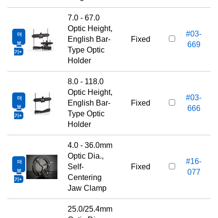
7.0 - 67.0
Optic Height,
#03-
더
1
English Bar-
Fixed
보
669
Type Optic
기
Holder
8.0 - 118.0
Optic Height,
#03-
더
1
English Bar-
Fixed
보
666
Type Optic
기
Holder
4.0 - 36.0mm
Optic Dia.,
#16-
더
2
Self-
Fixed
보
077
Centering
기
Jaw Clamp
25.0/25.4mm