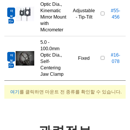
Optic Dia.,
Kinematic
Adjustable
#55-
더
5
보
Mirror Mount
- Tip-Tilt
456
기
with
Micrometer
5.0 -
100.0mm
Optic Dia.,
#16-
더
5
Fixed
보
Self-
078
기
Centering
Jaw Clamp
여기
를 클릭하면 마운트 전 종류를 확인할 수 있습니다.