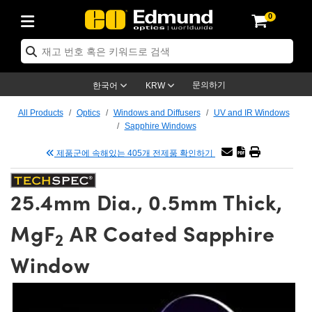
0
ptics
ser Optics
tomechanics
croscopy
asers
aging Lenses
ameras
라이트 & 조명
t Targets
ting & Detection
b & Production
p By Application
op By Brand
w Products
earance Products
ertified Products
nses
ors
em
tics® Objectives
ces
l Length Lenses
as
sion Lighting
Test Targets
trology
eaning
g
®
s
Laser Optics
 Optics
문의하기
한국어
KRW
rrors
es
ge System
bjectives
urement and Electronics
 Lenses
hernet Cameras
명
Test Targets
sion Solutions
 Handling Tools
ing
n
 신제품
Optics
d Optomechanics
All Products
Optics
Windows and Diffusers
UV and IR Windows
Sapphire Windows
d Diffusers
dows
Optical Mounts
bjectives
cs
 (S-Mount Lenses)
LIR Cameras
py Lighting
ysis & Stage Micrometers
urement and Electronics
ols
ameras
echanics
 Optomechanics
 Lasers
제품군에 속해있는 405개 전제품 확인하기
ters
s
System
ctives
lifiers
iable Magnification Lenses
ion Cameras
ces
y Level Test Targets
hesives
opy
scopy
Lasers
d Microscopy
25.4mm Dia., 0.5mm Thick,
n Optics
ptics
bles and Breadboards
ctives
ty
 Objectives
meras
n Accessories
ts
ckened Products
onal Imaging
ng Lenses
 Microscopy
d Imaging Lenses
MgF
AR Coated Sapphire
ers
m Expanders
Stages
rrected Objectives
hanics
ses
ng Cameras
nation
ings
rs
재질
Imaging
ras
Imaging Lenses
d Cameras
2
Window
cal Assemblies
ges and Slides
jugate Objectives
ssories
d Lenses
ion Labs Cameras™
opy
nd Accessories
al Imaging
nation
 Cameras
 Illumination
 Gratings
m Shaping
Apertures
Objectives
uction
oduction and Advanced
s
g and Roughness Standards
on Microscopy
g and Detection
Illumination
 Test Targets
hy