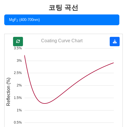
코팅 곡선
MgF
(400-700nm)
2
Coating Curve Chart
3.5%
3%
2.5%
Reflection (%)
2%
1.5%
1%
0.5%