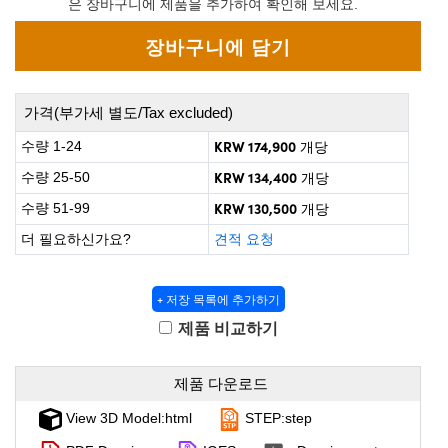
은 장바구니에 제품을 추가하여 확인해 보세요.
 Direct Microscopes
® Optical Components
on Labs™
scopy
가격(부가세 별도/Tax excluded)
ics
KRW 174,900
수량 1-24
개당
KRW 134,400
수량 25-50
개당
KRW 130,500
수량 51-99
개당
n Gratings™
더 필요하신가요?
견적 요청
AX
+ 저장 목록에 추가하기
tical Components
제품 비교하기
제품 다운로드
nnovations (UFI)
View 3D Model:html
STEP:step