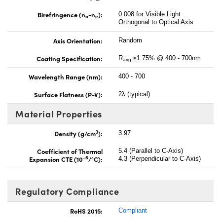
Birefringence (n
-n
):
0.008 for Visible Light
o
e
Orthogonal to Optical Axis
Axis Orientation:
Random
Coating Specification:
R
≤1.75% @ 400 - 700nm
avg
Wavelength Range (nm):
400 - 700
Surface Flatness (P-V):
2λ (typical)
Material Properties
3
Density (g/cm
):
3.97
Coefficient of Thermal
5.4 (Parallel to C-Axis)
-6
Expansion CTE (10
/°C):
4.3 (Perpendicular to C-Axis)
Regulatory Compliance
RoHS 2015:
Compliant