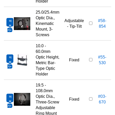
Holder
25.0/25.4mm
Optic Dia.,
Adjustable
#58-
더
1
Kinematic
보
- Tip-Tilt
854
Mount, 3-
기
Screws
10.0 -
60.0mm
Optic Height,
#55-
더
1
Fixed
보
Metric Bar-
530
기
Type Optic
Holder
19.5 -
108.0mm
Optic Dia.,
#03-
더
1
Fixed
보
Three-Screw
670
기
Adjustable
Ring Mount