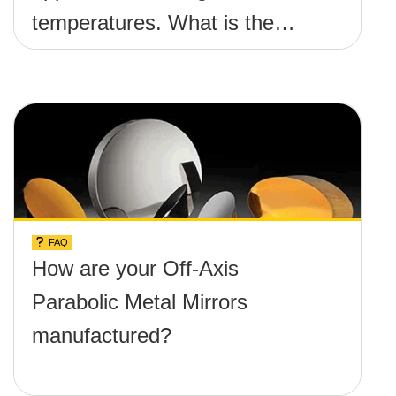
temperatures. What is the
maximum damage threshold
and temperature limit these
mirrors can withstand?
FAQ
How are your Off-Axis
Parabolic Metal Mirrors
manufactured?