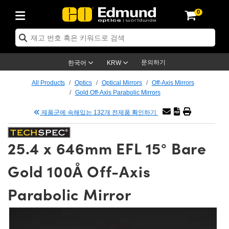
0
cs
 Optics
mechanics
oscopy
rs
ing Lenses
eras
트 & 조명
Targets
ng & Detection
 Production
By Application
 By Brand
Products
ance Products
ified Products
s
s® Objectives
ength Lenses
n Lighting
t Targets
logy
ing
er Optics
tics
문의하기
한국어
KRW
rs
 System
ctives
ment and Electronics
nses
net Cameras
t Targets
n Solutions
ndling Tools
신제품
ics
ptomechanics
All Products
Optics
Optical Mirrors
Off-Axis Mirrors
Gold Off-Axis Parabolic Mirrors
Diffusers
s
ical Mounts
ctives
-Mount Lenses)
R Cameras
Lighting
s & Stage Micrometers
ment and Electronics
eras
hanics
tomechanics
sers
제품군에 속해있는 132개 전제품 확인하기
tem
ves
iers
le Magnification Lenses
 Cameras
evel Test Targets
ives
opy
ers
icroscopy
25.4 x 646mm EFL 15° Bare
ptics
cs
s and Breadboards
ves
bjectives
as
ccessories
ned Products
l Imaging
Lenses
croscopy
maging Lenses
Gold 100Å Off-Axis
xpanders
ages
cted Objectives
ics
Cameras
ion
s
ging
aging Lenses
ameras
Parabolic Mirror
 Assemblies
 and Slides
ate Objectives
ries
enses
 Labs Cameras™
 Accessories
 Imaging
ion
meras
lumination
atings
haping
rtures
ectives
ion
ction and Advanced Photography
and Roughness Standards
Microscopy
nd Detection
umination
st Targets