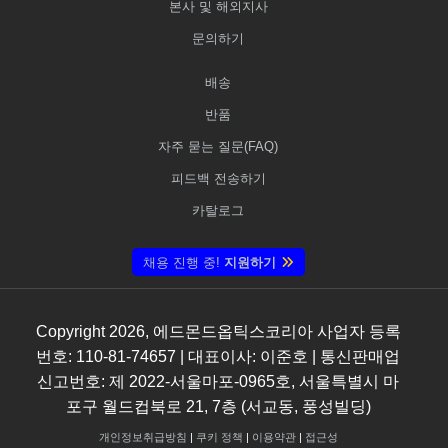
본사 및 해외지사
문의하기
배송
반품
자주 묻는 질문(FAQ)
피드백 전송하기
카탈로그
채용 진행 중!
지원하기
Copyright
2026
, 에드몬드옵틱스코리아 사업자 등록
번호: 110-81-74657 | 대표이사: 이준호 | 통신판매업
신고번호: 제 2022-서울마포-0965호, 서울특별시 마
포구 월드컵북로 21, 7층 (서교동, 풍성빌딩)
개인정보취급방침
|
쿠키 정책
|
이용약관
|
접근성