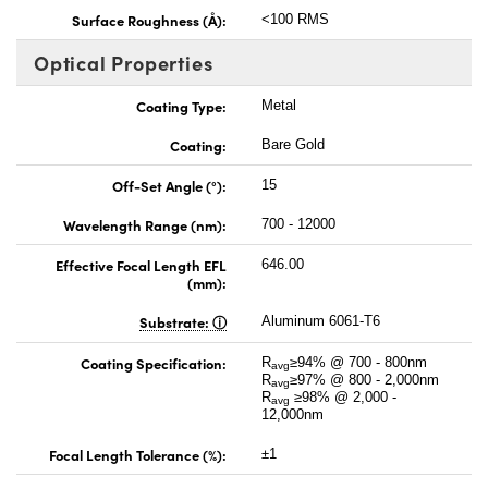
Surface Roughness (Å):
<100 RMS
Optical Properties
Coating Type:
Metal
Coating:
Bare Gold
Off-Set Angle (°):
15
Wavelength Range (nm):
700 - 12000
Effective Focal Length EFL
646.00
(mm):
Substrate:
Aluminum 6061-T6
Coating Specification:
R
≥94% @ 700 - 800nm
avg
R
≥97% @ 800 - 2,000nm
avg
R
≥98% @ 2,000 -
avg
12,000nm
Focal Length Tolerance (%):
±1