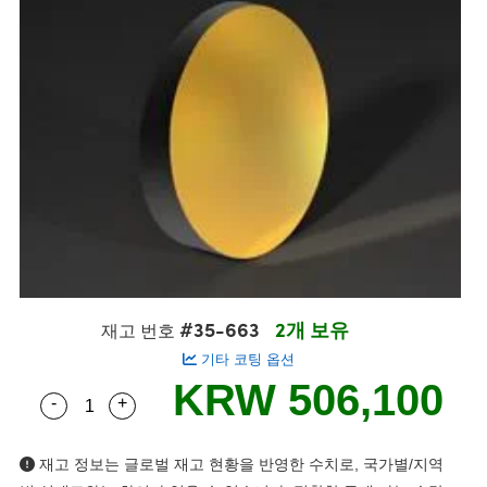
blies
itters
jectives
Accessories
Tools
nologies
mination
또는 제품생산
t Targets
sting and Detection
al Components
copy
hanics
eras
al Components
ting and Detection
ab and Production
s
solators
ystems
meras
nd Detection
l Processing
b and Production
tion
lters
sories and Optomechanics
또는 제품생산
rence Tomography
 Lenses
nterface Cameras
cs
신제품
argets
ems
 Sputtering) Coated Optics
Stage Micrometers
Development Systems
#35-663
2개 보유
재고 번호
ptical Elements (DOE)
echanics
o-Optical Company
기타 코팅 옵션
KRW 506,100
-
+
Quantity Selector
Use the plus and minus buttons to adjust the qua
and Couplers
재고 정보는 글로벌 재고 현황을 반영한 수치로, 국가별/지역