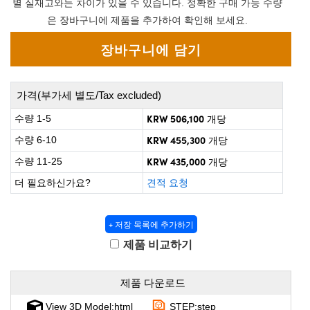
별 실재고와는 차이가 있을 수 있습니다. 정확한 구매 가능 수량
rect Microscopes
ptical Components
은 장바구니에 제품을 추가하여 확인해 보세요.
 Labs™
opy
가격(부가세 별도/Tax excluded)
KRW 506,100
수량 1-5
개당
KRW 455,300
수량 6-10
개당
ratings™
KRW 435,000
수량 11-25
개당
더 필요하신가요?
견적 요청
al Components
+ 저장 목록에 추가하기
제품 비교하기
vations (UFI)
제품 다운로드
View 3D Model:html
STEP:step