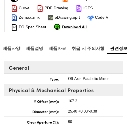
Curve
PDF Drawing
IGES
Zemax:zmx
eDrawing:eprt
Code V
Download All
EO Spec Sheet
제품사양
제품설명
제품자료
취급 시 주의사항
관련정
General
Type:
Off-Axis Parabolic Mirror
Physical & Mechanical Properties
Y Offset (mm):
167.2
Diameter (mm):
25.40 +0.00/-0.38
Clear Aperture (%):
90