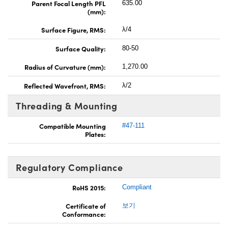
Parent Focal Length PFL
635.00
(mm):
Surface Figure, RMS:
λ/4
Surface Quality:
80-50
Radius of Curvature (mm):
1,270.00
Reflected Wavefront, RMS:
λ/2
Threading & Mounting
Compatible Mounting
#47-111
Plates:
Regulatory Compliance
RoHS 2015:
Compliant
Certificate of
보기
Conformance: