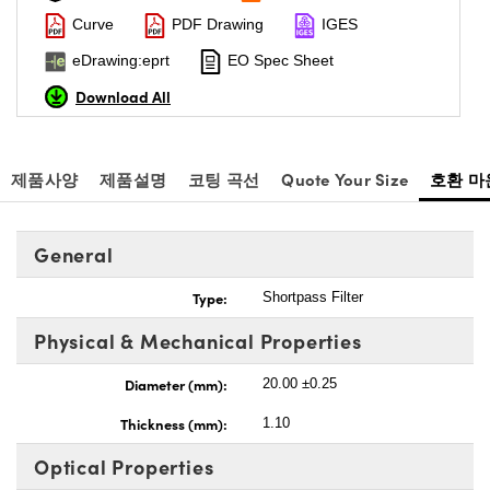
Curve
PDF Drawing
IGES
eDrawing:eprt
EO Spec Sheet
Download All
제품사양
제품설명
코팅 곡선
Quote Your Size
호환 마
General
Type:
Shortpass Filter
Physical & Mechanical Properties
Diameter (mm):
20.00 ±0.25
Thickness (mm):
1.10
Optical Properties