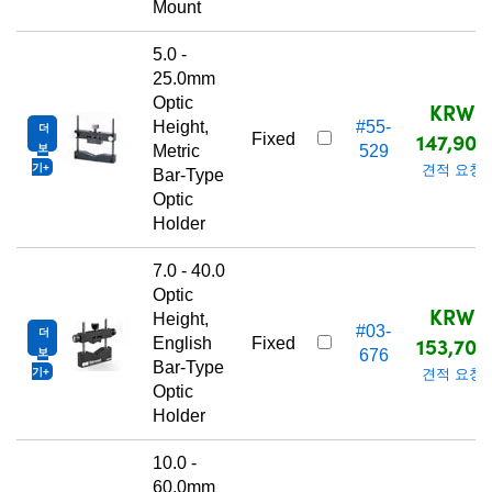
Mount
5.0 -
25.0mm
Optic
KRW
Height,
#55-
더
147,900
Fixed
보
Metric
529
기
견적 요청
Bar-Type
Optic
Holder
7.0 - 40.0
Optic
KRW
Height,
#03-
더
153,700
English
Fixed
보
676
Bar-Type
기
견적 요청
Optic
Holder
10.0 -
60.0mm