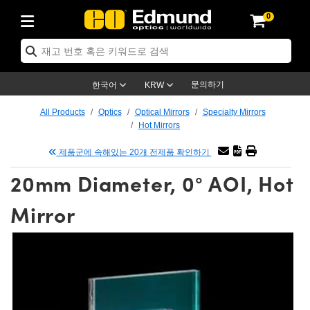
0
ptics
ser Optics
tomechanics
croscopy
asers
aging Lenses
ameras
라이트 & 조명
t Targets
ting & Detection
b & Production
p By Application
op By Brand
w Products
earance Products
ertified Products
nses
ors
em
tics® Objectives
ces
l Length Lenses
as
sion Lighting
Test Targets
trology
eaning
g
®
s
Laser Optics
 Optics
문의하기
한국어
KRW
rrors
es
ge System
bjectives
urement and Electronics
 Lenses
hernet Cameras
명
Test Targets
sion Solutions
 Handling Tools
ing
n
 신제품
Optics
d Optomechanics
All Products
Optics
Optical Mirrors
Specialty Mirrors
Hot Mirrors
d Diffusers
dows
Optical Mounts
bjectives
cs
 (S-Mount Lenses)
LIR Cameras
py Lighting
ysis & Stage Micrometers
urement and Electronics
ols
ameras
echanics
 Optomechanics
 Lasers
제품군에 속해있는 20개 전제품 확인하기
ters
s
System
ctives
lifiers
iable Magnification Lenses
ion Cameras
ces
y Level Test Targets
hesives
opy
scopy
Lasers
d Microscopy
20mm Diameter, 0° AOI, Hot
n Optics
ptics
bles and Breadboards
ctives
ty
 Objectives
meras
n Accessories
ts
ckened Products
onal Imaging
ng Lenses
 Microscopy
d Imaging Lenses
Mirror
ers
m Expanders
Stages
rrected Objectives
hanics
ses
ng Cameras
nation
ings
rs
재질
Imaging
ras
Imaging Lenses
d Cameras
cal Assemblies
ges and Slides
jugate Objectives
ssories
d Lenses
ion Labs Cameras™
opy
nd Accessories
al Imaging
nation
 Cameras
 Illumination
 Gratings
m Shaping
Apertures
Objectives
uction
oduction and Advanced
s
g and Roughness Standards
on Microscopy
g and Detection
Illumination
 Test Targets
hy