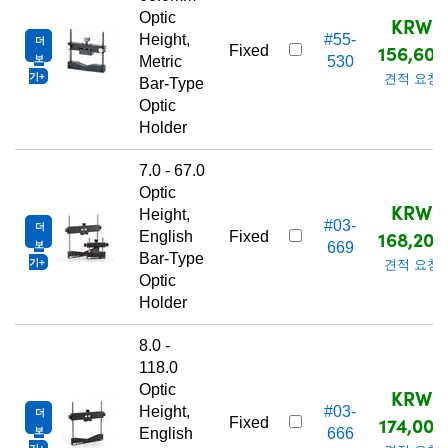
Optic
KRW
Height,
#55-
더
156,600
Fixed
보
Metric
530
기
견적 요청
Bar-Type
Optic
Holder
7.0 - 67.0
Optic
KRW
Height,
#03-
더
168,200
English
Fixed
보
669
Bar-Type
기
견적 요청
Optic
Holder
8.0 -
118.0
Optic
KRW
Height,
#03-
더
174,000
Fixed
보
English
666