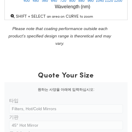
400
480
560
640
720
800
880
960
1040
1120
1200
Wavelength (nm)
SHIFT + SELECT
CURVE
an area on
to zoom
Please note that coating performance outside each
product’s specified design range is theoretical and may
vary.
Quote Your Size
원하는 사양을 아래에 입력하십시오:
타입
기판