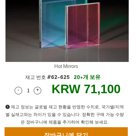
semblies
splitters
s
 Objectives
s
nt Tools
echnologies
llumination
실 또는 제품생산
Test Targets
 Testing and Detection
ns Accessories
tical Components
oscopy
echanics
명
ameras
ical Components
ty
R
Testing and Detection
d Lab and Production
tics
d Isolators
e Systems
 Cameras
g and Detection
rial Processing
Lab and Production
s
ization
 Filters
cessories and Optomechanics
실 또는 제품생산
oherence Tomography
ner
cs
ms
oom Lenses
 Interface Cameras
Hot Mirrors
ptics
 신제품
 Targets
ystems
#62-625
20+개 보유
재고 번호
eam Sputtering) Coated Optics
nd Stage Micrometers
ras
ng Development Systems
KRW 71,100
-
+
Quantity Selector
Use the plus and minus buttons to adjust the q
e Optical Elements (DOE)
y Mechanics
hoto-Optical Company
재고 정보는 글로벌 재고 현황을 반영한 수치로, 국가별/지역
s
별 실재고와는 차이가 있을 수 있습니다. 정확한 구매 가능 수량
은 장바구니에 제품을 추가하여 확인해 보세요.
es and Couplers