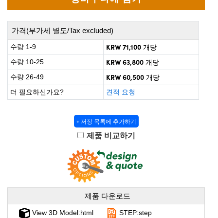
 Direct Microscopes
® Optical Components
on Labs™
가격(부가세 별도/Tax excluded)
scopy
KRW 71,100
수량 1-9
개당
KRW 63,800
수량 10-25
개당
ics
KRW 60,500
수량 26-49
개당
더 필요하신가요?
견적 요청
n Gratings™
+ 저장 목록에 추가하기
AX
제품 비교하기
tical Components
nnovations (UFI)
제품 다운로드
View 3D Model:html
STEP:step