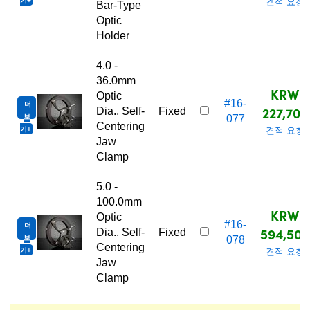
기
견적 요청
Bar-Type
Optic
Holder
4.0 -
36.0mm
KRW
Optic
#16-
더
227,700
Dia., Self-
Fixed
보
077
Centering
기
견적 요청
Jaw
Clamp
5.0 -
100.0mm
KRW
Optic
#16-
더
594,500
Dia., Self-
Fixed
보
078
Centering
기
견적 요청
Jaw
Clamp