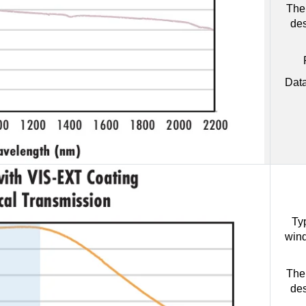
The 
des
Data
Ty
wind
The 
des