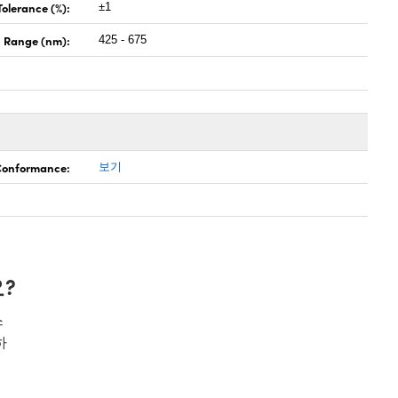
Tolerance (%):
±1
 Range (nm):
425 - 675
 Conformance:
보기
?
스
하