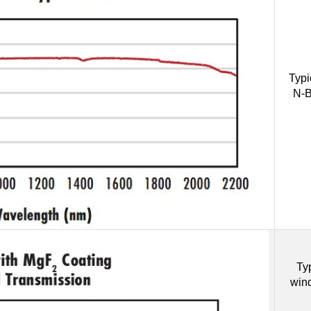
Typi
N-B
Ty
win