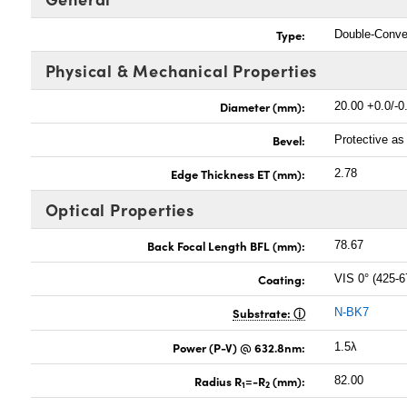
Type:
Double-Conv
Physical & Mechanical Properties
Diameter (mm):
20.00 +0.0/-0
Bevel:
Protective a
Edge Thickness ET (mm):
2.78
Optical Properties
Back Focal Length BFL (mm):
78.67
Coating:
VIS 0° (425-
Substrate:
N-BK7
Power (P-V) @ 632.8nm:
1.5λ
Radius R
=-R
(mm):
82.00
1
2