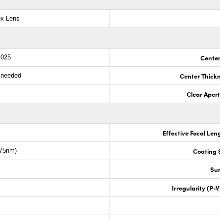
ex Lens
Center
.025
Center Thick
s needed
Clear Aper
Effective Focal Len
Coating S
675nm)
Sur
Irregularity (P-