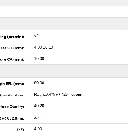
ing (arcmin):
<1
ness CT (mm):
4.00 ±0.10
ture CA (mm):
19.00
gth EFL (mm):
80.00
pecification:
R
≤0.4% @ 425 - 675nm
avg
face Quality:
40-20
V) @ 632.8nm:
λ/4
f/#:
4.00