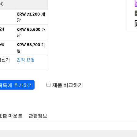
d)
KRW 73,200
개
당
KRW 65,600
24
개
당
KRW 58,700
99
개
당
하신가
견적 요청
 목록에 추가하기
제품 비교하기
호환 마운트
관련정보