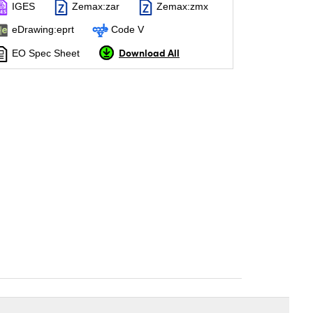
IGES
Zemax:zar
Zemax:zmx
eDrawing:eprt
Code V
Download All
EO Spec Sheet