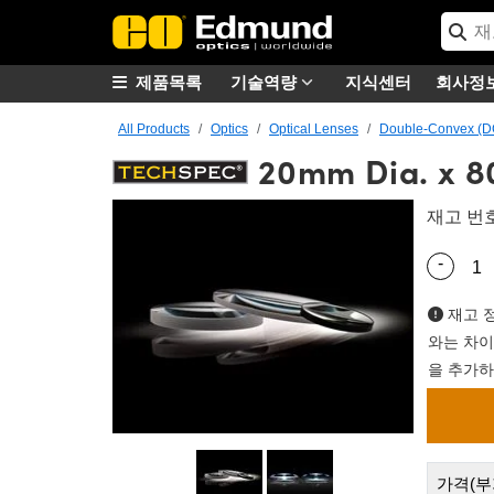
제품목록
기술역량
지식센터
회사정
All Products
Optics
Optical Lenses
Double-Convex (D
20mm Dia. x 8
재고 번
-
Quantity
재고 정
와는 차이
을 추가하
가격(부