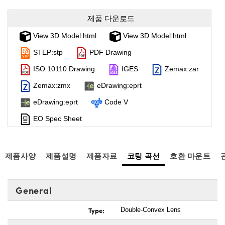
제품 다운로드
View 3D Model:html
View 3D Model:html
STEP:stp
PDF Drawing
ISO 10110 Drawing
IGES
Zemax:zar
Zemax:zmx
eDrawing:eprt
eDrawing:eprt
Code V
EO Spec Sheet
제품사양
제품설명
제품자료
코팅 곡선
호환 마운트
General
Type:
Double-Convex Lens