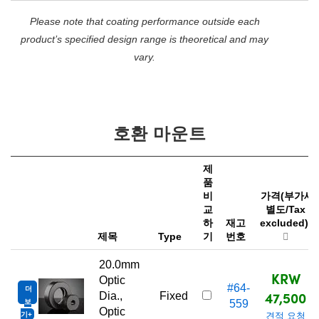
Please note that coating performance outside each
product’s specified design range is theoretical and may
vary.
호환 마운트
제
품
비
가격(부가세
교
별도/Tax
하
재고
excluded)
제목
Type
기
번호
20.0mm
KRW
Optic
#64-
더
47,500
Dia.,
Fixed
보
559
Optic
기
견적 요청