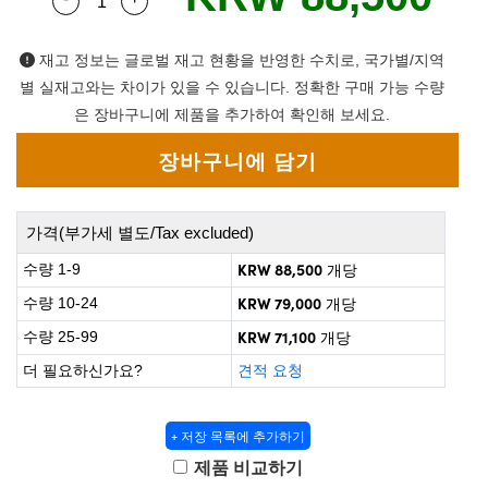
Quantity Selector
Use the plus and minus buttons to adjust the q
 Direct Microscopes
® Optical Components
on Labs™
재고 정보는 글로벌 재고 현황을 반영한 수치로, 국가별/지역
별 실재고와는 차이가 있을 수 있습니다. 정확한 구매 가능 수량
scopy
은 장바구니에 제품을 추가하여 확인해 보세요.
ics
가격(부가세 별도/Tax excluded)
n Gratings™
KRW 88,500
수량 1-9
개당
AX
KRW 79,000
수량 10-24
개당
KRW 71,100
수량 25-99
개당
tical Components
더 필요하신가요?
견적 요청
+ 저장 목록에 추가하기
nnovations (UFI)
제품 비교하기