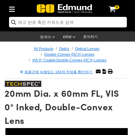
0
ptics
ser Optics
tomechanics
croscopy
asers
aging Lenses
ameras
라이트 & 조명
t Targets
ting & Detection
b & Production
p By Application
op By Brand
w Products
earance Products
ertified Products
nses
ors
em
tics® Objectives
ces
l Length Lenses
as
sion Lighting
Test Targets
trology
eaning
g
®
s
Laser Optics
 Optics
문의하기
한국어
KRW
rrors
es
ge System
bjectives
urement and Electronics
 Lenses
hernet Cameras
명
Test Targets
sion Solutions
 Handling Tools
ing
n
 신제품
Optics
d Optomechanics
All Products
Optics
Optical Lenses
Double-Convex (DCX) Lenses
d Diffusers
dows
Optical Mounts
bjectives
cs
 (S-Mount Lenses)
LIR Cameras
py Lighting
ysis & Stage Micrometers
urement and Electronics
ols
ameras
echanics
 Optomechanics
 Lasers
VIS 0° Coated Double-Convex (DCX) Lenses
제품군에 속해있는 164개 전제품 확인하기
ters
s
System
ctives
lifiers
iable Magnification Lenses
ion Cameras
ces
y Level Test Targets
hesives
opy
scopy
Lasers
d Microscopy
n Optics
ptics
bles and Breadboards
ctives
ty
 Objectives
meras
n Accessories
ts
ckened Products
onal Imaging
ng Lenses
 Microscopy
d Imaging Lenses
20mm Dia. x 60mm FL, VIS
ers
m Expanders
Stages
rrected Objectives
hanics
ses
ng Cameras
nation
ings
rs
재질
Imaging
ras
Imaging Lenses
d Cameras
0° Inked, Double-Convex
cal Assemblies
ges and Slides
jugate Objectives
ssories
 Lenses
ion Labs Cameras™
opy
nd Accessories
al Imaging
nation
 Cameras
 Illumination
Lens
 Gratings
m Shaping
Apertures
Objectives
uction
oduction and Advanced
s
g and Roughness Standards
on Microscopy
g and Detection
Illumination
 Test Targets
hy