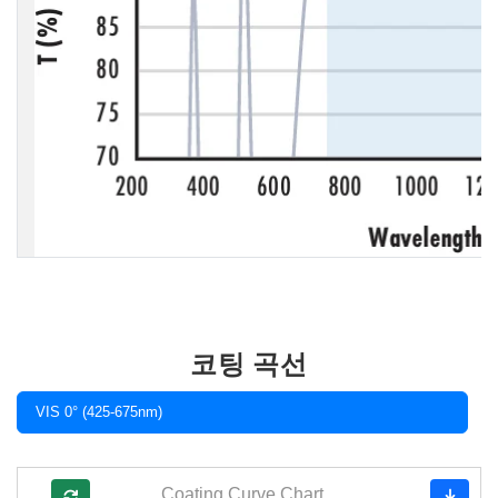
코팅 곡선
VIS 0° (425-675nm)
Coating Curve Chart