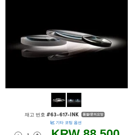
semblies
splitters
s
 Objectives
s
nt Tools
echnologies
llumination
실 또는 제품생산
Test Targets
 Testing and Detection
ns Accessories
tical Components
oscopy
echanics
명
ameras
ical Components
ty
R
Testing and Detection
d Lab and Production
tics
d Isolators
e Systems
 Cameras
g and Detection
rial Processing
Lab and Production
s
ization
 Filters
cessories and Optomechanics
실 또는 제품생산
oherence Tomography
ner
cs
ms
oom Lenses
 Interface Cameras
ptics
 신제품
 Targets
ystems
eam Sputtering) Coated Optics
nd Stage Micrometers
ras
ng Development Systems
e Optical Elements (DOE)
y Mechanics
hoto-Optical Company
s
#63-617-INK
재고 번호
품절/문의요망
기타 코팅 옵션
es and Couplers
KRW 88,500
-
+