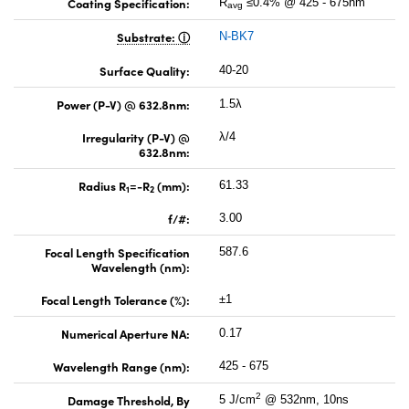
Coating Specification:
R
≤0.4% @ 425 - 675nm
avg
Substrate:
N-BK7
Surface Quality:
40-20
Power (P-V) @ 632.8nm:
1.5λ
Irregularity (P-V) @
λ/4
632.8nm:
Radius R
=-R
(mm):
61.33
1
2
f/#:
3.00
Focal Length Specification
587.6
Wavelength (nm):
Focal Length Tolerance (%):
±1
Numerical Aperture NA:
0.17
Wavelength Range (nm):
425 - 675
2
Damage Threshold, By
5 J/cm
@ 532nm, 10ns