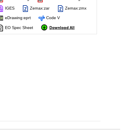
IGES
Zemax:zar
Zemax:zmx
eDrawing:eprt
Code V
Download All
EO Spec Sheet