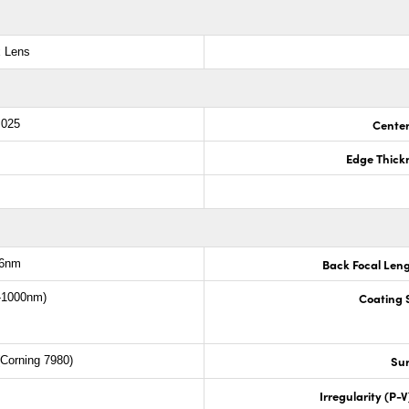
x Lens
Center
.025
Edge Thick
Back Focal Len
.6nm
Coating S
-1000nm)
Sur
Corning 7980)
Irregularity (P-