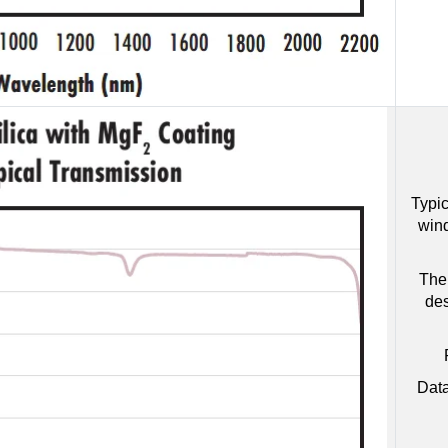
Typic
win
The 
des
Data