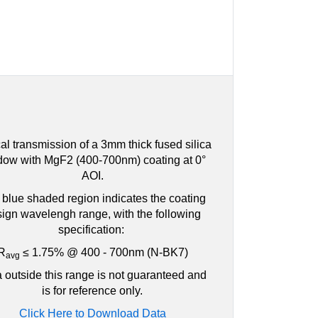
al transmission of a 3mm thick fused silica
dow with MgF2 (400-700nm) coating at 0°
AOI.
blue shaded region indicates the coating
ign wavelengh range, with the following
specification:
R
≤ 1.75% @ 400 - 700nm (N-BK7)
avg
 outside this range is not guaranteed and
is for reference only.
Click Here to Download Data