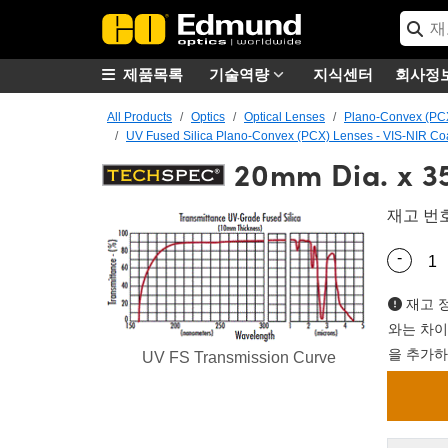
제품목록
기술역량
지식센터
회사정
All Products
Optics
Optical Lenses
Plano-Convex (PC
UV Fused Silica Plano-Convex (PCX) Lenses - VIS-NIR Co
20mm Dia. x 3
재고 번
-
Quantity
재고 정
와는 차이
을 추가하
UV FS Transmission Curve