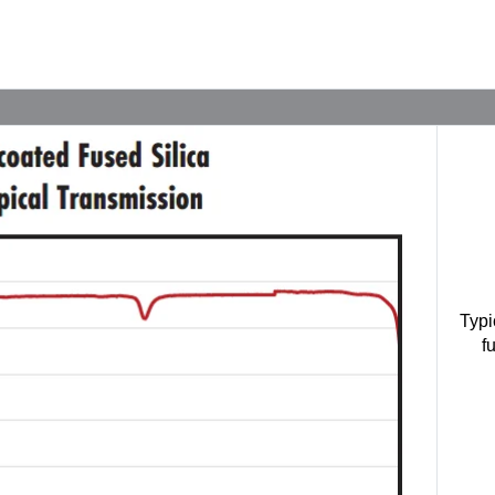
Typi
f