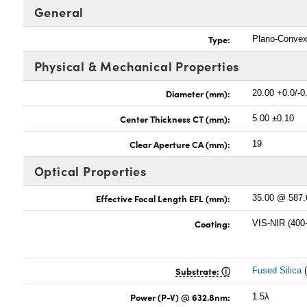
General
Type:
Plano-Conve
Physical & Mechanical Properties
Diameter (mm):
20.00 +0.0/-0
Center Thickness CT (mm):
5.00 ±0.10
Clear Aperture CA (mm):
19
Optical Properties
Effective Focal Length EFL (mm):
35.00 @ 587
Coating:
VIS-NIR (400
Substrate:
Fused Silica
(
Power (P-V) @ 632.8nm:
1.5λ