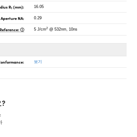
dius R
(mm):
16.05
1
 Aperture NA:
0.29
2
Reference:
5 J/cm
@ 532nm, 10ns
 Conformance:
보기
?
스
하