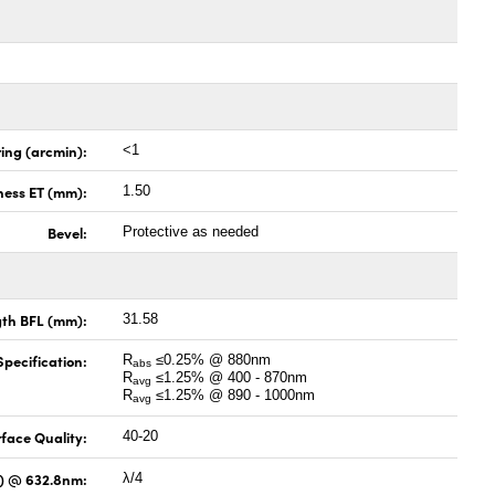
ing (arcmin):
<1
ness ET (mm):
1.50
Bevel:
Protective as needed
gth BFL (mm):
31.58
pecification:
R
≤0.25% @ 880nm
abs
R
≤1.25% @ 400 - 870nm
avg
R
≤1.25% @ 890 - 1000nm
avg
face Quality:
40-20
V) @ 632.8nm:
λ/4