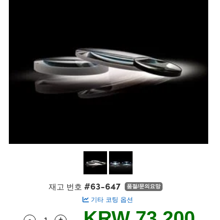
semblies
splitters
s
 Objectives
s
nt Tools
echnologies
llumination
실 또는 제품생산
Test Targets
 Testing and Detection
ns Accessories
tical Components
oscopy
echanics
명
ameras
ical Components
ty
R
Testing and Detection
d Lab and Production
tics
d Isolators
e Systems
 Cameras
g and Detection
rial Processing
Lab and Production
s
ization
 Filters
cessories and Optomechanics
실 또는 제품생산
oherence Tomography
ner
cs
ms
oom Lenses
 Interface Cameras
ptics
 신제품
 Targets
ystems
eam Sputtering) Coated Optics
nd Stage Micrometers
ras
ng Development Systems
e Optical Elements (DOE)
y Mechanics
hoto-Optical Company
s
#63-647
재고 번호
품절/문의요망
기타 코팅 옵션
es and Couplers
KRW 73,200
-
+