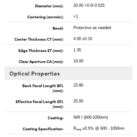
Diameter (mm):
20.00 +0.0/-0.025
Centering (arcmin):
<1
Bevel:
Protective as needed
Center Thickness CT (mm):
4.00 ±0.10
Edge Thickness ET (mm):
1.35
Clear Aperture CA (mm):
19.00
Optical Properties
Back Focal Length BFL
23.86
(mm):
Effective Focal Length EFL
25.00
(mm):
Coating:
NIR I (600-1050nm)
Coating Specification:
R
≤0.5% @ 600 - 1050nm
avg