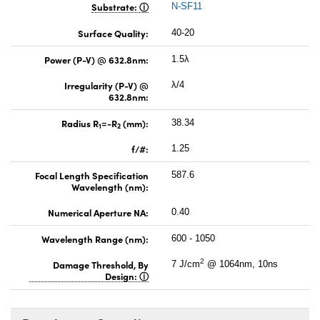
Substrate:
N-SF11
Surface Quality:
40-20
Power (P-V) @ 632.8nm:
1.5λ
Irregularity (P-V) @
λ/4
632.8nm:
Radius R
=-R
(mm):
38.34
1
2
f/#:
1.25
Focal Length Specification
587.6
Wavelength (nm):
Numerical Aperture NA:
0.40
Wavelength Range (nm):
600 - 1050
2
Damage Threshold, By
7 J/cm
@ 1064nm, 10ns
Design: