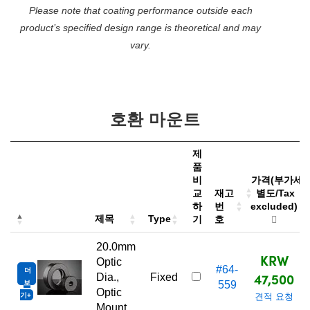
Please note that coating performance outside each
product’s specified design range is theoretical and may
vary.
호환 마운트
제
품
비
가격(부가세
교
재고
별도/Tax
하
번
excluded)
제목
Type
기
호
20.0mm
KRW
Optic
#64-
더
47,500
Dia.,
Fixed
보
559
Optic
기
견적 요청
Mount