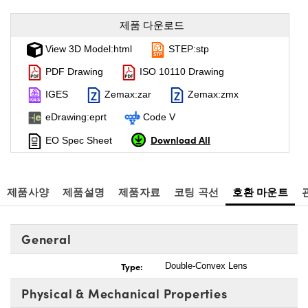
제품 다운로드
View 3D Model:html
STEP:stp
PDF Drawing
ISO 10110 Drawing
IGES
Zemax:zar
Zemax:zmx
eDrawing:eprt
Code V
Download All
EO Spec Sheet
제품사양
제품설명
제품자료
코팅 곡선
호환 마운트
General
Type:
Double-Convex Lens
Physical & Mechanical Properties