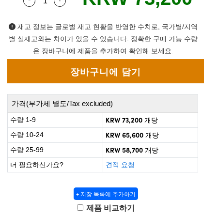
Quantity Selector
Use the plus and minus buttons to adjust the q
 Direct Microscopes
® Optical Components
on Labs™
재고 정보는 글로벌 재고 현황을 반영한 수치로, 국가별/지역
별 실재고와는 차이가 있을 수 있습니다. 정확한 구매 가능 수량
scopy
은 장바구니에 제품을 추가하여 확인해 보세요.
ics
가격(부가세 별도/Tax excluded)
n Gratings™
KRW 73,200
수량 1-9
개당
AX
KRW 65,600
수량 10-24
개당
KRW 58,700
수량 25-99
개당
tical Components
더 필요하신가요?
견적 요청
+ 저장 목록에 추가하기
nnovations (UFI)
제품 비교하기