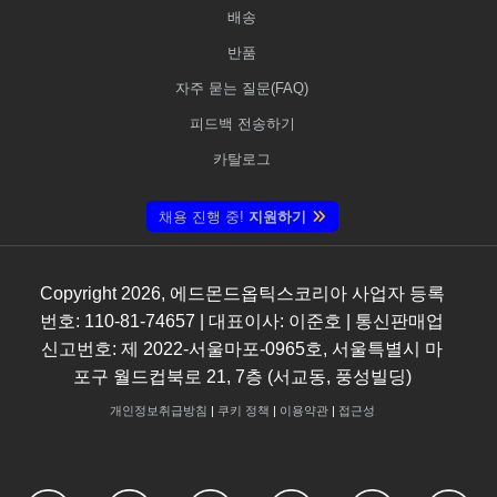
배송
반품
자주 묻는 질문(FAQ)
피드백 전송하기
카탈로그
채용 진행 중!
지원하기
Copyright
2026
, 에드몬드옵틱스코리아 사업자 등록
번호: 110-81-74657 | 대표이사: 이준호 | 통신판매업
신고번호: 제 2022-서울마포-0965호, 서울특별시 마
포구 월드컵북로 21, 7층 (서교동, 풍성빌딩)
개인정보취급방침
|
쿠키 정책
|
이용약관
|
접근성