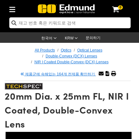
0
ptics
ser Optics
tomechanics
croscopy
asers
aging Lenses
ameras
라이트 & 조명
t Targets
ting & Detection
b & Production
p By Application
op By Brand
w Products
earance Products
ertified Products
nses
ors
em
tics® Objectives
ces
l Length Lenses
as
sion Lighting
Test Targets
trology
eaning
g
®
s
Laser Optics
 Optics
문의하기
한국어
KRW
rrors
es
ge System
bjectives
urement and Electronics
 Lenses
hernet Cameras
명
Test Targets
sion Solutions
 Handling Tools
ing
n
 신제품
Optics
d Optomechanics
All Products
Optics
Optical Lenses
Double-Convex (DCX) Lenses
d Diffusers
dows
Optical Mounts
bjectives
cs
 (S-Mount Lenses)
LIR Cameras
py Lighting
ysis & Stage Micrometers
urement and Electronics
ols
ameras
echanics
 Optomechanics
 Lasers
NIR I Coated Double-Convex (DCX) Lenses
제품군에 속해있는 164개 전제품 확인하기
ters
s
System
ctives
lifiers
iable Magnification Lenses
ion Cameras
ces
y Level Test Targets
hesives
opy
scopy
Lasers
d Microscopy
n Optics
ptics
bles and Breadboards
ctives
ty
 Objectives
meras
n Accessories
ts
ckened Products
onal Imaging
ng Lenses
 Microscopy
d Imaging Lenses
20mm Dia. x 25mm FL, NIR I
ers
m Expanders
Stages
rrected Objectives
hanics
ses
ng Cameras
nation
ings
rs
재질
Imaging
ras
Imaging Lenses
d Cameras
Coated, Double-Convex
cal Assemblies
ges and Slides
jugate Objectives
ssories
 Lenses
ion Labs Cameras™
opy
nd Accessories
al Imaging
nation
 Cameras
 Illumination
Lens
 Gratings
m Shaping
Apertures
Objectives
uction
oduction and Advanced
s
g and Roughness Standards
on Microscopy
g and Detection
Illumination
 Test Targets
hy