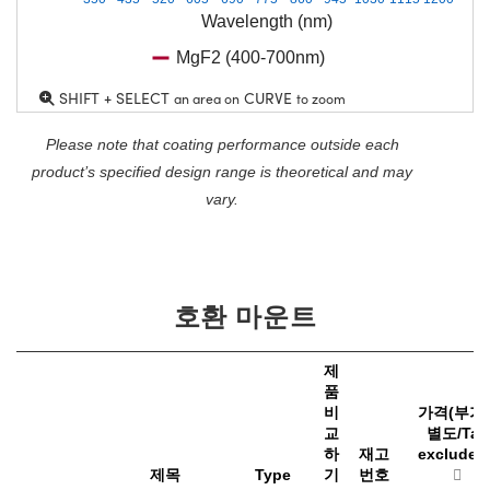
Wavelength (nm)
MgF2 (400-700nm)
SHIFT + SELECT
CURVE
an area on
to zoom
Please note that coating performance outside each
product’s specified design range is theoretical and may
vary.
호환 마운트
제
품
비
가격(부가
교
별도/Tax
하
재고
excluded
제목
Type
기
번호