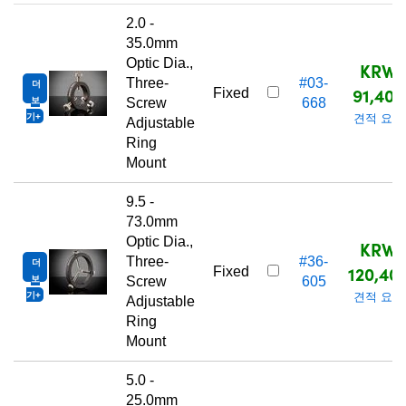
2.0 -
35.0mm
Optic Dia.,
KRW
Three-
#03-
더
91,400
Fixed
보
Screw
668
기
견적 요청
Adjustable
Ring
Mount
9.5 -
73.0mm
Optic Dia.,
KRW
Three-
#36-
더
120,40
Fixed
보
Screw
605
기
견적 요청
Adjustable
Ring
Mount
5.0 -
25.0mm