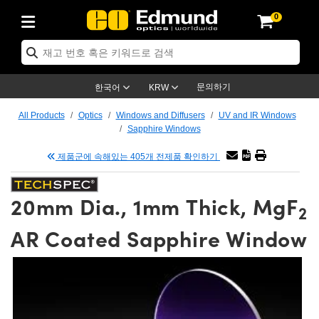
0
ptics
ser Optics
tomechanics
croscopy
asers
aging Lenses
ameras
라이트 & 조명
t Targets
ting & Detection
b & Production
p By Application
op By Brand
w Products
earance Products
ertified Products
nses
ors
em
tics® Objectives
ces
l Length Lenses
as
sion Lighting
Test Targets
trology
eaning
g
®
s
Laser Optics
 Optics
문의하기
한국어
KRW
rrors
es
ge System
bjectives
urement and Electronics
 Lenses
hernet Cameras
명
Test Targets
sion Solutions
 Handling Tools
ing
n
 신제품
Optics
d Optomechanics
All Products
Optics
Windows and Diffusers
UV and IR Windows
Sapphire Windows
d Diffusers
dows
Optical Mounts
bjectives
cs
 (S-Mount Lenses)
LIR Cameras
py Lighting
ysis & Stage Micrometers
urement and Electronics
ols
ameras
echanics
 Optomechanics
 Lasers
제품군에 속해있는 405개 전제품 확인하기
ters
s
System
ctives
lifiers
iable Magnification Lenses
ion Cameras
ces
y Level Test Targets
hesives
opy
scopy
Lasers
d Microscopy
20mm Dia., 1mm Thick, MgF
n Optics
ptics
bles and Breadboards
ctives
ty
 Objectives
meras
n Accessories
ts
ckened Products
onal Imaging
ng Lenses
 Microscopy
d Imaging Lenses
2
AR Coated Sapphire Window
ers
m Expanders
Stages
rrected Objectives
hanics
ses
ng Cameras
nation
ings
rs
재질
Imaging
ras
Imaging Lenses
d Cameras
cal Assemblies
ges and Slides
jugate Objectives
ssories
d Lenses
ion Labs Cameras™
opy
nd Accessories
al Imaging
nation
 Cameras
 Illumination
 Gratings
m Shaping
Apertures
Objectives
uction
oduction and Advanced
s
g and Roughness Standards
on Microscopy
g and Detection
Illumination
 Test Targets
hy