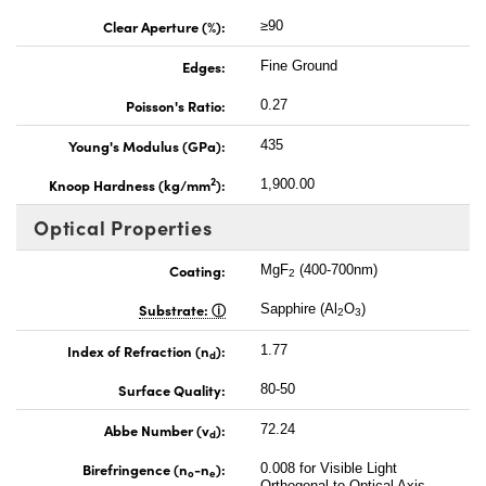
Clear Aperture (%):
≥90
Edges:
Fine Ground
Poisson's Ratio:
0.27
Young's Modulus (GPa):
435
2
Knoop Hardness (kg/mm
):
1,900.00
Optical Properties
Coating:
MgF
(400-700nm)
2
Substrate:
Sapphire (Al
O
)
2
3
Index of Refraction (n
):
1.77
d
Surface Quality:
80-50
Abbe Number (v
):
72.24
d
Birefringence (n
-n
):
0.008 for Visible Light
o
e
Orthogonal to Optical Axis