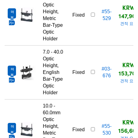
Optic
KRW
Height,
#55-
더
147,90
Fixed
보
Metric
529
기
견적 요청
Bar-Type
Optic
Holder
7.0 - 40.0
Optic
KRW
Height,
#03-
더
153,70
English
Fixed
보
676
Bar-Type
기
견적 요청
Optic
Holder
10.0 -
60.0mm
Optic
KRW
Height,
#55-
더
156,60
Fixed
보
Metric
530
기