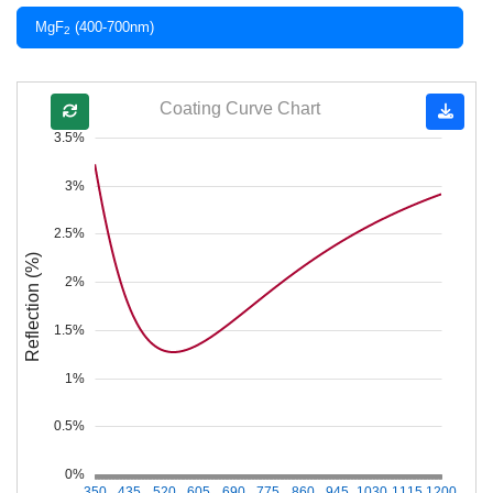
MgF
(400-700nm)
2
Coating Curve Chart
3.5%
3%
2.5%
Reflection (%)
2%
1.5%
1%
0.5%
0%
350
435
520
605
690
775
860
945
1030
1115
1200