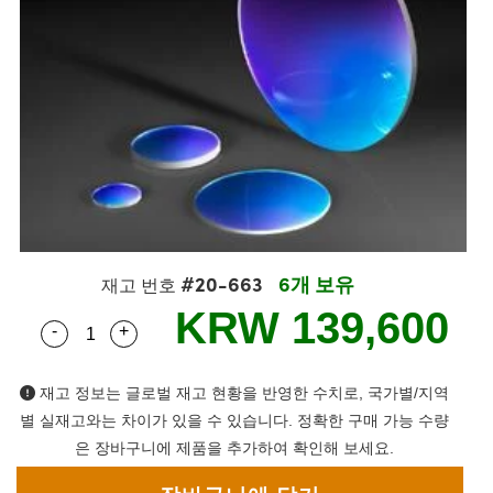
semblies
splitters
s
 Objectives
s
nt Tools
echnologies
llumination
실 또는 제품생산
Test Targets
 Testing and Detection
ns Accessories
tical Components
oscopy
echanics
명
ameras
ical Components
ty
R
Testing and Detection
d Lab and Production
tics
d Isolators
e Systems
 Cameras
g and Detection
rial Processing
Lab and Production
s
ization
 Filters
cessories and Optomechanics
실 또는 제품생산
oherence Tomography
ner
cs
ms
oom Lenses
 Interface Cameras
ptics
 신제품
 Targets
ystems
#20-663
6개 보유
재고 번호
eam Sputtering) Coated Optics
nd Stage Micrometers
ras
ng Development Systems
KRW 139,600
-
+
Quantity Selector
Use the plus and minus buttons to adjust the qua
e Optical Elements (DOE)
y Mechanics
hoto-Optical Company
재고 정보는 글로벌 재고 현황을 반영한 수치로, 국가별/지역
s
별 실재고와는 차이가 있을 수 있습니다. 정확한 구매 가능 수량
은 장바구니에 제품을 추가하여 확인해 보세요.
es and Couplers