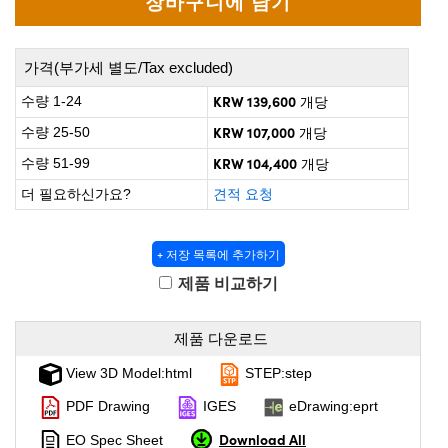
 Direct Microscopes
® Optical Components
on Labs™
가격(부가세 별도/Tax excluded)
scopy
KRW 139,600
수량 1-24
개당
KRW 107,000
수량 25-50
개당
ics
KRW 104,400
수량 51-99
개당
더 필요하신가요?
견적 요청
n Gratings™
+ 저장 목록에 추가하기
AX
제품 비교하기
tical Components
제품 다운로드
View 3D Model:html
STEP:step
nnovations (UFI)
PDF Drawing
IGES
eDrawing:eprt
Download All
EO Spec Sheet