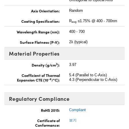
Axis Orientation:
Random
Coating Specification:
R
≤1.75% @ 400 - 700nm
avg
Wavelength Range (nm):
400 - 700
Surface Flatness (P-V):
2λ (typical)
Material Properties
3
Density (g/cm
):
3.97
Coefficient of Thermal
5.4 (Parallel to C-Axis)
-6
Expansion CTE (10
/°C):
4.3 (Perpendicular to C-Axis)
Regulatory Compliance
RoHS 2015:
Compliant
Certificate of
보기
Conformance: