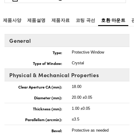
제품사양
제품설명
제품자료
코팅 곡선
호환 마운트
General
Type:
Protective Window
Type of Window:
Crystal
Physical & Mechanical Properties
Clear Aperture CA (mm):
18.00
Diameter (mm):
20.00 ±0.05
Thickness (mm):
1.00 ±0.05
Parallelism (arcmin):
≤3.5
Bevel:
Protective as needed