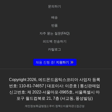
문의하기
배송
반품
자주 묻는 질문(FAQ)
피드백 전송하기
카탈로그
채용 진행 중!
지원하기
Copyright
2026
, 에드몬드옵틱스코리아 사업자 등록
번호: 110-81-74657 | 대표이사: 이준호 | 통신판매업
신고번호: 제 2022-서울마포-0965호, 서울특별시 마
포구 월드컵북로 21, 7층 (서교동, 풍성빌딩)
개인정보취급방침
|
쿠키 정책
|
이용약관
|
접근성