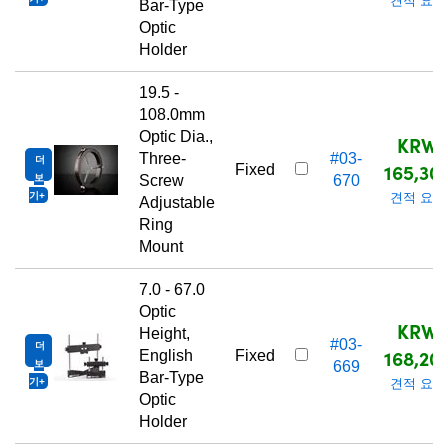
견적 요청
Bar-Type
Optic
Holder
19.5 -
108.0mm
Optic Dia.,
KRW
Three-
#03-
더
165,30
Fixed
보
Screw
670
기
견적 요청
Adjustable
Ring
Mount
7.0 - 67.0
Optic
KRW
Height,
#03-
더
168,20
English
Fixed
보
669
Bar-Type
기
견적 요청
Optic
Holder