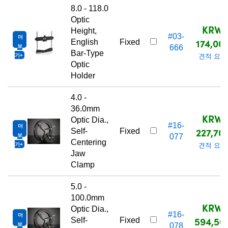
8.0 - 118.0
Optic
KRW
Height,
#03-
더
174,00
English
Fixed
보
666
Bar-Type
기
견적 요청
Optic
Holder
4.0 -
36.0mm
KRW
Optic Dia.,
#16-
더
227,70
Self-
Fixed
보
077
Centering
기
견적 요청
Jaw
Clamp
5.0 -
100.0mm
KRW
Optic Dia.,
#16-
더
594,50
Self-
Fixed
보
078