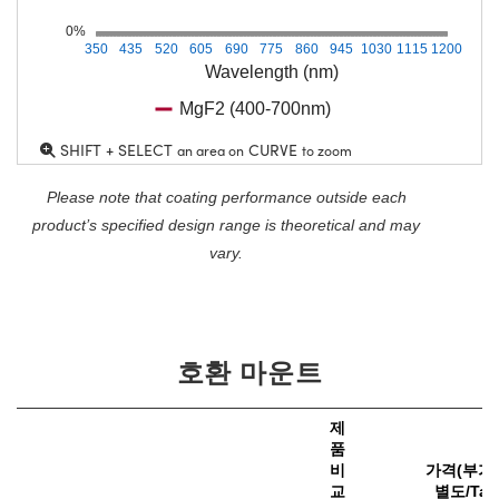
0%
350
435
520
605
690
775
860
945
1030
1115
1200
Wavelength (nm)
MgF2 (400-700nm)
SHIFT + SELECT
CURVE
an area on
to zoom
Please note that coating performance outside each
product’s specified design range is theoretical and may
vary.
호환 마운트
제
품
비
가격(부가
교
별도/Tax