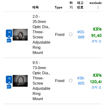
하
재고
excluded
제목
Type
기
번호
2.0 -
35.0mm
Optic Dia.,
KRW
Three-
#03-
더
91,400
Fixed
보
Screw
668
기
견적 요청
Adjustable
Ring
Mount
9.5 -
73.0mm
Optic Dia.,
KRW
Three-
#36-
더
120,40
Fixed
보
Screw
605
기
견적 요청
Adjustable
Ring
Mount