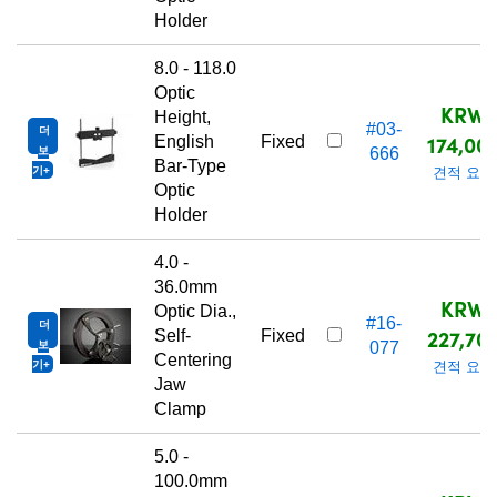
Holder
8.0 - 118.0
Optic
KRW
Height,
#03-
더
174,00
English
Fixed
보
666
Bar-Type
기
견적 요청
Optic
Holder
4.0 -
36.0mm
KRW
Optic Dia.,
#16-
더
227,70
Self-
Fixed
보
077
Centering
기
견적 요청
Jaw
Clamp
5.0 -
100.0mm