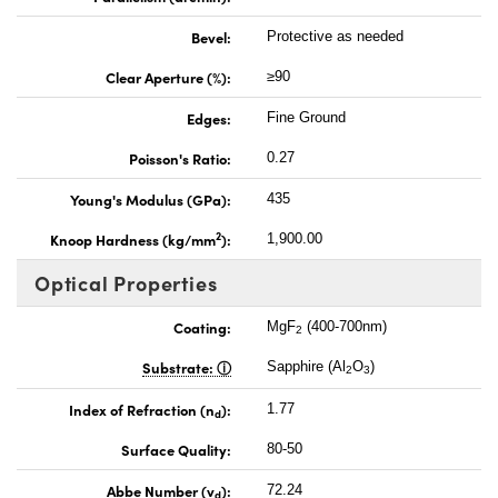
Bevel:
Protective as needed
Clear Aperture (%):
≥90
Edges:
Fine Ground
Poisson's Ratio:
0.27
Young's Modulus (GPa):
435
2
Knoop Hardness (kg/mm
):
1,900.00
Optical Properties
Coating:
MgF
(400-700nm)
2
Substrate:
Sapphire (Al
O
)
2
3
Index of Refraction (n
):
1.77
d
Surface Quality:
80-50
Abbe Number (v
):
72.24
d