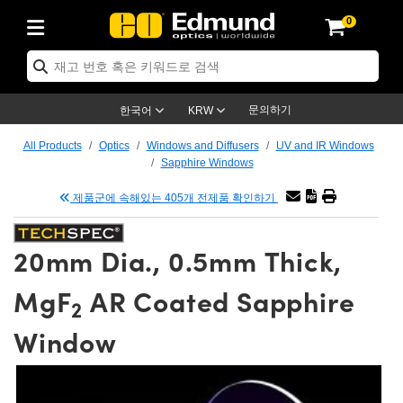
0
ptics
ser Optics
tomechanics
croscopy
asers
aging Lenses
ameras
라이트 & 조명
t Targets
ting & Detection
b & Production
p By Application
op By Brand
w Products
earance Products
ertified Products
nses
ors
em
tics® Objectives
ces
l Length Lenses
as
sion Lighting
Test Targets
trology
eaning
g
®
s
Laser Optics
 Optics
문의하기
한국어
KRW
rrors
es
ge System
bjectives
urement and Electronics
 Lenses
hernet Cameras
명
Test Targets
sion Solutions
 Handling Tools
ing
n
 신제품
Optics
d Optomechanics
All Products
Optics
Windows and Diffusers
UV and IR Windows
Sapphire Windows
d Diffusers
dows
Optical Mounts
bjectives
cs
 (S-Mount Lenses)
LIR Cameras
py Lighting
ysis & Stage Micrometers
urement and Electronics
ols
ameras
echanics
 Optomechanics
 Lasers
제품군에 속해있는 405개 전제품 확인하기
ters
s
System
ctives
lifiers
iable Magnification Lenses
ion Cameras
ces
y Level Test Targets
hesives
opy
scopy
Lasers
d Microscopy
20mm Dia., 0.5mm Thick,
n Optics
ptics
bles and Breadboards
ctives
ty
 Objectives
meras
n Accessories
ts
ckened Products
onal Imaging
ng Lenses
 Microscopy
d Imaging Lenses
MgF
AR Coated Sapphire
ers
m Expanders
Stages
rrected Objectives
hanics
ses
ng Cameras
nation
ings
rs
재질
Imaging
ras
Imaging Lenses
d Cameras
2
Window
cal Assemblies
ges and Slides
jugate Objectives
ssories
d Lenses
ion Labs Cameras™
opy
nd Accessories
al Imaging
nation
 Cameras
 Illumination
 Gratings
m Shaping
Apertures
Objectives
uction
oduction and Advanced
s
g and Roughness Standards
on Microscopy
g and Detection
Illumination
 Test Targets
hy