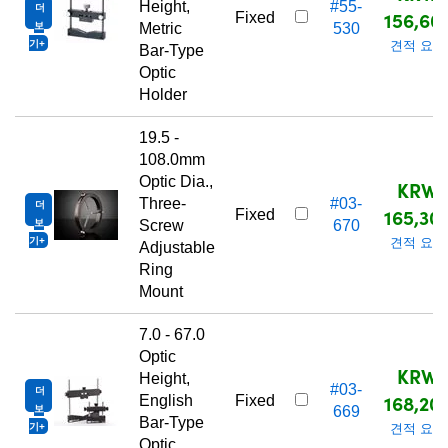
Height,
#55-
더
156,60
Fixed
보
Metric
530
기
견적 요청
Bar-Type
Optic
Holder
19.5 -
108.0mm
Optic Dia.,
KRW
Three-
#03-
더
165,30
Fixed
보
Screw
670
기
견적 요청
Adjustable
Ring
Mount
7.0 - 67.0
Optic
KRW
Height,
#03-
더
168,20
English
Fixed
보
669
Bar-Type
기
견적 요청
Optic