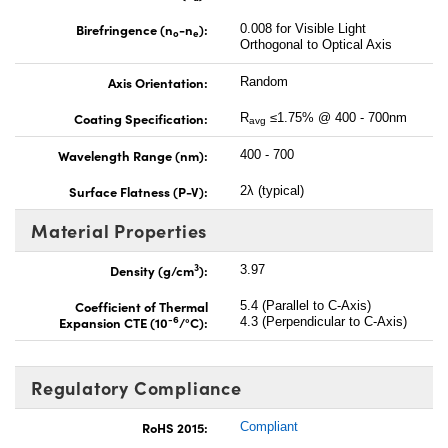
Birefringence (n
-n
):
0.008 for Visible Light
o
e
Orthogonal to Optical Axis
Axis Orientation:
Random
Coating Specification:
R
≤1.75% @ 400 - 700nm
avg
Wavelength Range (nm):
400 - 700
Surface Flatness (P-V):
2λ (typical)
Material Properties
3
Density (g/cm
):
3.97
Coefficient of Thermal
5.4 (Parallel to C-Axis)
-6
Expansion CTE (10
/°C):
4.3 (Perpendicular to C-Axis)
Regulatory Compliance
RoHS 2015:
Compliant