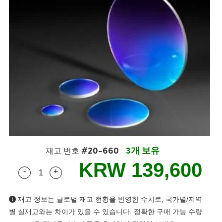
semblies
splitters
s
 Objectives
s
nt Tools
echnologies
llumination
실 또는 제품생산
Test Targets
 Testing and Detection
ns Accessories
tical Components
oscopy
echanics
명
ameras
ical Components
ty
R
Testing and Detection
d Lab and Production
tics
d Isolators
e Systems
 Cameras
g and Detection
rial Processing
Lab and Production
s
ization
 Filters
cessories and Optomechanics
실 또는 제품생산
oherence Tomography
ner
cs
ms
oom Lenses
 Interface Cameras
ptics
 신제품
 Targets
ystems
eam Sputtering) Coated Optics
nd Stage Micrometers
ras
ng Development Systems
#20-660
3개 보유
재고 번호
e Optical Elements (DOE)
y Mechanics
hoto-Optical Company
KRW 139,600
-
+
Quantity Selector
Use the plus and minus buttons to adjust the qua
s
재고 정보는 글로벌 재고 현황을 반영한 수치로, 국가별/지역
es and Couplers
별 실재고와는 차이가 있을 수 있습니다. 정확한 구매 가능 수량