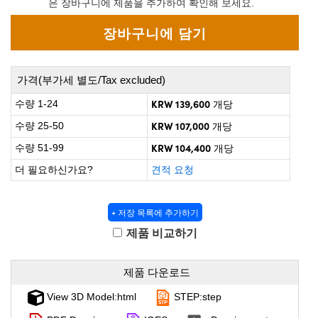
은 장바구니에 제품을 추가하여 확인해 보세요.
 Direct Microscopes
® Optical Components
on Labs™
scopy
가격(부가세 별도/Tax excluded)
ics
KRW 139,600
수량 1-24
개당
KRW 107,000
수량 25-50
개당
KRW 104,400
수량 51-99
개당
n Gratings™
더 필요하신가요?
견적 요청
AX
+ 저장 목록에 추가하기
tical Components
제품 비교하기
제품 다운로드
nnovations (UFI)
View 3D Model:html
STEP:step