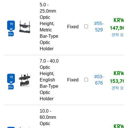
5.0 -
25.0mm
Optic
KRW
Height,
#55-
더
147,90
Fixed
보
Metric
529
기
견적 요청
Bar-Type
Optic
Holder
7.0 - 40.0
Optic
KRW
Height,
#03-
더
153,70
English
Fixed
보
676
Bar-Type
기
견적 요청
Optic
Holder
10.0 -
60.0mm
Optic
KRW