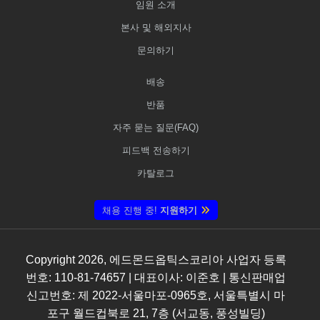
임원 소개
본사 및 해외지사
문의하기
배송
반품
자주 묻는 질문(FAQ)
피드백 전송하기
카탈로그
채용 진행 중!
지원하기
Copyright
2026
, 에드몬드옵틱스코리아 사업자 등록
번호: 110-81-74657 | 대표이사: 이준호 | 통신판매업
신고번호: 제 2022-서울마포-0965호, 서울특별시 마
포구 월드컵북로 21, 7층 (서교동, 풍성빌딩)