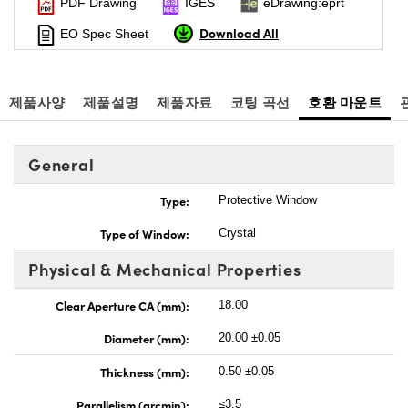
PDF Drawing
IGES
eDrawing:eprt
Download All
EO Spec Sheet
제품사양
제품설명
제품자료
코팅 곡선
호환 마운트
General
Type:
Protective Window
Type of Window:
Crystal
Physical & Mechanical Properties
Clear Aperture CA (mm):
18.00
Diameter (mm):
20.00 ±0.05
Thickness (mm):
0.50 ±0.05
Parallelism (arcmin):
≤3.5