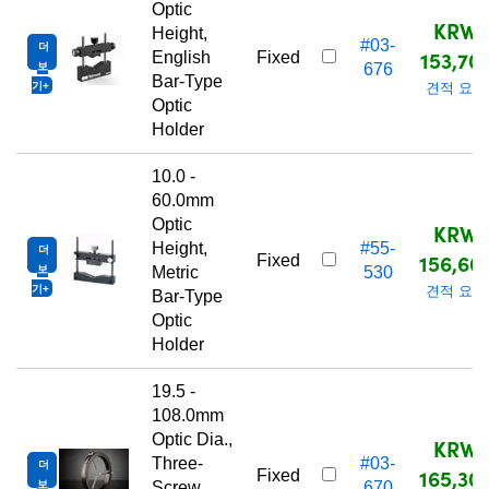
Optic
KRW
Height,
#03-
더
153,70
English
Fixed
보
676
Bar-Type
기
견적 요청
Optic
Holder
10.0 -
60.0mm
Optic
KRW
Height,
#55-
더
156,60
Fixed
보
Metric
530
기
견적 요청
Bar-Type
Optic
Holder
19.5 -
108.0mm
Optic Dia.,
KRW
Three-
#03-
더
165,30
Fixed
보
Screw
670