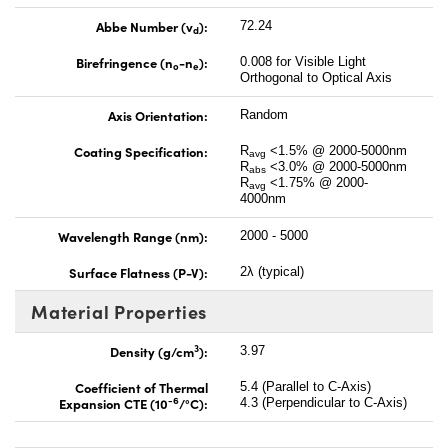
Abbe Number (v
):
72.24
d
Birefringence (n
-n
):
0.008 for Visible Light
o
e
Orthogonal to Optical Axis
Axis Orientation:
Random
Coating Specification:
R
<1.5% @ 2000-5000nm
avg
R
<3.0% @ 2000-5000nm
abs
R
<1.75% @ 2000-
avg
4000nm
Wavelength Range (nm):
2000 - 5000
Surface Flatness (P-V):
2λ (typical)
Material Properties
3
Density (g/cm
):
3.97
Coefficient of Thermal
5.4 (Parallel to C-Axis)
-6
Expansion CTE (10
/°C):
4.3 (Perpendicular to C-Axis)