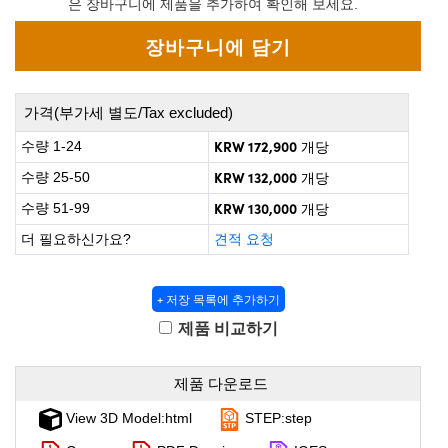
은 장바구니에 제품을 추가하여 확인해 보세요.
 Direct Microscopes
® Optical Components
on Labs™
scopy
가격(부가세 별도/Tax excluded)
ics
KRW 172,900
수량 1-24
개당
KRW 132,000
수량 25-50
개당
KRW 130,000
수량 51-99
개당
n Gratings™
더 필요하신가요?
견적 요청
AX
+ 저장 목록에 추가하기
tical Components
제품 비교하기
제품 다운로드
nnovations (UFI)
View 3D Model:html
STEP:step