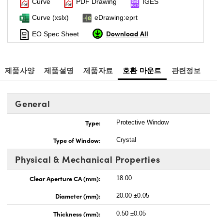
Curve
PDF Drawing
IGES
Curve (xslx)
eDrawing:eprt
Download All
EO Spec Sheet
제품사양
제품설명
제품자료
호환 마운트
관련정보
General
Type:
Protective Window
Type of Window:
Crystal
Physical & Mechanical Properties
Clear Aperture CA (mm):
18.00
Diameter (mm):
20.00 ±0.05
Thickness (mm):
0.50 ±0.05