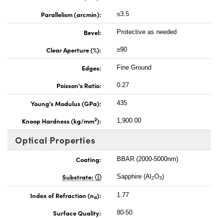
Parallelism (arcmin):
≤3.5
Bevel:
Protective as needed
Clear Aperture (%):
≥90
Edges:
Fine Ground
Poisson's Ratio:
0.27
Young's Modulus (GPa):
435
2
Knoop Hardness (kg/mm
):
1,900.00
Optical Properties
Coating:
BBAR (2000-5000nm)
Substrate:
Sapphire (Al
O
)
2
3
Index of Refraction (n
):
1.77
d
Surface Quality:
80-50