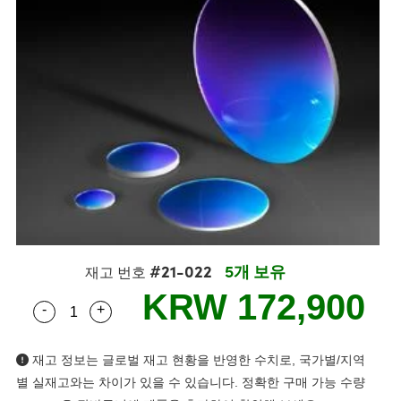
semblies
splitters
s
 Objectives
s
nt Tools
echnologies
llumination
실 또는 제품생산
Test Targets
 Testing and Detection
ns Accessories
tical Components
oscopy
echanics
명
ameras
ical Components
ty
R
Testing and Detection
d Lab and Production
tics
d Isolators
e Systems
 Cameras
g and Detection
rial Processing
Lab and Production
s
ization
 Filters
cessories and Optomechanics
실 또는 제품생산
oherence Tomography
ner
cs
ms
oom Lenses
 Interface Cameras
ptics
 신제품
 Targets
ystems
eam Sputtering) Coated Optics
nd Stage Micrometers
ras
ng Development Systems
#21-022
5개 보유
재고 번호
e Optical Elements (DOE)
y Mechanics
hoto-Optical Company
KRW 172,900
-
+
Quantity Selector
Use the plus and minus buttons to adjust the qua
s
재고 정보는 글로벌 재고 현황을 반영한 수치로, 국가별/지역
es and Couplers
별 실재고와는 차이가 있을 수 있습니다. 정확한 구매 가능 수량