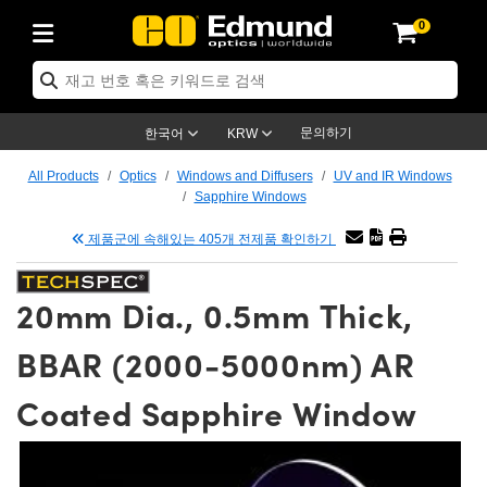
0
ptics
ser Optics
tomechanics
croscopy
asers
aging Lenses
ameras
라이트 & 조명
t Targets
ting & Detection
b & Production
p By Application
op By Brand
w Products
earance Products
ertified Products
nses
ors
em
tics® Objectives
ces
l Length Lenses
as
sion Lighting
Test Targets
trology
eaning
g
®
s
Laser Optics
 Optics
문의하기
한국어
KRW
rrors
es
ge System
bjectives
urement and Electronics
 Lenses
hernet Cameras
명
Test Targets
sion Solutions
 Handling Tools
ing
n
 신제품
Optics
d Optomechanics
All Products
Optics
Windows and Diffusers
UV and IR Windows
Sapphire Windows
d Diffusers
dows
Optical Mounts
bjectives
cs
 (S-Mount Lenses)
LIR Cameras
py Lighting
ysis & Stage Micrometers
urement and Electronics
ols
ameras
echanics
 Optomechanics
 Lasers
제품군에 속해있는 405개 전제품 확인하기
ters
s
System
ctives
lifiers
iable Magnification Lenses
ion Cameras
ces
y Level Test Targets
hesives
opy
scopy
Lasers
d Microscopy
20mm Dia., 0.5mm Thick,
n Optics
ptics
bles and Breadboards
ctives
ty
 Objectives
meras
n Accessories
ts
ckened Products
onal Imaging
ng Lenses
 Microscopy
d Imaging Lenses
BBAR (2000-5000nm) AR
ers
m Expanders
Stages
rrected Objectives
hanics
ses
ng Cameras
nation
ings
rs
재질
Imaging
ras
Imaging Lenses
d Cameras
Coated Sapphire Window
cal Assemblies
ges and Slides
jugate Objectives
ssories
d Lenses
ion Labs Cameras™
opy
nd Accessories
al Imaging
nation
 Cameras
 Illumination
 Gratings
m Shaping
Apertures
Objectives
uction
oduction and Advanced
s
g and Roughness Standards
on Microscopy
g and Detection
Illumination
 Test Targets
hy