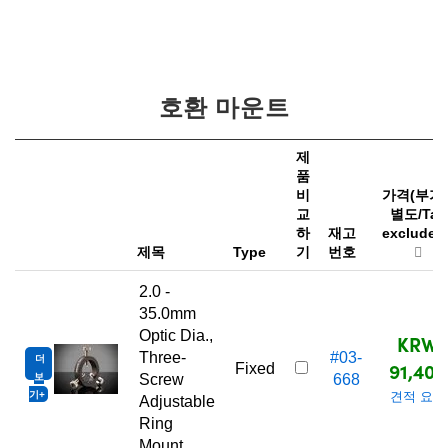
호환 마운트
제
품
비
가격(부가
교
별도/Tax
하
재고
excluded
제목
Type
기
번호
2.0 -
35.0mm
Optic Dia.,
KRW
Three-
#03-
더
91,400
Fixed
보
Screw
668
기
견적 요청
Adjustable
Ring
Mount