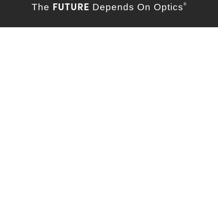
FUTURE
The
Depends On Optics
®