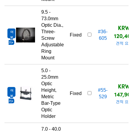
9.5 -
73.0mm
Optic Dia.,
KRW
Three-
#36-
더
120,40
Fixed
보
Screw
605
기
견적 요청
Adjustable
Ring
Mount
5.0 -
25.0mm
Optic
KRW
Height,
#55-
더
147,90
Fixed
보
Metric
529
기
견적 요청
Bar-Type
Optic
Holder
7.0 - 40.0