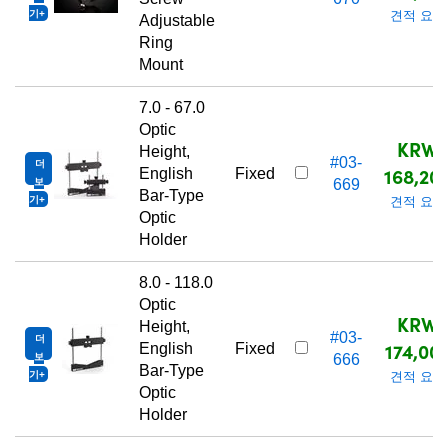
기
견적 요청
Adjustable
Ring
Mount
7.0 - 67.0
Optic
KRW
Height,
#03-
더
168,20
English
Fixed
보
669
Bar-Type
기
견적 요청
Optic
Holder
8.0 - 118.0
Optic
KRW
Height,
#03-
더
174,00
English
Fixed
보
666
Bar-Type
기
견적 요청
Optic
Holder