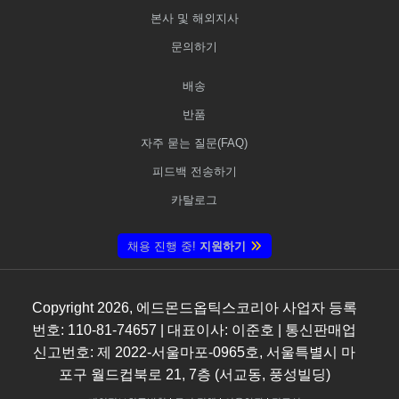
본사 및 해외지사
문의하기
배송
반품
자주 묻는 질문(FAQ)
피드백 전송하기
카탈로그
채용 진행 중!
지원하기
Copyright
2026
, 에드몬드옵틱스코리아 사업자 등록
번호: 110-81-74657 | 대표이사: 이준호 | 통신판매업
신고번호: 제 2022-서울마포-0965호, 서울특별시 마
포구 월드컵북로 21, 7층 (서교동, 풍성빌딩)