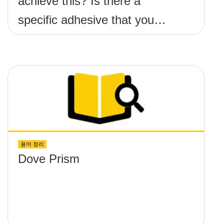
achieve this? Is there a
specific adhesive that you
recommend?
용어 정리
Dove Prism