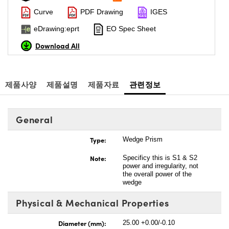
Curve
PDF Drawing
IGES
eDrawing:eprt
EO Spec Sheet
Download All
제품사양
제품설명
제품자료
관련정보
General
Type:
Wedge Prism
Note:
Specificy this is S1 & S2
power and irregularity, not
the overall power of the
wedge
Physical & Mechanical Properties
Diameter (mm):
25.00 +0.00/-0.10