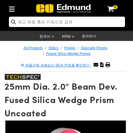
0
ptics
ser Optics
tomechanics
croscopy
asers
aging Lenses
ameras
라이트 & 조명
t Targets
ting & Detection
b & Production
p By Application
op By Brand
w Products
earance Products
ertified Products
nses
ors
em
tics® Objectives
ces
l Length Lenses
as
sion Lighting
Test Targets
trology
eaning
g
®
s
Laser Optics
 Optics
문의하기
한국어
KRW
rrors
es
ge System
bjectives
urement and Electronics
 Lenses
hernet Cameras
명
Test Targets
sion Solutions
 Handling Tools
ing
n
 신제품
Optics
d Optomechanics
All Products
Optics
Prisms
Specialty Prisms
Fused Silica Wedge Prisms
d Diffusers
dows
Optical Mounts
bjectives
cs
 (S-Mount Lenses)
LIR Cameras
py Lighting
ysis & Stage Micrometers
urement and Electronics
ols
ameras
echanics
 Optomechanics
 Lasers
제품군에 속해있는 56개 전제품 확인하기
ters
s
System
ctives
lifiers
iable Magnification Lenses
ion Cameras
ces
y Level Test Targets
hesives
opy
scopy
Lasers
d Microscopy
25mm Dia. 2.0° Beam Dev.
n Optics
ptics
bles and Breadboards
ctives
ty
 Objectives
meras
n Accessories
ts
ckened Products
onal Imaging
ng Lenses
 Microscopy
d Imaging Lenses
Fused Silica Wedge Prism
ers
m Expanders
Stages
rrected Objectives
hanics
ses
ng Cameras
nation
ings
rs
재질
Imaging
ras
Imaging Lenses
d Cameras
Uncoated
cal Assemblies
ges and Slides
jugate Objectives
ssories
d Lenses
ion Labs Cameras™
opy
nd Accessories
al Imaging
nation
 Cameras
 Illumination
 Gratings
m Shaping
Apertures
Objectives
uction
oduction and Advanced
s
g and Roughness Standards
on Microscopy
g and Detection
Illumination
 Test Targets
hy