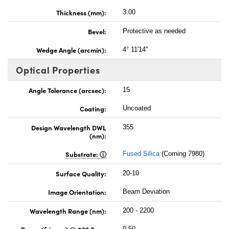
Thickness (mm):
3.00
Bevel:
Protective as needed
Wedge Angle (arcmin):
4° 11'14''
Optical Properties
Angle Tolerance (arcsec):
15
Coating:
Uncoated
Design Wavelength DWL
355
(nm):
Substrate:
Fused Silica
(Corning 7980)
Surface Quality:
20-10
Image Orientation:
Beam Deviation
Wavelength Range (nm):
200 - 2200
Power (fringes) @ 632.8nm:
0.50