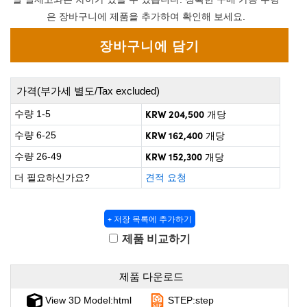
 Direct Microscopes
® Optical Components
은 장바구니에 제품을 추가하여 확인해 보세요.
on Labs™
scopy
가격(부가세 별도/Tax excluded)
ics
KRW 204,500
수량 1-5
개당
KRW 162,400
수량 6-25
개당
n Gratings™
KRW 152,300
수량 26-49
개당
더 필요하신가요?
견적 요청
AX
tical Components
+ 저장 목록에 추가하기
제품 비교하기
nnovations (UFI)
제품 다운로드
View 3D Model:html
STEP:step