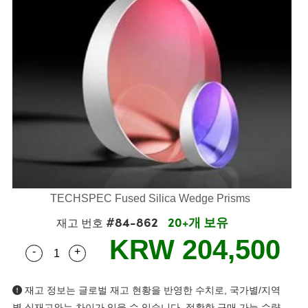
semblies
splitters
s
 Objectives
s
nt Tools
echnologies
llumination
실 또는 제품생산
Test Targets
 Testing and Detection
ns Accessories
tical Components
oscopy
echanics
명
ameras
ical Components
ty
R
Testing and Detection
d Lab and Production
tics
d Isolators
e Systems
 Cameras
g and Detection
rial Processing
Lab and Production
s
ization
 Filters
cessories and Optomechanics
실 또는 제품생산
oherence Tomography
ner
cs
ms
oom Lenses
 Interface Cameras
ptics
 신제품
 Targets
ystems
eam Sputtering) Coated Optics
nd Stage Micrometers
ras
ng Development Systems
TECHSPEC Fused Silica Wedge Prisms
#84-862
20+개 보유
e Optical Elements (DOE)
y Mechanics
hoto-Optical Company
재고 번호
KRW 204,500
-
+
s
Quantity Selector
Use the plus and minus buttons to adjust the qua
es and Couplers
재고 정보는 글로벌 재고 현황을 반영한 수치로, 국가별/지역
별 실재고와는 차이가 있을 수 있습니다. 정확한 구매 가능 수량