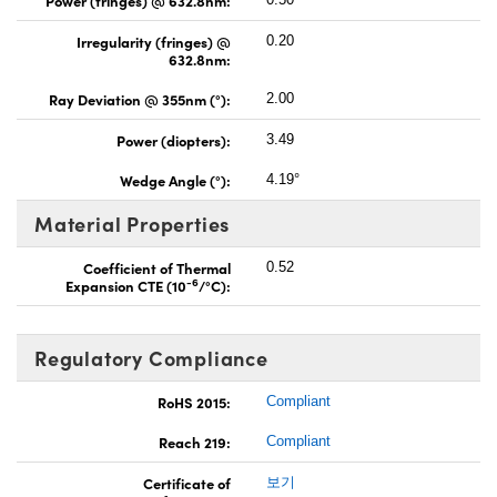
Irregularity (fringes) @
0.20
632.8nm:
Ray Deviation @ 355nm (°):
2.00
Power (diopters):
3.49
Wedge Angle (°):
4.19°
Material Properties
Coefficient of Thermal
0.52
-6
Expansion CTE (10
/°C):
Regulatory Compliance
RoHS 2015:
Compliant
Reach 219:
Compliant
Certificate of
보기