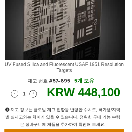
es
ers
ctives
cessories
ols
logies
nation
는 제품생산
argets
ing and Detection
 Components
y
nics
s
Components
g and Detection
and Production
ators
tems
as
 Detection
rocessing
nd Production
on
rs
ries and Optomechanics
는 제품생산
nce Tomography
enses
rface Cameras
UV Fused Silica and Fluorescent USAF 1951 Resolution
품
ets
s
Targets
#57-895
5개 보유
재고 번호
uttering) Coated Optics
ge Micrometers
elopment Systems
KRW 448,100
-
+
Quantity Selector
Use the plus and minus buttons to adjust the qua
cal Elements (DOE)
hanics
Optical Company
재고 정보는 글로벌 재고 현황을 반영한 수치로, 국가별/지역
별 실재고와는 차이가 있을 수 있습니다. 정확한 구매 가능 수량
d Couplers
은 장바구니에 제품을 추가하여 확인해 보세요.