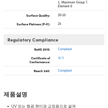
1, Maximum Group 7,
Element 6
Surface Quality:
20-10
Surface Flatness (P-V):
2λ
Regulatory Compliance
RoHS 2015:
Compliant
Certificate of
보기
Conformance:
Reach 240:
Compliant
제품설명
UV 또는 형광 현미경 교정용으로 설계