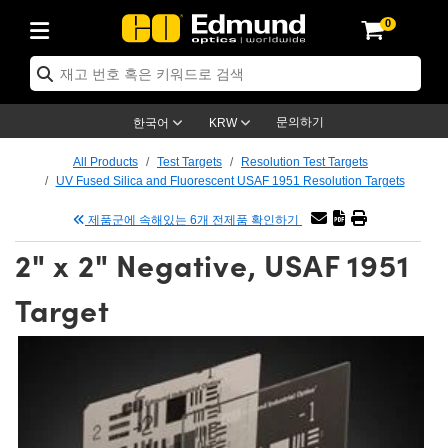
0
ptics
chanics
copy
 Lenses
as
 & 조명
rgets
& Detection
roduction
 Application
y Brand
oducts
ce Products
ied Products
Objectives
th Lenses
ighting
argets
gy
Optics
s
문의하기
한국어
KRW
stem
ives
nt and Electronics
es
t Cameras
argets
olutions
ling Tools
품
s
omechanics
All Products
Test Targets
Resolution Test Targets
UV Fused Silica and Fluorescent USAF 1951 Resolution Targets
fusers
l Mounts
ves
ount Lenses)
ameras
ghting
& Stage Micrometers
nt and Electronics
s
nics
mechanics
s
제품군에 속해있는 6개 전제품 확인하기
m
s
 Magnification Lenses
meras
el Test Targets
s
s
oscopy
2" x 2" Negative, USAF 1951
ics
and Breadboards
ctives
essories
d Products
Imaging
ses
oscopy
ing Lenses
Target
nders
s
d Objectives
meras
ng
ng Lenses
eras
semblies
nd Slides
 Objectives
s
es
bs Cameras™
cessories
aging
ras
ination
ings
ping
res
ives
n
ion and Advanced Photography
 Roughness Standards
roscopy
 Detection
nation
Targets