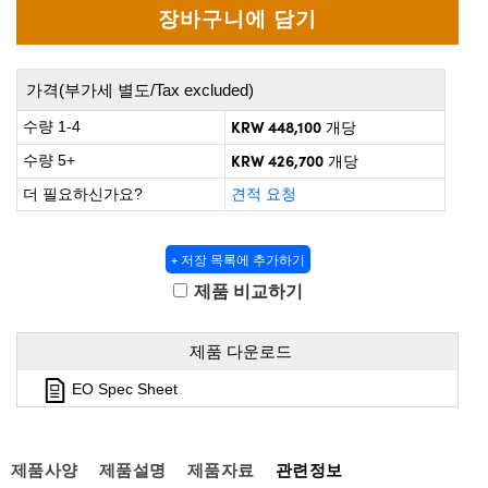
ct Microscopes
cal Components
bs™
가격(부가세 별도/Tax excluded)
KRW 448,100
수량 1-4
개당
KRW 426,700
수량 5+
개당
더 필요하신가요?
견적 요청
tings™
+ 저장 목록에 추가하기
제품 비교하기
 Components
제품 다운로드
EO Spec Sheet
ions (UFI)
제품사양
제품설명
제품자료
관련정보