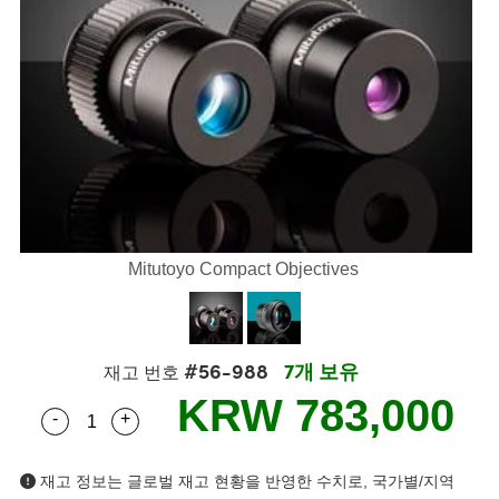
lies
tters
jectives
ccessories
ools
nologies
ination
또는 제품생산
 Targets
ting and Detection
al Components
opy
anics
ras
l Components
ing and Detection
b and Production
s
olators
stems
eras
d Detection
 Processing
 and Production
ion
ters
ories and Optomechanics
또는 제품생산
ence Tomography
 Lenses
terface Cameras
s
제품
rgets
ms
Mitutoyo Compact Objectives
Sputtering) Coated Optics
tage Micrometers
evelopment Systems
tical Elements (DOE)
echanics
-Optical Company
#56-988
7개 보유
재고 번호
KRW 783,000
-
+
Quantity Selector
Use the plus and minus buttons to adjust the qua
nd Couplers
재고 정보는 글로벌 재고 현황을 반영한 수치로, 국가별/지역