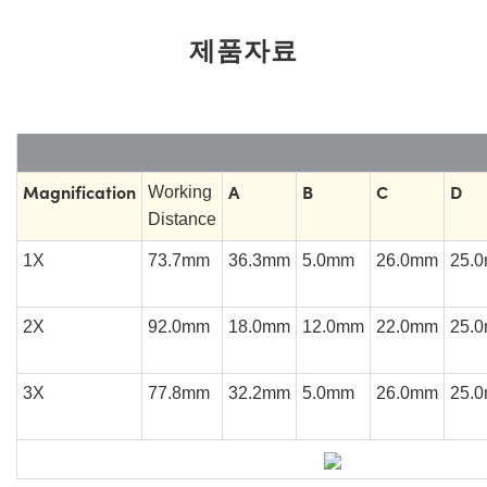
제품자료
Magnification
A
B
C
D
Working
Distance
1X
73.7mm
36.3mm
5.0mm
26.0mm
25.
2X
92.0mm
18.0mm
12.0mm
22.0mm
25.
3X
77.8mm
32.2mm
5.0mm
26.0mm
25.