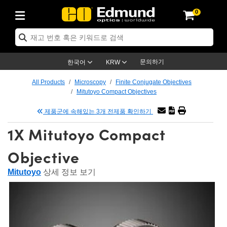
0
cs
 Optics
mechanics
oscopy
rs
ng Lenses
ras
트 & 조명
argets
g & Detection
 Production
y Application
By Brand
roducts
ance Products
ified Products
® Objectives
ngth Lenses
 Lighting
 Targets
logy
ng
r Optics
ics
문의하기
한국어
KRW
s
System
tives
ment and Electronics
ses
net Cameras
 Targets
 Solutions
dling Tools
제품
ics
ptomechanics
All Products
Microscopy
Finite Conjugate Objectives
Mitutoyo Compact Objectives
iffusers
s
cal Mounts
tives
-Mount Lenses)
 Cameras
ighting
s & Stage Micrometers
ment and Electronics
ras
anics
tomechanics
ers
제품군에 속해있는 3개 전제품 확인하기
em
es
ers
e Magnification Lenses
Cameras
vel Test Targets
ves
py
rs
croscopy
1X Mitutoyo Compact
ptics
s
s and Breadboards
es
jectives
s
ccessories
ed Products
 Imaging
enses
roscopy
aging Lenses
Objective
panders
ges
ted Objectives
cs
ameras
on
ging
ging Lenses
meras
Mitutoyo
상세 정보 보기
Assemblies
 and Slides
te Objectives
ies
nses
Labs Cameras™
Accessories
Imaging
on
meras
umination
atings
aping
tures
ctives
ion
tion and Advanced Photography
nd Roughness Standards
icroscopy
d Detection
mination
t Targets