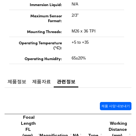
Immersion Liquid:
N/A
Maximum Sensor
2/3"
Format:
Mounting Threads:
M26 x 36 TPI
Operating Temperature
+5 to +35
(°C):
Operating Humidity:
65±20%
제품정보
제품자료
관련정보
제품 사양 내보내기
Focal
Length
Working
FL
Distance
(mm)
Magnification
NA
Type
(mm)