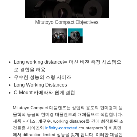
lies
tters
jectives
ccessories
ools
nologies
ination
또는 제품생산
 Targets
ting and Detection
al Components
opy
anics
ras
l Components
ing and Detection
b and Production
Mitutoyo Compact Objectives
s
olators
stems
eras
d Detection
 Processing
 and Production
ion
ters
ories and Optomechanics
또는 제품생산
ence Tomography
 Lenses
terface Cameras
Long working distance는 머신 비전 측정 시스템으
로 결합을 허용
s
제품
rgets
ms
우수한 성능의 소형 사이즈
Sputtering) Coated Optics
tage Micrometers
evelopment Systems
Long Working Distances
C-Mount 카메라와 쉽게 결합
tical Elements (DOE)
echanics
-Optical Company
Mitutoyo Compact 대물렌즈는 상업적 용도의 현미경과 생
물학적 등급의 현미경 대물렌즈의 대체품으로 적합합니다.
제품 사이즈, 개구수, working distance들 간에 최적화된 조
nd Couplers
건들은 사이즈와
infinity-corrected
counterparts의 비용면
에서 diffraction limited 성능을 갖게 됩니다. 이러한 대물렌