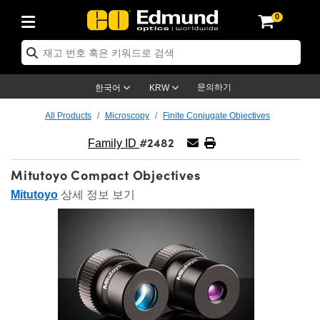
0
cs
 Optics
mechanics
oscopy
rs
ng Lenses
ras
트 & 조명
argets
g & Detection
 Production
y Application
By Brand
roducts
ance Products
ified Products
® Objectives
ngth Lenses
 Lighting
 Targets
logy
ng
r Optics
ics
문의하기
한국어
KRW
s
System
tives
ment and Electronics
ses
net Cameras
 Targets
 Solutions
dling Tools
제품
ics
ptomechanics
All Products
Microscopy
Finite Conjugate Objectives
#2482
iffusers
s
cal Mounts
tives
-Mount Lenses)
 Cameras
ighting
s & Stage Micrometers
ment and Electronics
ras
anics
tomechanics
ers
Family ID
Mitutoyo Compact Objectives
em
es
ers
e Magnification Lenses
Cameras
vel Test Targets
ves
py
rs
croscopy
Mitutoyo
상세 정보 보기
ptics
s
s and Breadboards
es
jectives
s
ccessories
ed Products
 Imaging
enses
roscopy
aging Lenses
panders
ges
ted Objectives
cs
ameras
on
ging
ging Lenses
meras
Assemblies
 and Slides
te Objectives
ies
nses
Labs Cameras™
Accessories
Imaging
on
meras
umination
atings
aping
tures
ctives
ion
tion and Advanced Photography
nd Roughness Standards
icroscopy
d Detection
mination
t Targets