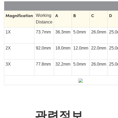
Magnification
A
B
C
D
Working
Distance
1X
73.7mm
36.3mm
5.0mm
26.0mm
25.
2X
92.0mm
18.0mm
12.0mm
22.0mm
25.
3X
77.8mm
32.2mm
5.0mm
26.0mm
25.
관련정보