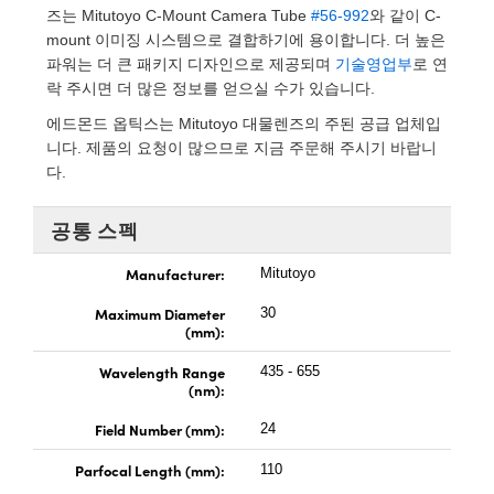
rect Microscopes
tical Components
즈는 Mitutoyo C-Mount Camera Tube
#56-992
와 같이 C-
mount 이미징 시스템으로 결합하기에 용이합니다. 더 높은
Labs™
파워는 더 큰 패키지 디자인으로 제공되며
기술영업부
로 연
락 주시면 더 많은 정보를 얻으실 수가 있습니다.
py
에드몬드 옵틱스는 Mitutoyo 대물렌즈의 주된 공급 업체입
니다. 제품의 요청이 많으므로 지금 주문해 주시기 바랍니
다.
공통 스펙
atings™
Manufacturer:
Mitutoyo
Maximum Diameter
30
(mm):
al Components
Wavelength Range
435 - 655
(nm):
Field Number (mm):
24
ations (UFI)
Parfocal Length (mm):
110