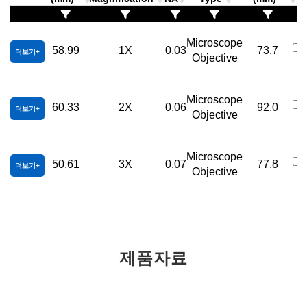
Microscope
58.99
1X
0.03
73.7
더보기
Objective
Microscope
60.33
2X
0.06
92.0
더보기
Objective
Microscope
50.61
3X
0.07
77.8
더보기
Objective
제품자료