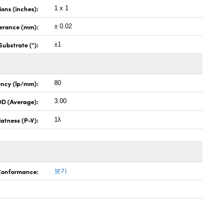
ons (inches):
1 x 1
lerance (mm):
± 0.02
Substrate (°):
±1
ncy (lp/mm):
80
OD (Average):
3.00
latness (P-V):
1λ
 Conformance:
보기