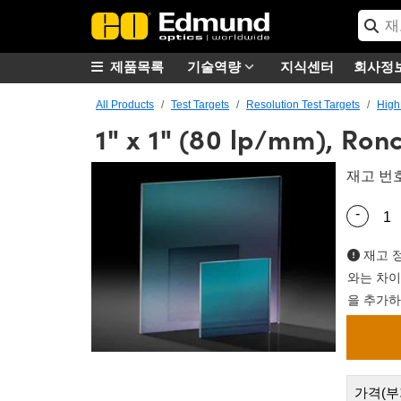
제품목록
기술역량
지식센터
회사정
All Products
Test Targets
Resolution Test Targets
High
1" x 1" (80 lp/mm), Ron
재고 번
-
Quantity
재고 정
와는 차이
을 추가하
가격(부