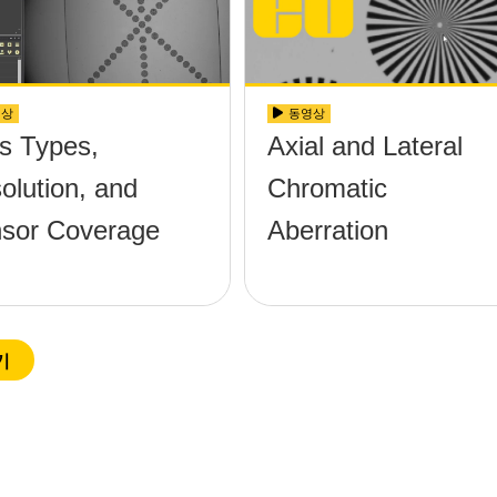
영상
동영상
s Types,
Axial and Lateral
olution, and
Chromatic
sor Coverage
Aberration
기