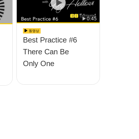
동영상
Best Practice #6
There Can Be
Only One