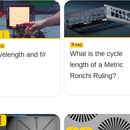
FAQ
영상
What is the cycle
elength and f#
length of a Metric
Ronchi Ruling?