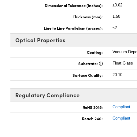
Dimensional Tolerance (inches):
±0.02
Thickness (mm):
1.50
Line to Line Parallelism (arcsec):
≤2
Optical Properties
Coating:
Vacuum Depo
Substrate:
Float Glass
Surface Quality:
20-10
Regulatory Compliance
RoHS 2015:
Compliant
Reach 240:
Compliant