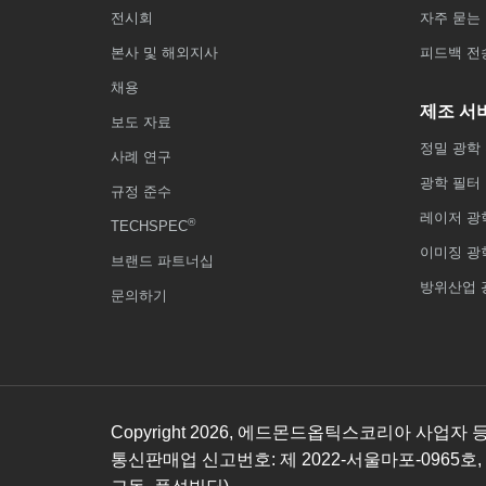
전시회
자주 묻는 
본사 및 해외지사
피드백 전
채용
제조 서
보도 자료
정밀 광학
사례 연구
광학 필터
규정 준수
레이저 광
®
TECHSPEC
이미징 광
브랜드 파트너십
방위산업 
문의하기
Copyright
2026
, 에드몬드옵틱스코리아 사업자 등록번호
통신판매업 신고번호: 제 2022-서울마포-0965호,