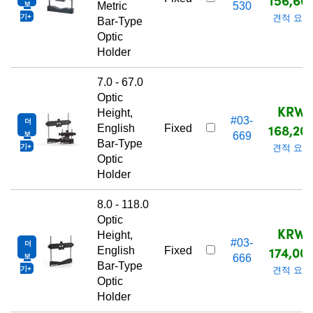
보
Metric
530
기
견적 요청
Bar-Type
Optic
Holder
7.0 - 67.0
Optic
KRW
Height,
#03-
더
168,20
English
Fixed
보
669
Bar-Type
기
견적 요청
Optic
Holder
8.0 - 118.0
Optic
KRW
Height,
#03-
더
174,00
English
Fixed
보
666
Bar-Type
기
견적 요청
Optic
Holder