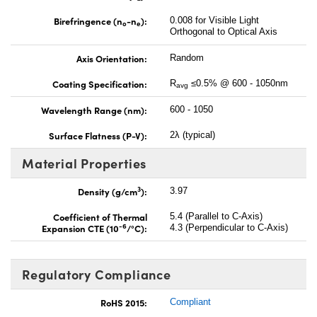
Birefringence (n
-n
):
0.008 for Visible Light
o
e
Orthogonal to Optical Axis
Axis Orientation:
Random
Coating Specification:
R
≤0.5% @ 600 - 1050nm
avg
Wavelength Range (nm):
600 - 1050
Surface Flatness (P-V):
2λ (typical)
Material Properties
3
Density (g/cm
):
3.97
Coefficient of Thermal
5.4 (Parallel to C-Axis)
-6
Expansion CTE (10
/°C):
4.3 (Perpendicular to C-Axis)
Regulatory Compliance
RoHS 2015:
Compliant