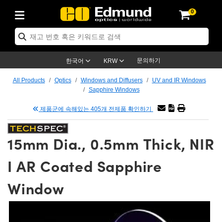
0
ptics
ser Optics
tomechanics
croscopy
asers
aging Lenses
ameras
라이트 & 조명
t Targets
ting & Detection
b & Production
p By Application
op By Brand
w Products
earance Products
ertified Products
nses
ors
em
tics® Objectives
ces
l Length Lenses
as
sion Lighting
Test Targets
trology
eaning
g
®
s
Laser Optics
 Optics
문의하기
한국어
KRW
rrors
es
ge System
bjectives
urement and Electronics
 Lenses
hernet Cameras
명
Test Targets
sion Solutions
 Handling Tools
ing
n
 신제품
Optics
d Optomechanics
All Products
Optics
Windows and Diffusers
UV and IR Windows
Sapphire Windows
d Diffusers
dows
Optical Mounts
bjectives
cs
 (S-Mount Lenses)
LIR Cameras
py Lighting
ysis & Stage Micrometers
urement and Electronics
ols
ameras
echanics
 Optomechanics
 Lasers
제품군에 속해있는 405개 전제품 확인하기
ters
s
System
ctives
lifiers
iable Magnification Lenses
ion Cameras
ces
y Level Test Targets
hesives
opy
scopy
Lasers
d Microscopy
15mm Dia., 0.5mm Thick, NIR
n Optics
ptics
bles and Breadboards
ctives
ty
 Objectives
meras
n Accessories
ts
ckened Products
onal Imaging
ng Lenses
 Microscopy
d Imaging Lenses
I AR Coated Sapphire
ers
m Expanders
Stages
rrected Objectives
hanics
ses
ng Cameras
nation
ings
rs
재질
Imaging
ras
Imaging Lenses
d Cameras
Window
cal Assemblies
ges and Slides
jugate Objectives
ssories
d Lenses
ion Labs Cameras™
opy
nd Accessories
al Imaging
nation
 Cameras
 Illumination
 Gratings
m Shaping
Apertures
Objectives
uction
oduction and Advanced
s
g and Roughness Standards
on Microscopy
g and Detection
Illumination
 Test Targets
hy