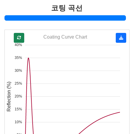
코팅 곡선
Coating Curve Chart
40%
35%
30%
25%
Reflection (%)
20%
15%
10%