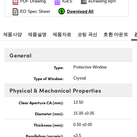
PDF Drawing
IGES
eDrawing:eprt
Download All
EO Spec Sheet
제품사양
제품설명
제품자료
코팅 곡선
호환 마운트
General
Type:
Protective Window
Type of Window:
Crystal
Physical & Mechanical Properties
Clear Aperture CA (mm):
13.50
Diameter (mm):
15.00 ±0.05
Thickness (mm):
0.50 ±0.05
Parallelism (arcmin):
≤3.5