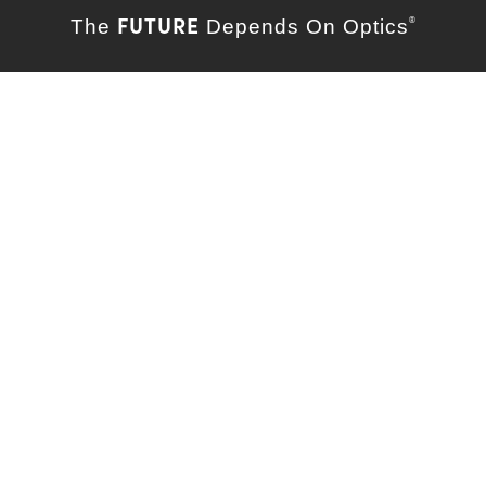
FUTURE
The
Depends On Optics
®