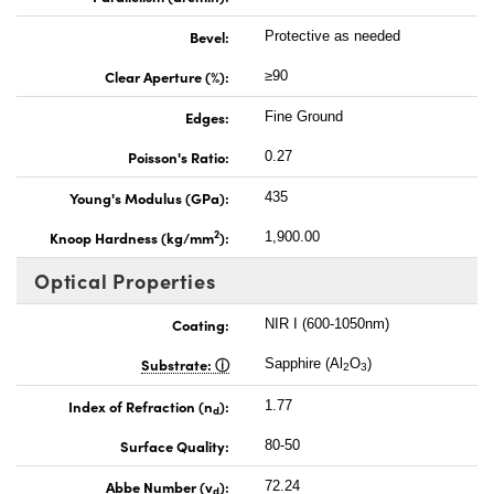
Bevel:
Protective as needed
Clear Aperture (%):
≥90
Edges:
Fine Ground
Poisson's Ratio:
0.27
Young's Modulus (GPa):
435
2
Knoop Hardness (kg/mm
):
1,900.00
Optical Properties
Coating:
NIR I (600-1050nm)
Substrate:
Sapphire (Al
O
)
2
3
Index of Refraction (n
):
1.77
d
Surface Quality:
80-50
Abbe Number (v
):
72.24
d