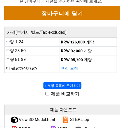
은 장바구니에 제품을 추가하여 확인해 보세요.
 Direct Microscopes
® Optical Components
on Labs™
scopy
가격(부가세 별도/Tax excluded)
ics
KRW 126,000
수량 1-24
개당
KRW 97,000
수량 25-50
개당
KRW 95,700
수량 51-99
개당
n Gratings™
더 필요하신가요?
견적 요청
AX
+ 저장 목록에 추가하기
tical Components
제품 비교하기
제품 다운로드
nnovations (UFI)
View 3D Model:html
STEP:step