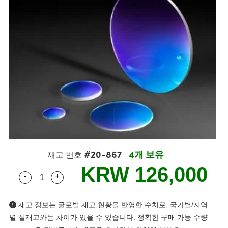
semblies
splitters
s
 Objectives
s
nt Tools
echnologies
llumination
실 또는 제품생산
Test Targets
 Testing and Detection
ns Accessories
tical Components
oscopy
echanics
명
ameras
ical Components
ty
R
Testing and Detection
d Lab and Production
tics
d Isolators
e Systems
 Cameras
g and Detection
rial Processing
Lab and Production
s
ization
 Filters
cessories and Optomechanics
실 또는 제품생산
oherence Tomography
ner
cs
ms
oom Lenses
 Interface Cameras
ptics
 신제품
 Targets
ystems
eam Sputtering) Coated Optics
nd Stage Micrometers
ras
ng Development Systems
#20-867
4개 보유
재고 번호
e Optical Elements (DOE)
y Mechanics
hoto-Optical Company
KRW 126,000
-
+
Quantity Selector
Use the plus and minus buttons to adjust the qua
s
재고 정보는 글로벌 재고 현황을 반영한 수치로, 국가별/지역
es and Couplers
별 실재고와는 차이가 있을 수 있습니다. 정확한 구매 가능 수량