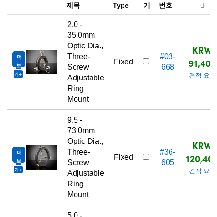
제목
Type
기
번호
2.0 -
35.0mm
Optic Dia.,
KRW
Three-
#03-
더
91,400
Fixed
보
Screw
668
기
견적 요청
Adjustable
Ring
Mount
9.5 -
73.0mm
Optic Dia.,
KRW
Three-
#36-
더
120,40
Fixed
보
Screw
605
기
견적 요청
Adjustable
Ring
Mount
5.0 -