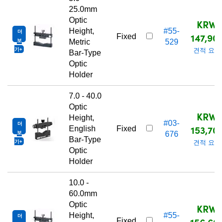
25.0mm
Optic
KRW
Height,
#55-
더
147,90
Fixed
보
Metric
529
기
견적 요청
Bar-Type
Optic
Holder
7.0 - 40.0
Optic
KRW
Height,
#03-
더
153,70
English
Fixed
보
676
Bar-Type
기
견적 요청
Optic
Holder
10.0 -
60.0mm
Optic
KRW
Height,
#55-
더
156,60
Fixed