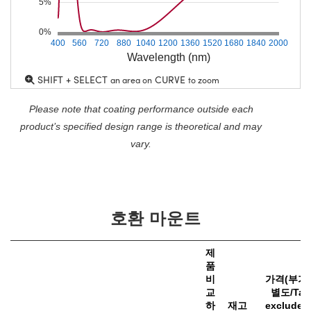
5%
0%
400
560
720
880
1040
1200
1360
1520
1680
1840
2000
Wavelength (nm)
SHIFT + SELECT
CURVE
an area on
to zoom
Please note that coating performance outside each
product’s specified design range is theoretical and may
vary.
호환 마운트
제
품
비
가격(부가
교
별도/Tax
하
재고
excluded