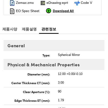
Zemax:zmx
eDrawing:eprt
Code V
Download All
EO Spec Sheet
제품사양
제품설명
관련정보
General
Type:
Spherical Mirror
Physical & Mechanical Properties
Diameter (mm):
12.00 +0.00/-0.10
Center Thickness CT (mm):
3.00
Clear Aperture (%):
90
Edge Thickness ET (mm):
1.79