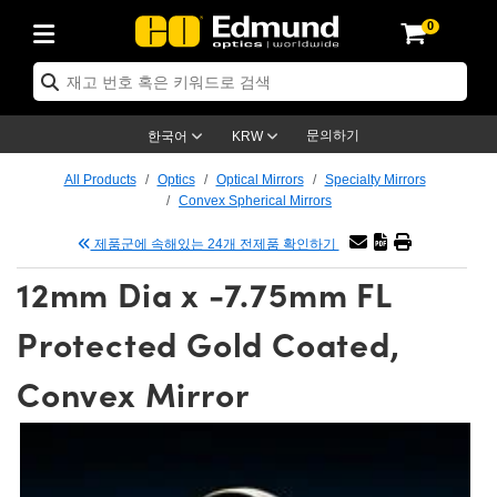
0
ptics
ser Optics
tomechanics
croscopy
asers
aging Lenses
ameras
라이트 & 조명
t Targets
ting & Detection
b & Production
p By Application
op By Brand
w Products
earance Products
ertified Products
nses
ors
em
tics® Objectives
ces
l Length Lenses
as
sion Lighting
Test Targets
trology
eaning
g
®
s
Laser Optics
 Optics
문의하기
한국어
KRW
rrors
es
ge System
bjectives
urement and Electronics
 Lenses
hernet Cameras
명
Test Targets
sion Solutions
 Handling Tools
ing
n
 신제품
Optics
d Optomechanics
All Products
Optics
Optical Mirrors
Specialty Mirrors
Convex Spherical Mirrors
d Diffusers
dows
Optical Mounts
bjectives
cs
 (S-Mount Lenses)
LIR Cameras
py Lighting
ysis & Stage Micrometers
urement and Electronics
ols
ameras
echanics
 Optomechanics
 Lasers
제품군에 속해있는 24개 전제품 확인하기
ters
s
System
ctives
lifiers
iable Magnification Lenses
ion Cameras
ces
y Level Test Targets
hesives
opy
scopy
Lasers
d Microscopy
12mm Dia x -7.75mm FL
n Optics
ptics
bles and Breadboards
ctives
ty
 Objectives
meras
n Accessories
ts
ckened Products
onal Imaging
ng Lenses
 Microscopy
d Imaging Lenses
Protected Gold Coated,
ers
m Expanders
Stages
rrected Objectives
hanics
ses
ng Cameras
nation
ings
rs
재질
Imaging
ras
Imaging Lenses
d Cameras
Convex Mirror
cal Assemblies
ges and Slides
jugate Objectives
ssories
 Lenses
ion Labs Cameras™
opy
nd Accessories
al Imaging
nation
 Cameras
 Illumination
 Gratings
m Shaping
Apertures
Objectives
uction
oduction and Advanced
s
g and Roughness Standards
on Microscopy
g and Detection
Illumination
 Test Targets
hy