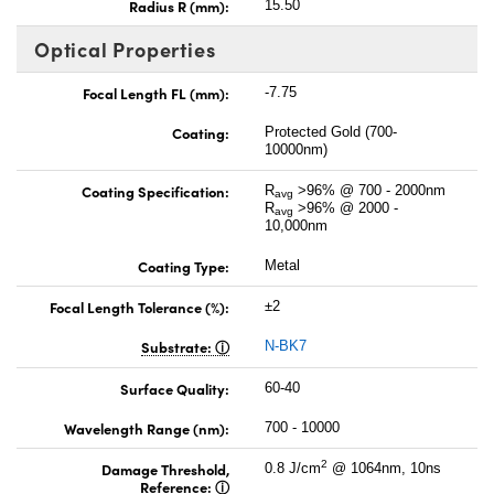
Radius R (mm):
15.50
Optical Properties
Focal Length FL (mm):
-7.75
Coating:
Protected Gold (700-
10000nm)
Coating Specification:
R
>96% @ 700 - 2000nm
avg
R
>96% @ 2000 -
avg
10,000nm
Coating Type:
Metal
Focal Length Tolerance (%):
±2
Substrate:
N-BK7
Surface Quality:
60-40
Wavelength Range (nm):
700 - 10000
2
Damage Threshold,
0.8 J/cm
@ 1064nm, 10ns
Reference: