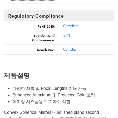
Regulatory Compliance
RoHS 2015:
Compliant
Certificate of
보기
Conformance:
Reach 247:
Compliant
제품설명
다양한 지름 및 Focal Lengths 이용 가능
Enhanced Aluminum 및 Protected Gold 코팅
이미징 시스템용으로 아주 적합
Convex Spherical Mirrors는 polished plano second