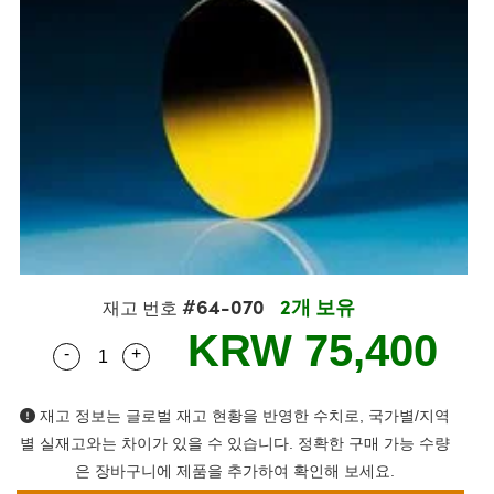
semblies
splitters
s
 Objectives
s
nt Tools
echnologies
llumination
실 또는 제품생산
Test Targets
 Testing and Detection
ns Accessories
tical Components
oscopy
echanics
명
ameras
ical Components
ty
R
Testing and Detection
d Lab and Production
tics
d Isolators
e Systems
 Cameras
g and Detection
rial Processing
Lab and Production
s
ization
 Filters
cessories and Optomechanics
실 또는 제품생산
oherence Tomography
ner
cs
ms
oom Lenses
 Interface Cameras
ptics
 신제품
 Targets
ystems
#64-070
2개 보유
eam Sputtering) Coated Optics
nd Stage Micrometers
ras
ng Development Systems
재고 번호
KRW 75,400
-
+
e Optical Elements (DOE)
y Mechanics
hoto-Optical Company
Quantity Selector
Use the plus and minus buttons to adjust the q
s
재고 정보는 글로벌 재고 현황을 반영한 수치로, 국가별/지역
별 실재고와는 차이가 있을 수 있습니다. 정확한 구매 가능 수량
es and Couplers
은 장바구니에 제품을 추가하여 확인해 보세요.