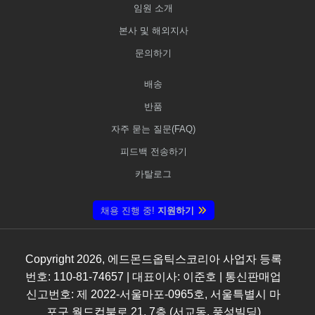
임원 소개
본사 및 해외지사
문의하기
배송
반품
자주 묻는 질문(FAQ)
피드백 전송하기
카탈로그
채용 진행 중!
지원하기
Copyright
2026
, 에드몬드옵틱스코리아 사업자 등록
번호: 110-81-74657 | 대표이사: 이준호 | 통신판매업
신고번호: 제 2022-서울마포-0965호, 서울특별시 마
포구 월드컵북로 21, 7층 (서교동, 풍성빌딩)