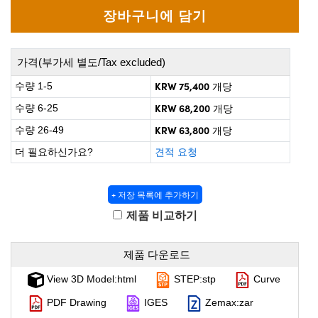
 Direct Microscopes
® Optical Components
on Labs™
가격(부가세 별도/Tax excluded)
scopy
KRW 75,400
수량 1-5
개당
ics
KRW 68,200
수량 6-25
개당
KRW 63,800
수량 26-49
개당
더 필요하신가요?
견적 요청
n Gratings™
AX
+ 저장 목록에 추가하기
제품 비교하기
tical Components
제품 다운로드
View 3D Model:html
STEP:stp
Curve
nnovations (UFI)
PDF Drawing
IGES
Zemax:zar