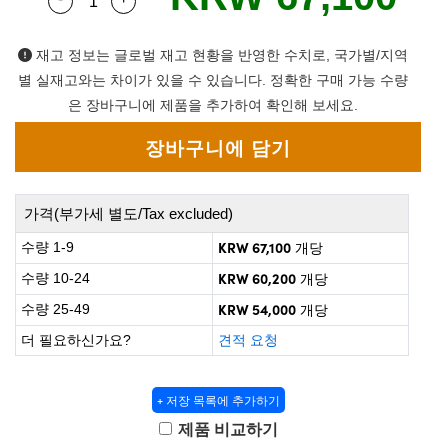
Quantity Selector
Use the plus and minus buttons to adjust the q
 Direct Microscopes
® Optical Components
on Labs™
재고 정보는 글로벌 재고 현황을 반영한 수치로, 국가별/지역
별 실재고와는 차이가 있을 수 있습니다. 정확한 구매 가능 수량
scopy
은 장바구니에 제품을 추가하여 확인해 보세요.
ics
가격(부가세 별도/Tax excluded)
n Gratings™
KRW 67,100
수량 1-9
개당
AX
KRW 60,200
수량 10-24
개당
KRW 54,000
수량 25-49
개당
tical Components
더 필요하신가요?
견적 요청
+ 저장 목록에 추가하기
nnovations (UFI)
제품 비교하기