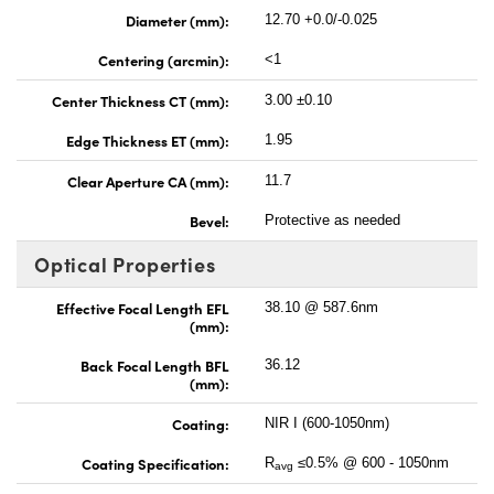
Diameter (mm):
12.70 +0.0/-0.025
Centering (arcmin):
<1
Center Thickness CT (mm):
3.00 ±0.10
Edge Thickness ET (mm):
1.95
Clear Aperture CA (mm):
11.7
Bevel:
Protective as needed
Optical Properties
Effective Focal Length EFL
38.10 @ 587.6nm
(mm):
Back Focal Length BFL
36.12
(mm):
Coating:
NIR I (600-1050nm)
Coating Specification:
R
≤0.5% @ 600 - 1050nm
avg