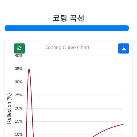
코팅 곡선
Coating Curve Chart
40%
35%
30%
25%
Reflection (%)
20%
15%
10%