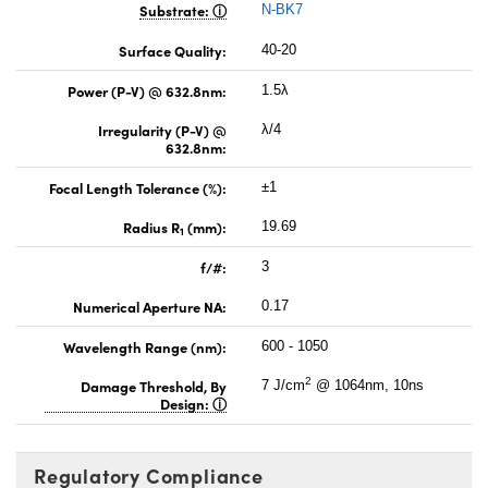
Substrate:
N-BK7
Surface Quality:
40-20
Power (P-V) @ 632.8nm:
1.5λ
Irregularity (P-V) @
λ/4
632.8nm:
Focal Length Tolerance (%):
±1
Radius R
(mm):
19.69
1
f/#:
3
Numerical Aperture NA:
0.17
Wavelength Range (nm):
600 - 1050
2
Damage Threshold, By
7 J/cm
@ 1064nm, 10ns
Design:
Regulatory Compliance