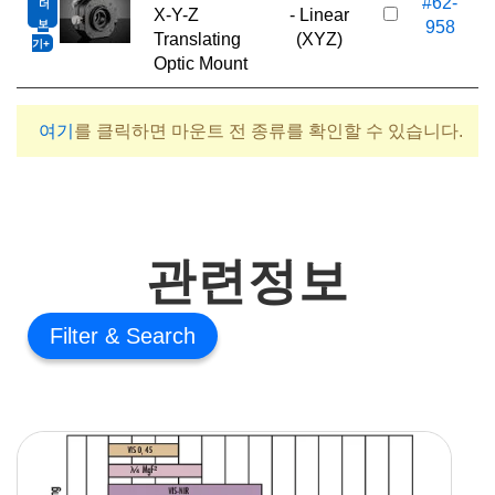
#62-
더
6
X-Y-Z
- Linear
보
958
Translating
(XYZ)
기
Optic Mount
여기
를 클릭하면 마운트 전 종류를 확인할 수 있습니다.
관련정보
Filter