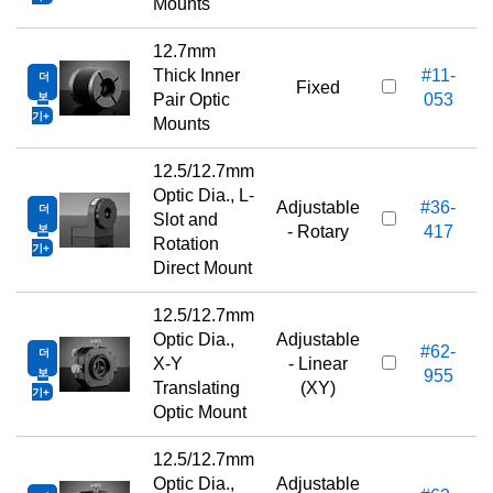
Mounts
12.7mm
Thick Inner
#11-
더
1
Fixed
보
Pair Optic
053
기
Mounts
12.5/12.7mm
Optic Dia., L-
Adjustable
#36-
더
1
Slot and
보
- Rotary
417
Rotation
기
Direct Mount
12.5/12.7mm
Optic Dia.,
Adjustable
#62-
더
3
X-Y
- Linear
보
955
Translating
(XY)
기
Optic Mount
12.5/12.7mm
Optic Dia.,
Adjustable