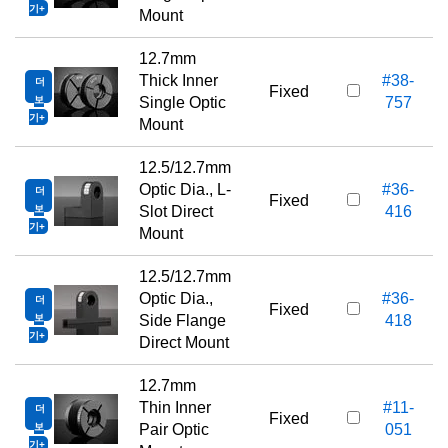
기
Mount
12.7mm
Thick Inner
#38-
더
Fixed
보
Single Optic
757
기
Mount
12.5/12.7mm
Optic Dia., L-
#36-
더
Fixed
보
Slot Direct
416
기
Mount
12.5/12.7mm
Optic Dia.,
#36-
더
Fixed
보
Side Flange
418
기
Direct Mount
12.7mm
Thin Inner
#11-
더
1
Fixed
보
Pair Optic
051
기