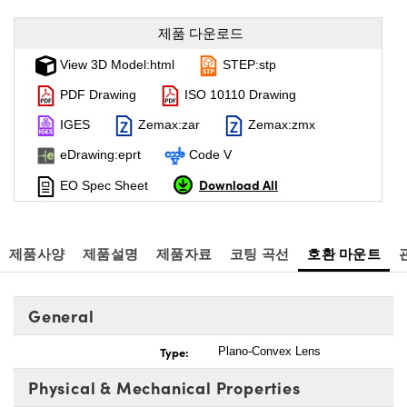
제품 다운로드
View 3D Model:html
STEP:stp
PDF Drawing
ISO 10110 Drawing
IGES
Zemax:zar
Zemax:zmx
eDrawing:eprt
Code V
Download All
EO Spec Sheet
제품사양
제품설명
제품자료
코팅 곡선
호환 마운트
General
Type:
Plano-Convex Lens
Physical & Mechanical Properties