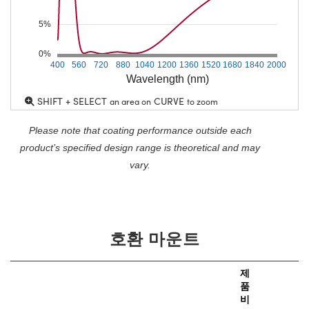
5%
0%
400
560
720
880
1040
1200
1360
1520
1680
1840
2000
Wavelength (nm)
SHIFT + SELECT
CURVE
an area on
to zoom
Please note that coating performance outside each
product’s specified design range is theoretical and may
vary.
호환 마운트
제
품
비
가