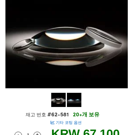
semblies
splitters
s
 Objectives
s
nt Tools
echnologies
llumination
실 또는 제품생산
Test Targets
 Testing and Detection
ns Accessories
tical Components
oscopy
echanics
명
ameras
ical Components
ty
R
Testing and Detection
d Lab and Production
tics
d Isolators
e Systems
 Cameras
g and Detection
rial Processing
Lab and Production
s
ization
 Filters
cessories and Optomechanics
실 또는 제품생산
oherence Tomography
ner
cs
ms
oom Lenses
 Interface Cameras
ptics
 신제품
 Targets
ystems
eam Sputtering) Coated Optics
nd Stage Micrometers
ras
ng Development Systems
e Optical Elements (DOE)
y Mechanics
hoto-Optical Company
s
#62-581
20+개 보유
재고 번호
기타 코팅 옵션
es and Couplers
KRW 67,100
-
+