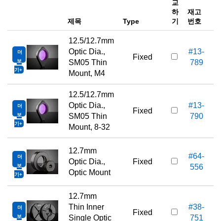
교
하
재고
e
제목
Type
기
번호
12.5/12.7mm
Optic Dia.,
#13-
더
Fixed
보
SM05 Thin
789
기
Mount, M4
12.5/12.7mm
Optic Dia.,
#13-
더
Fixed
보
SM05 Thin
790
기
Mount, 8-32
12.7mm
#64-
더
Optic Dia.,
Fixed
보
556
Optic Mount
기
12.7mm
Thin Inner
#38-
더
Fixed
보
Single Optic
751