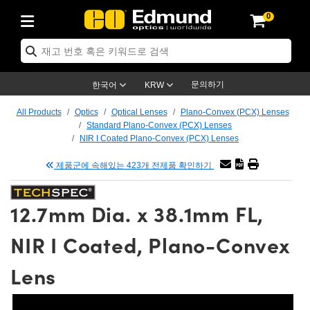
0
ptics
ser Optics
tomechanics
croscopy
asers
aging Lenses
ameras
라이트 & 조명
t Targets
ting & Detection
b & Production
p By Application
op By Brand
w Products
earance Products
ertified Products
nses
ors
em
tics® Objectives
ces
l Length Lenses
as
sion Lighting
Test Targets
trology
eaning
g
®
s
Laser Optics
 Optics
문의하기
한국어
KRW
rrors
es
ge System
bjectives
urement and Electronics
 Lenses
hernet Cameras
명
Test Targets
sion Solutions
 Handling Tools
ing
n
 신제품
Optics
d Optomechanics
All Products
Optics
Optical Lenses
Plano-Convex (PCX) Lenses
Standard Plano-Convex (PCX) Lenses
d Diffusers
dows
Optical Mounts
bjectives
cs
 (S-Mount Lenses)
LIR Cameras
py Lighting
ysis & Stage Micrometers
urement and Electronics
ols
ameras
echanics
 Optomechanics
 Lasers
NIR I Coated Plano-Convex (PCX) Lenses
제품군에 속해있는 423개 전제품 확인하기
ters
s
System
ctives
lifiers
iable Magnification Lenses
ion Cameras
ces
y Level Test Targets
hesives
opy
scopy
Lasers
d Microscopy
n Optics
ptics
bles and Breadboards
ctives
ty
 Objectives
meras
n Accessories
ts
ckened Products
onal Imaging
ng Lenses
 Microscopy
d Imaging Lenses
12.7mm Dia. x 38.1mm FL,
ers
m Expanders
Stages
rrected Objectives
hanics
ses
ng Cameras
nation
ings
rs
재질
Imaging
ras
Imaging Lenses
d Cameras
NIR I Coated, Plano-Convex
cal Assemblies
ges and Slides
jugate Objectives
ssories
 Lenses
ion Labs Cameras™
opy
nd Accessories
al Imaging
nation
 Cameras
 Illumination
Lens
 Gratings
m Shaping
Apertures
Objectives
uction
oduction and Advanced
s
g and Roughness Standards
on Microscopy
g and Detection
Illumination
 Test Targets
hy