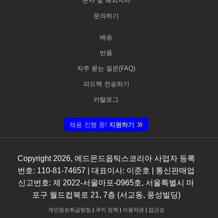
본사 및 해외지사
문의하기
배송
반품
자주 묻는 질문(FAQ)
피드백 전송하기
카탈로그
채용 진행 중!
지원하기
Copyright
2026
, 에드몬드옵틱스코리아 사업자 등록
번호: 110-81-74657 | 대표이사: 이준호 | 통신판매업
신고번호: 제 2022-서울마포-0965호, 서울특별시 마
포구 월드컵북로 21, 7층 (서교동, 풍성빌딩)
개인정보취급방침
|
쿠키 정책
|
이용약관
|
접근성