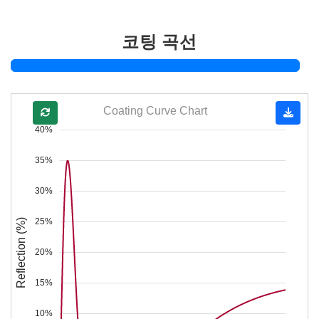
코팅 곡선
Coating Curve Chart
40%
35%
30%
25%
Reflection (%)
20%
15%
10%