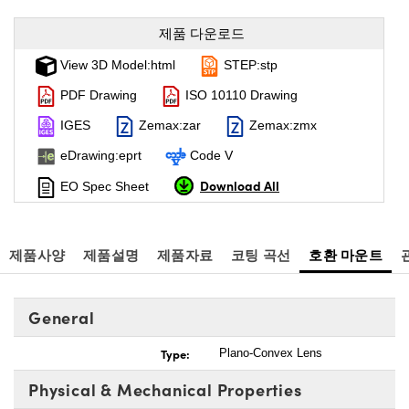
제품 다운로드
View 3D Model:html
STEP:stp
PDF Drawing
ISO 10110 Drawing
IGES
Zemax:zar
Zemax:zmx
eDrawing:eprt
Code V
Download All
EO Spec Sheet
제품사양
제품설명
제품자료
코팅 곡선
호환 마운트
General
Type:
Plano-Convex Lens
Physical & Mechanical Properties