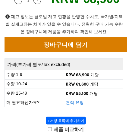
Quantity Selector
Use the plus and minus buttons to adjust the q
 Direct Microscopes
® Optical Components
on Labs™
재고 정보는 글로벌 재고 현황을 반영한 수치로, 국가별/지역
별 실재고와는 차이가 있을 수 있습니다. 정확한 구매 가능 수량
scopy
은 장바구니에 제품을 추가하여 확인해 보세요.
ics
가격(부가세 별도/Tax excluded)
n Gratings™
KRW 68,900
수량 1-9
개당
AX
KRW 61,600
수량 10-24
개당
KRW 55,100
수량 25-49
개당
tical Components
더 필요하신가요?
견적 요청
+ 저장 목록에 추가하기
nnovations (UFI)
제품 비교하기