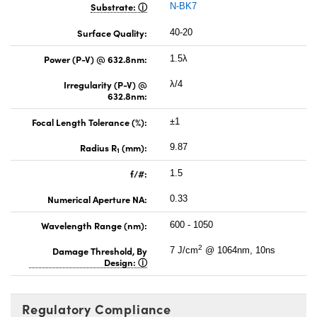
Substrate:
N-BK7
Surface Quality:
40-20
Power (P-V) @ 632.8nm:
1.5λ
Irregularity (P-V) @
λ/4
632.8nm:
Focal Length Tolerance (%):
±1
Radius R
(mm):
9.87
1
f/#:
1.5
Numerical Aperture NA:
0.33
Wavelength Range (nm):
600 - 1050
2
Damage Threshold, By
7 J/cm
@ 1064nm, 10ns
Design:
Regulatory Compliance