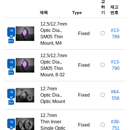
교
하
재고
e
제목
Type
기
번호
12.5/12.7mm
Optic Dia.,
#13-
더
Fixed
보
SM05 Thin
789
기
Mount, M4
12.5/12.7mm
Optic Dia.,
#13-
더
Fixed
보
SM05 Thin
790
기
Mount, 8-32
12.7mm
#64-
더
Optic Dia.,
Fixed
보
556
Optic Mount
기
12.7mm
Thin Inner
#38-
더
Fixed
보
Single Optic
751