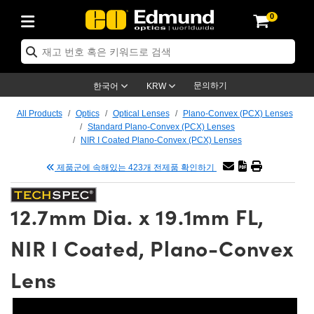
0
ptics
ser Optics
tomechanics
croscopy
asers
aging Lenses
ameras
라이트 & 조명
t Targets
ting & Detection
b & Production
p By Application
op By Brand
w Products
earance Products
ertified Products
nses
ors
em
tics® Objectives
ces
l Length Lenses
as
sion Lighting
Test Targets
trology
eaning
g
®
s
Laser Optics
 Optics
문의하기
한국어
KRW
rrors
es
ge System
bjectives
urement and Electronics
 Lenses
hernet Cameras
명
Test Targets
sion Solutions
 Handling Tools
ing
n
 신제품
Optics
d Optomechanics
All Products
Optics
Optical Lenses
Plano-Convex (PCX) Lenses
Standard Plano-Convex (PCX) Lenses
d Diffusers
dows
Optical Mounts
bjectives
cs
 (S-Mount Lenses)
LIR Cameras
py Lighting
ysis & Stage Micrometers
urement and Electronics
ols
ameras
echanics
 Optomechanics
 Lasers
NIR I Coated Plano-Convex (PCX) Lenses
제품군에 속해있는 423개 전제품 확인하기
ters
s
System
ctives
lifiers
iable Magnification Lenses
ion Cameras
ces
y Level Test Targets
hesives
opy
scopy
Lasers
d Microscopy
n Optics
ptics
bles and Breadboards
ctives
ty
 Objectives
meras
n Accessories
ts
ckened Products
onal Imaging
ng Lenses
 Microscopy
d Imaging Lenses
12.7mm Dia. x 19.1mm FL,
ers
m Expanders
Stages
rrected Objectives
hanics
ses
ng Cameras
nation
ings
rs
재질
Imaging
ras
Imaging Lenses
d Cameras
NIR I Coated, Plano-Convex
cal Assemblies
ges and Slides
jugate Objectives
ssories
 Lenses
ion Labs Cameras™
opy
nd Accessories
al Imaging
nation
 Cameras
 Illumination
Lens
 Gratings
m Shaping
Apertures
Objectives
uction
oduction and Advanced
s
g and Roughness Standards
on Microscopy
g and Detection
Illumination
 Test Targets
hy