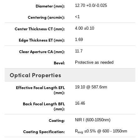
Diameter (mm):
12.70 +0.0/-0.025
Centering (arcmin):
<1
Center Thickness CT (mm):
4.00 ±0.10
Edge Thickness ET (mm):
1.69
Clear Aperture CA (mm):
11.7
Bevel:
Protective as needed
Optical Properties
Effective Focal Length EFL
19.10 @ 587.6nm
(mm):
Back Focal Length BFL
16.46
(mm):
Coating:
NIR I (600-1050nm)
Coating Specification:
R
≤0.5% @ 600 - 1050nm
avg