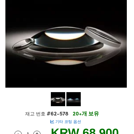
semblies
splitters
s
 Objectives
s
nt Tools
echnologies
llumination
실 또는 제품생산
Test Targets
 Testing and Detection
ns Accessories
tical Components
oscopy
echanics
명
ameras
ical Components
ty
R
Testing and Detection
d Lab and Production
tics
d Isolators
e Systems
 Cameras
g and Detection
rial Processing
Lab and Production
s
ization
 Filters
cessories and Optomechanics
실 또는 제품생산
oherence Tomography
ner
cs
ms
oom Lenses
 Interface Cameras
ptics
 신제품
 Targets
ystems
eam Sputtering) Coated Optics
nd Stage Micrometers
ras
ng Development Systems
e Optical Elements (DOE)
y Mechanics
hoto-Optical Company
s
#62-578
20+개 보유
재고 번호
기타 코팅 옵션
es and Couplers
KRW 68,900
-
+