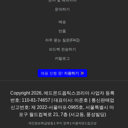
본사 및 해외지사
문의하기
배송
반품
자주 묻는 질문(FAQ)
피드백 전송하기
카탈로그
채용 진행 중!
지원하기
Copyright
2026
, 에드몬드옵틱스코리아 사업자 등록
번호: 110-81-74657 | 대표이사: 이준호 | 통신판매업
신고번호: 제 2022-서울마포-0965호, 서울특별시 마
포구 월드컵북로 21, 7층 (서교동, 풍성빌딩)
개인정보취급방침
|
쿠키 정책
|
이용약관
|
접근성