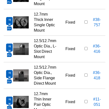
기
Mount
12.7mm
Thick Inner
#38-
더
Fixed
보
Single Optic
757
기
Mount
12.5/12.7mm
Optic Dia., L-
#36-
더
Fixed
보
Slot Direct
416
기
Mount
12.5/12.7mm
Optic Dia.,
#36-
더
Fixed
보
Side Flange
418
기
Direct Mount
12.7mm
Thin Inner
#11-
더
1
Fixed
보
Pair Optic
051
기