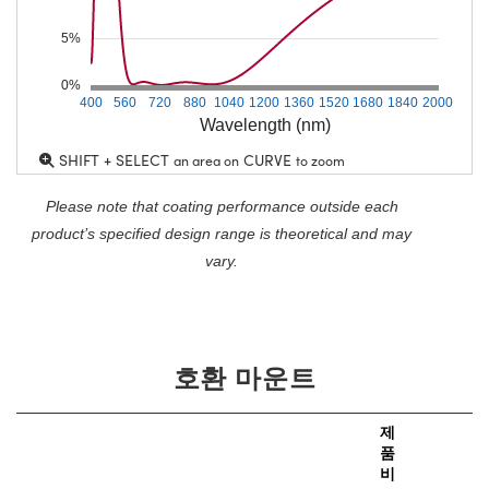
5%
0%
400
560
720
880
1040
1200
1360
1520
1680
1840
2000
Wavelength (nm)
SHIFT + SELECT
CURVE
an area on
to zoom
Please note that coating performance outside each
product’s specified design range is theoretical and may
vary.
호환 마운트
제
품
비
가