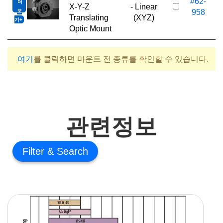
#62-
더
6
X-Y-Z
- Linear
보
958
Translating
(XYZ)
기
Optic Mount
여기
를 클릭하면 마운트 전 종류를 확인할 수 있습니다.
관련정보
Filter