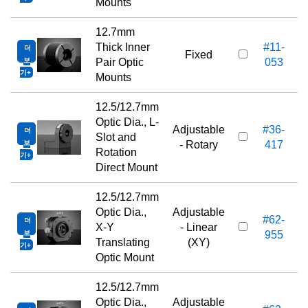
Mounts
12.7mm
Thick Inner
#11-
더
1
Fixed
보
Pair Optic
053
기
Mounts
12.5/12.7mm
Optic Dia., L-
Adjustable
#36-
더
1
Slot and
보
- Rotary
417
Rotation
기
Direct Mount
12.5/12.7mm
Optic Dia.,
Adjustable
#62-
더
3
X-Y
- Linear
보
955
Translating
(XY)
기
Optic Mount
12.5/12.7mm
Optic Dia.,
Adjustable