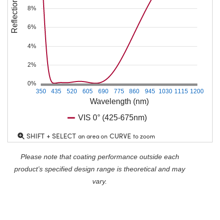
Reflection (%)
8%
6%
4%
2%
0%
350
435
520
605
690
775
860
945
1030
1115
1200
Wavelength (nm)
VIS 0° (425-675nm)
SHIFT + SELECT
CURVE
an area on
to zoom
Please note that coating performance outside each
product’s specified design range is theoretical and may
vary.