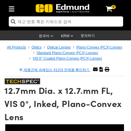
0
ptics
ser Optics
tomechanics
croscopy
asers
aging Lenses
ameras
라이트 & 조명
t Targets
ting & Detection
b & Production
p By Application
op By Brand
w Products
earance Products
ertified Products
nses
ors
em
tics® Objectives
ces
l Length Lenses
as
sion Lighting
Test Targets
trology
eaning
g
®
s
Laser Optics
 Optics
문의하기
한국어
KRW
rrors
es
ge System
bjectives
urement and Electronics
 Lenses
hernet Cameras
명
Test Targets
sion Solutions
 Handling Tools
ing
n
 신제품
Optics
d Optomechanics
All Products
Optics
Optical Lenses
Plano-Convex (PCX) Lenses
Standard Plano-Convex (PCX) Lenses
d Diffusers
dows
Optical Mounts
bjectives
cs
 (S-Mount Lenses)
LIR Cameras
py Lighting
ysis & Stage Micrometers
urement and Electronics
ols
ameras
echanics
 Optomechanics
 Lasers
VIS 0° Coated Plano-Convex (PCX) Lenses
제품군에 속해있는 413개 전제품 확인하기
ters
s
System
ctives
lifiers
iable Magnification Lenses
ion Cameras
ces
y Level Test Targets
hesives
opy
scopy
Lasers
d Microscopy
n Optics
ptics
bles and Breadboards
ctives
ty
 Objectives
meras
n Accessories
ts
ckened Products
onal Imaging
ng Lenses
 Microscopy
d Imaging Lenses
12.7mm Dia. x 12.7.mm FL,
ers
m Expanders
Stages
rrected Objectives
hanics
ses
ng Cameras
nation
ings
rs
재질
Imaging
ras
Imaging Lenses
d Cameras
VIS 0°, Inked, Plano-Convex
cal Assemblies
ges and Slides
jugate Objectives
ssories
 Lenses
ion Labs Cameras™
opy
nd Accessories
al Imaging
nation
 Cameras
 Illumination
Lens
 Gratings
m Shaping
Apertures
Objectives
uction
oduction and Advanced
s
g and Roughness Standards
on Microscopy
g and Detection
Illumination
 Test Targets
hy