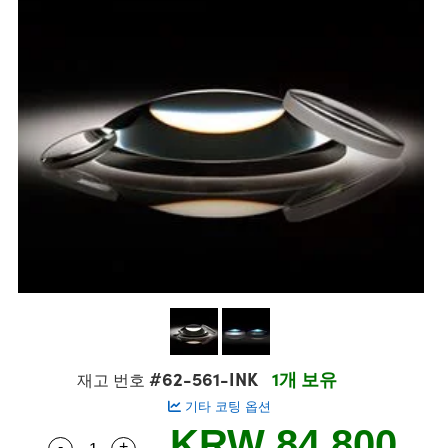
semblies
splitters
s
 Objectives
s
nt Tools
echnologies
llumination
실 또는 제품생산
Test Targets
 Testing and Detection
ns Accessories
tical Components
oscopy
echanics
명
ameras
ical Components
ty
R
Testing and Detection
d Lab and Production
tics
d Isolators
e Systems
 Cameras
g and Detection
rial Processing
Lab and Production
s
ization
 Filters
cessories and Optomechanics
실 또는 제품생산
oherence Tomography
ner
cs
ms
oom Lenses
 Interface Cameras
ptics
 신제품
 Targets
ystems
eam Sputtering) Coated Optics
nd Stage Micrometers
ras
ng Development Systems
e Optical Elements (DOE)
y Mechanics
hoto-Optical Company
s
#62-561-INK
1개 보유
재고 번호
기타 코팅 옵션
es and Couplers
KRW 84,800
-
+