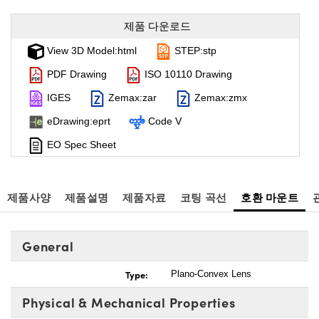
제품 다운로드
View 3D Model:html
STEP:stp
PDF Drawing
ISO 10110 Drawing
IGES
Zemax:zar
Zemax:zmx
eDrawing:eprt
Code V
EO Spec Sheet
제품사양
제품설명
제품자료
코팅 곡선
호환 마운트
General
Type:
Plano-Convex Lens
Physical & Mechanical Properties