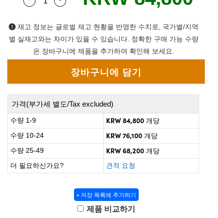
Quantity Selector
Use the plus and minus buttons to adjust the q
 Direct Microscopes
® Optical Components
on Labs™
재고 정보는 글로벌 재고 현황을 반영한 수치로, 국가별/지역
별 실재고와는 차이가 있을 수 있습니다. 정확한 구매 가능 수량
scopy
은 장바구니에 제품을 추가하여 확인해 보세요.
ics
가격(부가세 별도/Tax excluded)
n Gratings™
KRW 84,800
수량 1-9
개당
AX
KRW 76,100
수량 10-24
개당
KRW 68,200
수량 25-49
개당
tical Components
더 필요하신가요?
견적 요청
+ 저장 목록에 추가하기
nnovations (UFI)
제품 비교하기