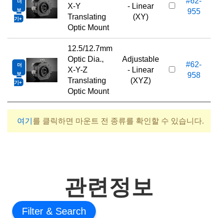
#62-
더
3
X-Y
- Linear
보
955
Translating
(XY)
기
Optic Mount
12.5/12.7mm
Optic Dia.,
Adjustable
#62-
더
6
X-Y-Z
- Linear
보
958
Translating
(XYZ)
기
Optic Mount
여기
를 클릭하면 마운트 전 종류를 확인할 수 있습니다.
관련정보
Filter