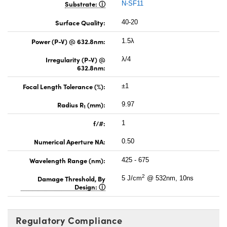
Substrate:
N-SF11
Surface Quality:
40-20
Power (P-V) @ 632.8nm:
1.5λ
Irregularity (P-V) @
λ/4
632.8nm:
Focal Length Tolerance (%):
±1
Radius R
(mm):
9.97
1
f/#:
1
Numerical Aperture NA:
0.50
Wavelength Range (nm):
425 - 675
2
Damage Threshold, By
5 J/cm
@ 532nm, 10ns
Design:
Regulatory Compliance