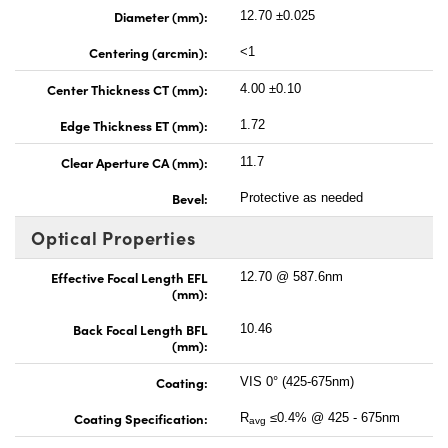
Diameter (mm):
12.70 ±0.025
Centering (arcmin):
<1
Center Thickness CT (mm):
4.00 ±0.10
Edge Thickness ET (mm):
1.72
Clear Aperture CA (mm):
11.7
Bevel:
Protective as needed
Optical Properties
Effective Focal Length EFL
12.70 @ 587.6nm
(mm):
Back Focal Length BFL
10.46
(mm):
Coating:
VIS 0° (425-675nm)
Coating Specification:
R
≤0.4% @ 425 - 675nm
avg