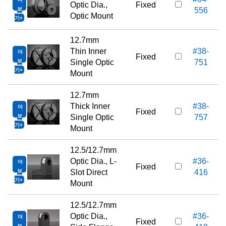
Optic Dia.,
Fixed
보
556
Optic Mount
기
12.7mm
Thin Inner
#38-
더
Fixed
보
Single Optic
751
기
Mount
12.7mm
Thick Inner
#38-
더
Fixed
보
Single Optic
757
기
Mount
12.5/12.7mm
Optic Dia., L-
#36-
더
Fixed
보
Slot Direct
416
기
Mount
12.5/12.7mm
Optic Dia.,
#36-
더
Fixed
보