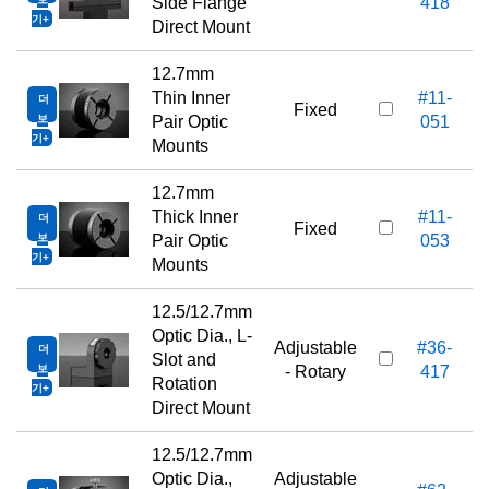
Side Flange
418
기
Direct Mount
12.7mm
Thin Inner
#11-
더
1
Fixed
보
Pair Optic
051
기
Mounts
12.7mm
Thick Inner
#11-
더
1
Fixed
보
Pair Optic
053
기
Mounts
12.5/12.7mm
Optic Dia., L-
Adjustable
#36-
더
1
Slot and
보
- Rotary
417
Rotation
기
Direct Mount
12.5/12.7mm
Optic Dia.,
Adjustable