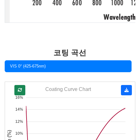
코팅 곡선
VIS 0° (425-675nm)
Coating Curve Chart
16%
14%
12%
10%