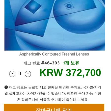
semblies
splitters
s
 Objectives
s
nt Tools
echnologies
llumination
실 또는 제품생산
Test Targets
 Testing and Detection
ns Accessories
tical Components
oscopy
echanics
명
ameras
ical Components
ty
R
Testing and Detection
d Lab and Production
tics
d Isolators
e Systems
 Cameras
g and Detection
rial Processing
Lab and Production
s
ization
 Filters
cessories and Optomechanics
실 또는 제품생산
oherence Tomography
ner
cs
ms
oom Lenses
 Interface Cameras
Aspherically Contoured Fresnel Lenses
ptics
 신제품
 Targets
ystems
#46-393
1개 보유
재고 번호
eam Sputtering) Coated Optics
nd Stage Micrometers
ras
ng Development Systems
KRW 372,700
-
+
Quantity Selector
Use the plus and minus buttons to adjust the qua
e Optical Elements (DOE)
y Mechanics
hoto-Optical Company
재고 정보는 글로벌 재고 현황을 반영한 수치로, 국가별/지역
s
별 실재고와는 차이가 있을 수 있습니다. 정확한 구매 가능 수량
은 장바구니에 제품을 추가하여 확인해 보세요.
es and Couplers