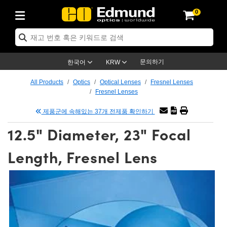
0
ptics
ser Optics
tomechanics
croscopy
asers
aging Lenses
ameras
라이트 & 조명
t Targets
ting & Detection
b & Production
p By Application
op By Brand
w Products
earance Products
ertified Products
nses
ors
em
tics® Objectives
ces
l Length Lenses
as
sion Lighting
Test Targets
trology
eaning
g
®
s
Laser Optics
 Optics
문의하기
한국어
KRW
rrors
es
ge System
bjectives
urement and Electronics
 Lenses
hernet Cameras
명
Test Targets
sion Solutions
 Handling Tools
ing
n
 신제품
Optics
d Optomechanics
All Products
Optics
Optical Lenses
Fresnel Lenses
Fresnel Lenses
d Diffusers
dows
Optical Mounts
bjectives
cs
 (S-Mount Lenses)
LIR Cameras
py Lighting
ysis & Stage Micrometers
urement and Electronics
ols
ameras
echanics
 Optomechanics
 Lasers
제품군에 속해있는 37개 전제품 확인하기
ters
s
System
ctives
lifiers
iable Magnification Lenses
ion Cameras
ces
y Level Test Targets
hesives
opy
scopy
Lasers
d Microscopy
12.5" Diameter, 23" Focal
n Optics
ptics
bles and Breadboards
ctives
ty
 Objectives
meras
n Accessories
ts
ckened Products
onal Imaging
ng Lenses
 Microscopy
d Imaging Lenses
Length, Fresnel Lens
ers
m Expanders
Stages
rrected Objectives
hanics
ses
ng Cameras
nation
ings
rs
재질
Imaging
ras
Imaging Lenses
d Cameras
cal Assemblies
ges and Slides
jugate Objectives
ssories
d Lenses
ion Labs Cameras™
opy
nd Accessories
al Imaging
nation
 Cameras
 Illumination
 Gratings
m Shaping
Apertures
Objectives
uction
oduction and Advanced
s
g and Roughness Standards
on Microscopy
g and Detection
Illumination
 Test Targets
hy