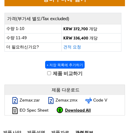
 Direct Microscopes
® Optical Components
on Labs™
가격(부가세 별도/Tax excluded)
scopy
KRW 372,700
수량 1-10
개당
KRW 336,400
수량 11-49
개당
ics
더 필요하신가요?
견적 요청
+ 저장 목록에 추가하기
n Gratings™
제품 비교하기
AX
제품 다운로드
tical Components
Zemax:zar
Zemax:zmx
Code V
Download All
EO Spec Sheet
nnovations (UFI)
제품사양
제품설명
제품자료
관련정보