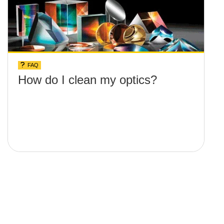
FAQ
How do I clean my optics?