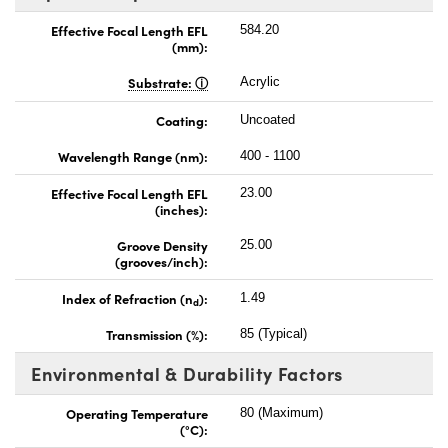
Effective Focal Length EFL
584.20
(mm):
Substrate:
Acrylic
Coating:
Uncoated
Wavelength Range (nm):
400 - 1100
Effective Focal Length EFL
23.00
(inches):
Groove Density
25.00
(grooves/inch):
Index of Refraction (n
):
1.49
d
Transmission (%):
85 (Typical)
Environmental & Durability Factors
Operating Temperature
80 (Maximum)
(°C):