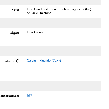
Note:
Fine Grind first surface with a roughness (Ra)
of ∼0.75 microns
Edges:
Fine Ground
Substrate:
Calcium Fluoride (CaF
)
2
 Conformance:
보기