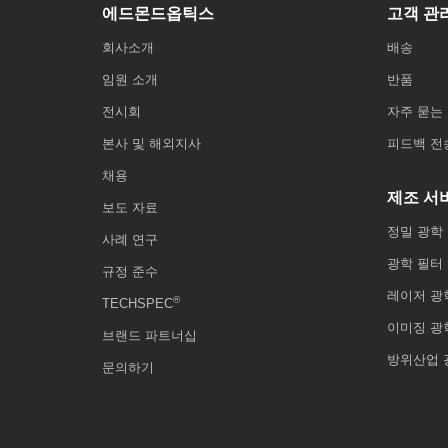
에드몬드옵틱스
고객 관
회사소개
배송
임원 소개
반품
전시회
자주 묻는 
본사 및 해외지사
피드백 전
채용
제조 서
보도 자료
정밀 광학
사례 연구
광학 필터
규정 준수
레이저 광
®
TECHSPEC
이미징 광
브랜드 파트너십
방위산업 
문의하기