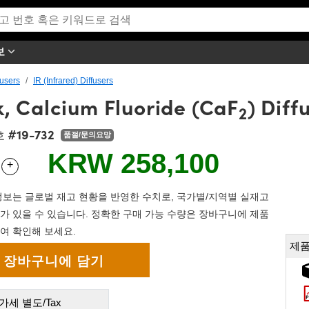
보
fusers
IR (Infrared) Diffusers
, Calcium Fluoride (CaF
) Diff
2
#19-732
호
품절/문의요망
KRW 258,100
+
 Selector
Use the plus and minus buttons to adjust the quantity.
보는 글로벌 재고 현황을 반영한 수치로, 국가별/지역별 실재고
가 있을 수 있습니다. 정확한 구매 가능 수량은 장바구니에 제품
여 확인해 보세요.
제품
가세 별도/Tax