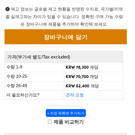
 Direct Microscopes
® Optical Components
재고 정보는 글로벌 재고 현황을 반영한 수치로, 국가별/지역
on Labs™
별 실재고와는 차이가 있을 수 있습니다. 정확한 구매 가능 수량
은 장바구니에 제품을 추가하여 확인해 보세요.
scopy
ics
가격(부가세 별도/Tax excluded)
KRW 78,300
수량 1-9
개당
n Gratings™
KRW 70,700
수량 10-25
개당
AX
KRW 62,400
수량 26-49
개당
tical Components
더 필요하신가요?
견적 요청
+ 저장 목록에 추가하기
nnovations (UFI)
제품 비교하기