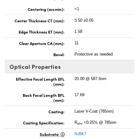
Centering (arcmin):
<1
Center Thickness CT (mm):
3.50 ±0.05
Edge Thickness ET (mm):
1.58
Clear Aperture CA (mm):
11
Bevel:
Protective as needed
Optical Properties
Effective Focal Length EFL
20.00 @ 587.6nm
(mm):
Back Focal Length BFL
17.69
(mm):
Coating:
Laser V-Coat (785nm)
Coating Specification:
R
<0.25% @ 785nm
abs
Substrate:
N-BK7