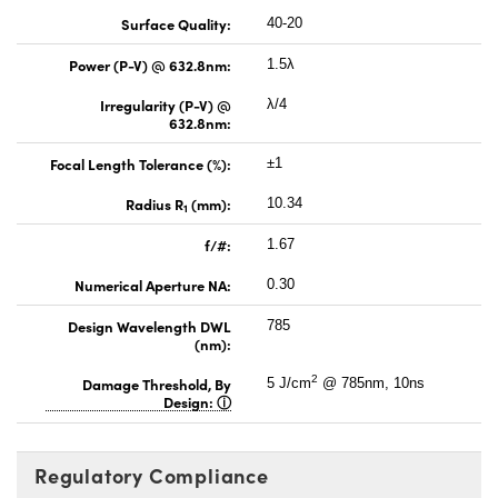
Surface Quality:
40-20
Power (P-V) @ 632.8nm:
1.5λ
Irregularity (P-V) @
λ/4
632.8nm:
Focal Length Tolerance (%):
±1
Radius R
(mm):
10.34
1
f/#:
1.67
Numerical Aperture NA:
0.30
Design Wavelength DWL
785
(nm):
2
Damage Threshold, By
5 J/cm
@ 785nm, 10ns
Design:
Regulatory Compliance