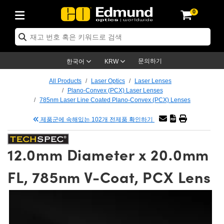
0
ptics
ser Optics
tomechanics
croscopy
asers
aging Lenses
ameras
라이트 & 조명
t Targets
ting & Detection
b & Production
p By Application
op By Brand
w Products
earance Products
ertified Products
nses
ors
em
tics® Objectives
ces
l Length Lenses
as
sion Lighting
Test Targets
trology
eaning
g
®
s
Laser Optics
 Optics
문의하기
한국어
KRW
rrors
es
ge System
bjectives
urement and Electronics
 Lenses
hernet Cameras
명
Test Targets
sion Solutions
 Handling Tools
ing
n
 신제품
Optics
d Optomechanics
All Products
Laser Optics
Laser Lenses
Plano-Convex (PCX) Laser Lenses
d Diffusers
dows
Optical Mounts
bjectives
cs
 (S-Mount Lenses)
LIR Cameras
py Lighting
ysis & Stage Micrometers
urement and Electronics
ols
ameras
echanics
 Optomechanics
 Lasers
785nm Laser Line Coated Plano-Convex (PCX) Lenses
제품군에 속해있는 102개 전제품 확인하기
ters
s
System
ctives
lifiers
iable Magnification Lenses
ion Cameras
ces
y Level Test Targets
hesives
opy
scopy
Lasers
d Microscopy
n Optics
ptics
bles and Breadboards
ctives
ty
 Objectives
meras
n Accessories
ts
ckened Products
onal Imaging
ng Lenses
 Microscopy
d Imaging Lenses
12.0mm Diameter x 20.0mm
ers
m Expanders
Stages
rrected Objectives
hanics
ses
ng Cameras
nation
ings
rs
재질
Imaging
ras
Imaging Lenses
d Cameras
FL, 785nm V-Coat, PCX Lens
cal Assemblies
ges and Slides
jugate Objectives
ssories
 Lenses
ion Labs Cameras™
opy
nd Accessories
al Imaging
nation
 Cameras
 Illumination
 Gratings
m Shaping
Apertures
Objectives
uction
oduction and Advanced
s
g and Roughness Standards
on Microscopy
g and Detection
Illumination
 Test Targets
hy