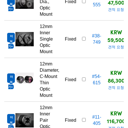
47,500
Dia.,
Fixed
보
555
Optic
기
견적 요청
Mount
12mm
KRW
Inner
#38-
더
59,500
Single
Fixed
보
749
Optic
기
견적 요청
Mount
12mm
Diameter,
KRW
C-Mount
#54-
더
86,300
Fixed
보
Thin
615
기
견적 요청
Optic
Mount
12mm
KRW
Inner
#11-
더
116,700
Pair
Fixed
보
405
Optic
기