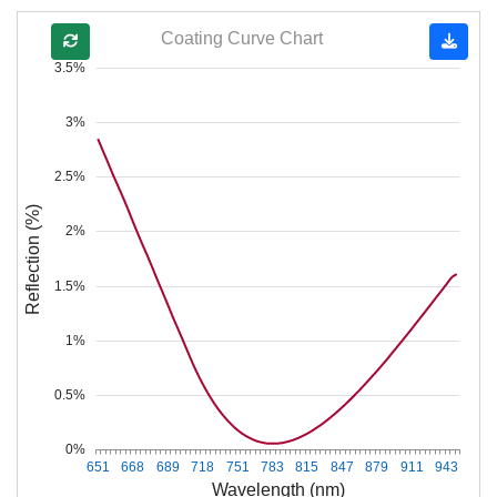
Coating Curve Chart
3.5%
3%
2.5%
Reflection (%)
2%
1.5%
1%
0.5%
0%
651
668
689
718
751
783
815
847
879
911
943
Wavelength (nm)