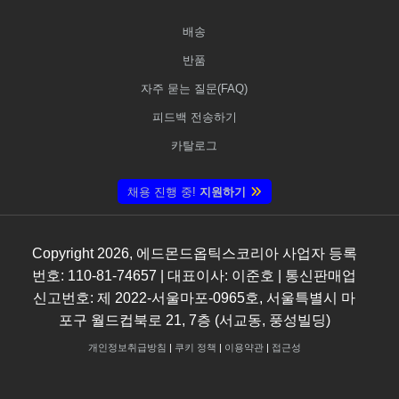
배송
반품
자주 묻는 질문(FAQ)
피드백 전송하기
카탈로그
채용 진행 중!
지원하기
Copyright
2026
, 에드몬드옵틱스코리아 사업자 등록
번호: 110-81-74657 | 대표이사: 이준호 | 통신판매업
신고번호: 제 2022-서울마포-0965호, 서울특별시 마
포구 월드컵북로 21, 7층 (서교동, 풍성빌딩)
개인정보취급방침
|
쿠키 정책
|
이용약관
|
접근성