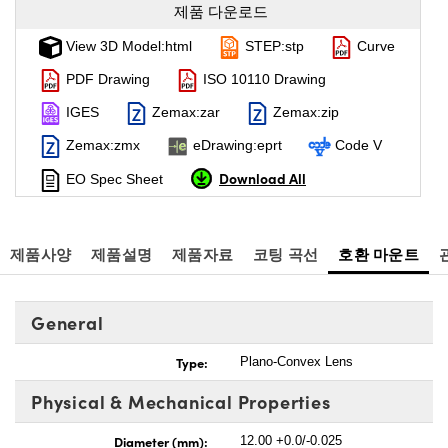
제품 다운로드
View 3D Model:html
STEP:stp
Curve
PDF Drawing
ISO 10110 Drawing
IGES
Zemax:zar
Zemax:zip
Zemax:zmx
eDrawing:eprt
Code V
Download All
EO Spec Sheet
제품사양
제품설명
제품자료
코팅 곡선
호환 마운트
General
Type:
Plano-Convex Lens
Physical & Mechanical Properties
Diameter (mm):
12.00 +0.0/-0.025