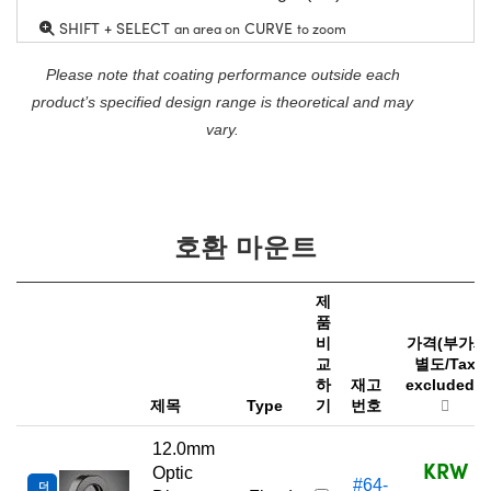
SHIFT + SELECT
CURVE
an area on
to zoom
Please note that coating performance outside each
product’s specified design range is theoretical and may
vary.
호환 마운트
제
품
비
가격(부가세
교
별도/Tax
하
재고
excluded)
제목
Type
기
번호
12.0mm
KRW
Optic
#64-
더