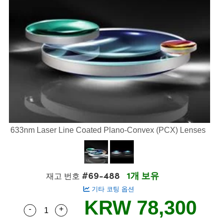
semblies
splitters
s
 Objectives
s
nt Tools
echnologies
llumination
실 또는 제품생산
Test Targets
 Testing and Detection
ns Accessories
tical Components
oscopy
echanics
명
ameras
ical Components
ty
R
Testing and Detection
d Lab and Production
tics
d Isolators
e Systems
 Cameras
g and Detection
rial Processing
Lab and Production
s
ization
 Filters
cessories and Optomechanics
실 또는 제품생산
oherence Tomography
ner
cs
ms
oom Lenses
 Interface Cameras
ptics
 신제품
 Targets
ystems
633nm Laser Line Coated Plano-Convex (PCX) Lenses
eam Sputtering) Coated Optics
nd Stage Micrometers
ras
ng Development Systems
e Optical Elements (DOE)
y Mechanics
hoto-Optical Company
#69-488
1개 보유
재고 번호
s
기타 코팅 옵션
KRW 78,300
es and Couplers
-
+
Quantity Selector
Use the plus and minus buttons to adjust the q