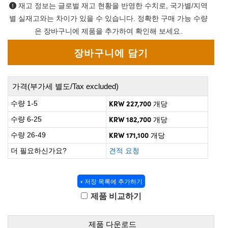
 Direct Microscopes
® Optical Components
재고 정보는 글로벌 재고 현황을 반영한 수치로, 국가별/지역
별 실재고와는 차이가 있을 수 있습니다. 정확한 구매 가능 수량
on Labs™
은 장바구니에 제품을 추가하여 확인해 보세요.
scopy
ics
가격(부가세 별도/Tax excluded)
KRW 227,700
수량 1-5
개당
n Gratings™
KRW 182,700
수량 6-25
개당
KRW 171,100
수량 26-49
개당
AX
더 필요하신가요?
견적 요청
tical Components
+ 저장 목록에 추가하기
제품 비교하기
nnovations (UFI)
제품 다운로드