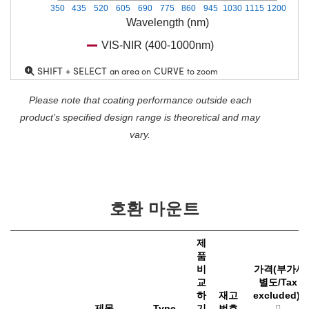
350
435
520
605
690
775
860
945
1030
1115
1200
Wavelength (nm)
VIS-NIR (400-1000nm)
SHIFT + SELECT
CURVE
an area on
to zoom
Please note that coating performance outside each
product’s specified design range is theoretical and may
vary.
호환 마운트
제
품
비
가격(부가세
교
별도/Tax
하
재고
excluded)
제목
Type
기
번호