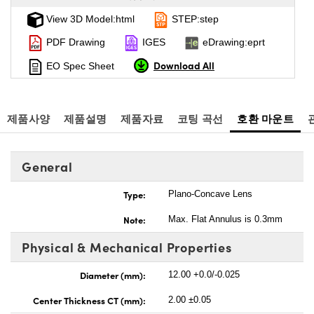
View 3D Model:html
STEP:step
PDF Drawing
IGES
eDrawing:eprt
Download All
EO Spec Sheet
제품사양
제품설명
제품자료
코팅 곡선
호환 마운트
General
Type:
Plano-Concave Lens
Note:
Max. Flat Annulus is 0.3mm
Physical & Mechanical Properties
Diameter (mm):
12.00 +0.0/-0.025
Center Thickness CT (mm):
2.00 ±0.05