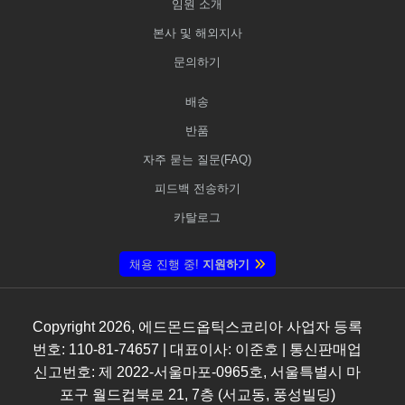
임원 소개
본사 및 해외지사
문의하기
배송
반품
자주 묻는 질문(FAQ)
피드백 전송하기
카탈로그
채용 진행 중!
지원하기
Copyright
2026
, 에드몬드옵틱스코리아 사업자 등록
번호: 110-81-74657 | 대표이사: 이준호 | 통신판매업
신고번호: 제 2022-서울마포-0965호, 서울특별시 마
포구 월드컵북로 21, 7층 (서교동, 풍성빌딩)