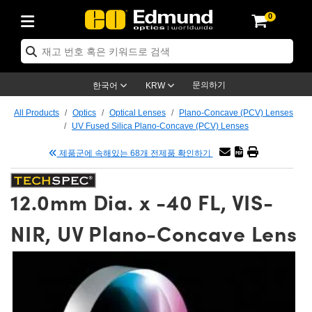
0
ptics
ser Optics
tomechanics
croscopy
asers
aging Lenses
ameras
라이트 & 조명
t Targets
ting & Detection
b & Production
p By Application
op By Brand
w Products
earance Products
ertified Products
nses
ors
em
tics® Objectives
ces
l Length Lenses
as
sion Lighting
Test Targets
trology
eaning
g
®
s
Laser Optics
 Optics
문의하기
한국어
KRW
rrors
es
ge System
bjectives
urement and Electronics
 Lenses
hernet Cameras
명
Test Targets
sion Solutions
 Handling Tools
ing
n
 신제품
Optics
d Optomechanics
All Products
Optics
Optical Lenses
Plano-Concave (PCV) Lenses
UV Fused Silica Plano-Concave (PCV) Lenses
d Diffusers
dows
Optical Mounts
bjectives
cs
 (S-Mount Lenses)
LIR Cameras
py Lighting
ysis & Stage Micrometers
urement and Electronics
ols
ameras
echanics
 Optomechanics
 Lasers
제품군에 속해있는 68개 전제품 확인하기
ters
s
System
ctives
lifiers
iable Magnification Lenses
ion Cameras
ces
y Level Test Targets
hesives
opy
scopy
Lasers
d Microscopy
12.0mm Dia. x -40 FL, VIS-
n Optics
ptics
bles and Breadboards
ctives
ty
 Objectives
meras
n Accessories
ts
ckened Products
onal Imaging
ng Lenses
 Microscopy
d Imaging Lenses
NIR, UV Plano-Concave Lens
ers
m Expanders
Stages
rrected Objectives
hanics
ses
ng Cameras
nation
ings
rs
재질
Imaging
ras
Imaging Lenses
d Cameras
cal Assemblies
ges and Slides
jugate Objectives
ssories
 Lenses
ion Labs Cameras™
opy
nd Accessories
al Imaging
nation
 Cameras
 Illumination
 Gratings
m Shaping
Apertures
Objectives
uction
oduction and Advanced
s
g and Roughness Standards
on Microscopy
g and Detection
Illumination
 Test Targets
hy