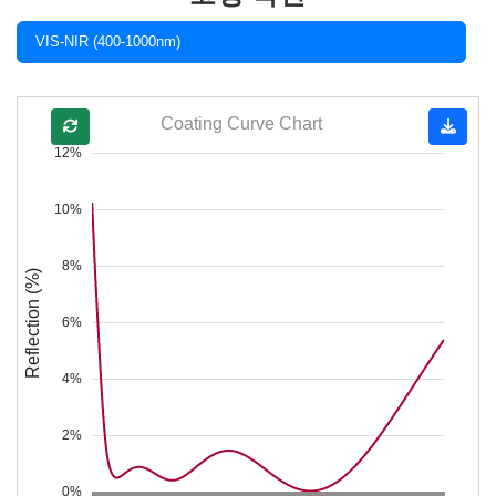
VIS-NIR (400-1000nm)
Coating Curve Chart
12%
10%
8%
Reflection (%)
6%
4%
2%
0%