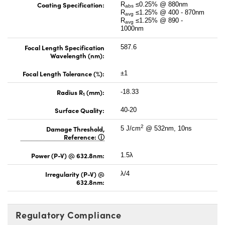
Coating Specification:
R
≤0.25% @ 880nm
abs
R
≤1.25% @ 400 - 870nm
avg
R
≤1.25% @ 890 -
avg
1000nm
Focal Length Specification
587.6
Wavelength (nm):
Focal Length Tolerance (%):
±1
Radius R
(mm):
-18.33
1
Surface Quality:
40-20
2
Damage Threshold,
5 J/cm
@ 532nm, 10ns
Reference:
Power (P-V) @ 632.8nm:
1.5λ
Irregularity (P-V) @
λ/4
632.8nm:
Regulatory Compliance