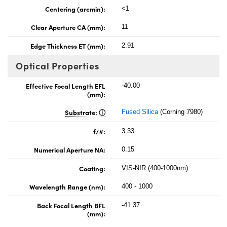
Centering (arcmin):
<1
Clear Aperture CA (mm):
11
Edge Thickness ET (mm):
2.91
Optical Properties
Effective Focal Length EFL
-40.00
(mm):
Substrate:
Fused Silica
(Corning 7980)
f/#:
3.33
Numerical Aperture NA:
0.15
Coating:
VIS-NIR (400-1000nm)
Wavelength Range (nm):
400 - 1000
Back Focal Length BFL
-41.37
(mm):