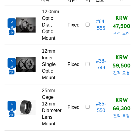
12.0mm
KRW
Optic
#64-
더
47,500
Dia.,
Fixed
보
555
Optic
기
견적 요청
Mount
12mm
KRW
Inner
#38-
더
59,500
Single
Fixed
보
749
Optic
기
견적 요청
Mount
25mm
Cage
KRW
12mm
#85-
더
66,300
Fixed
보
Diameter
550
기
견적 요청
Lens
Mount