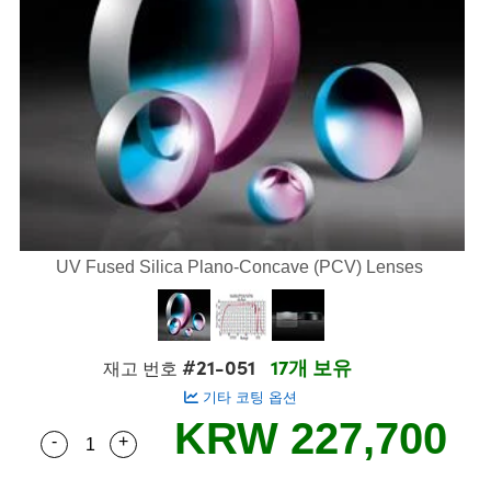
semblies
splitters
s
 Objectives
s
nt Tools
echnologies
llumination
실 또는 제품생산
Test Targets
 Testing and Detection
ns Accessories
tical Components
oscopy
echanics
명
ameras
ical Components
ty
R
Testing and Detection
d Lab and Production
tics
d Isolators
e Systems
 Cameras
g and Detection
rial Processing
Lab and Production
s
ization
 Filters
cessories and Optomechanics
실 또는 제품생산
oherence Tomography
ner
cs
ms
oom Lenses
 Interface Cameras
ptics
 신제품
 Targets
ystems
UV Fused Silica Plano-Concave (PCV) Lenses
eam Sputtering) Coated Optics
nd Stage Micrometers
ras
ng Development Systems
e Optical Elements (DOE)
y Mechanics
hoto-Optical Company
#21-051
17개 보유
재고 번호
기타 코팅 옵션
s
KRW 227,700
-
+
Quantity Selector
Use the plus and minus buttons to adjust the qua
es and Couplers