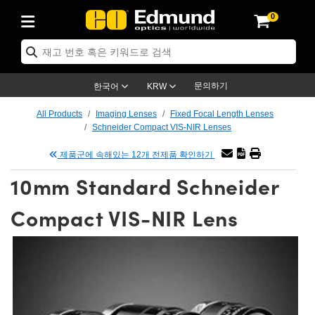
0
ptics
ser Optics
ptomechanics
icroscopy
asers
aging Lenses
ameras
라이트 & 조명
st Targets
ting & Detection
b & Production
op By Application
op By Brand
ew Products
earance Products
ertified Products
nses
ors
em
tics® Objectives
rces
l Length Lenses
ras
sion Lighting
 Test Targets
etrology
eaning
ng
C®
s
Laser Optics
d Optics
문의하기
한국어
KRW
rrors
es
age System
bjectives
surement and Electronics
c Lenses
hernet Cameras
명
Test Targets
sion Solutions
 Handling Tools
ing
on
학 신제품
 Optics
ed Optomechanics
All Products
Imaging Lenses
Fixed Focal Length Lenses
Schneider Compact VIS-NIR Lenses
nd Diffusers
dows
Optical Mounts
bjectives
cs
s (S-Mount Lenses)
FLIR Cameras
py Lighting
lysis & Stage Micrometers
surement and Electronics
ols
ameras
®
mechanics
 Optomechanics
 Lasers
제품군에 속해있는 12개 전제품 확인하기
ters
rs
System
ctives
plifiers
iable Magnification Lenses
ion Cameras
rces
ay Level Test Targets
hesives
opy
scopy
Lasers
d Microscopy
10mm Standard Schneider
on Optics
Optics
ables and Breadboards
ctives
ty
e Objectives
meras
on Accessories
ets
ckened Products
onal Imaging
ng Lenses
 Microscopy
d Imaging Lenses
Compact VIS-NIR Lens
ers
m Expanders
 Stages
orrected Objectives
hanics
ses
ng Cameras
nation
ings
rs
 재질
 Imaging
ras
 Imaging Lenses
d Cameras
cal Assemblies
ages and Slides
jugate Objectives
ssories
d Lenses
ion Labs Cameras™
opy
and Accessories
cal Imaging
nation
 Cameras
 Illumination
n Gratings
m Shaping
 Apertures
 Objectives
duction
oduction and Advanced
as
ig and Roughness Standards
on Microscopy
g and Detection
Illumination
 Test Targets
hy