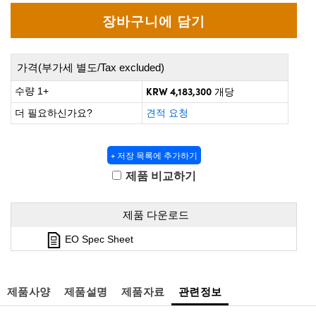
 Direct Microscopes
® Optical Components
s
ion Labs™
scopy
가격(부가세 별도/Tax excluded)
KRW 4,183,300
수량 1+
개당
ics
더 필요하신가요?
견적 요청
+ 저장 목록에 추가하기
n Gratings™
제품 비교하기
AX
제품 다운로드
tical Components
EO Spec Sheet
Innovations (UFI)
제품사양
제품설명
제품자료
관련정보