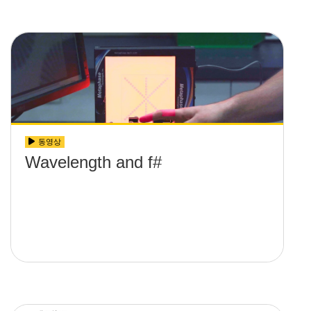
동영상
Wavelength and f#