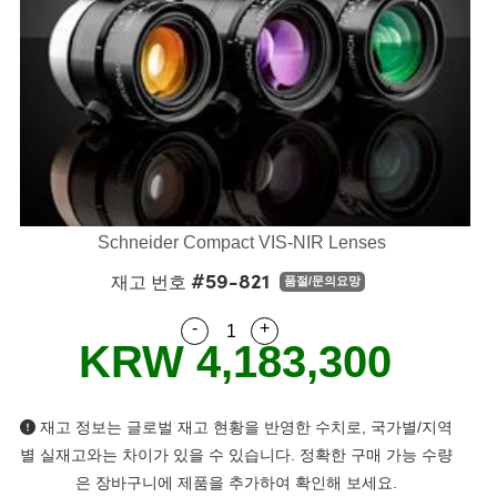
semblies
splitters
s
 Objectives
as
nt Tools
echnologies
llumination
실 또는 제품생산
Test Targets
d Testing and Detection
ns Accessories
tical Components
roscopy
mechanics
명
ameras
tical Components
ty
MR
Testing and Detection
d Lab and Production
ptics
nd Isolators
e Systems
 Cameras
g and Detection
rial Processing
 Lab and Production
cs
rization
 Filters
cessories and Optomechanics
실 또는 제품생산
oherence Tomography
ner
cs
ms
oom Lenses
d Interface Cameras
Schneider Compact VIS-NIR Lenses
Optics
학 신제품
y Targets
ystems
#59-821
재고 번호
품절/문의요망
eam Sputtering) Coated Optics
nd Stage Micrometers
ras
ng Development Systems
-
+
Quantity Selector
Use the plus and minus buttons
KRW 4,183,300
e Optical Elements (DOE)
y Mechanics
hoto-Optical Company
s
재고 정보는 글로벌 재고 현황을 반영한 수치로, 국가별/지역
es and Couplers
별 실재고와는 차이가 있을 수 있습니다. 정확한 구매 가능 수량
은 장바구니에 제품을 추가하여 확인해 보세요.