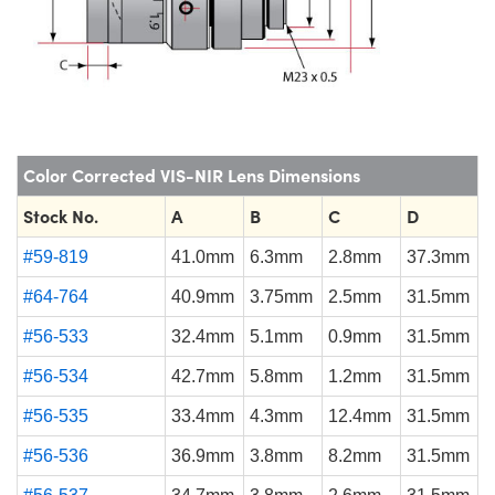
Color Corrected VIS-NIR Lens Dimensions
Stock No.
A
B
C
D
#59-819
41.0mm
6.3mm
2.8mm
37.3mm
#64-764
40.9mm
3.75mm
2.5mm
31.5mm
#56-533
32.4mm
5.1mm
0.9mm
31.5mm
#56-534
42.7mm
5.8mm
1.2mm
31.5mm
#56-535
33.4mm
4.3mm
12.4mm
31.5mm
#56-536
36.9mm
3.8mm
8.2mm
31.5mm