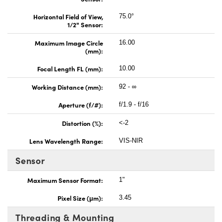
Horizontal Field of View,
75.0°
1/2" Sensor:
Maximum Image Circle
16.00
(mm):
Focal Length FL (mm):
10.00
Working Distance (mm):
92 - ∞
Aperture (f/#):
f/1.9 - f/16
Distortion (%):
<-2
Lens Wavelength Range:
VIS-NIR
Sensor
Maximum Sensor Format:
1"
Pixel Size (μm):
3.45
Threading & Mounting