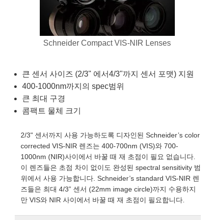
semblies
splitters
s
 Objectives
as
nt Tools
echnologies
llumination
실 또는 제품생산
Test Targets
d Testing and Detection
ns Accessories
tical Components
roscopy
mechanics
명
ameras
tical Components
ty
MR
Testing and Detection
d Lab and Production
Schneider Compact VIS-NIR Lenses
ptics
nd Isolators
e Systems
 Cameras
g and Detection
rial Processing
 Lab and Production
cs
rization
 Filters
cessories and Optomechanics
실 또는 제품생산
oherence Tomography
ner
큰 센서 사이즈 (2/3" 에서4/3"까지 센서 포맷) 지원
400-1000nm까지의 spec범위
cs
ms
oom Lenses
d Interface Cameras
큰 최대 구경
콤팩트 물체 크기
Optics
학 신제품
y Targets
ystems
2/3" 센서까지 사용 가능하도록 디자인된 Schneider’s color
eam Sputtering) Coated Optics
nd Stage Micrometers
ras
ng Development Systems
corrected VIS-NIR 렌즈는 400-700nm (VIS)와 700-
1000nm (NIR)사이에서 바꿀 때 재 초점이 필요 없습니다.
e Optical Elements (DOE)
y Mechanics
hoto-Optical Company
이 렌즈들은 초점 차이 없이도 완성된 spectral sensitivity 범
위에서 사용 가능합니다. Schneider’s standard VIS-NIR 렌
s
즈들은 최대 4/3” 센서 (22mm image circle)까지 수용하지
만 VIS와 NIR 사이에서 바꿀 때 재 초점이 필요합니다.
es and Couplers