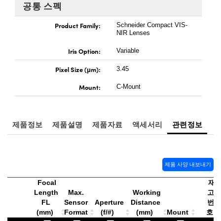
 Direct Microscopes
® Optical Components
공통 스펙
s
ion Labs™
Product Family:
Schneider Compact VIS-
NIR Lenses
scopy
Iris Option:
Variable
ics
Pixel Size (μm):
3.45
Mount:
C-Mount
n Gratings™
제품정보
제품설명
제품자료
액세서리
관련정보
AX
tical Components
제품 사양 내보내기
Focal
재
Length
Max.
Working
고
Innovations (UFI)
FL
Sensor
Aperture
Distance
번
(mm)
Format
(f/#)
(mm)
Mount
호