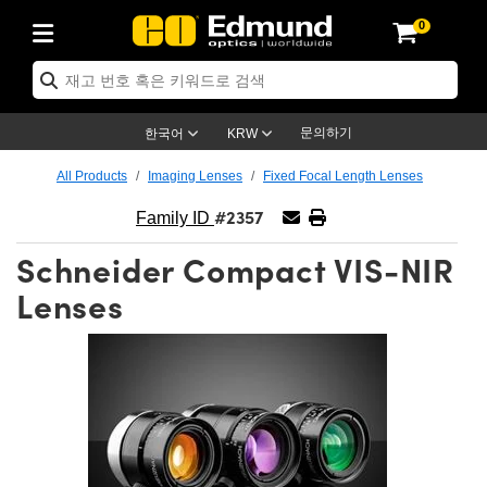
0
ptics
ser Optics
ptomechanics
icroscopy
asers
aging Lenses
ameras
라이트 & 조명
st Targets
ting & Detection
b & Production
op By Application
op By Brand
ew Products
earance Products
ertified Products
nses
ors
em
tics® Objectives
rces
l Length Lenses
ras
sion Lighting
 Test Targets
etrology
eaning
ng
C®
s
Laser Optics
d Optics
문의하기
한국어
KRW
rrors
es
age System
bjectives
surement and Electronics
c Lenses
hernet Cameras
명
Test Targets
sion Solutions
 Handling Tools
ing
on
학 신제품
 Optics
ed Optomechanics
All Products
Imaging Lenses
Fixed Focal Length Lenses
#2357
nd Diffusers
dows
Optical Mounts
bjectives
cs
s (S-Mount Lenses)
FLIR Cameras
py Lighting
lysis & Stage Micrometers
surement and Electronics
ols
ameras
®
mechanics
 Optomechanics
 Lasers
Family ID
Schneider Compact VIS-NIR
ters
rs
System
ctives
plifiers
iable Magnification Lenses
ion Cameras
rces
ay Level Test Targets
hesives
opy
scopy
Lasers
d Microscopy
Lenses
on Optics
Optics
ables and Breadboards
ctives
ty
e Objectives
meras
on Accessories
ets
ckened Products
onal Imaging
ng Lenses
 Microscopy
d Imaging Lenses
ers
m Expanders
 Stages
orrected Objectives
hanics
ses
ng Cameras
nation
ings
rs
 재질
 Imaging
ras
 Imaging Lenses
d Cameras
cal Assemblies
ages and Slides
jugate Objectives
ssories
d Lenses
ion Labs Cameras™
opy
and Accessories
cal Imaging
nation
 Cameras
 Illumination
n Gratings
m Shaping
 Apertures
 Objectives
duction
oduction and Advanced
as
ig and Roughness Standards
on Microscopy
g and Detection
Illumination
 Test Targets
hy