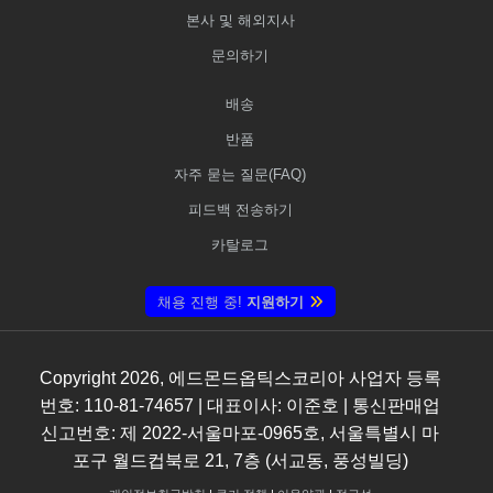
본사 및 해외지사
문의하기
배송
반품
자주 묻는 질문(FAQ)
피드백 전송하기
카탈로그
채용 진행 중!
지원하기
Copyright
2026
, 에드몬드옵틱스코리아 사업자 등록
번호: 110-81-74657 | 대표이사: 이준호 | 통신판매업
신고번호: 제 2022-서울마포-0965호, 서울특별시 마
포구 월드컵북로 21, 7층 (서교동, 풍성빌딩)