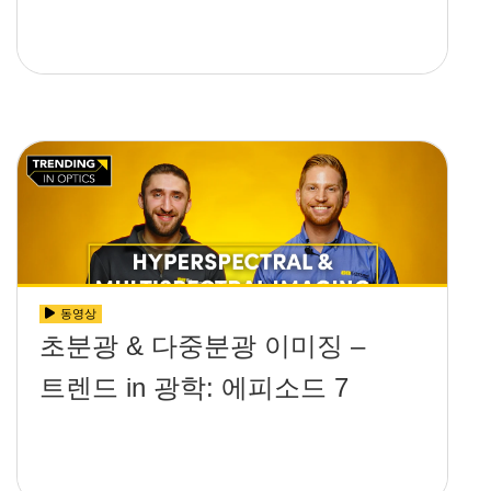
동영상
초분광 & 다중분광 이미징 –
트렌드 in 광학: 에피소드 7