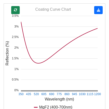
Coating Curve Chart
3.5%
3%
2.5%
Reflection (%)
2%
1.5%
1%
0.5%
0%
350
435
520
605
690
775
860
945
1030
1115
1200
Wavelength (nm)
MgF2 (400-700nm)