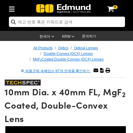
0
ptics
ser Optics
tomechanics
croscopy
asers
aging Lenses
ameras
라이트 & 조명
t Targets
ting & Detection
b & Production
p By Application
op By Brand
w Products
earance Products
ertified Products
nses
ors
em
tics® Objectives
ces
l Length Lenses
as
sion Lighting
Test Targets
trology
eaning
g
®
s
Laser Optics
 Optics
문의하기
한국어
KRW
rrors
es
ge System
bjectives
urement and Electronics
 Lenses
hernet Cameras
명
Test Targets
sion Solutions
 Handling Tools
ing
n
 신제품
Optics
d Optomechanics
All Products
Optics
Optical Lenses
Double-Convex (DCX) Lenses
d Diffusers
dows
Optical Mounts
bjectives
cs
 (S-Mount Lenses)
LIR Cameras
py Lighting
ysis & Stage Micrometers
urement and Electronics
ols
ameras
echanics
 Optomechanics
 Lasers
MgF
Coated Double-Convex (DCX) Lenses
2
제품군에 속해있는 87개 전제품 확인하기
ters
s
System
ctives
lifiers
iable Magnification Lenses
ion Cameras
ces
y Level Test Targets
hesives
opy
scopy
Lasers
d Microscopy
n Optics
ptics
bles and Breadboards
ctives
ty
 Objectives
meras
n Accessories
ts
ckened Products
onal Imaging
ng Lenses
 Microscopy
d Imaging Lenses
10mm Dia. x 40mm FL, MgF
2
ers
m Expanders
Stages
rrected Objectives
hanics
ses
ng Cameras
nation
ings
rs
재질
Imaging
ras
Imaging Lenses
d Cameras
Coated, Double-Convex
cal Assemblies
ges and Slides
jugate Objectives
ssories
 Lenses
ion Labs Cameras™
opy
nd Accessories
al Imaging
nation
 Cameras
 Illumination
Lens
 Gratings
m Shaping
Apertures
Objectives
uction
oduction and Advanced
s
g and Roughness Standards
on Microscopy
g and Detection
Illumination
 Test Targets
hy