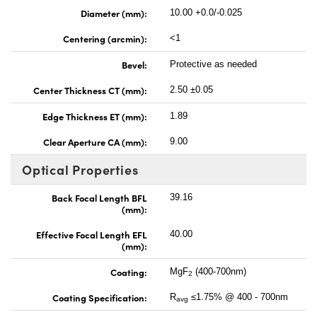
Diameter (mm):
10.00 +0.0/-0.025
Centering (arcmin):
<1
Bevel:
Protective as needed
Center Thickness CT (mm):
2.50 ±0.05
Edge Thickness ET (mm):
1.89
Clear Aperture CA (mm):
9.00
Optical Properties
Back Focal Length BFL
39.16
(mm):
Effective Focal Length EFL
40.00
(mm):
Coating:
MgF
(400-700nm)
2
Coating Specification:
R
≤1.75% @ 400 - 700nm
avg