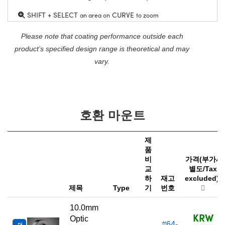
SHIFT + SELECT
CURVE
an area on
to zoom
Please note that coating performance outside each
product’s specified design range is theoretical and may
vary.
호환 마운트
제
품
비
가격(부가세
교
별도/Tax
하
재고
excluded)
제목
Type
기
번호
10.0mm
KRW
Optic
#64-
더