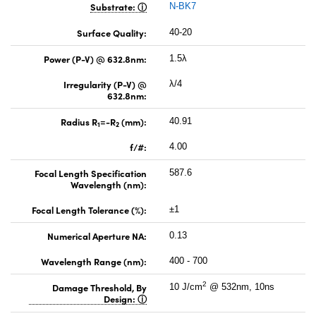
Substrate:
N-BK7
Surface Quality:
40-20
Power (P-V) @ 632.8nm:
1.5λ
Irregularity (P-V) @
λ/4
632.8nm:
Radius R
=-R
(mm):
40.91
1
2
f/#:
4.00
Focal Length Specification
587.6
Wavelength (nm):
Focal Length Tolerance (%):
±1
Numerical Aperture NA:
0.13
Wavelength Range (nm):
400 - 700
2
Damage Threshold, By
10 J/cm
@ 532nm, 10ns
Design: