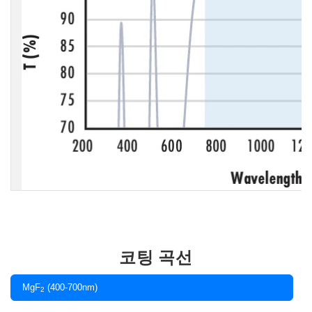
코팅 곡선
MgF
(400-700nm)
2