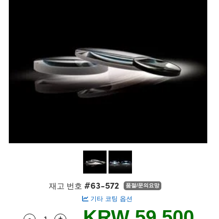
semblies
splitters
s
 Objectives
s
nt Tools
echnologies
llumination
실 또는 제품생산
Test Targets
 Testing and Detection
ns Accessories
tical Components
oscopy
echanics
명
ameras
ical Components
ty
R
Testing and Detection
d Lab and Production
tics
d Isolators
e Systems
 Cameras
g and Detection
rial Processing
Lab and Production
s
ization
 Filters
cessories and Optomechanics
실 또는 제품생산
oherence Tomography
ner
cs
ms
oom Lenses
 Interface Cameras
ptics
 신제품
 Targets
ystems
eam Sputtering) Coated Optics
nd Stage Micrometers
ras
ng Development Systems
e Optical Elements (DOE)
y Mechanics
hoto-Optical Company
s
#63-572
재고 번호
품절/문의요망
기타 코팅 옵션
es and Couplers
KRW 59,500
-
+