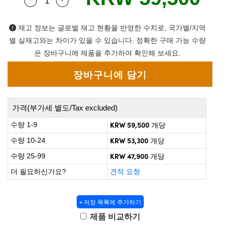
Quantity Selector
Use the plus and minus buttons to adjust the q
 Direct Microscopes
® Optical Components
on Labs™
재고 정보는 글로벌 재고 현황을 반영한 수치로, 국가별/지역
별 실재고와는 차이가 있을 수 있습니다. 정확한 구매 가능 수량
scopy
은 장바구니에 제품을 추가하여 확인해 보세요.
ics
가격(부가세 별도/Tax excluded)
n Gratings™
KRW 59,500
수량 1-9
개당
AX
KRW 53,300
수량 10-24
개당
KRW 47,900
수량 25-99
개당
tical Components
더 필요하신가요?
견적 요청
+ 저장 목록에 추가하기
nnovations (UFI)
제품 비교하기