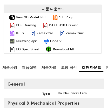
제품 다운로드
View 3D Model:html
STEP:stp
PDF Drawing
ISO 10110 Drawing
IGES
Zemax:zar
Zemax:zmx
eDrawing:eprt
Code V
Download All
EO Spec Sheet
제품사양
제품설명
제품자료
코팅 곡선
호환 마운트
General
Type:
Double-Convex Lens
Physical & Mechanical Properties