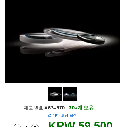
semblies
splitters
s
 Objectives
s
nt Tools
echnologies
llumination
실 또는 제품생산
Test Targets
 Testing and Detection
ns Accessories
tical Components
oscopy
echanics
명
ameras
ical Components
ty
R
Testing and Detection
d Lab and Production
tics
d Isolators
e Systems
 Cameras
g and Detection
rial Processing
Lab and Production
s
ization
 Filters
cessories and Optomechanics
실 또는 제품생산
oherence Tomography
ner
cs
ms
oom Lenses
 Interface Cameras
ptics
 신제품
 Targets
ystems
eam Sputtering) Coated Optics
nd Stage Micrometers
ras
ng Development Systems
e Optical Elements (DOE)
y Mechanics
hoto-Optical Company
s
#63-570
20+개 보유
재고 번호
기타 코팅 옵션
es and Couplers
KRW 59,500
-
+