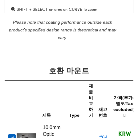
SHIFT + SELECT
CURVE
an area on
to zoom
Please note that coating performance outside each
product’s specified design range is theoretical and may
vary.
호환 마운트
제
품
비
가격(부가세
교
별도/Tax
하
재고
excluded)
제목
Type
기
번호
10.0mm
KRW
Optic
#64-
더