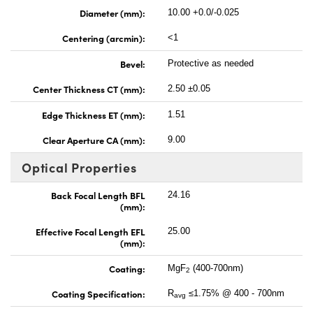
Diameter (mm):
10.00 +0.0/-0.025
Centering (arcmin):
<1
Bevel:
Protective as needed
Center Thickness CT (mm):
2.50 ±0.05
Edge Thickness ET (mm):
1.51
Clear Aperture CA (mm):
9.00
Optical Properties
Back Focal Length BFL
24.16
(mm):
Effective Focal Length EFL
25.00
(mm):
Coating:
MgF
(400-700nm)
2
Coating Specification:
R
≤1.75% @ 400 - 700nm
avg