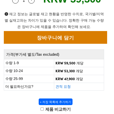
Quantity Selector
Use the plus and minus buttons to adjust the q
 Direct Microscopes
® Optical Components
on Labs™
재고 정보는 글로벌 재고 현황을 반영한 수치로, 국가별/지역
별 실재고와는 차이가 있을 수 있습니다. 정확한 구매 가능 수량
scopy
은 장바구니에 제품을 추가하여 확인해 보세요.
ics
가격(부가세 별도/Tax excluded)
n Gratings™
KRW 59,500
수량 1-9
개당
AX
KRW 53,300
수량 10-24
개당
KRW 47,900
수량 25-99
개당
tical Components
더 필요하신가요?
견적 요청
+ 저장 목록에 추가하기
nnovations (UFI)
제품 비교하기