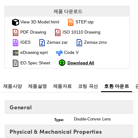
제품 다운로드
View 3D Model:html
STEP:stp
PDF Drawing
ISO 10110 Drawing
IGES
Zemax:zar
Zemax:zmx
eDrawing:eprt
Code V
Download All
EO Spec Sheet
제품사양
제품설명
제품자료
코팅 곡선
호환 마운트
General
Type:
Double-Convex Lens
Physical & Mechanical Properties