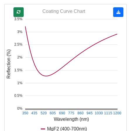
Coating Curve Chart
3.5%
3%
2.5%
Reflection (%)
2%
1.5%
1%
0.5%
0%
350
435
520
605
690
775
860
945
1030
1115
1200
Wavelength (nm)
MgF2 (400-700nm)