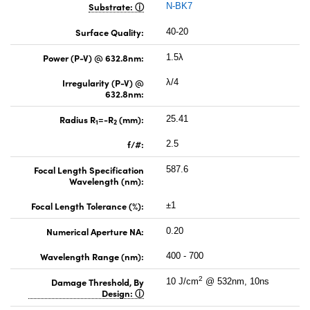
Substrate:
N-BK7
Surface Quality:
40-20
Power (P-V) @ 632.8nm:
1.5λ
Irregularity (P-V) @
λ/4
632.8nm:
Radius R
=-R
(mm):
25.41
1
2
f/#:
2.5
Focal Length Specification
587.6
Wavelength (nm):
Focal Length Tolerance (%):
±1
Numerical Aperture NA:
0.20
Wavelength Range (nm):
400 - 700
2
Damage Threshold, By
10 J/cm
@ 532nm, 10ns
Design: