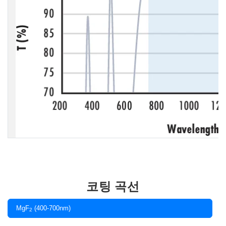
코팅 곡선
MgF
(400-700nm)
2