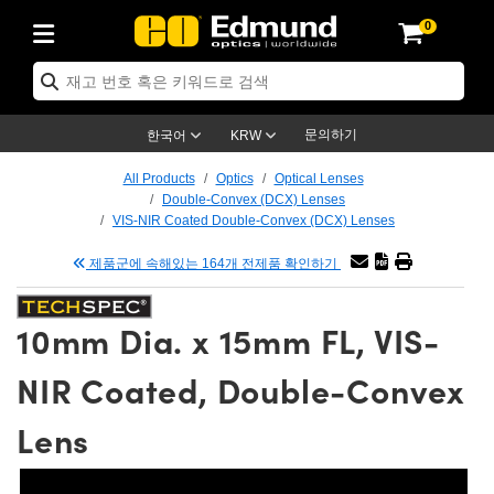
0
ptics
ser Optics
tomechanics
croscopy
asers
aging Lenses
ameras
라이트 & 조명
t Targets
ting & Detection
b & Production
p By Application
op By Brand
w Products
earance Products
ertified Products
nses
ors
em
tics® Objectives
ces
l Length Lenses
as
sion Lighting
Test Targets
trology
eaning
g
®
s
Laser Optics
 Optics
문의하기
한국어
KRW
rrors
es
ge System
bjectives
urement and Electronics
 Lenses
hernet Cameras
명
Test Targets
sion Solutions
 Handling Tools
ing
n
 신제품
Optics
d Optomechanics
All Products
Optics
Optical Lenses
Double-Convex (DCX) Lenses
d Diffusers
dows
Optical Mounts
bjectives
cs
 (S-Mount Lenses)
LIR Cameras
py Lighting
ysis & Stage Micrometers
urement and Electronics
ols
ameras
echanics
 Optomechanics
 Lasers
VIS-NIR Coated Double-Convex (DCX) Lenses
제품군에 속해있는 164개 전제품 확인하기
ters
s
System
ctives
lifiers
iable Magnification Lenses
ion Cameras
ces
y Level Test Targets
hesives
opy
scopy
Lasers
d Microscopy
n Optics
ptics
bles and Breadboards
ctives
ty
 Objectives
meras
n Accessories
ts
ckened Products
onal Imaging
ng Lenses
 Microscopy
d Imaging Lenses
10mm Dia. x 15mm FL, VIS-
ers
m Expanders
Stages
rrected Objectives
hanics
ses
ng Cameras
nation
ings
rs
재질
Imaging
ras
Imaging Lenses
d Cameras
NIR Coated, Double-Convex
cal Assemblies
ges and Slides
jugate Objectives
ssories
 Lenses
ion Labs Cameras™
opy
nd Accessories
al Imaging
nation
 Cameras
 Illumination
Lens
 Gratings
m Shaping
Apertures
Objectives
uction
oduction and Advanced
s
g and Roughness Standards
on Microscopy
g and Detection
Illumination
 Test Targets
hy