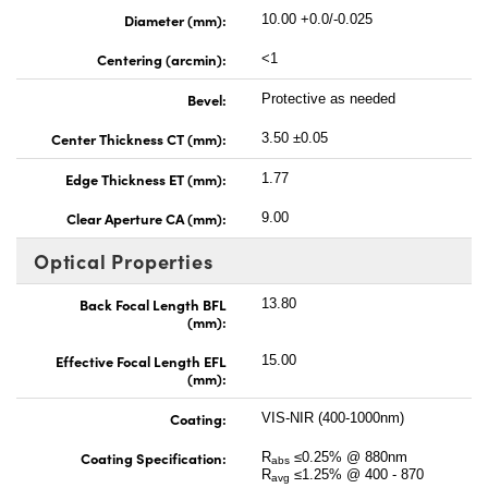
Diameter (mm):
10.00 +0.0/-0.025
Centering (arcmin):
<1
Bevel:
Protective as needed
Center Thickness CT (mm):
3.50 ±0.05
Edge Thickness ET (mm):
1.77
Clear Aperture CA (mm):
9.00
Optical Properties
Back Focal Length BFL
13.80
(mm):
Effective Focal Length EFL
15.00
(mm):
Coating:
VIS-NIR (400-1000nm)
Coating Specification:
R
≤0.25% @ 880nm
abs
R
≤1.25% @ 400 - 870
avg