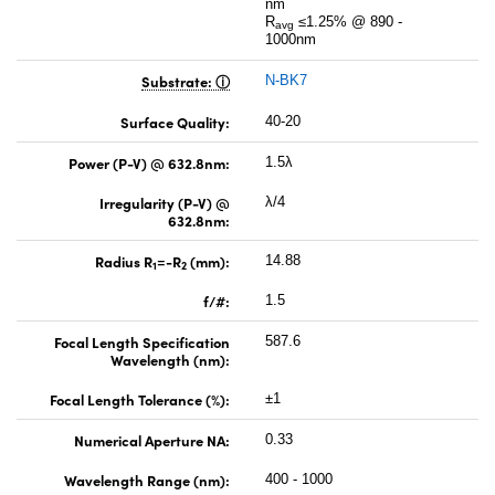
nm
R
≤1.25% @ 890 -
avg
1000nm
Substrate:
N-BK7
Surface Quality:
40-20
Power (P-V) @ 632.8nm:
1.5λ
Irregularity (P-V) @
λ/4
632.8nm:
Radius R
=-R
(mm):
14.88
1
2
f/#:
1.5
Focal Length Specification
587.6
Wavelength (nm):
Focal Length Tolerance (%):
±1
Numerical Aperture NA:
0.33
Wavelength Range (nm):
400 - 1000