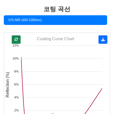
코팅 곡선
VIS-NIR (400-1000nm)
Coating Curve Chart
12%
10%
8%
Reflection (%)
6%
4%
2%