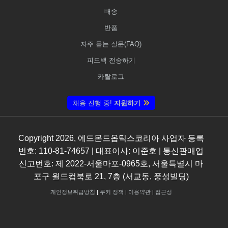
배송
반품
자주 묻는 질문(FAQ)
피드백 전송하기
카탈로그
채용 진행 중!
지원하기
Copyright
2026
, 에드몬드옵틱스코리아 사업자 등록
번호: 110-81-74657 | 대표이사: 이준호 | 통신판매업
신고번호: 제 2022-서울마포-0965호, 서울특별시 마
포구 월드컵북로 21, 7층 (서교동, 풍성빌딩)
개인정보취급방침
|
쿠키 정책
|
이용약관
|
접근성