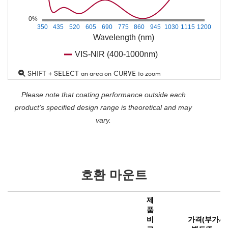
0%
350
435
520
605
690
775
860
945
1030
1115
1200
Wavelength (nm)
VIS-NIR (400-1000nm)
SHIFT + SELECT
CURVE
an area on
to zoom
Please note that coating performance outside each
product’s specified design range is theoretical and may
vary.
호환 마운트
제
품
비
가격(부가세