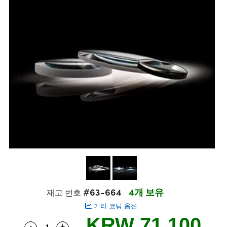
semblies
splitters
s
 Objectives
s
nt Tools
echnologies
llumination
실 또는 제품생산
Test Targets
 Testing and Detection
ns Accessories
tical Components
oscopy
echanics
명
ameras
ical Components
ty
R
Testing and Detection
d Lab and Production
tics
d Isolators
e Systems
 Cameras
g and Detection
rial Processing
Lab and Production
s
ization
 Filters
cessories and Optomechanics
실 또는 제품생산
oherence Tomography
ner
cs
ms
oom Lenses
 Interface Cameras
ptics
 신제품
 Targets
ystems
eam Sputtering) Coated Optics
nd Stage Micrometers
ras
ng Development Systems
e Optical Elements (DOE)
y Mechanics
hoto-Optical Company
s
#63-664
4개 보유
재고 번호
기타 코팅 옵션
es and Couplers
KRW 71,100
-
+