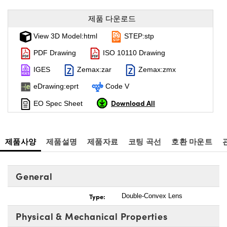
제품 다운로드
View 3D Model:html
STEP:stp
PDF Drawing
ISO 10110 Drawing
IGES
Zemax:zar
Zemax:zmx
eDrawing:eprt
Code V
Download All
EO Spec Sheet
제품사양
제품설명
제품자료
코팅 곡선
호환 마운트
General
Type:
Double-Convex Lens
Physical & Mechanical Properties