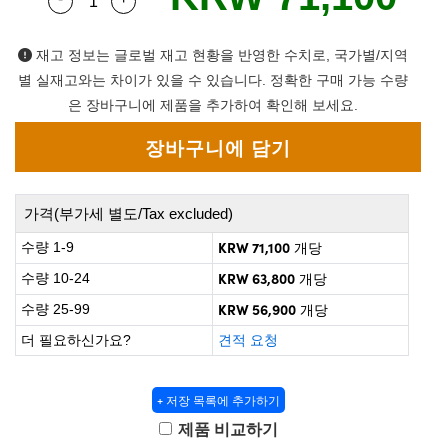
Quantity Selector
Use the plus and minus buttons to adjust the q
 Direct Microscopes
® Optical Components
on Labs™
재고 정보는 글로벌 재고 현황을 반영한 수치로, 국가별/지역
별 실재고와는 차이가 있을 수 있습니다. 정확한 구매 가능 수량
scopy
은 장바구니에 제품을 추가하여 확인해 보세요.
ics
가격(부가세 별도/Tax excluded)
n Gratings™
KRW 71,100
수량 1-9
개당
AX
KRW 63,800
수량 10-24
개당
KRW 56,900
수량 25-99
개당
tical Components
더 필요하신가요?
견적 요청
+ 저장 목록에 추가하기
nnovations (UFI)
제품 비교하기